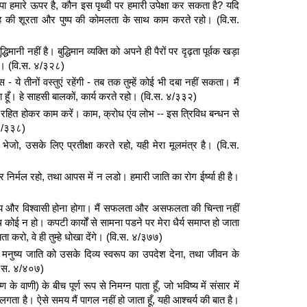
 हमारे ऊपर है, कौन इस पृथ्वी पर हमारी उपेक्षा कर सकता है? यदि
ंह की शूरता और पुष्प की कोमलता के साथ काम करते रहो। (वि.स.
मानी नहीं है। बुद्धिमान व्यक्ति को अपने ही पैरों पर दृढ़ता पूर्वक खड़ा
ा। (वि.स. ४/३२८)
स - ये तीनों वस्तुएं रहेंगी - तब तक तुम्हें कोई भी दबा नहीं सकता। मैं
 हूँ। हे साहसी बालकों, कार्य करते रहो। (वि.स. ४/३३२)
हित होकर काम करें। काम, क्रोध एंव लोभ -- इस त्रिविध बन्धन से
 ४/३३८)
जो, उसके लिए प्रतीक्षा करते रहो, यही मेरा मूलमंत्र है। (वि.स.
 निर्मल रहो, तथा आपस में न लडो। हमारी जाति का रोग ईर्ष्या ही है।
सत्य और विश्वासी होना होगा। मैं सफलता और असफलता की चिन्ता नहीं
कोई न हो। कपटी कार्यों से सामना पडने पर मेरा धैर्य समाप्त हो जाता
ा करो, वे ही तुम्हे धोखा देंगे। (वि.स. ४/३७७)
 - मनुष्य जाति को उसके दिव्य स्वरूप का उपदेश देना, तथा जीवन के
वि.स. ४/४०७)
े वाणी) के बीच पूर्ण रूप से निमग्न पाता हूँ, जो भविष्य में संसार में
 लगता है। ऐसे समय मैं पागल नहीं हो जाता हूँ, यही आश्चर्य की बात है।