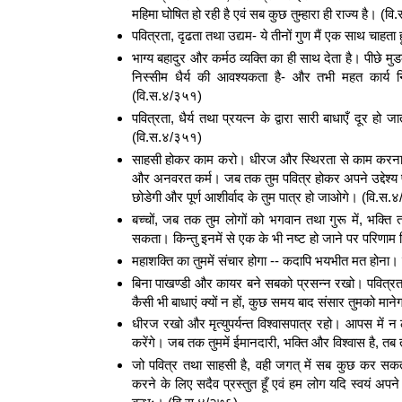
महिमा घोषित हो रही है एवं सब कुछ तुम्हारा ही राज्य है। (
पवित्रता, दृढता तथा उद्यम- ये तीनों गुण मैं एक साथ चाहता
भाग्य बहादुर और कर्मठ व्यक्ति का ही साथ देता है। पीछ
निस्सीम धैर्य की आवश्यकता है- और तभी महत कार्य निष
(वि.स.४/३५१)
पवित्रता, धैर्य तथा प्रयत्न के द्वारा सारी बाधाएँ दूर हो ज
(वि.स.४/३५१)
साहसी होकर काम करो। धीरज और स्थिरता से काम करना -
और अनवरत कर्म। जब तक तुम पवित्र होकर अपने उद्देश्य पर 
छोडेगी और पूर्ण आशीर्वाद के तुम पात्र हो जाओगे। (वि.स.
बच्चों, जब तक तुम लोगों को भगवान तथा गुरू में, भक्ति तथ
सकता। किन्तु इनमें से एक के भी नष्ट हो जाने पर परिणा
महाशक्ति का तुममें संचार होगा -- कदापि भयभीत मत होन
बिना पाखण्डी और कायर बने सबको प्रसन्न रखो। पवित्रता
कैसी भी बाधाएं क्यों न हों, कुछ समय बाद संसार तुमको मा
धीरज रखो और मृत्युपर्यन्त विश्वासपात्र रहो। आपस में न ल
करेंगे। जब तक तुममें ईमानदारी, भक्ति और विश्वास है, तब 
जो पवित्र तथा साहसी है, वही जगत् में सब कुछ कर सकता है।
करने के लिए सदैव प्रस्तुत हूँ एवं हम लोग यदि स्वयं अपने मित