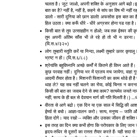
चलता है। जुट जाओ, अपनी शक्ति के अनुसार आगे बढो।इसके 
बात का है? नहीं है, नहीं है, कहने से सांप का विष भी नहीं
डालो - सारी दुनिया को छान डालो! अफसोस इस बात का है कि 
हिल उठता। क्या करूँ धीरे - धीरे अग्रसर होना पड रहा है।
किसी बात से तुम उत्साहहीन न होओ; जब तक ईश्वर की कृपा
तुम अपनी अंतिम साँस भी ले रहे हो तो भी न डरना।
(वि.स.४/३२०)
लोग तुम्हारी स्तुति करें या निन्दा, लक्ष्मी तुम्हारे ऊपर कृप
भ्रष्ट न हो। (वि.स.६/८८)
श्रेयांसि बहुविघ्नानि अच्छे कर्मों में कितने ही विघ्न आत
कुछ परवाह नहीं। दुनिया भर में प्रलय मच जायेगा, वाह! गुरु 
आदमी तैयार होता है। मिशनरी फिशनरी का काम थोडे ही है जो
थाह ले? यह सब नहीं चलने का भैया, कोई चिन्ता न करन
किसी की बात का जवाब देने से क्या काम? सत्यमेव जयते नानृत
नहीं; सत्य के ही बल से देवयान मार्ग की गति मिलती है।) ...
वीरता से आगे बढो। एक दिन या एक साल में सिद्धि की आ
ईर्ष्या से बचो। आज्ञा-पालन करो। सत्य, मनुष्य -- जात
हिला दोगे। याद रखो -- व्यक्ति और उसका जीवन ही शक्ति 
इस तरह का दिन क्या कभी होगा कि परोपकार के लिए जान जाय
हृदय-रुधिर से दूसरों का रास्ता तैयार करते हैं- यही सदा