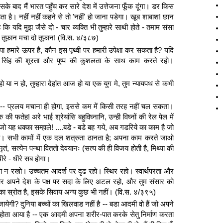
बाद मैं भारत पहुँच कर सारे देश में उत्तेजना फूँक दूंगा। डर किस
 रहता है। नहीं नहीं कहने से तो 'नहीं' हो जाना पडेगा। खूब शाबाश! छान
यदि मुझ जैसे दो - चार व्यक्ति भी तुम्हारे साथी होते - तमाम संसा
 तूफ़ान मचा दो तूफ़ान! (वि.स. ४/३८७)
 हमारे ऊपर है, कौन इस पृथ्वी पर हमारी उपेक्षा कर सकता है? यदि
 सिंह की शूरता और पुष्प की कुशलता के साथ काम करते रहो।
ालु हो या न हो, तुम्हारा देहांत आज हो या एक युग मे, तुम न्यायपथ से कभी
े हैं। -- प्रलय मचाना ही होगा, इससे कम में किसी तरह नहीं चल सकता।
की फतेह! अरे भाई श्रेयांसि बहुविघ्नानि, उन्ही विघ्नों की रेल पेल में
 यह धक्का सम्हाले! ....बडे - बडे बह गये, अब गडरिये का काम है जो
ा। सभी कामों में एक दल शत्रुता ठानता है; अपना काम करते जाओ
ं, सत्येन पन्था विततो देवयानः (सत्य की ही विजय होती है, मिथ्या की
धीरे - धीरे सब होगा।
शा न रखो। उच्चतम आदर्श पर दृढ रहो। स्थिर रहो। स्वार्थपरता और
ि और अपने देश के पक्ष पर सदा के लिए अटल रहो, और तुम संसार को
का स्रोत है, इसके सिवाय अन्य कुछ भी नहीं। (वि.स. ४/३९५)
ेगी? दुनिया बच्चों का खिलवाड नहीं है -- बडा आदमी वो हैं जो अपने
 से होता आया है -- एक आदमी अपना शरीर-पात करके सेतु निर्माण करता