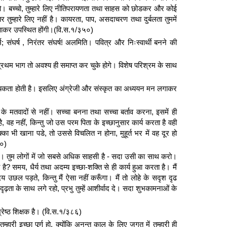
 करो। बच्चो, तुम्हारे लिए नीतिपरायणता तथा साहस को छोडकर और कोई
 तुम्हारे लिए नहीं है। कायरता, पाप, असदाचरण तथा दुर्बलता तुममें
 आकर उपस्थित होंगी।(वि.स.१/३५०)
; संघर्ष , निरंतर संघर्ष! अलमिति। पवित्र और निःस्वार्थी बनने की
 प्रथम भाग तो अवश्य ही समाप्त कर चुके होगे। विशेष परिश्रम के साथ
यकता होती है। इसलिए अंग्रेजी और संस्कृत का अध्ययन मन लगाकर
 के मतवादों से नहीं। सच्चा बनना तथा सच्चा बर्ताव करना, इसमें ही
, वह नहीं, किन्तु जो उस परम पिता के इच्छानुसार कार्य करता है वही
ा भी खाना पडे, तो उससे विचलित न होना, मुहूर्त भर में वह दूर हो
८०)
न बने। तुम लोगों में जो सबसे अधिक साहसी है - सदा उसी का साथ करो।
है? समय, धैर्य तथा अदम्य इच्छा-शक्ति से ही कार्य हुआ करता है। मैं
दय उछल पड़ते, किन्तु मैं ऐसा नहीं करूँगा। मैं तो लोहे के सदृश दृढ
दृढ़ता के साथ लगे रहो, प्रभु तुम्हें आशीर्वाद दे। सदा शुभकामनाओं के
ेष्ठ शिक्षक है। (वि.स.१/३८६)
म्हारी इच्छा पूर्ण हो, क्योंकि अनन्त काल के लिए जगत में तुम्हारी ही