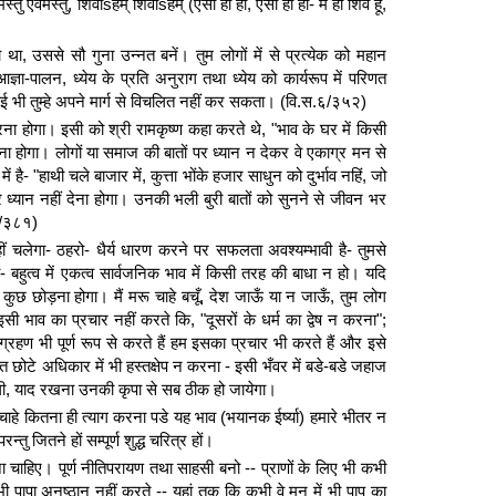
ु एवमस्तु, शिवोsहम् शिवोsहम् (ऐसा ही हो, ऐसा ही हो- मैं ही शिव हूँ,
ा था, उससे सौ गुना उन्नत बनें। तुम लोगों में से प्रत्येक को महान
्ञा-पालन, ध्येय के प्रति अनुराग तथा ध्येय को कार्यरूप में परिणत
ोई भी तुम्हे अपने मार्ग से विचलित नहीं कर सकता। (वि.स.६/३५२)
रना होगा। इसी को श्री रामकृष्ण कहा करते थे, "भाव के घर में किसी
नना होगा। लोगों या समाज की बातों पर ध्यान न देकर वे एकाग्र मन से
ें है- "हाथी चले बाजार में, कुत्ता भोंके हजार साधुन को दुर्भाव नहिं, जो
पर ध्यान नहीं देना होगा। उनकी भली बुरी बातों को सुनने से जीवन भर
३/३८१)
हीं चलेगा- ठहरो- धैर्य धारण करने पर सफलता अवश्यम्भावी है- तुमसे
- बहुत्व में एकत्व सार्वजनिक भाव में किसी तरह की बाधा न हो। यदि
कुछ छोड़ना होगा। मैं मरू चाहे बचूँ, देश जाऊँ या न जाऊँ, तुम लोग
भाव का प्रचार नहीं करते कि, "दूसरों के धर्म का द्वेष न करना";
्रहण भी पूर्ण रूप से करते हैं हम इसका प्रचार भी करते हैं और इसे
न्त छोटे अधिकार में भी हस्तक्षेप न करना - इसी भँवर में बडे-बडे जहाज
 होगी, याद रखना उनकी कृपा से सब ठीक हो जायेगा।
ाहे कितना ही त्याग करना पडे यह भाव (भयानक ईर्ष्या) हमारे भीतर न
रन्तु जितने हों सम्पूर्ण शुद्ध चरित्र हों।
 चाहिए। पूर्ण नीतिपरायण तथा साहसी बनो -- प्राणों के लिए भी कभी
 पापा अनुष्ठान नहीं करते -- यहां तक कि कभी वे मन में भी पाप का