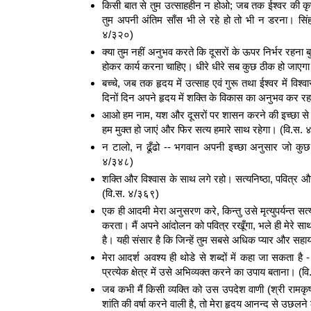
किसी बात से तुम उत्साहहीन न होओ; जब तक ईश्वर की कृपा
तुम अपनी अंतिम साँस भी ले रहे हो तो भी न डरना। सि
४/३२०)
क्या तुम नहीं अनुभव करते कि दूसरों के ऊपर निर्भर रहना बुद्धि
होकर कार्य करना चाहिए। धीरे धीरे सब कुछ ठीक हो जाएग
बच्चे, जब तक हृदय में उत्साह एवं गुरू तथा ईश्वर में विश्वा
दिनों दिन अपने हृदय में शक्ति के विकास का अनुभव कर रहा
आओ हम नाम, यश और दूसरों पर शासन करने की इच्छा से र
हम मुक्त हो जाएं और फिर सत्य हमारे साथ रहेगा। (वि.स.
न टालो, न ढूँढो -- भगवान अपनी इच्छा अनुसार जो कुछ भे
४/३४८)
शक्ति और विश्वास के साथ लगे रहो। सत्यनिष्ठा, पवित्र और
(वि.स. ४/३६९)
एक ही आदमी मेरा अनुसरण करे, किन्तु उसे मृत्युपर्यन्त 
करता। मैं अपने आंदोलन को पवित्र रखूँगा, भले ही मेरे साथ 
है। यही संसार है कि जिन्हें तुम सबसे अधिक प्यार और सहायत
मेरा आदर्श अवश्य ही थोडे से शब्दों में कहा जा सकता है
प्रत्येक क्षेत्र में उसे अभिव्यक्त करने का उपाय बताना। (
जब कभी मैं किसी व्यक्ति को उस उपदेश वाणी (श्री रामकृष्ण क
शांति की वर्षा करने वाली है, तो मेरा हृदय आनन्द से उछलने