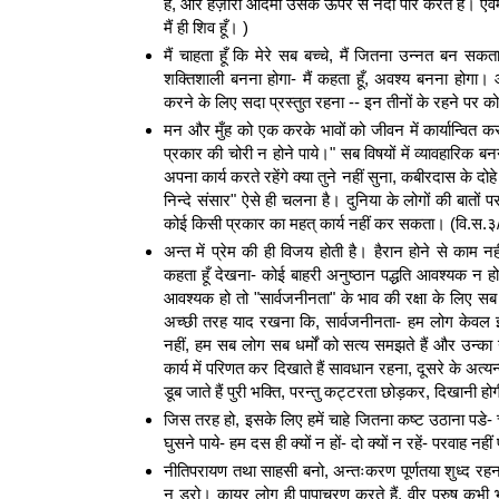
है, और हज़ारों आदमी उसके ऊपर से नदी पार करते हैं। एवमस्त
मैं ही शिव हूँ। )
मैं चाहता हूँ कि मेरे सब बच्चे, मैं जितना उन्नत बन सकत
शक्तिशाली बनना होगा- मैं कहता हूँ, अवश्य बनना होगा। आज
करने के लिए सदा प्रस्तुत रहना -- इन तीनों के रहने पर क
मन और मुँह को एक करके भावों को जीवन में कार्यान्वित क
प्रकार की चोरी न होने पाये।" सब विषयों में व्यावहारिक ब
अपना कार्य करते रहेंगे क्या तुने नहीं सुना, कबीरदास के दोहे म
निन्दे संसार" ऐसे ही चलना है। दुनिया के लोगों की बातों 
कोई किसी प्रकार का महत् कार्य नहीं कर सकता। (वि.स.
अन्त में प्रेम की ही विजय होती है। हैरान होने से काम न
कहता हूँ देखना- कोई बाहरी अनुष्ठान पद्धति आवश्यक न हो
आवश्यक हो तो "सार्वजनीनता" के भाव की रक्षा के लिए सब 
अच्छी तरह याद रखना कि, सार्वजनीनता- हम लोग केवल इसी 
नहीं, हम सब लोग सब धर्मों को सत्य समझते हैं और उन्का ग
कार्य में परिणत कर दिखाते हैं सावधान रहना, दूसरे के अत्य
डूब जाते हैं पुरी भक्ति, परन्तु कट्टरता छोड़कर, दिखानी
जिस तरह हो, इसके लिए हमें चाहे जितना कष्ट उठाना पडे- च
घुसने पाये- हम दस ही क्यों न हों- दो क्यों न रहें- परवाह नहीं प
नीतिपरायण तथा साहसी बनो, अन्तःकरण पूर्णतया शुध्द रहना
न डरो। कायर लोग ही पापाचरण करते हैं, वीर पुरुष कभी भी