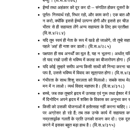
बन्धुः। (वि.स.४/२७६)
ईर्ष्या तथा अहंकार को दूर कर दो -- संगठित होकर दूसरों
पूर्णतः निस्वार्थ रहो, स्थिर रहो, और काम करो। एक बा
न करो, क्योंकि इससे ईर्ष्या उत्पन्न होगी और इससे हर चीज
भीतर से ही सहायता लेंगे अन्य सहायता के लिए हम प्रतीक्
(वि.स.४/२८४)
यदि तुम स्वयं ही नेता के रूप में खडे हो जाओगे, तो तुम्हे
पहले 'अहं' ही नाश कर डालो। (वि.स.४/२८५)
पक्षपात ही सब अनर्थों का मूल है, यह न भूलना। अर्थात् यद
तो याद रखो उसी से भविष्य में कलह का बीजारोपण होगा। 
यदि कोई तुम्हारे समीप अन्य किसी साथी की निन्दा करना चा
पाप है, उससे भविष्य में विवाद का सूत्रपात होगा। (वि.स.४
गंभीरता के साथ शिशु सरलता को मिलाओ। सबके साथ मेल 
मन में न लाओ। व्यर्थ विवाद महापाप है। (वि.स.४/३१८)
बच्चे, जब तक तुम्हारे हृदय में उत्साह एवं गुरू तथा ईश्वर में 
मैं दिनोदिन अपने हृदय में शक्ति के विकास का अनुभव कर र
किसी को उसकी योजनाओं में हतोत्साह नहीं करना चाहिए। आल
पर अग्रेसर हो रहे हैं; तब तक उन्के कार्य में सहायत
नम्रतापूर्वक गलती के प्रति उनको सजग कर दो। एक दूसर
करने में इसका बहुत बड़ा हाथ है। (वि.स.४/३१५)