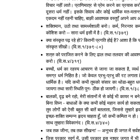
विचार नहीं लाते। प्राणिमात्र से प्रेम करने का प्रयास
दूसरा धर्म नहीं। इसके सिवाय और कोई धार्मिक मत-मतान्तर
एकदम नहीं रहनी चाहिए, बाक़ी आवश्यक वस्तुएँ अपने आप
शक्तिमान, उठो तथा सामर्थ्यशाली बनो। कर्म, निरन्तर कर्म
कोशिश करो -- सारा धर्म इसी में है। (वि.स.१/३७९)
क्या संस्कृत पढ़ रहे हो? कितनी प्रगति होई है? आशा है कि
संस्कृत सीखो। (वि.स.१/३७९-८०)
शत्रु को पराजित करने के लिए ढाल तथा तलवार की आवश्
करो। (वि.स.४/३१९)
बच्चों, धर्म का रहस्य आचरण से जाना जा सकता है, व्यर्थ
समग्र धर्म निहित है। जो केवल प्रभु-प्रभु की रट लगाता है
धार्मिक है। यदि कभी कभी तुमको संसार का थोडा-बहुत धक्क
जायगा तथा सारी स्थिति पुनः ठीक हो जायगी। (वि.स.१/३
बालकों, दृढ़ बने रहो, मेरी संतानों में से कोई भी कायर 
बिना विघ्न - बाधाओं के क्या कभी कोई महान कार्य हो सकता 
तुम लोगों को ऐसी बहुत सी बातें बतलाता, जिससे तुम्हारे हृ
इच्छा-शक्ति सम्पन्न हृदय चाहता हूँ, जो कभी कम्पित न हो। 
साथ तुम्हारा विवेकानंद। (वि.स.४/३४०)
जब तक जीना, तब तक सीखना' -- अनुभव ही जगत में सर्वश्र
जिस प्रकार स्वर्ग में, उसी प्रकार इस नश्वर जगत में भी तु