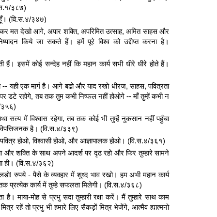
वि.स.१/३८७)
 हूँ। (वि.स.४/३४७)
े मुडकर मत देखो आगे, अपार शक्ति, अपरिमित उत्साह, अमित साहस और
्पादन किये जा सकते हैं। हमें पूरे विश्व को उद्दीप्त करना है।
ाती हैं। इसमें कोई सन्देह नहीं कि महान कार्य सभी धीरे धीरे होते हैं।
- यही एक मार्ग है। आगे बढो और याद रखो धीरज, साहस, पवित्रता
डटे रहोगे, तब तक तुम कभी निष्फल नहीं होओगे -- माँ तुम्हें कभी न
४/३५६)
ा सत्य में विश्वास रहेगा, तब तक कोई भी तुम्हें नुकसान नहीं पहुँचा
म विपत्तिजनक है। (वि.स.४/३३९)
ा। पवित्र होओ, विश्वासी होओ, और आज्ञापालक होओ। (वि.स.४/३६१)
 और शक्ति के साथ अपने आदर्श पर दृढ रहो और फिर तुम्हारे सामने
नेगा ही। (वि.स.४/३६२)
डो! रुपये - पैसे के व्यवहार में शुध्द भाव रखो। हम अभी महान कार्य
तक प्रत्येक कार्य में तुम्हे सफलता मिलेगी। (वि.स.४/३६८)
 माया-मोह से प्रभु सदा तुम्हारी रक्षा करें। मैं तुम्हारे साथ काम
्र रहें तो प्रभु भी हमारे लिए सैकड़ों मित्र भेजेंगे, आत्मैव ह्यात्मनो