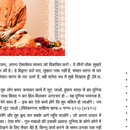
 हे भगवन्, अपना ऐश्वर्यमय स्वरूप को विकसित करो। ये तीनों लोक तुम्हारे
 की है। हे विद्वान! डरो मत; तुम्हारा नाश नहीं हैं, संसार-सागर से पार
ागर के पार उतरे हैं, वही श्रेष्ठ पथ मै तुम्हे दिखाता हूँ! (वि.स.
है! तुम लोग कमर कसकर कार्य में जुट जाओ, हुंकार मात्र से हम दुनिया
 के साथ विवाद न कर हिल-मिलकर अग्रसर हो -- यह दुनिया भयानक है,
 मेरे साथ हैं -- इस बार ऐसे कार्य होंगे कि तुम चकित हो जाओगे। भय
ें जुट जाओ।(विवेकानन्द साहित्य खण्ड-४ पन्ना-३१५) (४/३१५)
जायेंगे और तुम कूद कर सबके आगे पहुँच जाओगे। जो अपना उध्दार में
रों का। ऐसा शोर - गुल मचाओ की उसकी आवाज़ दुनिया के कोने कोने में
ेखने के लिए तैयार बैठे हैं, किन्तु कार्य करने के समय उनका पता नही