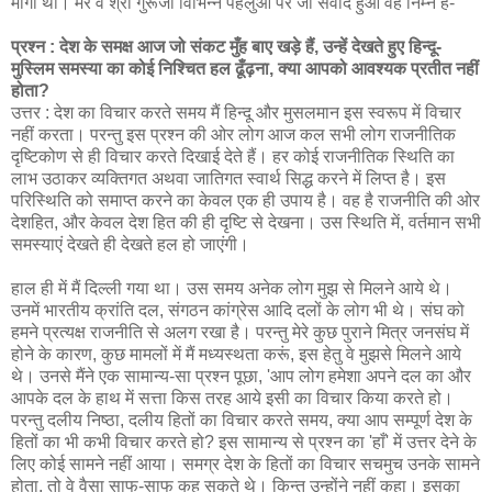
माँगा था। मेरे व श्री गुरूजी विभिन्‍न पहलुओ पर जो संवाद हुआ वह निम्‍न है-
प्रश्न : देश के समक्ष आज जो संकट मुँह बाए खड़े हैं, उन्हें देखते हुए हिन्दू-
मुस्लिम समस्या का कोई निश्चित हल ढूँढ़ना, क्या आपको आवश्यक प्रतीत नहीं
होता?
उत्तर : देश का विचार करते समय मैं हिन्दू और मुसलमान इस स्वरूप में विचार
नहीं करता। परन्तु इस प्रश्न की ओर लोग आज कल सभी लोग राजनीतिक
दृष्टिकोण से ही विचार करते दिखाई देते हैं। हर कोई राजनीतिक स्थिति का
लाभ उठाकर व्यक्तिगत अथवा जातिगत स्वार्थ सिद्ध करने में लिप्त है। इस
परिस्थिति को समाप्त करने का केवल एक ही उपाय है। वह है राजनीति की ओर
देशहित, और केवल देश हित की ही दृष्टि से देखना। उस स्थिति में, वर्तमान सभी
समस्याएं देखते ही देखते हल हो जाएंगी।
हाल ही में मैं दिल्ली गया था। उस समय अनेक लोग मुझ से मिलने आये थे।
उनमें भारतीय क्रांति दल, संगठन कांग्रेस आदि दलों के लोग भी थे। संघ को
हमने प्रत्यक्ष राजनीति से अलग रखा है। परन्तु मेरे कुछ पुराने मित्र जनसंघ में
होने के कारण, कुछ मामलों में मैं मध्यस्थता करूं, इस हेतु वे मुझसे मिलने आये
थे। उनसे मैंने एक सामान्य-सा प्रश्न पूछा, 'आप लोग हमेशा अपने दल का और
आपके दल के हाथ में सत्ता किस तरह आये इसी का विचार किया करते हो।
परन्तु दलीय निष्ठा, दलीय हितों का विचार करते समय, क्या आप सम्पूर्ण देश के
हितों का भी कभी विचार करते हो? इस सामान्य से प्रश्न का 'हाँ' में उत्तर देने के
लिए कोई सामने नहीं आया। समग्र देश के हितों का विचार सचमुच उनके सामने
होता, तो वे वैसा साफ-साफ कह सकते थे। किन्तु उन्होंने नहीं कहा। इसका