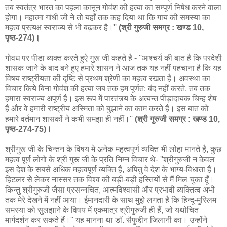
तब स्वतंत्र भारत का पहला कानून गोवंश की हत्या का सम्पूर्ण निषेध करने वाला
होगा। महात्मा गांधी जी ने तो यहाँ तक कह दिया था कि गाय की समस्या का
महत्व प्रत्यक्ष स्वराज्य से भी बढ़कर है।''
(श्री गुरुजी समग्र : खण्ड 10,
पृष्ठ-274)।
गोवध पर पीडा व्‍यक्‍त करते हुऐ गुरू जी कहते है - ''आश्चर्य की बात है कि परदेशी
शासक जाने के बाद बने हुए हमारे शासन ने आज तक यह नहीं पहचाना है कि यह
विषय राष्ट्रीयता की दृष्टि से प्रथम श्रेणी का महत्व रखता है। अवस्था का
विचार किये बिना गोवंश की हत्या जब तक हम पूर्णत: बंद नहीं करते, तब तक
हमारा स्वराज्य अपूर्ण है। इस रूप में पारतंत्र्य के अत्यन्त पीड़ादायक चिन्ह शेष
हैं और वे हमारी राष्ट्रीय अस्मिता को बुझाने का काम करते हैं। इस बात को
हमारे वर्तमान शासकों ने कभी समझा ही नहीं।''
(श्री गुरुजी समग्र : खण्ड 10,
पृष्ठ-274-75)।
श्रीगुरू जी के चिन्‍तन के विषय मे अनेक महत्‍वपूर्ण व्‍यक्ति भी लोहा मानते है, कुछ
महत्‍व पूर्ण लोगो के श्री गुरू जी के प्रति निम्‍न विचार थे- ''श्रीगुरुजी न केवल
इस देश के सबसे अधिक महत्वपूर्ण व्यक्ति हैं, अपितु वे देश के भाग्य-विधाता हैं।
हिटलर से लेकर नास्सर तक विश्व की बड़ी-बड़ी हस्तियों से मैं मिल चुका हूँ।
किन्तु श्रीगुरुजी जैसा प्रसन्नचित, आत्मविश्वासी और प्रभावी व्यक्तित्व अभी
तक मेरे देखने में नहीं आया। ईमानदारी के साथ मुझे लगता है कि हिन्दू-मुस्लिम
समस्या को सुलझाने के विषय में एकमात्र श्रीगुरुजी ही हैं, जो यथोचित
मार्गदर्शन कर सकते हैं।'' यह मानना था डॉ. सैफुद्दीन जिलानी का। उन्होंने