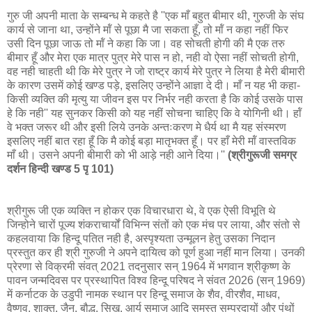
गुरु जी अपनी माता के सम्‍बन्‍ध मे कहते है ''एक माँ बहुत बीमार थी, गुरुजी के संघ
कार्य से जाना था, उन्होंने मॉं से पूछा मै जा सकता हूँ, तो मॉं न कहा नहीं फिर
उसी दिन पूछा जाऊ तो मॉं ने कहा कि जा। वह सोचती होगी की मै एक तरु
बीमार हूँ और मेरा एक मात्र पुत्र मेरे पास न हो, नही वो ऐसा नहीं सोचती होगी,
वह नही चाहती थी कि मेरे पुत्र ने जो राष्‍ट्र कार्य मेरे पुत्र ने लिया है मेरी बीमारी
के कारण उसमें कोई खण्ड पड़े, इसलिए उन्होंने आज्ञा दे दी। माँ न यह भी कहा-
किसी व्यक्ति की मृत्यु या जीवन इस पर निर्भर नही करता है कि कोई उसके पास
हे कि नही'' यह सुनकर किसी को यह नहीं सोचना चाहिए कि वे योगिनी थी। हॉं
वे भक्त जरूर थी और इसी लिये उनके अन्तःकरण मे धैर्य था मै यह संस्मरण
इसलिए नहीं बात रहा हूँ कि मै कोई बड़ा मातृभक्त हूँ। पर हाँ मेरी मॉं वास्तविक
माँ थी। उसने अपनी बीमारी को भी आड़े नही आने दिया।''
(श्रीगुरूजी समग्र
दर्शन हिन्‍दी खण्‍ड 5 पृ 101)
श्रीगुरू जी एक व्‍यक्ति न होकर एक विचारधारा थे, वे एक ऐसी विभूति थे
जिन्‍होने चारों पूज्य शंकराचार्यों विभिन्न संतों को एक मंच पर लाया, और संतो से
कहलवाया कि हिन्‍दू पतित नही है, अस्पृश्यता उन्मूलन हेतु उसका निदान
प्रस्तुत कर ही श्री गुरुजी ने अपने दायित्व को पूर्ण हुआ नहीं मान लिया। उनकी
प्रेरणा से विक्रमी संवत् 2021 तदनुसार सन् 1964 में भगवान श्रीकृष्ण के
पावन जन्मदिवस पर प्रस्थापित विश्व हिन्दू परिषद ने संवत 2026 (सन् 1969)
में कर्नाटक के उडुपी नामक स्थान पर हिन्दू समाज के शैव, वीरशैव, माधव,
वैष्णव, शाक्त, जैन, बौद्ध, सिख, आर्य समाज आदि समस्त सम्प्रदायों और पंथों