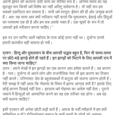
अपनी ईश्वर की कल्पना उसी सत्य का सीमित रूप है। अन्तिम समय का यह
मूलभूत रूप किसी धर्म विशेष का नहीं अपितु सर्वमान्य है। तो यही रूप हम
सबको एकत्रित कर सकता है। सभी धर्म वस्तुत: ईश्वर की ही ओर उन्मुख करते
हैं। अत: यह सत्य आप क्यों स्वीकार नहीं करते कि मुसलमान, ईसाई और हिंदुओं
का परमात्मा एक ही है और हम सब उसके भक्त हैं। एक सूफी के रूप में तो
आपको इसे स्वीकार करना चाहिए।''
इस पर उन जागिर अली महोदय के पास कोई उत्तर नहीं था। दुर्भाग्य उनसे
हमारी बातचीत यहीं समाप्त हो गयी।
प्रश्न : हिन्दू और मुसलमान के बीच आपसी सद्भाव बहुत है, फिर भी समय-समय
पर छोटे-बड़े झगड़े होते ही रहते हैं। इन झगड़ों को मिटाने के लिए आपकी राय में
क्या किया जाना चाहिए?
उत्तर : अपने लेखों में इन झगड़ों का एक कारण आप हमेशा बताते हैं। वह कारण
है - गाय। दुर्भाग्य से अपने लोग और राजनीतिक नेता भी इस कारण का विचार
नहीं करते। परिणामत: देश के बहुसंख्यकों में कटुता की भावना उत्पन्न होती है।
मेरी समझ में नहीं आता कि गोहत्या के विषय में इतना आग्रह क्यों है? इसके लिए
कोई कारण दिखाई नहीं देता। इस्लाम धर्म गोहत्या का आदेश नहीं देता। पुराने
जमाने में हिन्दुओं को अपमानित करने का वह एक तरीका रहा होगा। अब वह
क्यों चलना चाहिए?
इसी प्रकार की अनेक छोटी-बड़ी बातें हैं। आपस के पर्वों-त्यौहारों में हम क्यों
सम्मिलित न हों? होलिकोत्सव समाज के सभी स्तरों के लोगों को अत्यन्त