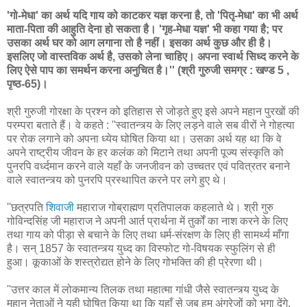
'गो-मेधा' का अर्थ यदि गाय को काटकर यज्ञ करना है, तो 'पितृ-मेधा' का भी अर्थ
माता-पिता की आहुति देना हो सकता है। 'गृह-मेधा यज्ञ' भी कहा गया है; पर
उसका अर्थ घर को आग लगाना तो है नहीं। इसका अर्थ कुछ और ही है।
इसलिए जो वास्तविक अर्थ है, उसको लेना चाहिए। अपना स्वार्थ सिध्द करने के
लिए ऐसे पाप का समर्थन करना अनुचित है।''
(श्री गुरुजी समग्र : खण्ड 5 ,
पृष्ठ-65)।
श्री गुरुजी गोरक्षा के प्रश्न को इतिहास से जोड़ते हुए इसे अपने महान पुरखों की
परम्परा बताते हैं। वे कहते : ''स्वातन्त्र्य के लिए लड़ने वाले सब वीरों ने गोहत्या
पर रोक लगाने को अपना ध्येय घोषित किया था। उसका अर्थ यह था कि वे
अपने राष्ट्रीय जीवन के हर कलंक को मिटाने तथा अपनी पूज्य संस्कृति को
पुनरपि वर्ध्दमान करने वाले यहाँ के जनजीवन को उच्चतर एवं पवित्रतर बनाने
वाले स्वातन्त्र्य को पुनरपि प्रस्थापित करने पर लगे हुए थे।
''छत्रपति
शिवाजी
महाराज गोब्राह्मण प्रतिपालक कहलाते थे। श्री गुरु
गोविन्दसिंह जी महाराज ने अपनी आर्त प्रार्थना में तुर्कों का नाश करने के लिए
तथा गाय को पीड़ा से बचाने के लिए तथा धर्म-संरक्षण के लिए ही सामर्थ्य माँगा
है। सन् 1857 के स्वातन्त्र्य युध्द का विस्फोट गो-विषयक स्फुलिंग से ही
हुआ। कूकाओं के शस्त्रोद्यत होने के लिए गोभक्ति की ही प्रेरणा थी।
''उत्तर काल में लोकमान्य तिलक तथा महात्मा गांधी जैसे स्वातन्त्र्य युध्द के
महान नेताओं ने यही घोषित किया था कि यहाँ से जब हम अंग्रेजों को भगा देंगे,