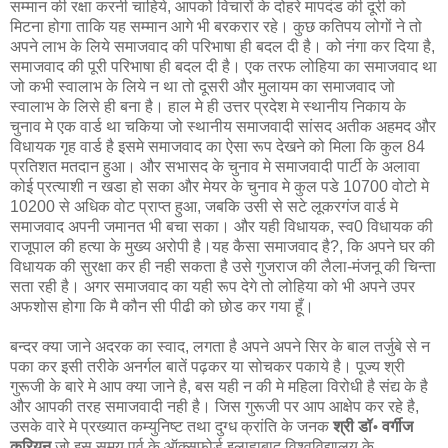
सम्मान की रक्षा करनी चाहिये, आपको विचारों के दोहरे मापदंड की दूरी को
मिटना होगा ताकि यह सम्मान आगे भी बरकरार रहे। कुछ कतिपय लोगों ने तो
अपने लाभ के लिये समाजवाद की परिभाषा ही बदल दी है। को नंगा कर दिया है,
समाजवाद की पूरी परिभाषा ही बदल दी है। एक तरफ लोहिया का समाजवाद था
जो कभी स्‍वालाभ के लिये न था तो दूसरी और मुलायम का समाजवाद जो
स्‍वालाभ के लिसे ही बना है। हाल मे ही उत्तर प्रदेश मे स्थानीय निकाय के
चुनाव मे एक वार्ड था चकिया जो स्थानीय समाजवादी सांसद अतीक अहमद और
विधायक गृह वार्ड है इसमे समाजवाद का ऐसा रूप देखने को मिला कि कुल 84
प्रतिशत मतदान हुआ। और सभासद के चुनाव मे समाजवादी पार्टी के अलावा
कोई प्रत्‍याशी न खडा हो सका और मेयर के चुनाव मे कुल पडे 10700 वोटो मे
10200 से अधिक वोट प्राप्‍त हुआ, जबकि उसी से सटे लूकरगंज वार्ड मे
समाजवाद अपनी जमानत भी बचा सका। और यही विधायक, स्‍व0 विधायक की
राजूपाल की हत्‍या के मुख्‍य अरोपी है।यह कैसा समाजवाद है?, कि अपने घर की
विधायक की सुरक्षा कर ही नही सकता है उसे गुजराज की लैला-मंजनू की चिन्‍ता
सता रही है। अगर समाजवाद का यही रूप देगे तो लोहिया को भी अपने उपर
अफशोस होगा कि मै कौन सी पीढी को छोड कर गया हूँ।
बन्दर क्या जाने अदरक का स्वाद, लगता है अपने अपने सिर के बाल तर्जुबे से न
पका कर इसी तरीके अनर्गल बातें पढ़कर या सोचकर पकाये है। पूज्य श्री
गुरूजी के बारे मे आप क्या जाने है, बस यही न की मे महिला विरोधी है संद्य के है
और आपकी तरह समाजवादी नही है। जिस गुरूजी पर आप आक्षेप कर रहे है,
उसके वारे मे प्रख्यात कम्‍युनिष्‍ट तथा दुग्ध क्रांति के जनक
श्री
डॉ॰ वर्गीज
कुरियन
जो इस समय पूर्व के ऑक्‍सफोर्ड इलाहाबाद विश्वविद्यालय के