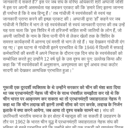
जानकारी दे सकते हैं?' इस पर जब संघ के वरिष्ठ अधिकारी श्री अप्पाजी जोशी
ने इस पर अपनी असमर्थता यह कहकर प्रकट की कि 'हमारे लिए इतना जानना
ही पर्याप्त है कि वे सब हिन्दू हैं।' तब गांधीजी ने स्वयंसेवकों से स्वयं यह
जानकारी प्राप्त करने की इच्छा प्रकट की। अप्पाजी द्वारा 'हाँ' कहने पर जब
गांधीजी ने शिविर में भाग ले रहे स्वयंसेवकों से स्वयं जानकारी प्राप्त की तब उन्हें
यह पता चला कि 'इस शिविर में तो हरिजनों सहित सभी जातियों के लोग हैं, जो
अपनी जातियों के नाम के बिना पानी पीने से लेकर खेलों तक के शिविर के
समस्त कार्यक्रमों में आनन्द एवं मस्ती से भाग ले रहे हैं। यह देखकर गांधीजी दंग
रह गए।' इस घटना से गांधीजी इतने प्रभावित थे कि 1946 में दिल्ली में सफाई
कर्मचारियों की बस्ती में अपने निवास के दौरान एक दिन संघ के स्वयंसेवकों को
सम्बोधित करते हुए उन्होंने 12 वर्ष पूर्व के उस दृश्य का पुन: उल्लेख किया और
कहा कि ''मैं स्वयंसेवकों में अनुशासन, अस्पृश्यता का पूर्ण अभाव तथा कठोर
सादगी को देखकर अत्यधिक प्रभावित हुआ।''
गुरूजी एक दूरदर्शी व्यक्तित्व के थे उन्होंने सरकार को चीन की मंशा बता दिया
था जब प्रधानमंत्री नेहरू जी चीन के साथ पंचशील समझौता कर रहे थे कि
चीन भारत पर आक्रमण कर सकता था तो प्रधानमंत्री जवाहरलाल नेहरू ने
कहा था कि चीन लद्दाख की इतनी लम्बी सीमा को पार करके, लद्दाख के निर्जन
इलाके मे क्‍या करने आयेगा, जब आया तो दृश्‍य सबके सामने था।
संघ की
उपस्थिती भारतीय समाज के हर क्षेत्र में महसूस की जा सकती है उदाहरण के
तौर पर 1962 के भारत चीन युद्ध में प्रधानमंत्री जवाहरलाल नेहरू संघ की
भूमिका से इतने प्रभावित हुये कि उन्होंने संघ की एक टुकड़ी को गणतंत्र दिवस