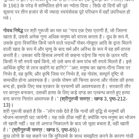
के 1963 के परेड में सम्मिलित होने का न्योता दिया। सिर्फ़ दो दिनों की पूर्व
सूचना पर तीन हजार से भी ज्यादा स्वयंसेवक पूरे परिधान में वहाँ उपस्थित हो
गये।
गोवध निषेद्ध
पर श्री गुरूजी का मत था ''गाय एक ऐसा प्राणी है, जो जितना
खाता है, उससे अनेक गुना अधिक मनुष्य को वापस करता है। दूध के रूप में,
उसके द्वारा विसर्जित किये जाने वाले पदार्थों गोबर-गोमूत्र आदि के द्वारा मिलने
वाली खाद के रूप में और मृत्यु के बाद चर्म और अस्थि के रूप में वह हमें वापस
करती है। उसका यदि हिसाब लगायें तो कहना पड़ेगा कि गाय के ऊपर यदि
किसी ने सौ रुपये खर्च किये, तो उसे कम से कम पांच सौ रुपये मिलते हैं। इसे
आर्थिक दृष्टि से लाभ कहोगे या हानि?'' ''अत: मनुष्य का खाना-पीना जिस पर
निर्भर है, वह कृषि; और कृषि जिस पर निर्भर है, वह गोवंश, सम्पूर्ण दृष्टि से
सम्वर्धीत होना आवश्यक है। उनके पोषण की चिन्ता करना और गोवंश की हत्या
बन्द हो, इसके लिए सब प्रकार के प्रयत्नों की आवश्यकता है। सरकारी तौर
पर कानून बनाकर, उसकी हत्या के लिए कड़े दण्ड का प्रबन्ध करते हुए हत्या
बन्द करना नितांत आवश्यक है।''
(श्रीगुरुजी समग्र : खण्ड 3, पृष्ठ-212-
13)।
श्री गुरूजी कहते है कि - ''लोग तर्क देते हैं कि गायों की वृद्धि से मनुष्यों की
भोजन-सामग्री घट जायेगी। यह तर्क ठीक नहीं है; क्योंकि गाय मनुष्य का भोजन
तो खाती नहीं। वह तो अनाज निकालने के बाद जो भूसा बचता है, वही खाती
है।''
(श्रीगुरुजी समग्र : खण्ड 5, पृष्ठ-65)।
कुछ लोगो के यह कहने पर कि मुस्लिमो के साथ समझौता करने के कारण गांधी