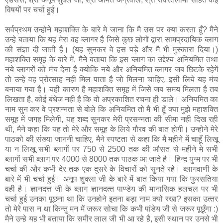
विषयों पर चर्चा हुई।
सर्वप्रथम उन्‍होने महाशक्ति के बारे मे जाना कि मै उस पर क्‍या करता हूँ? मैने
उन्‍हे बताया कि यह मेरा वह ब्‍लागर है जिसे कुछ लोगों द्वारा सामप्रदायिक ब्‍लाग
की संज्ञा दी जाती है। (यह सुनकर वे हस पड़े और मै भी मुस्‍कारा दिया।)
महाशक्ति समूह के बारे में, मैने बताया कि इस ब्‍लाग का उद्देश्‍य अनियमित तथा
नये ब्‍लागरों को मंच देना है क्‍योकि नये और अनियमित ब्लागर जब छिटके रहेगें
तो उन्हे वह प्रोत्‍साह नही मिल पाता है जो मिलना चाहिए, इसी लिये यह मंच
बनाया गया है। यही कारण है महाशक्ति समूह में जिसे जब समय मिलता है तब
लिखता है, कोई बंधेज नही है कि वो अप्रकाशित रचना ही डाले। अनिय‍मित का
नाम सुन कर वे प्रशन्‍नता से बोले कि अनियमित तो मै भी हूँ क्‍या मुझे महाशक्ति
समूह में जगह मिलेगी, यह शब्‍द सुनकर मेरी प्रसन्‍नता की सीमा नही दिख रही
थी, मैने कहा कि यह तो मेरे और समूह के लिये गौरव की बात होगी। उन्‍होने मेरे
पाठको की संख्‍या जाननी चाहिए, मैने स्‍पष्‍टता से कहा कि मै महीने में चाहूँ लिखू
या न लिखू सभी ब्‍लागों पर 750 से 2500 तक की औसत से महीने मे सभी
ब्‍लागों सभी ब्‍लाग पर 4000 से 8000 तक पाठक आ जाते है। हिन्‍द युग्‍म पर भी
चर्चा की और कभी देर तक एक दूसरे के विचारों को सुनते रहे। ब्‍लागवाणी के
बारे में भी चर्चा हुई। अनूप शुक्‍ला जी के बारे में बात किया गया कि फुरसतिया
वही है। ज्ञानदत्त जी के ब्‍लाग ज्ञानदत्‍त पाण्‍डेय की मानासिक हलचल पर भी
चर्चा हुई उनका पूछना था कि उनहोने इतना बड़ा नाम क्‍यो रखा? इसका उत्‍तर
तो मेरे पास न था किन्‍तु मन में जरूर सोचा कि कभी पांडेय जी से जरूर पूछूँगा :)
मैने उन्‍हे यह भी बताया कि समीर लाल जी भी आ रहे है, इसी स्‍थान पर उनसे भी