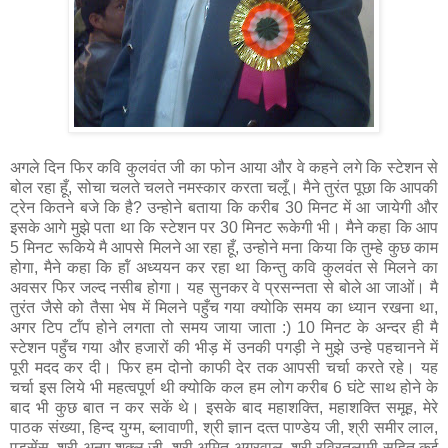
अगले दिन फिर कवि कुलवंत जी का फोन आया और वे कहने लगे कि स्‍टेशन से
बोल रहा हूँ, सोचा चलते चलते नमस्‍कार करता चलूँ। मैने तुरंत पूछा कि आपकी
ट्रेन कितने बजे कि है? उन्‍होने बताया कि करीब 30 मिनट में आ जायेगी और
इसके आगे मुझे पता था कि स्‍टेशन पर 30 मिनट रूकेगी भी। मैने कहा कि आप
5 मिनट रूकिये मै आपसे मिलने आ रहा हूँ, उन्‍होने मना किया कि तुम्‍हे कुछ काम
होगा, मैने कहा कि हॉं अध्‍ययन कर रहा था किन्‍तु कवि कुलवंत से मिलने का
अवसर फिर जल्‍द नसीब होगा। यह सुनकर वे प्रसन्‍नता से बोले आ जाओं। मै
तुरंत जैसे को तैसा भेष में मिलने पहुँच गया क्‍योकि समय का ध्‍यान रखना था,
अगर टिप टॉंप होने लगता तो समय जाया जाता :) 10 मिनट के अन्‍दर ही मै
स्‍टेशन पहुँच गया और हजारों की भीड़ में उनकी पगड़ी ने मुझे उन्‍हे पहचानने में
पूरी मदद कर दी। फिर हम दोनो काफी देर तक आपसी चर्चा करते रहे। यह
चर्चा इस लिये भी महत्‍वपूर्ण थी क्‍योकि कल हम लोग करीब 6 घंटे साथ होने के
बाद भी कुछ बात न कर सकें थे। इसके बाद महाशक्ति, महाशक्ति समूह, मेरे
पाठक संख्‍या, हिन्‍द युग्‍म, ब्‍लावाणी, श्री ज्ञान दत्‍त पाण्‍डेय जी, श्री समीर लाल,
एडसेंस, श्री अनूप शुक्‍ल जी, श्री अमित अग्रवाल, श्री रविरतलामी सहित कई