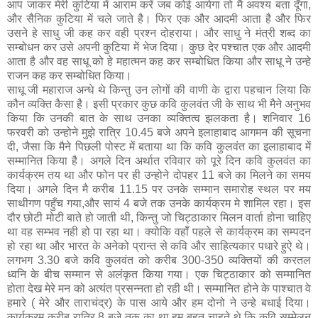
आप जाकर मेरी कुटिया में आराम करें जब कोई आयेगा तो मै अवश्‍य बता दूँगा,
और सैनिक कुटिया में चले जाते है। फिर एक और आदमी आता है और फिर
उसने हे साधु जी कह कर वही प्रश्‍न दोहराया। और साधु ने मंत्री शब्‍द का
सम्‍बोधन कर उसे अपनी कुटिया में भेज दिया। कुछ देर पश्‍चात एक और आदमी
आता है और वह साधू को हे महात्‍मन कह कर सम्‍बोधित किया और साधू ने उन्‍हे
राजन कह कर सम्‍बोधित किया।
साधू जी महाराज अन्‍धे थे किन्‍तु उन लोगों की वाणी के द्वारा पहचान लिया कि
कौन व्‍यक्ति कैसा है। इसी प्रकार कुछ कवि कुलवंत जी के साथ भी मैने अनुभव
किया कि उनकी बात के साथ उनका व्‍यक्तित्‍व झलकता है। शनिवार 16
फरवरी को उन्‍होने मुझे रात्रि 10.45 बजे अपने इलाहाबाद आगमन की सू‍चना
दी, जैसा कि मैने पिछली पोस्‍ट में बताया था कि कवि कुलवंत का इलाहाबाद में
सम्‍मानित किया है। अगले दिन अर्थात रविवार को पूरे दिन कवि कुलवंत का
कार्यक्रम तय था और फोन पर ही उन्‍होने दोपहर 11 बजे का मिलने का समय
दिया। अगले दिन मै करीब 11.15 पर उनके सम्‍मान समारोह स्‍थल पर मय
साथीगण पहुँच गया,और सायं 4 बजे तक उनके कार्यक्रम मे शामिल रहा। इस
दौर छोटी मोटी बाते हो जाती थी, किन्‍तु जो चिट्ठाकार मिलन वार्ता होना चाहिए
था वह सम्‍भव नही हो पा रहा था। क्‍योकि वहॉं पहले से कार्यक्रम का सम्‍पदन
हो रहा था और भारत के अनेको प्रान्‍त से कवि और साहित्‍यकार पधारे हुऐ थे।
लगभग 3.30 बजे कवि कुलवंत को करीब 300-350 व्‍यक्तियों की करतल
ध्‍वनि के बीच सम्‍मान से अलंकृत किया गया। एक चिट्ठाकार को सम्‍मानित
होता देख मेरे मन को अत्‍यंत प्रसन्‍नता हो रही थी। सम्‍मानित होने के पाश्‍चात वे
हमारे ( मेरे और ताराचंद्र) के पास आये और हम दोनो ने उन्‍हे बधाई दिया।
कार्यक्रम करीब रात्रि 8 बजे तक का था हम बहुत चाहते थे कि कवि सम्‍मेलन