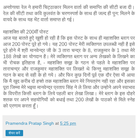
अन्‍तोगत्‍वा रेल ने हमारी चिट्ठाकार मिलन वार्ता की समाप्ति की सीटी बजा दी।
रेल की सीटी तथा कवि कुलवंत के चरणस्‍पर्श के साथ ही जल्‍द ही पुन: मिलने के
वायदे के साथ यह भेंट वार्ता समाप्‍त हो गई।
महाशक्ति की 200वीं पोस्‍ट
आज यह बातते हुऐ खुशी हो रही है कि इस पोस्‍ट के साथ ही महाशक्ति ब्‍लाग पर
आज 200 पोस्‍ट पूरे हो गये। यह 200 पोस्‍ट मेरी व्‍यक्तिगत उपलब्‍धी नही है इसे
पूरे होने में श्री मानवेन्‍द्र जी के 3 तारा चन्‍द्र के 8, राजकुमार के 1 तथा मेरे
188 लेखो का योगदान है। मेरे व्‍यक्तिगत ब्‍लाग पर अन्‍य लेखको के लिखने का
भी रोचक इतिहास है, - महशक्ति समूह के गठन से पहले वे महाशक्ति पर
ताराचन्‍द्र और राजकुमार महाशक्ति पर लिखते थे किन्‍तु महाशक्ति समूह के
गठन के बाद से वही के हो गये। और फिर कुछ दिनों पूर्व एक दौर ऐसा भी आया
कि मै खुद करीब दो हफ्ते तक महाशक्ति ब्‍लाग मेरे नियत्रंण नही रहा और इसका
पूरा जिम्‍मा मेरे भइया मानवेन्‍द्र प्रताप सिंह ने ले लिया और उन्‍होने अपने स्‍वाभाव
के विपरीत किसी ब्‍लाग के लिये पहली बार लेखा लिखा। मेरे ब्‍लाग के इस दोहरे
शतक पर अपने सहयोगियों को बधाई तथा 200 लेखों के पाठको से मिले स्‍नेह
को प्रणाम करता हूँ।
Pramendra Pratap Singh
at
5:25 pm
शेयर करें