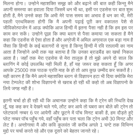
मिलना होगा। उन्‍होने महाशक्ति समूह को और बढ़ाने की बात कही किन्‍तु मैने
अपनी समस्‍या का हवाला दिया जिसमें धन भी था, इसी पर एडसेस पर बात शुरू
होती है, मैने उनसे कहा कि अभी मेरे पास समय का अभाव है धन का भी, मेरी
पहली प्रथमिकता होगी कि मै अपनी पढ़ाई पूरी कर वकालत पेशे से
जीविकोत्‍पार्जन में आऊ क्‍योकि आज हिन्‍दी में इतना पैसा नही है कि हम इस पर
काम कर सकें। उन्‍होने पूछा कि क्‍या ब्‍लाग से पैसा कमाया जा सकता है मैने
कहा कि एडसेंस से ऐसा होता है और अग्रेजी में अमिल अग्रवाल एक बड़ा नाम है
जैसा कि हिन्‍दी के कई बलागरों से सुना है किन्‍तु हिन्‍दी में रवि रतलामी का नाम
आता है जिन्होने अभी तक यह बताया है कि उनका ब्राडबैंड का खर्चा निकल
आता है। जहाँ तक मेरा एडसेस से मेरा तालुक है तो मुझे अपने दो साल कि
ब्‍लागिंग में कोई उप‍लब्धि नही मिली है, हॉं यह जरूर कह सकता हूँ कि अगर
आपके 25000 तक पाठक प्रति माह के हो तो आप कुछ उम्मीद कर सकतें है।
यही कारण है कि मैने अपने महाशक्ति ब्‍लाग से विज्ञापन हटा भी दिया क्‍योकि मेरा
नया टे‍म्पलेट की शोभा विज्ञापनो से खराब हो रही थी कहो तो अब विज्ञापनो के
लिये जगह नही है।
इतनी चर्चा हो ही रही थी कि अचानक उन्‍होने कहा कि मै ट्रेन की स्थिति देख
लूँ, यह कह कर वे देखने चले गये, लौट कर आये तो घबरा कर बोले की ट्रेन तो
प्‍लेटफार्म नम्‍बर 6 पर आयेगी और छूटने में पॉच मिनट बाकी है, हम दौड़ते हुऐ
प्‍लेट नम्‍बर पॉच पहुँच गये, वहॉं पहुँच कर पता चला कि ट्रेन अभी 30 मिनट और
लेट है। अन्‍तोगत्‍वा मै और कवि कुलवंत जी करीब अगले 1 घन्‍टे तक विभिन्‍न
मुद्दो पर चर्चा करते रहे और एक दूसरे को बेहतर जानते रहे।