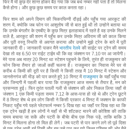
फिर मै भी कुछ देर शान्त होकर बैठ गया कि जब बर्थ नम्‍बर नही पता है तो मिलना
कैसे होगा। और कुछ कुछ समय पर काल करता रहा।
फिर शाम को अपने दिमाग की चिकरघिन्‍नी दौड़ई और पहुँच गया आरकुट की
शरण में, क्‍योकि जब फोन पर आशुतोष जी से बात हुई थी तो उन्‍होने बताया था
कि उनके बंगलौर के एमबीए के कुछ मित्र इलाहाबाद में रहते है वह उनके मिलने
वाले है, आरकुट की शरण में पहुँच कर उनके मित्र अविराम जी को काल किया
और पूरी वस्‍तु स्थिति से अवगत कराया और उन्‍होने मुझे ट्रेन के बारे में पूरी
जानकारी दी। जानकारी पाकर मैने
भारतीय रेलवे
की साईट पर ट्रेन की समय
देखा तो वह 6.50 पर राईट टाईम थी कि वह जंक्शन पर 7.10 पर आ जायेगी।
मेरे पास अब मात्र 20 मिनट था स्‍टेशन पहुचने के लिये, तुरंत ही राजकुमार को
फोन किया तैयार हो जाओं कहीं चलना है। राजकुमार का निवास मेरे घर से
करीब 4 किमी की दूरी पर है किसी ने किसी तरह मै 10 मिनट में स्‍टेशन और
जानसेनगंज की भीड़ को पार करते हुऐ 10 मिनट में
राजकुमार
के यहॉं पहुँच गया
और जिन्‍दगी में पहली बार पाया कि राजकुमार आज समय से तैयार है, मन को
प्रसन्नता हुई। फिर तुरंत पतली गली से जंक्शन की ओर निकल लिया जहॉं से
जंक्शन 1 एक किमी पड़ता समय 7.12 के आस-पास हो रहे थे और ट्रेन छूटने
में 8 मिनट शेष थे हम लोग किसी ने किसी प्रकार 4 मिनट में जक्शन के काफी
निकट पहुँच गये पहले प्लेटफार्म नम्‍बर 5 दिख रहा था जहॉं पर दिख रहा था कि
एक ट्रेन खड़ी है हम लोगों ने यहॉं से भी शॉटकट मारने की कोशिश की ताकि
समय बचाया जा सकें और पटरी के बीचेा बीच एक निक पड़े, ताकि बाकि 3
मिनट में मिलना होगा तो मिल ही लेगें। जब पटरी से पार करने लगे तो पूर्व दिशा
से एक ट्रेन आती हुई दिखी और हम उसे पार कर गये किन्‍तु पश्चिम की ओर मैने