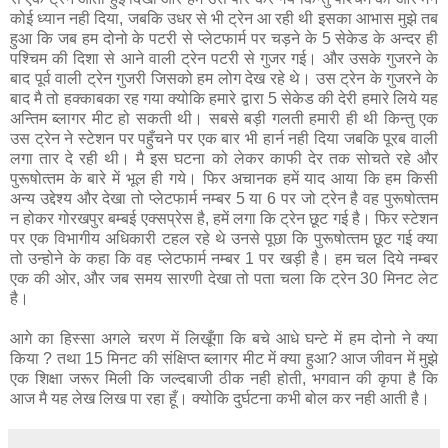
कोई ध्‍यान नही दिया, जबकि उधर से भी ट्रेन आ रही थी इसका आभास मुझे तब
हुआ कि जब हम दोनो के पटरी से प्‍लेटफार्म पर चड़ने के 5 सेकेड के अन्‍दर ही
पश्चिम की दिशा से आने वाली ट्रेन पटरी से गुजर गई। और उसके गुजरने के
बाद पूर्व वाली ट्रेन गुजरी जिसको हम लोग देख रहे थे। उस ट्रेन के गुजरने के
बाद मै तो हक्काबका रह गया क्‍योकि हमारे द्वारा 5 सेकेड की देरी हमारे लिये यह
अन्तिम ब्‍लागर मीट हो सकती थी। सबसे बड़ी गलती हमारी ही थी किन्‍तु एक
उस ट्रेन ने स्‍टेशन पर पहुँचने पर एक बार भी हार्न नही दिया जबकि पूरब वाली
लगा तार दे रही थी। मै इस घटना को लेकर काफी देर तक सोचते रहे और
पुरूषोत्‍तम के बारे में भूल ही गये। फिर अचानक हमें याद आया कि हम किसी
अन्य उद्देश्‍य और देखा तो प्लेटफार्म नम्‍बर 5 या 6 पर जो ट्रेन है वह पुरूषोत्‍तम
न होकर गोरखपुर बम्‍बई एक्‍सप्रेस है, हमें लगा कि ट्रेन छूट गई है। फिर स्टेशन
पर एक विभागीय अधिकारी टहल रहे थे उनसे पूछा कि पुरूषोत्‍तम छूट गई क्‍या
तो उन्‍होने के कहा कि वह प्लेटफार्म नम्‍बर 1 पर खड़ी है। हम चल दिये नम्‍बर
एक की ओर, और जब समय सारणी देखा तो पता चला कि ट्रेन 30 मिनट लेट
है।
आगे का हिस्‍सा अगले चरण में लिखूँगा कि बचे आधे घन्‍टे में हम दोनो ने क्‍या
किया ? तथा 15 मिनट की संक्षिप्‍त ब्‍लागर मीट में क्‍या हुआ? आज जीवन में मुझे
एक शिक्षा जरूर मिली कि जल्‍दबाजी ठीक नही होती, भगवान की कृपा है कि
आज मै यह लेख लिख पा रहा हूँ। क्‍योकि दुर्घटना कभी बोल कर नही आती है।