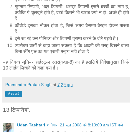
गुमनाम टिप्‍पणी, भद्र टिप्‍पणी, अभद्र टिप्‍पणी इसने बच्‍चों का नाम है,
क्‍योकि ये चुलबुले होते है, बच्‍चे कितने भी खराब क्‍यो न हो, अच्‍छे ही होते
है।
की‍बोर्ड इसका नौकर होता है, जिसे समय बेसमय-बेरहम होकर मारता
है।
इसे रह रहे कर पोस्टिग और टिप्‍पणी प्राप्‍त करने के दौरे पड़ते है।
उपरोक्‍त बातों से कहा जाता सकता है कि आदमी की तरह दिखने वाला
बिना सींग पूछ का यह प्राणी मनुष्‍य नही होता है।
यह निबन्‍ध जूनियर हाईस्‍कूल स्‍तर(कक्षा-8) का है इसलिये निदेशानुसार सिर्फ
10 लाईन लिखने को कहा गया है।
Pramendra Pratap Singh
at
7:29 am
शेयर करें
13 टिप्‍पणियां:
Udan Tashtari
शनिवार, 21 जून 2008 को 8:13:00 am IST बजे