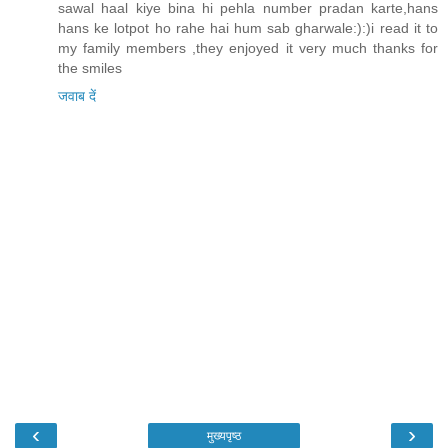
sawal haal kiye bina hi pehla number pradan karte,hans
hans ke lotpot ho rahe hai hum sab gharwale:):)i read it to
my family members ,they enjoyed it very much thanks for
the smiles
जवाब दें
‹
›
मुख्यपृष्ठ