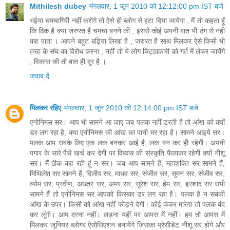
Mithilesh dubey
मंगलवार, 1 जून 2010 को 12:12:00 pm IST बजे
भईया चमचागिरी नहीं करोगे तो ऐसे ही ब्लोग से हटा दिया जायेगा , मैं तो कहता हूँ
कि ठिक है क्या जरुरत है चमचा बनने की , इससे कोई अपनी बात भी ठंग से नहीं
कह पाता । आपने बहुत बढ़िया लिखा है , जरुरत है साथ मिलकर ऐसे किसी भी
तरह के संघ का विरोध करना , नहीं तो ये लोग चिट्ठाकारी को गर्त में लेकर जायेंगे
, विकास की तो बात ही दूर है ।
जवाब दें
मिलकर रहिए
मंगलवार, 1 जून 2010 को 12:14:00 pm IST बजे
एनोनिमस सर। आप भी सामने आ जाए जब पलक नहीं डरती है तो आंख को क्‍यों
डर लग रहा है, क्‍या एनोनिमस की आंख का पानी मर रहा है। सामने आइये सर।
पलक आप सबके लिए एक लक बनकर आई है, लक बन कर ही रहेगी। अपनी
पगार के सारे पैसे खर्च कर देगी पर विध्‍वंस की संस्‍कृति फैलाकर रहेगी क्‍यों नीशू
सर। मैं ठीक कह रही हूं न सर। जब आप सामने हैं, महाशक्ति सर सामने हैं,
मिथिलेश सर सामने हैं, दिलीप सर, माधव सर, संजीत सर, सुमन सर, संजीव सर,
व्‍योम सर, प्रवीण, अख्‍तर सर, अमर सर, सुरेश सर, हेम सर, इरशाद सर सभी
सामने हैं तो एनोनिमस सर आपको किसका डर लग रहा है। पलक है न सबकी
आंख के उपर। किसी को आंख नहीं फोड़ने देगी। कोई कंकर मारेगा तो पलक बंद
कर लूंगी। आप दरना नहीं। लड़ना यहीं पर आपस में नहीं। हम तो आपस में
मिलकर जूनियर ब्‍लोगर ऐसोसिएशन बनायेंगे जिसका प्रेसीडेट नीशू सर होंगे और