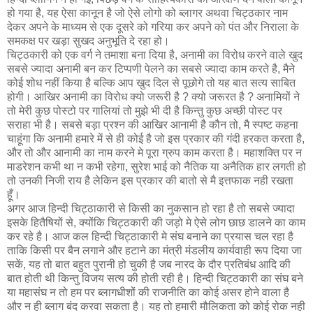
हो गया है, यह ऐसा कानून है जो ऐसे लोगो को ब्‍लागर अथवा चिट्ठकार नाम
देकर अपने के माध्‍यम से एक दूसरे को गरिया कर अपने को पंत और निराला के
समकक्ष पर खड़ा सुखद अनुभूति दे रहा हो।
चिट्ठकारी को एक वर्ग ने तमाशा बना दिया है, अनामी का विरोध करने वाले खुद
सबसे ज्यादा अनामी बन कर टिप्‍पणी पेलने का सबसे ज्यादा काम करते है, मैने
कोई शोध नहीं किया है बल्कि आप खुद दिल से पूछोगे तो यह बात सत्य साबित
होगी। आखिर अनामी का विरोध क्यो जरूरी है ? क्‍यो जरूरत है ? अनामियों ने
तो मेरी कुछ पोस्‍टो पर गालियां तो मुझे भी दी है किन्तु कुछ अच्छी पोस्ट पर
सराहा भी है। सबसे बड़ा प्रश्न की आखिर आनामी है कौन तो, मै स्पष्ट कहना
चाहूंगा कि अनामी हमारे में से ही कोई है जो इस प्रकार की गंदी हरकत करता है,
और तो और आनामी का नाम करने मे पूरा ग्रुप काम करता है। महाशक्ति पर न
माडरेशन कभी था न कभी रहेगा, सुरेश भाई को नैतिक या अनैतिक हार लगती हो
तो उनकी निजी राय है लेकिन इस प्रकार की बातो से मै इत्तफाक नही रखता
हूँ।
अगर आज हिन्दी चिट्ठाकारी से किसी का नुकसान हो रहा है तो सबसे ज्यादा
इसके हितैषियों से, क्योंकि चिट्ठकारी की जड़ो मे ऐसे लोग छाछ डालने का काम
कर रहे है। आज कल हिन्दी चिट्ठाकारी मे संघ बनाने का प्रयास चल रहा है
ताकि किसी पर बैन लगाने और हटाने का मंत्री मंडलीय कार्यवाही रूप दिया जा
सकें, यह तो बात बहुत पुरानी हो चुकी है जब नारद के दौर प्रतिबंध आदि की
बात होती थी किन्‍तु विजय सत्‍य की होती रही है। हिन्‍दी चिट्ठकारी का संघ बने
या महासंघ न तो हम पर ब्‍लागधीशों की राजनीति का कोई असर होने वाला है
और न ही ब्‍लाग बंद करवा सकता है। यह तो हमारी मौलिकता को कोई रोक नही