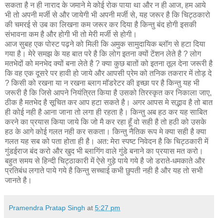
सकता है न ही नाराद के जमाने मे कोई रोक पाया था और न ही आज, हम आये
भी तो अपनी मर्जी से और जायेगी भी अपनी मर्जी से, यह जरूर है कि चिट्ठकारो
की चमरई से उब का लिखना कम जरूर कर दिया है किन्‍तु बंद होगी इसकी
संभावना कम है और होगी भी तो मेरी मर्जी से होगी।
आज सुबह एक पोस्ट पढ़ने को मिली कि अमुक सामुदायिक ब्लॉग से हटा दिया
गया है। मेरे समझ के यह बात परे है कि लोग इतना क्यों टेंशन लेते है ? लोग
मतभेदों को मनभेद क्यों बना लेते है ? क्या कुछ बातों को इतना तूल देना जरूरी है
कि वह एक दूसरे पर हावी हो जाये और आपसी प्रेम को तनिक तकरार में तोड़ दे
? किसी को रखना या न रखना ब्‍लाग मॉडरेटर की इच्छा पर है किन्तु यह भी
जरूरी है कि जिसे आपने नियंत्रित किया है उसको तिरस्‍कृ‍त कर निकाला जाए,
ठीक है मतभेद है सूचित कर आप हटा सकते है। अगर आपस मे सद्भाव है तो बात
ही कोई नही है आना जाना तो लगा ही रहता है। किन्‍तु अब हठ कर यह साबित
करने का प्रयास किया जाये कि जो मै कर रहा हूँ वो सही है तो हठी को उसके
हठ के आगे कोई गलत नही कर सकता। किन्तु नैतिक रूप मे क्‍या सही है क्या
गलत यह सब को पता होता ही है। अत: मेरा स्पष्ट निवेदन है कि चिट्ठकारी में
गुंडईराज बंद करो और खुद भी ब्‍लागिंग वाले गुंडे बनाने का प्रयास मत करो।
बहुत समय से हिन्दी चिट्ठाकारी में ऐसे गुड़े पाये गये है जो डराते-धमकाते और
प्रतिबंध लगाते पाये गये है किन्तु सच्चाई कभी छुपती नही है और यह तो सभी
जानते है।
Pramendra Pratap Singh
at
5:27 pm