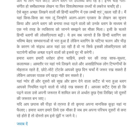
और भी लोग प्योर कटैंट अपने ब्लाग पर उपलब्ध करा रहे है। इनमें चाहे गीत-
संगीत हो समीक्षात्मक लेखन या फिर विशलेषात्मक तथ्यों से लबरेज चर्चांए हो।
ऐसे बहुत अच्छा लिखने वालों की हिन्दी ब्लागिंग में एक लम्बी श्रंृखला रही है। मैं
यहां किस-किस का नाम लूं जिन्होने अलग-अलग प्रकार के लेखन का सृजन
किया और अपने ब्लाग को बनाया तथा पढ़ने वालो को उनके ब्लाग के माध्यम से
एक नये तरह के व्यक्तित्व को जानने समझने का मौका मिला। इसी के चलते
हिन्दी ब्लागों की लोकप्रियता बढ़ी। ये हम सब जानते है कि हिन्दी ब्लागिग का
भविष्य बेहद सम्भावनाओं से भरा हुआ है लेकिन ब्लागिंग के घटिया चलन और भीड़
के कारण जो संड़ाध आज यहां उठ रही है वो ना सिर्फ इसकी लोकप्रियता को
घटायेगी बल्कि अच्छा पड़ने वालों को इससे दूर भी करेगी।
हमारा ब्लाग हमारी धरोहर होना चाहिये, हमारे घर की तरह साफ-सुथरा,
कलात्मक। आमतौर पर यहां नये लिखने वाले और असाहित्यिक लोग टिप्पणीयों के
मोहताज रहते है, छोटे-मोटे टोटके आपको कुछ दिन चर्चां में जरूर रख सकते है
लेकिन आपका पाठक वर्ग खड़ा नही कर सकते है।
यहां प्योर ही और दूसरो को सुख और ज्ञान देने वाला कटैंट से भरा हुआ ब्लाग
आपको नियमित पढ़ने वालो से जोड़े रख सकता हैं। आपका कटैंट ऐसा हो कि
पढ़ने वाला उसे अपनी जरूरत में शामिल कर ले अर्थात कुछ ऐसा लिखिए जो दूसरों
की जरूरत बन जाए।
यदि आप छपास की पीड़ा से त्रस्त है तो कृपया अपना मानसिक कूड़ा यहां ना
फैलाए। हमारा ब्लाग हमारे लिये एक मौका है जब हम अपना परिचय दूसरों से करा
रहे होते है तो दोस्तो हम इसे यूंहीं न जाने दे।
जवाब दें