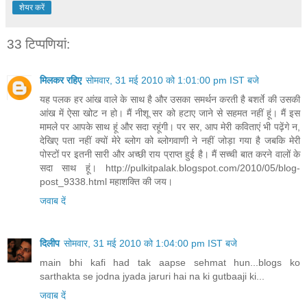
शेयर करें
33 टिप्‍पणियां:
मिलकर रहिए
सोमवार, 31 मई 2010 को 1:01:00 pm IST बजे
यह पलक हर आंख वाले के साथ है और उसका समर्थन करती है बशर्ते की उसकी
आंख में ऐसा खोट न हो। मैं नीशू सर को हटाए जाने से सहमत नहीं हूं। मैं इस
मामले पर आपके साथ हूं और सदा रहूंगी। पर सर, आप मेरी कविताएं भी पढ़ेंगे न,
देखिए पता नहीं क्‍यों मेरे ब्‍लोग को ब्‍लोगवाणी ने नहीं जोड़ा गया है जबकि मेरी
पोस्‍टों पर इतनी सारी और अच्‍छी राय प्राप्‍त हुई है। मैं सच्‍ची बात करने वालों के
सदा साथ हूं। http://pulkitpalak.blogspot.com/2010/05/blog-
post_9338.html महाशक्ति की जय।
जवाब दें
दिलीप
सोमवार, 31 मई 2010 को 1:04:00 pm IST बजे
main bhi kafi had tak aapse sehmat hun...blogs ko
sarthakta se jodna jyada jaruri hai na ki gutbaaji ki...
जवाब दें