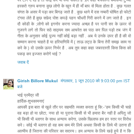
पर टांग दे रहे है तो कोई कर भी क्या सकता है .हर कही बचकानी धमकिया टुच्ची
हरकते ग्रुप बनाना कुछ लोगो के खून में ही माँ बाप से मिला होता है . कुछ गलत
संगत के असर में पड़ा कर बिगड़ जाते है . कुछ थाने में दस नम्बरी घोषित हो फोटो
टंगवा लेते है कुछ सफ़ेद पोश कपड़े पहन चौधरी गिरी करने में लग जाते है . इन
दौ कोडी के ;लोगो को इगनोर करना ज्यादा अच्छा है पर पानी सर के ऊपर से
गुजरने लगे तो फिर सठे साठ्यम सम आचरेत का पाठ कर पिल पड़ो तब जंग में
गीता के अनुसार कोई पूज्य नहीं कोई बड़ा नहीं . अब ये उनके उपर ही है की वो
सम्मान करना चाहते है या हरियाणिवि में ( ताऊ लट्ठ के बिना तेरी समझ काम ना
करे के ) वो उसके ऊपर निर्भर है . अब तुम कहा कहा जबरदस्ती किस किस को
पकड़ कर इज्जत करोगे भाई ?
जवाब दें
Girish Billore Mukul
मंगलवार, 1 जून 2010 को 9:03:00 pm IST
बजे
भाई प्रमेंद्र जी
हार्दिक-शुभकामनाएं
आपकी इस बात से खुले तौर पर सहमति व्यक्त करता हूं कि:-“हम किसी भी चाहे
वह बड़ा हो या छोटा, नया हो या पुराना किसी से भी हमारा बैर नही है अपितु जो
भी किसी भी ब्‍लागर के साथ अन्‍याय करेगा, उसके खिलाफ हम हर स्‍तर पर विरोध
करे। कोई भी ब्‍लागर हो वह कम कम मेरे लिये अथवा किसी के लिये भी उतना ही
आत्‍मीय है जितना की पर‍िवार का सदस्‍य। हम अन्‍याय के लिये खड़े हुये है न कि