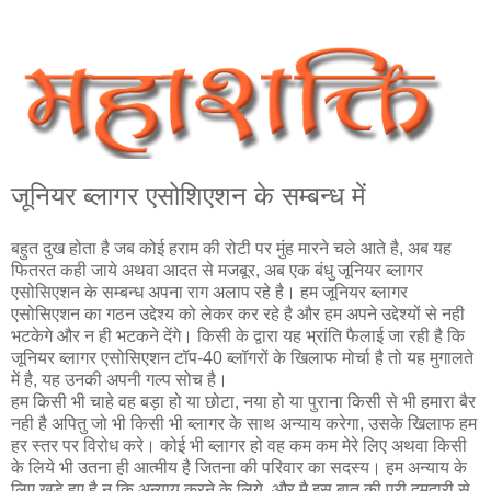
जूनियर ब्‍लागर एसोशिएशन के सम्‍बन्‍ध में
बहुत दुख होता है जब कोई हराम की रोटी पर मुंह मारने चले आते है, अब यह
फितरत कही जाये अथवा आदत से मजबूर, अब एक बंधु जूनियर ब्‍लागर
एसोसिएशन के सम्बन्ध अपना राग अलाप रहे है। हम जूनियर ब्‍लागर
एसोसिएशन का गठन उद्देश्य को लेकर कर रहे है और हम अपने उद्देश्यों से नही
भटकेगे और न ही भटकने देंगे। किसी के द्वारा यह भ्रांति फैलाई जा रही है कि
जूनियर ब्‍लागर एसोसिएशन टॉप-40 ब्लॉगरों के खिलाफ मोर्चा है तो यह मुगालते
में है, यह उनकी अपनी गल्प सोच है।
हम किसी भी चाहे वह बड़ा हो या छोटा, नया हो या पुराना किसी से भी हमारा बैर
नही है अपितु जो भी किसी भी ब्‍लागर के साथ अन्याय करेगा, उसके खिलाफ हम
हर स्तर पर विरोध करे। कोई भी ब्‍लागर हो वह कम कम मेरे लिए अथवा किसी
के लिये भी उतना ही आत्‍मीय है जितना की परिवार का सदस्य। हम अन्याय के
लिए खड़े हुए है न कि अन्याय करने के लिये, और मै इस बात की पूरी दमदारी से