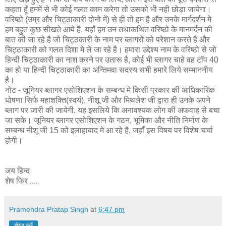
कहता हूँ हममें से भी कोई गलत काम करेगा तो उसको भी नही छोड़ा जायेगा।
वरिष्‍ठो (उम्र और चिट्ठाकारी दोनो में) से ही तो हम है और उनके मार्गदर्शन मे
हम बहुत कुछ सीखते आये है, यहॉं हम उन तथाकथित वरिष्‍ठो के मानमर्दन की
बात की जा रहे है जो चिट्ठकारी के नाम पर ब्‍लागरों को परेशान करते है और
चिट्ठाकारी को गलत दिशा मे ले जा रहे है। हमारा उद्देश्‍य नाम के वरिष्‍ठो से जो
हिन्‍दी चिट्ठाकारी का नाश करने पर उतारू है, कोई भी ब्‍लागर चाहे वह टॉप 40
का हो या हिन्‍दी चिट्ठाकारी का अन्तिमवा सदस्‍य सभी हमारे लिये सम्‍माननीय
है।
नोट - जूनियर ब्‍लागर एसोशिएशन के सम्‍बन्‍ध मे किसी प्रकार की आधिकारिक
धोषणा सिर्फ महाशक्ति(स्‍वयं), नीशू जी और मिथलेश जी द्वारा ही उनके अपने
ब्‍लाग पर जारी की जायेगी, यह इसलिये कि अनावश्‍यक लोग की अफवाह से बचा
जा सके। जूनियर ब्‍लागर एसोशिएशन के गठन, भूमिका और नीति निर्माण के
सम्‍बन्‍ध नीशू जी 15 को इलाहाबाद मे आ रहे है, जहाँ इस विषय पर विशेष चर्चा
होगी।
जय हिन्‍द
शेष फिर ....
Pramendra Pratap Singh
at
6:47 pm
शेयर करें