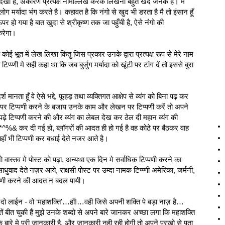
ो देखा है, अकारण प्रत्यक्ष नामोल्लेख करके लिखना बहुत खेद जनक है। मै
ग मर्यादा भंग करते है। कहावत है कि नंगो से खुद भी डरता है मै तो इंसान हूँ
हो गया है बात खुदा से श्रीकृष्ण तक जा पहुँची है, ऐसे नंगो की
करेगा।
 कोई भूत में लेख लिखा किंतु जिस प्रकार उनके द्वारा प्रत्यक्ष रूप से मेरे नाम
प्‍प्‍णी मे सही कहा था कि जब बुर्जुग मर्यादा को खूंटी पर टांग दें तो इससे बुरा
ता हूँ वे ऐसे भद्दे, फूहड़ तथा व्यक्तिगत आक्षेप से व्‍यंग को बिना पढ़ कर
कि नाम पर टिप्पणी करने के बजाय उनके काम और लेखन पर टिप्पणी करें तो अपने
पढ़े टिप्‍पणी करने की और व्यंग का लेबल देख कर ठेल दी महान व्यंग की
#@*^%& कर दी गई हो, ब्लॉगरों की आदत ही हो गई है वह कोठे पर बैठकर वाह
यहाँ भी टिप्पणी कर बधाई देते नजर आते है।
वास्तव मे पोस्ट को पढ़ा, अन्यथा एक दिन मे सर्वाधिक टिप्‍पणी करने का
वाद देते नज़र आये, राक्षसी पोस्ट पर उम्‍दा नामक टिप्‍प्‍णी अमेरिका, जर्मनी,
प्‍पणी करने की आदत न बदल पायी।
रे दो लाईन - वो ‘महाशक्ति'…हाँ!…वही जिसे अपनी शक्ति पे बड़ा नाज़ है…
ें बीत चुकी हैं मुझे उनके शब्‍दो से अपने बारे जानकर अच्‍छा लगा कि महाशक्ति
े बारे मे पूरी जानकारी है, और जानकारी नही रही होगी तो अपने पुरखो से पता