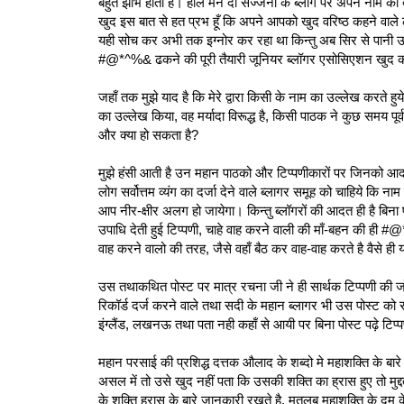
बहुत झोभ होता है। हाल मैंने दो सज्जनों के ब्लॉग पर अपने नाम क
खुद इस बात से हत प्रभ हूँ कि अपने आपको खुद वरिष्‍ठ कहने वाले लो
यही सोच कर अभी तक इग्नोर कर रहा था किन्तु अब सिर से पानी ऊपर 
#@*^%& ढकने की पूरी तैयारी जूनियर ब्लॉगर एसोसिएशन खुद 
जहाँ तक मुझे याद है कि मेरे द्वारा किसी के नाम का उल्लेख करते हुये
का उल्लेख किया, वह मर्यादा विरूद्ध है, किसी पाठक ने कुछ समय पूर्व टि
और क्या हो सकता है?
मुझे हंसी आती है उन महान पाठको और टिप्पणीकारों पर जिनको आदर्श मान
लोग सर्वोत्तम व्‍यंग का दर्जा देने वाले ब्‍लागर समूह को चाहिये 
आप नीर-क्षीर अलग हो जायेगा। किन्तु ब्लॉगरों की आदत ही है बिना 
उपाधि देती हुई टिप्‍पणी, चाहे वाह करने वाली की माँ-बहन की ही 
वाह करने वालो की तरह, जैसे वहाँ बैठ कर वाह-वाह करते है वैसे ही 
उस तथाकथित पोस्ट पर मात्र रचना जी ने ही सार्थक टिप्‍पणी की जो 
रिकॉर्ड दर्ज करने वाले तथा सदी के महान ब्लागर भी उस पोस्ट को साधु
इंग्लैंड, लखनऊ तथा पता नही कहाँ से आयी पर बिना पोस्ट पढ़े टि
महान परसाई की प्रशिद्ध दत्तक औलाद के शब्‍दो मे महाशक्ति के बा
असल में तो उसे खुद नहीं पता कि उसकी शक्ति का ह्रास हुए तो मुद्दत
के शक्ति ह्रास के बारे जानकारी रखते है, मतलब महाशक्ति के दम क