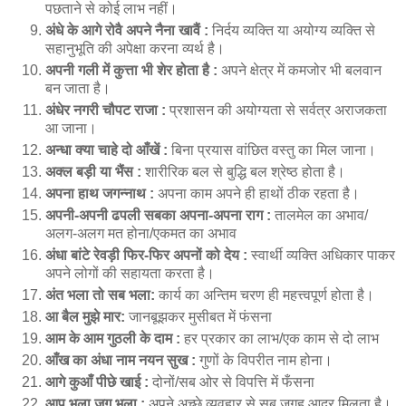
पछताने से कोई लाभ नहीं।
अंधे के आगे रोवै अपने नैना खावैं :
निर्दय व्यक्ति या अयोग्य व्यक्ति से
सहानुभूति की अपेक्षा करना व्यर्थ है।
अपनी गली में कुत्ता भी शेर होता है :
अपने क्षेत्र में कमजोर भी बलवान
बन जाता है।
अंधेर नगरी चौपट राजा :
प्रशासन की अयोग्यता से सर्वत्र अराजकता
आ जाना।
अन्धा क्या चाहे दो आँखें :
बिना प्रयास वांछित वस्तु का मिल जाना।
अक्ल बड़ी या भैंस :
शारीरिक बल से बुद्धि बल श्रेष्ठ होता है।
अपना हाथ जगन्नाथ :
अपना काम अपने ही हाथों ठीक रहता है।
अपनी-अपनी ढपली सबका अपना-अपना राग :
तालमेल का अभाव/
अलग-अलग मत होना/एकमत का अभाव
अंधा बांटे रेवड़ी फिर-फिर अपनों को देय :
स्वार्थी व्यक्ति अधिकार पाकर
अपने लोगों की सहायता करता है।
अंत भला तो सब भला:
कार्य का अन्तिम चरण ही महत्त्वपूर्ण होता है।
आ बैल मुझे मार:
जानबूझकर मुसीबत में फंसना
आम के आम गुठली के दाम :
हर प्रकार का लाभ/एक काम से दो लाभ
आँख का अंधा नाम नयन सुख :
गुणों के विपरीत नाम होना।
आगे कुआँ पीछे खाई :
दोनों/सब ओर से विपत्ति में फँसना
आप भला जग भला :
अपने अच्छे व्यवहार से सब जगह आदर मिलता है।