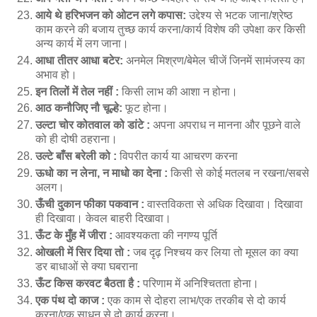
आये थे हरिभजन को ओटन लगे कपास:
उद्देश्य से भटक जाना/श्रेष्ठ
काम करने की बजाय तुच्छ कार्य करना/कार्य विशेष की उपेक्षा कर किसी
अन्य कार्य में लग जाना।
आधा तीतर आधा बटेर:
अनमेल मिश्रण/बेमेल चीजें जिनमें सामंजस्य का
अभाव हो।
इन तिलों में तेल नहीं :
किसी लाभ की आशा न होना।
आठ कनौजिए नौ चूल्हे:
फूट होना।
उल्टा चोर कोतवाल को डांटे :
अपना अपराध न मानना और पूछने वाले
को ही दोषी ठहराना।
उल्टे बाँस बरेली को :
विपरीत कार्य या आचरण करना
ऊधो का न लेना, न माधो का देना :
किसी से कोई मतलब न रखना/सबसे
अलग।
ऊँची दुकान फीका पकवान :
वास्तविकता से अधिक दिखावा। दिखावा
ही दिखावा। केवल बाहरी दिखावा।
ऊँट के मुँह में जीरा :
आवश्यकता की नगण्य पूर्ति
ओखली में सिर दिया तो :
जब दृढ़ निश्चय कर लिया तो मूसल का क्या
डर बाधाओं से क्या घबराना
ऊँट किस करवट बैठता है :
परिणाम में अनिश्चितता होना।
एक पंथ दो काज :
एक काम से दोहरा लाभ/एक तरकीब से दो कार्य
करना/एक साधन से दो कार्य करना।