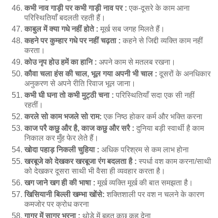
कभी नाव गाड़ी पर कभी गाड़ी नाव पर :
एक-दूसरे के काम आना
परिस्थितियाँ बदलती रहती हैं।
काबुल में क्या गधे नहीं होते :
मूर्ख सब जगह मिलते हैं।
कहने पर कुम्हार गधे पर नहीं चढ़ता :
कहने से जिद्दी व्यक्ति काम नहीं
करता।
कोउ नृप होउ हमें का हानि :
अपने काम से मतलब रखना।
कौवा चला हंस की चाल, भूल गया अपनी भी चाल :
दूसरों के अनधिकार
अनुकरण से अपने रीति रिवाज भूल जाना।
कभी घी घना तो कभी मुट्ठी चना :
परिस्थितियाँ सदा एक सी नहीं
रहतीं।
करले सो काम भजले सो राम:
एक निष्ठ होकर कर्म और भक्ति करना
काज परै कछु और है, काज कछु और सरै :
दुनिया बड़ी स्वार्थी है काम
निकाल कर मुँह फेर लेते हैं।
खोदा पहाड़ निकली चुहिया :
अधिक परिश्रम से कम लाभ होना
खरबूजे को देखकर खरबूजा रंग बदलता है :
स्पर्धा वश काम करना/साथी
को देखकर दूसरा साथी भी वैसा ही व्यवहार करता है।
खग जाने खग ही की भाषा :
मूर्ख व्यक्ति मूर्ख की बात समझता है।
खिसियानी बिल्ली खम्भा खोंसे:
शक्तिशाली पर वश न चलने के कारण
कमजोर पर क्रोध करना
गागर में सागर भरना :
थोड़े में बहुत कुछ कह देना