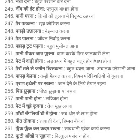
नचा देना :
बहुत परेशान कर देना
नींव की ईंट होना:
प्रमुख आधार होना
पानी मरना :
किसी की तुलना में निकृष्ट ठहरना
पैर पटकना :
खूब कोशिश करना
पगड़ी उछालना :
बेइज्जत करना
पेट पालना :
जीवन निर्वाह करना
पहाड़ टूट पड़ना :
बहुत मुसीबत आना
पानी पीकर जात पूछना:
काम करके फिर जानकारी लेना
पेट में दाढ़ी होना :
लड़कपन में बहुत चतुर होना/घाघ होना
पैरों तले से जमीन खिसकना :
बहुत घबरा जाना, अचानक परेशानी आना
पापड़ बेलना :
कड़ी मेहनत करना, विषम परिस्थितियों से गुजरना
प्राण हथेली पर रखना :
जान देने के लिये तैयार रहना
पिंड छुड़ाना :
पीछा छुड़ाना या बचना
पानी पानी होना :
लज्जित होना
पेट में चूहे कूदना :
तेज भूख लगना
पाँचों उँगलियाँ घी में होना :
सब ओर से लाभ होना
पीठ ठोकना :
शाबाशी देना, हिम्मत बँधाना
फूँक फूँक कर कदम रखना :
सावधानी पूर्वक कार्य करना
फूटी आँखों न सुहाना :
बिल्कुल पसंद न होना