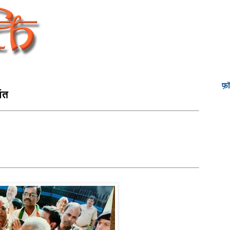
फ़
अंत