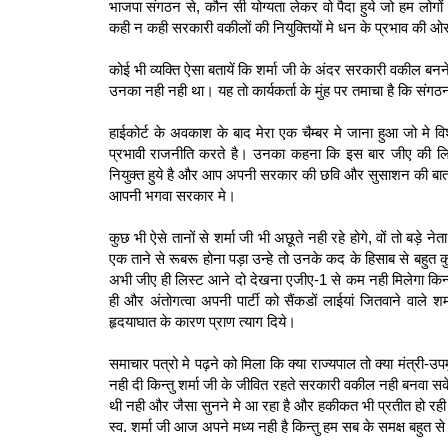
भाजपा संगठन से, कौन सी योग्‍यता लेकर वो पैदा हुये जो हम लोग
कही न कही सरकारी वकीलों की नियुक्तियों मे धन के प्रभाव की ओ
कोई भी व्‍यक्ति ऐसा बतायें कि शर्मा जी के अंदर सरकारी वकील बन
उनका नही नही था। यह तो कार्यकर्ता के मुंह पर तमाचा है कि संगठ
हाईकोर्ट के अवकाश के बाद मेरा एक चैम्‍बर मे जाना हुआ जो मे व
प्रभावी राजनीति करते है। उनका कहना कि इस बार जीए की लिस्
नियुक्त हुये है और आप अपनी सरकार की छवि और सुसाशन की बात क
आपनी भगवा सरकार मे।
कुछ भी ऐसे तानों से शर्मा जी भी अछूते नही रहे होगे, वों तो बड़े नेता
एक ताने से रूबरू होना पड़ा उन्‍हे तो उनके कद के हिसाब से बह
अभी जीए ही लिस्‍ट आने दो देखना एजीए-1 से कम नही मिलेगा किन्‍त
ही और अंतोगत्‍वा अपनी पार्टी को सैंकडों लाईयां जितवाने वाले 
हृदयाघात के कारण प्राण त्‍याग दिये।
समाचार पत्रो मे पढ़ने को मिला कि क्‍या राज्‍यपाल तो क्‍या मंत्री-उपमुख्‍
नही दी किन्‍तु शर्मा जी के जीवित रहते सरकारी वकील नही बनवा स
थी नही और जैसा सुनने मे आ रहा है और हकीकत भी प्रतीत हो रही
स्‍व. शर्मा जी आज अपने मध्‍य नही है किन्‍तु हम सब के समक्ष बहुत से अ