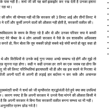
ों के पास नही है। शर्मा जी की यह बातें झकझोर कर रख देती है उनका इशारा
र रहा था।
ने की कौन सी योग्‍यता नही थी कि सरकार की 3 लिस्‍ट आई और तीनों लिस्‍ट मे
न मे दर्री और कुर्सी लगाने वालों की औकात नही होती है, सरकारी वकील की।
िश्‍वविद्यालय के समय के मित्र रहे है और वो और उनका परिवार सपा मे काफी
‍ट मेरे चैम्‍बर के 4 लोग आपकी सरकार मे पैसे के दम शासकीय अधिवक्ता
रते हो, फिर बोला कि तुम सबकी छोड़ो सबसे बड़े संघी बनते हो खुद कहा हो
 थे और विरोधियों से उनके कई गुना ज्‍यादा अच्‍छे सम्‍बन्‍ध रहे होगें और मुझे तो
ुत कुछ सुनना पड़ा होगा। कही न कही उनका हर ताने का एक जवाब रहा होगा कि
ु जी की लिस्‍ट पर‍िस्थितियां हृदयाघाती थी ही और वह इस सदमे से निराशा थे
शर्माजी अपनी पार्टी से अपनी ही लड़ाई हार बर्दास्‍त न कर सकें और अचानक
यमंत्री सभी ने शर्मा को जी मृत्‍योंपरांत श्रद्धांजंली देते हुये क्‍या क्‍या उपधियां
के। कारण स्‍पष्‍ट है कि अपनी सरकार मे उनसे पैसा मांगने की औकात किसी मे
 है कि अपनी सरकार मे बिना पैसा सरकारी वकील बनना सम्‍भव था भी नही।
नुत्‍तरित प्रश्‍न छोड गये है !