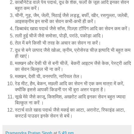
कार्बोनेटेड वाले पेय पदार्थ, दूध के शेक, फलों के जूस आदि इनका सेवन
बहुत कम करें।
चीनी, गुड़, जैम, जेली, मिठाई जैसे लड्डू, बर्फी, खीर, रसगुल्ला, जलेबी,
आइसक्रीम इन सभी का सेवन कभी-कभी ही करें।
डिब्बाबंद खाद्य पदार्थ जैसे सॉस, पिज़्ज़ा टॉपिंग आदि का सेवन कम करें।
तली हुई चीजें जैसे समोसा, पोड़ी, परांठे, पकोड़ा आदि।
तेल में बने किसी भी तरह के अचार का सेवन ना करें।
दूध से बने उत्पाद जैसे खोआ, क्रीम, प्रोसेस्ड चीज़ इत्यादि भी बहुत कम
ही खाएं।
मक्खन और देसी घी से बनी चीजें, बेकरी आइटम जैसे केक, पेस्ट्री आदि
का सेवन बिल्कुल भी ना करें।
मक्खन, देसी घी, वनस्पति, नारियल तेल।
रेड मीट, हैम, बेकन, मछली आदि का सेवन भी एक कम मात्रा में करें,
क्योंकि इससे आपकी किडनी पर भी बुरा असर पड़ता है।
सूखे मेवे जैसे काजू, किशमिश, अखरोट आदि इनका सेवन बहुत ज्यादा
बिल्कुल ना करें ।
स्टार्च वाले खाद्य पदार्थ जैसे मकई का आटा, अरारोट, रिफाइंड आटा,
कस्टर्ड पाउडर इनके सेवन से बचें।
Pramendra Pratap Singh
at
5:49 pm