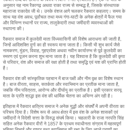
अनुसार यह नाम रैकागढ़ अथवा राका राज्य से सम्बद्ध है, जिसके संस्थापक
महाराजा राकादेव जी थे। उनके वंशज आगे चलकर रैकवार कहलाए। समय के
साथ यह वंश अवध, पूर्वांचल तथा मध्य गंगा-घाटी के अनेक क्षेत्रों में फैल गया
और विभिन्न स्थानों पर राज्य, तालुकेदारी तथा जमींदारी व्यवस्थाओं की
स्थापना की।
रैकवार समाज में कुलदेवी माता विंध्यवासिनी की विशेष आराधना की जाती है,
जिन्हें आदिशक्ति दुर्गा का ही स्वरूप माना जाता है। किसी भी शुभ कार्य जैसे
नामकरण, मुंडन, विवाह, गृहप्रवेश अथवा नवीन कार्यारम्भ से पूर्व कुलदेवी का
स्मरण एवं पूजन करना शुभ माना जाता है। यह विश्वास है कि कुलदेवी की कृपा
से परिवार, वंश और समाज की रक्षा होती है तथा समृद्धि एवं यश की प्राप्ति होती
है।
रैकवार वंश की सांस्कृतिक पहचान में बाज पक्षी और नीम वृक्ष का विशेष स्थान
है। बाज वीरता, साहस, सतर्कता और स्वाभिमान का प्रतीक माना जाता है,
जबकि नीम पवित्रता, आरोग्य और दीर्घायु का प्रतीक है। इसी प्रकार सरयू
माता के प्रति श्रद्धा इस वंश की धार्मिक चेतना का अभिन्न अंग रही है।
इतिहास में रैकवार क्षत्रिय समाज ने अनेक युद्धों और संघर्षों में अपनी वीरता का
परिचय दिया है। विशेष रूप से अवध क्षेत्र में इस वंश के अनेक शासकों एवं
जमींदारों ने विदेशी सत्ता के विरुद्ध संघर्ष किया। चहलारी के राजा नरपति सिंह
सहित अनेक रैकवार वीरों ने 1857 के प्रथम स्वाधीनता संग्राम में महत्वपूर्ण
भूमिका निभाई और राष्ट्र तथा स्वाभिमान की रक्षा के लिए अपने प्राणों का