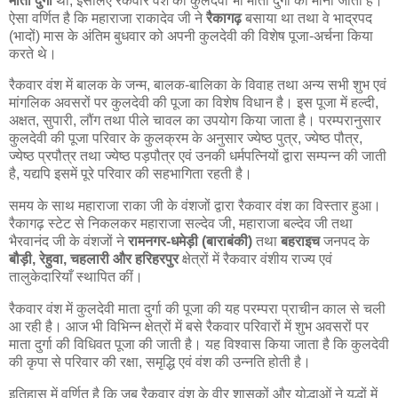
माता दुर्गा
थीं, इसलिए रैकवार वंश की कुलदेवी भी माता दुर्गा को माना जाता है।
ऐसा वर्णित है कि महाराजा राकादेव जी ने
रैकागढ़
बसाया था तथा वे भाद्रपद
(भादों) मास के अंतिम बुधवार को अपनी कुलदेवी की विशेष पूजा-अर्चना किया
करते थे।
रैकवार वंश में बालक के जन्म, बालक-बालिका के विवाह तथा अन्य सभी शुभ एवं
मांगलिक अवसरों पर कुलदेवी की पूजा का विशेष विधान है। इस पूजा में हल्दी,
अक्षत, सुपारी, लौंग तथा पीले चावल का उपयोग किया जाता है। परम्परानुसार
कुलदेवी की पूजा परिवार के कुलक्रम के अनुसार ज्येष्ठ पुत्र, ज्येष्ठ पौत्र,
ज्येष्ठ प्रपौत्र तथा ज्येष्ठ पड़पौत्र एवं उनकी धर्मपत्नियों द्वारा सम्पन्न की जाती
है, यद्यपि इसमें पूरे परिवार की सहभागिता रहती है।
समय के साथ महाराजा राका जी के वंशजों द्वारा रैकवार वंश का विस्तार हुआ।
रैकागढ़ स्टेट से निकलकर महाराजा सल्देव जी, महाराजा बल्देव जी तथा
भैरवानंद जी के वंशजों ने
रामनगर-धमेड़ी (बाराबंकी)
तथा
बहराइच
जनपद के
बौड़ी, रेहुवा, चहलारी और हरिहरपुर
क्षेत्रों में रैकवार वंशीय राज्य एवं
तालुकेदारियाँ स्थापित कीं।
रैकवार वंश में कुलदेवी माता दुर्गा की पूजा की यह परम्परा प्राचीन काल से चली
आ रही है। आज भी विभिन्न क्षेत्रों में बसे रैकवार परिवारों में शुभ अवसरों पर
माता दुर्गा की विधिवत पूजा की जाती है। यह विश्वास किया जाता है कि कुलदेवी
की कृपा से परिवार की रक्षा, समृद्धि एवं वंश की उन्नति होती है।
इतिहास में वर्णित है कि जब रैकवार वंश के वीर शासकों और योद्धाओं ने युद्धों में