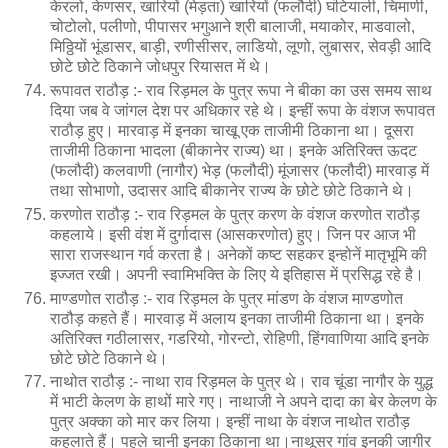
केरलो, केणसर, खारियों (मेड़ता) खारियों (फलौदी) घंटियाली, चिमाणी,
चोटोलो, पलीणो, पीपासर भगुआने श्री बालाजी, मयाकोर, माडवालो,
मिठ्ठियों भूंडासर, बाड़ी, रणीसीसर, लाडियो, लूणो, लुबासर, सेवड़ी आदि
छोटे छोटे ठिकाने जोधपुर रियासत में थे।
रूपावत राठौड़ :- राव रिड़मल के पुत्र रूपा ने बीका का उस समय साथ
दिया जब वे जांगल देश पर अधिकार रहे थे। इन्हीं रूपा के वंशज रूपावत
राठौड़ हुए। मारवाड़ में इनका चाखू एक ताजीमी ठिकाना था। दूसरा
ताजीमी ठिकाना भादला (बीकानेर राज्य) था। इनके अतिरिक्त ऊदट
(फलौदी) कलवाणी (नागौर) भेड़ (फलौदी) मूंजासर (फलौदी) मारवाड़ में
तथा सोभाणो, उदासर आदि बीकानेर राज्य के छोटे छोटे ठिकाने थे।
करणोत राठौड़ :- राव रिड़मल के पुत्र करण के वंशज करणोत राठौड़
कहलाये। इसी वंश में दुर्गादास (आसकरणोत) हुए। जिन पर आज भी
सारा राजस्थान गर्व करता है। अनेकों कष्ट सहकर इन्होनें मातृभूमि की
इज्जत रखी। अपनी स्वामिभक्ति के लिए ये इतिहास में प्रसिद्ध रहे है।
माण्डणोत राठौड़ :- राव रिड़मल के पुत्र मांडण के वंशज माण्डणोत
राठौड़ कहते हैं। मारवाड़ में अलाय इनका ताजीमी ठिकाना था। इनके
अतिरिक्त गठीलासर, गडरियो, गोरन्टो, रोहिणी, हिंगवाणिया आदि इनके
छोटे छोटे ठिकाने थे।
नाथोत राठौड़ :- नाथा राव रिड़मल के पुत्र थे। राव चूंडा नागौर के युद्ध
में भाटी केलण के हाथों मारे गए। नाथाजी ने अपने दादा का बेर केलण के
पुत्र अक्का को मार कर लिया। इन्हीं नाथा के वंशज नाथोत राठौड़
कहलाते हैं। पहले चानी इनका ठिकाना था।नाथूसर गांव इनकी जागीर