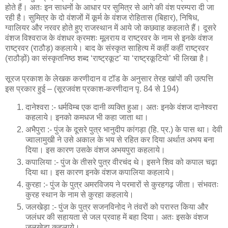
होते हैं। अतः इन साधनों के आधार पर सुमित्र से आगे की वंश परम्परा दी जा
रही है। सुमित्र के दो वंशजों में कूर्म के वंशज रोहितास (बिहार), निषिध,
ग्वालियर और नरवर होते हुए राजस्थान में आये जो कछवाह कहलाते हैं। दूसरे
वंशज विश्वराज के वंशधर क्रमशः मूलराय व राष्ट्रवर के नाम से इनके वंशज
राष्ट्रवर (राठौड़) कहलाये। बाद के संस्कृत साहित्य में कहीं कहीं राष्ट्रवर
(राठौड़ों) का संस्कृतनिष्ठ शब्द ‘राष्ट्रकूट’ या ‘राष्ट्रकूटियो’ भी लिखा है।
सूरज प्रकाश के लेखक करणीदान व टॉड के अनुसार तेरह खांपों की उत्पत्ति
इस प्रकार हुई – (सूरजवंश प्रकाश-करणीदान पृ. 84 से 194)
दानेश्वरा :- धर्मविम्ब एक दानी व्यक्ति हुआ। अतः इनके वंशज दानेश्वरा
कहलाये। इनको कमधज भी कहा जाता था।
अभैपुरा :- पुंज के दूसरे पुत्र भानुदीप कांगड़ा (हि. प्र.) के पास था। देवी
ज्वालामुखी ने उसे अकाल के भय से रहित कर दिया अर्थात अभय बना
दिया। इस कारण उसके वंशज अभयपुरा कहलाये।
कपालिया :- पुंज के तीसरे पुत्र वीरचंद थे। इसने शिव को कपाल चढ़ा
दिया था। इस कारण इनके वंशज कपालिया कहलाये।
कुरहा :- पुंज के पुत्र अमरविजय ने परमारों से कुरहगढ़ जीता। संभवतः
कुरह स्थान के नाम से कुरहा कहलाये।
जलखेड़ा :- पुंज के पुत्र सजनविनोद ने तंवरों को परास्त किया और
जलंधर की सहायता से जल प्रवाह में बहा दिया। अतः इसके वंशज
जलखेड़ा कहलाये।