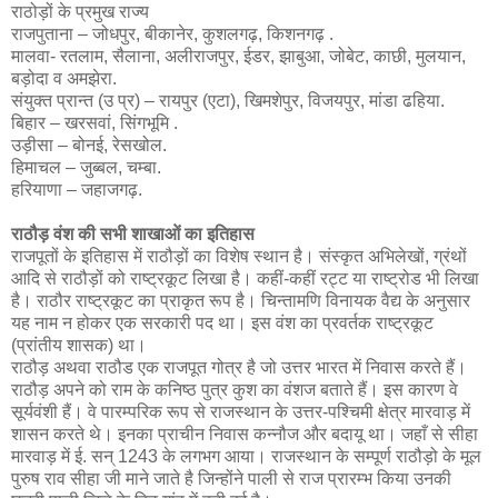
राठोड़ों के प्रमुख राज्य
राजपुताना – जोधपुर, बीकानेर, कुशलगढ़, किशनगढ़ .
मालवा- रतलाम, सैलाना, अलीराजपुर, ईडर, झाबुआ, जोबेट, काछी, मुलयान,
बड़ोदा व अमझेरा.
संयुक्त प्रान्त (उ प्र) – रायपुर (एटा), खिमशेपुर, विजयपुर, मांडा ढहिया.
बिहार – खरसवां, सिंगभूमि .
उड़ीसा – बोनई, रेसखोल.
हिमाचल – जुब्बल, चम्बा.
हरियाणा – जहाजगढ़.
राठौड़ वंश की सभी शाखाओं का इतिहास
राजपूतों के इतिहास में राठौड़ों का विशेष स्थान है। संस्कृत अभिलेखों, ग्रंथों
आदि से राठौड़ों को राष्ट्रकूट लिखा है। कहीं-कहीं रट्ट या राष्ट्रोड भी लिखा
है। राठौर राष्ट्रकूट का प्राकृत रूप है। चिन्तामणि विनायक वैद्य के अनुसार
यह नाम न होकर एक सरकारी पद था। इस वंश का प्रवर्तक राष्ट्रकूट
(प्रांतीय शासक) था।
राठौड़ अथवा राठौड एक राजपूत गोत्र है जो उत्तर भारत में निवास करते हैं।
राठौड़ अपने को राम के कनिष्ठ पुत्र कुश का वंशज बताते हैं। इस कारण वे
सूर्यवंशी हैं। वे पारम्परिक रूप से राजस्थान के उत्तर-पश्चिमी क्षेत्र मारवाड़ में
शासन करते थे। इनका प्राचीन निवास कन्नौज और बदायू था। जहाँ से सीहा
मारवाड़ में ई. सन् 1243 के लगभग आया। राजस्थान के सम्पूर्ण राठौड़ो के मूल
पुरुष राव सीहा जी माने जाते है जिन्होंने पाली से राज प्रारम्भ किया उनकी