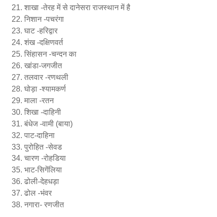
शाखा -तेरह में से दानेसरा राजस्थान में है
निशान -पचरंगा
घाट -हरिद्वार
शंख -दक्षिणवर्त
सिंहासन -चन्दन का
खांडा-जगजीत
तलवार -रणथली
घोड़ा -श्यामकर्ण
माला -रतन
शिखा -दाहिनी
बंधेज -वामी (बाया)
पाट-दाहिना
पुरोहित -सेवड
चारण -रोहडिया
भाट-सिगेंलिया
ढोली-देहधड़ा
ढोल -भंवर
नगारा- रणजीत