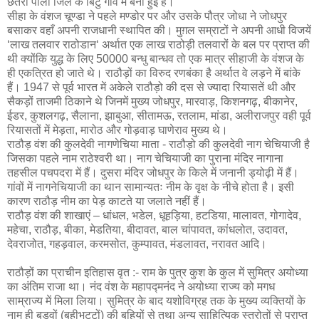
छतरी पाली जिले के बिटु गांव में बनी हुई है।
सीहा के वंशज चूण्डा ने पहले मण्डोर पर और उसके पौत्र जोधा ने जोधपुर
बसाकर वहाँ अपनी राजधानी स्थापित की। मुग़ल सम्राटों ने अपनी आधी विजयें
‘लाख तलवार राठोडान‘ अर्थात एक लाख राठोड़ी तलवारों के बल पर प्राप्त की
थी क्योंकि युद्ध के लिए 50000 बन्धु बान्धव तो एक मात्र सीहाजी के वंशज के
ही एकत्रित हो जाते थे। राठौड़ों का विरुद रणबंका है अर्थात वे लड़ने में बांके
हैं। 1947 से पूर्व भारत में अकेले राठौड़ो की दस से ज्यादा रियासतें थी और
सैकड़ों ताजमी ठिकाने थे जिनमें मुख्य जोधपुर, मारवाड़, किशनगढ़, बीकानेर,
ईडर, कुशलगढ़, सैलाना, झाबुआ, सीतामऊ, रतलाम, मांडा, अलीराजपुर वही पूर्व
रियासतों में मेड़ता, मारोठ और गोड़वाड़ घाणेराव मुख्य थे।
राठौड़ वंश की कुलदेवी नागणेचिया माता - राठौड़ो की कुलदेवी नाग चेचियाजी है
जिसका पहले नाम राठेश्वरी था। नाग चेचियाजी का पुराना मंदिर नागाना
तहसील पचपदरा में हैं। दुसरा मंदिर जोधपुर के किले में जनानी ड्योढ़ी में हैं।
गांवों में नागनेचियाजी का थान सामान्यतः नीम के वृक्ष के नीचे होता है। इसी
कारण राठौड़ नीम का पेड़ काटते या जलाते नहीं हैं।
राठौड़ वंश की शाखाएं – धांधल, भडेल, धूहड़िया, हटडिया, मालावत, गोगादेव,
महेचा, राठौड़, बीका, मेडतिया, बीदावत, बाल चांपावत, कांधलोत, उदावत,
देवराजोत, गहड़वाल, करमसोत, कुम्पावत, मंडलावत, नरावत आदि।
राठौड़ों का प्राचीन इतिहास वृत :- राम के पुत्र कुश के कुल में सुमित्र अयोध्या
का अंतिम राजा था। नंद वंश के महापद्मनंद ने अयोध्या राज्य को मगध
साम्राज्य में मिला लिया। सुमित्र के बाद यशोविग्रह तक के मुख्य व्यक्तियों के
नाम ही बडुवों (बहीभट्टों) की बहियों से तथा अन्य साहित्यिक स्त्रोतों से प्राप्त