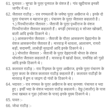
पूनावत :- चुण्डा के पुत्र पूनपाल के वंशज है। गांव खुदीयास इनकी
जागीर में था।
जैतावत राठौड़ :- राव रणमलजी के जयेष्ठ पुत्र अखैराज थे। इनके दो
पुत्र पंचायण व महाराज हुए। पंचायण के पुत्र जैतावत कहलाते है।
१.) पिरथीराजोत जैतावत :- जैताजी के पुत्र पृथ्वीराज के वंशज
पिरथीराजोत जैतावत कहलाते हैं। बगड़ी (मारवाड़) व सोजत खोखरों,
बाली आदि इनके ठिकाने थे।
२.) आसकरनोत जैतावत :- जैताजी के पौत्र आसकरण देइदानोत के
वंशज आसकरनोत जैतावत है। मारवाड़ में थावला, आलासण, रायरो
बड़ों, सदामणी, लाबोड़ी मुरढावों आदि इनके ठिकाने थे।
३.) भोपतोत जैतावत :- जैताजी के पुत्र देइदानजी भोपत के वंशज
भोपतोत जैतावत कहलाते हैं। मारवाड़ में खांडों देवल, रामसिंह को गुडो
आदि इनके ठिकाने थे।
कलावत राठौड़ :- राव रिड़मल के पुत्र अखैराज, इनके पुत्र पंचारण के
पुत्र कला के वंशज कलावत राठौड़ कहलाते हैं। कलावत राठौड़ों के
मारवाड़ में हूण व जाढ़ण दो गांवों के ठिकाने थे।
भदावत :- राव रणमल के पुत्र अखैराज के बाद क्रमशः पंचायत व भदा
हुए। इन्हीं भदा के वंशज भदावत राठौड़ कहलाये। देछु (जालौर) के पास
तथा खाबल व गुडा (सोजत के पास) इनके मुख्य ठिकाने थे।
पावत :-
जोधा राठौड़ :-