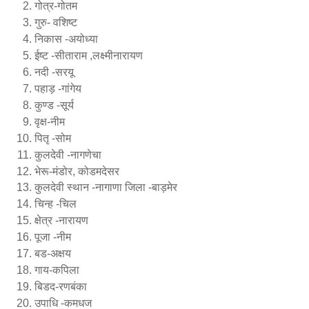
गोत्र-गोतम
गुरु- वशिष्ट
निकास -अयोध्या
ईष्ट -सीताराम ,लक्ष्मीनारायण
नदी -सरयू
पहाड़ -गांगेय
कुण्ड -सूर्य
वृक्ष-नीम
पितृ -सोम
कुलदेवी -नागणेचा
भेरू-मंडोर, कोडमदेसर
कुलदेवी स्थान -नागाणा जिला -बाड़मेर
चिन्ह -चिल
क्षेत्र -नारायण
पूजा -नीम
बड-अक्षय
गाय-कपिला
बिडद-रणबंका
उपाधि -कमधज