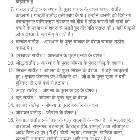
कहलाते है।
धांधल राठौड़ :- आस्थान के पुत्र धांधल के वंशज धांधल राठौड़
कहलाये। पाबूजी राठौड़ इसी खांप के थे। इन्होंने चारणी को दिये गये
वचनानुसार पाणिग्रहण संस्कार को बीच में छोड़ चारणी की गायों को
बचाने के प्रयास में शत्रु से लड़ते हुए वीर गति प्राप्त की। यही पाबूजी
लोक देवता के रूप में पूजे जाते हैं।
चाचक राठौड़ :- आस्थान के पुत्र चाचक के वंशज चाचक राठौड़
कहलाये।
हरखावत राठौड़ :- आस्थान के पुत्र हरखा के वंशज।
जोलू राठौड़ :- आस्थान के पुत्र जोपसा के पुत्र जोलू के वंशज।
सिंघल राठौड़ :- जोपसा के पुत्र सिंघल के वंशज। ये बड़े पराक्रमी
हुए। इनका जैतारण पर अधिकार था। जोधा के पुत्र सूजा ने बड़ी
मुश्किल से उन्हें वहां से हटाया।
ऊहड़ राठौड़ :- जोपसा के पुत्र ऊहड़ के वंशज।
मूलू राठौड़ :- जोपसा के पुत्र मूलू के वंशज।
बरजोर राठौड़ :- जोपसा के पुत्र बरजोर के वंशज।
जोरावत राठौड़ :- जोपसा के वंशज।
रैकवाल राठौड़ :- जोपसा के पुत्र राकाजी के वंशज है। ये मल्लारपुर,
बाराबकी, रामनगर, बडनापुर, बैहराइच (जि. रामपुर) तथा सीतापुर व
अवध जिले (उ.प्र.) में हैं। बोडी, रहका, मल्लापुर, गोलिया कला,
पलवारी, रामनगर, घसेड़ी, रायपुर आदि गांव (उ.प्र.) में थे।