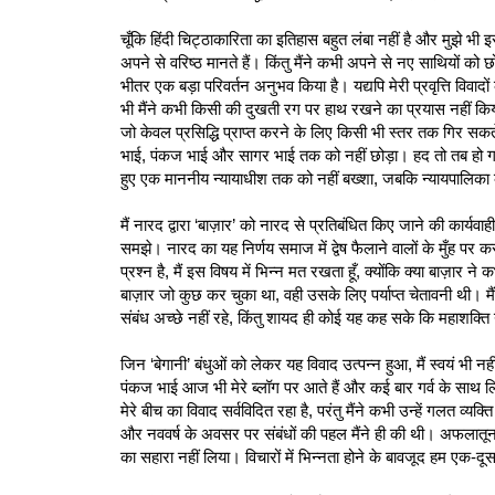
चूँकि हिंदी चिट्ठाकारिता का इतिहास बहुत लंबा नहीं है और मुझे भी इ
अपने से वरिष्ठ मानते हैं। किंतु मैंने कभी अपने से नए साथियों को 
भीतर एक बड़ा परिवर्तन अनुभव किया है। यद्यपि मेरी प्रवृत्ति विवा
भी मैंने कभी किसी की दुखती रग पर हाथ रखने का प्रयास नहीं किया,
जो केवल प्रसिद्धि प्राप्त करने के लिए किसी भी स्तर तक गिर सकते ह
भाई, पंकज भाई और सागर भाई तक को नहीं छोड़ा। हद तो तब हो गई 
हुए एक माननीय न्यायाधीश तक को नहीं बख्शा, जबकि न्यायपालिका 
मैं नारद द्वारा ‘बाज़ार’ को नारद से प्रतिबंधित किए जाने की कार्यवा
समझे। नारद का यह निर्णय समाज में द्वेष फैलाने वालों के मुँह पर
प्रश्न है, मैं इस विषय में भिन्न मत रखता हूँ, क्योंकि क्या बाज़ार
बाज़ार जो कुछ कर चुका था, वही उसके लिए पर्याप्त चेतावनी थी। मैं सदै
संबंध अच्छे नहीं रहे, किंतु शायद ही कोई यह कह सके कि महाशक्ति य
जिन ‘बेगानी’ बंधुओं को लेकर यह विवाद उत्पन्न हुआ, मैं स्वयं भी नही
पंकज भाई आज भी मेरे ब्लॉग पर आते हैं और कई बार गर्व के साथ ल
मेरे बीच का विवाद सर्वविदित रहा है, परंतु मैंने कभी उन्हें गलत व
और नववर्ष के अवसर पर संबंधों की पहल मैंने ही की थी। अफलातून 
का सहारा नहीं लिया। विचारों में भिन्नता होने के बावजूद हम एक-दूस