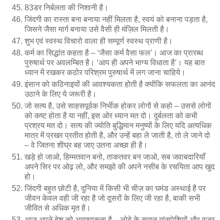
83डर निर्बलता की निशानी है।
जिंदगी का रास्ता बना बनाया नहीं मिलता है, स्वयं को बनाना पड़ता है,
जिसने जैसा मार्ग बनाया उसे वैसी ही मंज़िल मिलती है।
शुभ एवं स्वस्थ विचारो वाला ही सम्पूर्ण स्वस्थ प्राणी है।
कर्म का सिद्धांत कहता है – ‘जैसा कर्म वैसा फल’। आज का प्रारब्ध
पुरुषार्थ पर अवलम्बित है। ‘आप ही अपने भाग्य विधाता है’। यह बात
ध्यान में रखकर कठोर परिश्रम पुरुषार्थ में लग जाना चाहिये।
इंसान को कठिनाइयों की आवश्यकता होती है क्योंकि सफलता का आनंद
उठाने के लिए ये जरूरी है।
जो सत्य है, उसे साहसपूर्वक निर्भीक होकर लोगों से कहो – उससे लोगों
को कष्ट होता है या नहीं, इस ओर ध्यान मत दो। दुर्बलता को कभी
प्रश्रय मत दो। सत्य की ज्योति बुद्धिमान मनुष्यों के लिए यदि अत्यधिक
मात्र में प्रखर प्रतीत होती है, और उन्हें बहा ले जाती है, तो ले जाने दो
– वे जितना शीघ्र बह जाए उतना अच्छा ही है।
खड़े हो जाओ, हिम्मतवान बनो, ताकतवर बन जाओ, सब जवाबदारियाँ
अपने सिर पर ओढ़ लो, और समझो की अपने नसीब के रचयिता आप खुद
हो।
जिंदगी बहुत छोटी है, दुनिया में किसी भी चीज़ का घमंड अस्थाई है पर
जीवन केवल वही जी रहा है जो दूसरों के लिए जी रहा है, बाकी सभी
जीवित से अधिक मृत है।
आज अपने देश को आवश्यकता है – लोहे के समान मांसपेशियों और वज्र