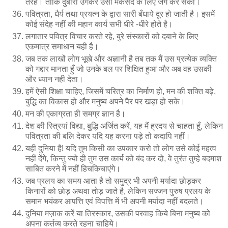
तरह। ताकि दुबारा उगकर उसी मकसद के लिए जंग कर सको।
पवित्रता, धैर्य तथा प्रयत्न के द्वारा सारी बँधाये दूर हो जाती है। इसमें
कोई संदेह नहीं की महान कार्य सभी धीरे -धीरे होते है।
लगातार पवित्र विचार करते रहे, बुरे संस्कारों को दबाने के लिए
एकमात्र समाधान यही है।
जब तक लाखों लोग भूखे और अज्ञानी है तब तक मैं उस प्रत्येक व्यक्ति
को गद्दार मानता हुँ जो उनके बल पर शिक्षित हुआ और अब वह उसकी
और ध्यान नही देता।
हमें ऐसी शिक्षा चाहिए, जिसमें चरित्र का निर्माण हो, मन की शक्ति बढ़े,
बुद्धि का विकास हो और मनुष्य अपने पैर पर खड़ा हो सके।
मन की एकाग्रता ही समग्र ज्ञान है।
देश की स्त्रियां विद्या, बुद्धि अर्जित करें, यह मैं ह्रदय से चाहता हूँ, लेकिन
पवित्रता की बलि देकर यदि यह करना पड़े तो कदापि नहीं।
यही दुनिया है! यदि तुम किसी का उपकार करो तो लोग उसे कोई महत्व
नहीं देंगे, किन्तु ज्यो ही तुम उस कार्य को बंद कर दो, वे तुरंत तुम्हे बदमाश
साबित करने में नहीं हिचकिचाएंगे।
जब प्रलय का समय आता है तो समुद्र भी अपनी मर्यादा छोड़कर
किनारों को छोड़ अथवा तोड़ जाते है, लेकिन सज्जन पुरुष प्रलय के
समान भयंकर आपत्ति एवं विपत्ति में भी अपनी मर्यादा नहीं बदलते।
दुनिया मज़ाक करें या तिरस्कार, उसकी परवाह किये बिना मनुष्य को
अपना कर्तव्य करते रहना चाहिये।