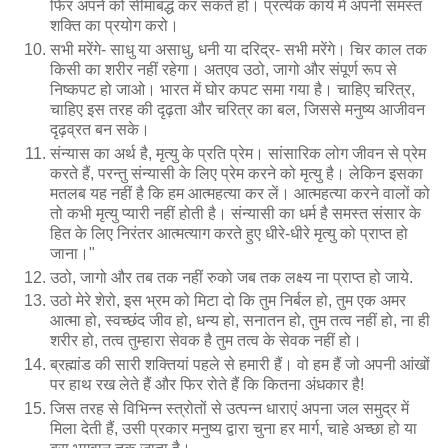
फिर अपने को सीमाबद्ध कर सकते हो। प्रत्येक कार्य में अपनी समस्त
शक्ति का प्रयोग करो।
सभी मरेंगे- साधु या असाधु, धनी या दरिद्र- सभी मरेंगे। चिर काल तक
किसी का शरीर नहीं रहेगा। अतएव उठो, जागो और संपूर्ण रूप से
निष्कपट हो जाओ। भारत में घोर कपट समा गया है। चाहिए चरित्र,
चाहिए इस तरह की दृढ़ता और चरित्र का बल, जिससे मनुष्य आजीवन
दृढ़व्रत बन सके।
संन्यास का अर्थ है, मृत्यु के प्रति प्रेम। सांसारिक लोग जीवन से प्रेम
करते हैं, परन्तु संन्यासी के लिए प्रेम करने को मृत्यु है। लेकिन इसका
मतलब यह नहीं है कि हम आत्महत्या कर लें। आत्महत्या करने वालों को
तो कभी मृत्यु प्यारी नहीं होती है। संन्यासी का धर्म है समस्त संसार के
हित के लिए निरंतर आत्मत्याग करते हुए धीरे-धीरे मृत्यु को प्राप्त हो
जाना।"
उठो, जागो और तब तक नहीं रुको जब तक लक्ष्य ना प्राप्त हो जाये.
उठो मेरे शेरो, इस भ्रम को मिटा दो कि तुम निर्बल हो, तुम एक अमर
आत्मा हो, स्वच्छंद जीव हो, धन्य हो, सनातन हो, तुम तत्व नहीं हो, ना ही
शरीर हो, तत्व तुम्हारा सेवक है तुम तत्व के सेवक नहीं हो।
ब्रह्मांड की सारी शक्तियां पहले से हमारी हैं। वो हम हैं जो अपनी आंखों
पर हाथ रख लेते हैं और फिर रोते हैं कि कितना अंधकार है!
जिस तरह से विभिन्न स्त्रोतों से उत्पन्न धाराएं अपना जल समुद्र में
मिला देती हैं, उसी प्रकार मनुष्य द्वारा चुना हर मार्ग, चाहे अच्छा हो या