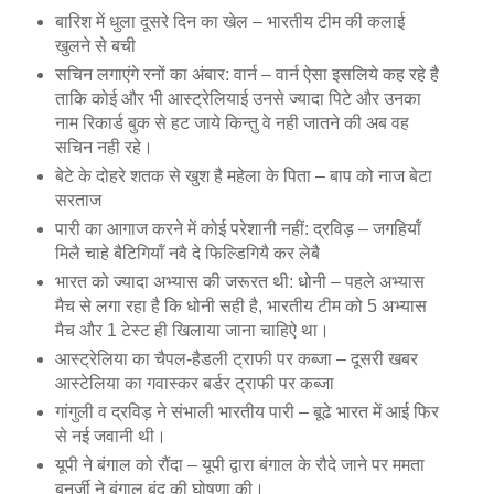
बारिश में धुला दूसरे दिन का खेल – भारतीय टीम की कलाई
खुलने से बची
सचिन लगाएंगे रनों का अंबार: वार्न – वार्न ऐसा इसलिये कह रहे है
ताकि कोई और भी आस्‍ट्रेलियाई उनसे ज्‍यादा पिटे और उनका
नाम रिकार्ड बुक से हट जाये किन्‍तु वे नही जातने की अब वह
सचिन नही रहे।
बेटे के दोहरे शतक से खुश है महेला के पिता – बाप को नाज बेटा
सरताज
पारी का आगाज करने में कोई परेशानी नहीं: द्रविड़ – जगहियॉं
मिलै चाहे बैटिगियॉं नवै दे फिल्डिगियै कर लेबै
भारत को ज्यादा अभ्यास की जरूरत थी: धोनी – पहले अभ्‍यास
मैच से लगा रहा है कि धोनी सही है, भारतीय टीम को 5 अभ्‍यास
मैच और 1 टेस्‍ट ही खिलाया जाना चाहिऐ था।
आस्ट्रेलिया का चैपल-हैडली ट्राफी पर कब्जा – दूसरी खबर
आस्‍टेलिया का गवास्‍कर बर्डर ट्राफी पर कब्‍जा
गांगुली व द्रविड़ ने संभाली भारतीय पारी – बूढे भारत में आई फिर
से नई जवानी थी।
यूपी ने बंगाल को रौंदा – यूपी द्वारा बंगाल के रौदे जाने पर ममता
बनर्जी ने बंगाल बंद की घोषणा की।