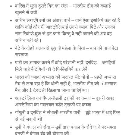
बारिश में धुला दूसरे दिन का खेल – भारतीय टीम की कलाई
खुलने से बची
सचिन लगाएंगे रनों का अंबार: वार्न – वार्न ऐसा इसलिये कह रहे है
ताकि कोई और भी आस्‍ट्रेलियाई उनसे ज्‍यादा पिटे और उनका
नाम रिकार्ड बुक से हट जाये किन्‍तु वे नही जातने की अब वह
सचिन नही रहे।
बेटे के दोहरे शतक से खुश है महेला के पिता – बाप को नाज बेटा
सरताज
पारी का आगाज करने में कोई परेशानी नहीं: द्रविड़ – जगहियॉं
मिलै चाहे बैटिगियॉं नवै दे फिल्डिगियै कर लेबै
भारत को ज्यादा अभ्यास की जरूरत थी: धोनी – पहले अभ्‍यास
मैच से लगा रहा है कि धोनी सही है, भारतीय टीम को 5 अभ्‍यास
मैच और 1 टेस्‍ट ही खिलाया जाना चाहिऐ था।
आस्ट्रेलिया का चैपल-हैडली ट्राफी पर कब्जा – दूसरी खबर
आस्‍टेलिया का गवास्‍कर बर्डर ट्राफी पर कब्‍जा
गांगुली व द्रविड़ ने संभाली भारतीय पारी – बूढे भारत में आई फिर
से नई जवानी थी।
यूपी ने बंगाल को रौंदा – यूपी द्वारा बंगाल के रौदे जाने पर ममता
बनर्जी ने बंगाल बंद की घोषणा की।