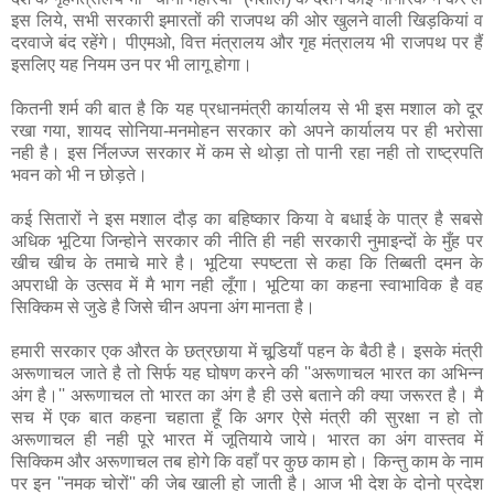
इस लिये, सभी सरकारी इमारतों की राजपथ की ओर खुलने वाली खिड़कियां व
दरवाजे बंद रहेंगे। पीएमओ, वित्त मंत्रालय और गृह मंत्रालय भी राजपथ पर हैं
इसलिए यह नियम उन पर भी लागू होगा।
कितनी शर्म की बात है कि यह प्रधानमंत्री कार्यालय से भी इस मशाल को दूर
रखा गया, शायद सोनिया-मनमोहन सरकार को अपने कार्यालय पर ही भरोसा
नही है। इस र्निलज्‍ज सरकार में कम से थोड़ा तो पानी रहा नही तो राष्‍ट्रपति
भवन को भी न छोड़ते।
कई सितारों ने इस मशाल दौड़ का बहिष्‍कार किया वे बधाई के पात्र है सबसे
अधिक भूटिया जिन्‍होने सरकार की नीति ही नही सरकारी नुमाइन्‍दों के मुँह पर
खीच खीच के तमाचे मारे है। भूटिया स्‍पष्‍टता से कहा कि तिब्‍बती दमन के
अपराधी के उत्‍सव में मै भाग नही लूँगा। भूटिया का कहना स्‍वाभाविक है वह
सिक्किम से जुडे है जिसे चीन अपना अंग मानता है।
हमारी सरकार एक औरत के छत्रछाया में चूडि़यॉं पहन के बैठी है। इसके मंत्री
अरूणाचल जाते है तो सिर्फ यह घोषण करने की ''अरूणाचल भारत का अभिन्‍न
अंग है।'' अरूणाचल तो भारत का अंग है ही उसे बताने की क्‍या जरूरत है। मै
सच में एक बात कहना चहाता हूँ कि अगर ऐसे मंत्री की सुरक्षा न हो तो
अरूणाचल ही नही पूरे भारत में जूतियाये जाये। भारत का अंग वास्‍तव में
सिक्किम और अरूणाचल तब होगे कि वहाँ पर कुछ काम हो। किन्‍तु काम के नाम
पर इन ''नमक चोरों'' की जेब खाली हो जाती है। आज भी देश के दोनो प्रदेश