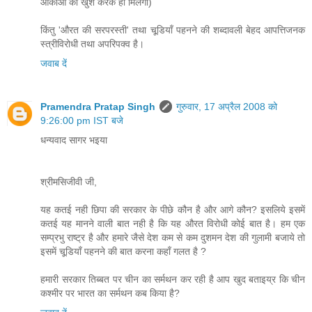
आकाओं को खुश करके ही मिलेगा)
किंतु 'औरत की सरपरस्‍ती' तथा चूडि़यॉं पहनने की शब्‍दावली बेहद आपत्तिजनक
स्‍त्रीविरोधी तथा अपरिपक्‍व है।
जवाब दें
Pramendra Pratap Singh
गुरुवार, 17 अप्रैल 2008 को
9:26:00 pm IST बजे
धन्‍यवाद सागर भइया
श्रीमसिजीवी जी,
यह कतई नही छिपा की सरकार के पीछे कौन है और आगे कौन? इसलिये इसमें
कतई यह मानने वाली बात नही है कि यह औरत विरोधी कोई बात है। हम एक
सम्‍प्रभु राष्‍ट्र है और हमारे जैसे देश कम से कम दुशमन देश की गुलामी बजाये तो
इसमें चूडि़यॉं पहनने की बात करना कहॉं गलत है ?
हमारी सरकार तिब्‍बत पर चीन का सर्मथन कर रही है आप खुद बताइय्र कि चीन
कश्‍मीर पर भारत का सर्मथन कब किया है?