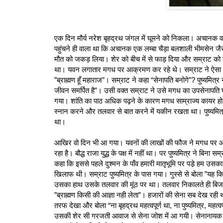
एक दिन मौर्य नरेश बृहद्रथ जंगल में घूमने को निकला। अचानक
पहुंचने ही वाला था कि अचानक एक लम्बा चैड़ा बलशाली भीमसेन ज
मौत को जकड़ लिया। शेर को बीच में से फाड़ दिया और सम्राट को क
था। यवन लगातार मगध पर आक्रमण कर रहे थे। सम्राट ने ऐसा बहा
”ब्राह्मण हूँ महाराज”। सम्राट ने कहा “सेनापति बनोगे”? पुष्यमित
जीवन समर्पित है”। उसी वक्त सम्राट ने उसे मगध का उपसेनापति घ
गया। शांति का पाठ अधिक पढ़ने के कारण मगध साम्राज्य कायर हो च
स्नान करने और तलवार से बात करने में यकीन रखता था। पुष्यमित्र 
था।
आखिर वो दिन भी आ गया। यवनों की लाखों की फौज ने मगध पर आ
रहा है। बौद्ध राजा युद्ध के पक्ष में नहीं था। पर पुष्यमित्र ने ब
कहा कि इससे पहले दुश्मन के पाँव हमारी मातृभूमि पर पडे़ हम उसका श
खिलाफ थी। सम्राट पुष्यमित्र के पास गया। गुस्से से बोला ”यह क
उसका हाथ उसके तलवार की मूंठ पर था। तलवार निकालते ही बिज
”ब्राह्मण किसी की आज्ञा नही लेता”। हजारों की सेना सब देख रही 
तरफ देखा और बोला “ना बृहद्रथ महत्वपूर्ण था, ना पुष्यमित्र, महत्वपूर
उसकी शेर सी गरजती आवाज से सेना जोश में आ गयी। सेनानायक आगे ब