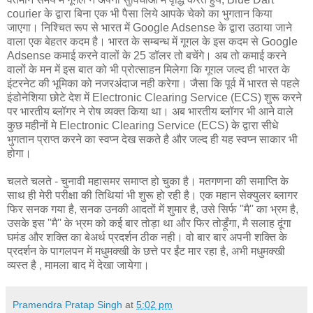
courier के द्वारा बिना एक भी पैसा लिये आपके चेको का भुगतान किया
जाएगा। निश्चित रूप से भारत में Google Adsense के द्वारा उठाया जाने
वाला एक बेहतर कदम है। भारत के सम्बन्ध में गूगल के इस कदम से Google
Adsense कमाई करने वालों के 25 डॉलर तो बचेंगे। अब तो कमाई करने
वालों के मन में इस बात को भी प्रोत्साहन मिलेगा कि गूगल जल्द ही भारत के
इंटरनेट की भूमिका को नजरअंदाज नही करेगा। जैसा कि पूर्व में भारत से पहले
इंडोनेशिया छोटे देश में Electronic Clearing Service (ECS) शुरू करने
पर भारतीय ब्लॉगर ने रोष व्यक्त किया था। अब भारतीय ब्लॉगर भी आने वाले
कुछ महीनों मे Electronic Clearing Service (ECS) के द्वारा सीधे
भुगतान प्राप्त करने का स्वप्न देख सकते है और जल्द ही यह स्वप्न साकार भी
होगा।
चलते चलते - चुनावी महासमर समाप्त हो चुका है। मतगणना की समाप्ति के
साथ ही मेरी परीक्षा की तिथियां भी शुरू हो रही है। एक महान सेक्‍युलर ब्‍लागर
फिर सनक गया है, सनक उनकी आदतों में शुमार है, उसे सिर्फ ''मै'' का भ्रम है,
उसके इस ''मै'' के भ्रम को कई बार तोड़ा था और फिर तोड़ूँगा, मै सलाह दूंगा
घमंड और शक्ति का बेअर्थ प्रदर्शन ठीक नही। वो बार बार अपनी शक्ति के
प्रदर्शन के पागलपन में मधुमक्खी के छत्ते पर ईंट मार रहा है, अभी मधुमक्खी
व्‍यस्‍त है , मामला बाद में देखा जायेगा।
Pramendra Pratap Singh
at
5:02 pm