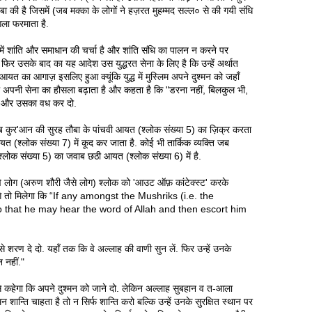
ा की है जिसमें (जब मक्का के लोगों ने हज़रत मुहम्मद सल्ल० से की गयी संधि
ला फरमाता है.
ें शांति और समाधान की चर्चा है और शांति संधि का पालन न करने पर
र फिर उसके बाद का यह आदेश उस युद्धरत सेना के लिए है कि उन्हें अर्थात
आयत का आगाज़ इसलिए हुआ क्यूंकि युद्ध में मुस्लिम अपने दुश्मन को जहाँ
ल अपनी सेना का हौसला बढ़ाता है और कहता है कि "डरना नहीं, बिलकुल भी,
 मरो और उसका वध कर दो.
ुर'आन की सुरह तौबा के पांचवी आयत (श्लोक संख्या 5) का ज़िक्र करता
यत (श्लोक संख्या 7) में कूद कर जाता है. कोई भी तार्किक व्यक्ति जब
लोक संख्या 5) का जवाब छठी आयत (श्लोक संख्या 6) में है.
े लोग (अरुण शौरी जैसे लोग) श्लोक को 'आउट ऑफ़ कांटेक्स्ट' करके
ढेंगे तो मिलेगा कि “If any amongst the Mushriks (i.e. the
o that he may hear the word of Allah and then escort him
उसे शरण दे दो. यहाँ तक कि वे अल्लाह की वाणी सुन लें. फिर उन्हें उनके
न नहीं."
े कहेगा कि अपने दुश्मन को जाने दो. लेकिन अल्लाह सुबहान व त-आला
शान्ति चाहता है तो न सिर्फ शान्ति करो बल्कि उन्हें उनके सुरक्षित स्थान पर