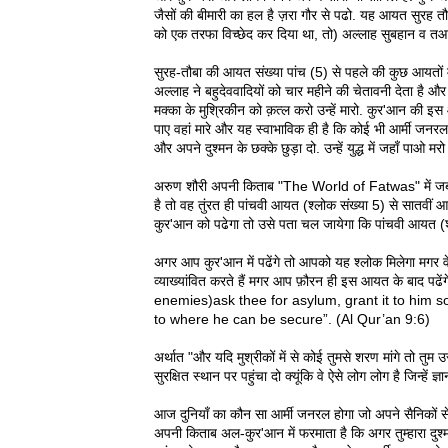
जैसों की बीमारी का हल है ज़रा गौर से पढो. यह आयत सुरह तौब
को एक तरफा विच्छेद कर दिया था, तो) अल्लाह सुबहान व तआ
सुरह-तौबा की आयत संख्या पांच (5) से पहले की कुछ आयतों म
अल्लाह ने बहुदेववादियों को चार महीने की चेतावनी देता है औ
मक्का के मुश्रिकीन को क़त्ल करो उन्हें मारो. कुर'आन की इस 
पाए वहां मारे और यह स्वाभाविक ही है कि कोई भी आर्मी जनर
और अपने दुश्मन के छक्के छुड़ा दो. उन्हें युद्ध में जहाँ पाओ
अरुण शौरी अपनी किताब "The World of Fatwas" में जब क
है तो वह तुंरत ही पांचवी आयत (श्लोक संख्या 5) से सातवीं आ
कुर'आन को पढेगा तो उसे पता चल जायेगा कि पांचवी आयत (श्
अगर आप कुर'आन में पढेंगे तो आपको यह श्लोक मिलेगा मगर व
व्याख्यांवित करते हैं मगर आप फ़ौरन ही इस आयत के बाद प
enemies)ask thee for asylum, grant it to him s
to where he can be secure”. (Al Qur’an 9:6)
अर्थात "और यदि मुश्रीकों में से कोई तुमसे शरण मांगे तो तुम 
सुरक्षित स्थान पर पहुंचा दो क्यूंकि वे ऐसे लोग लोग है जिन्हें ज्ञा
आज दुनियाँ का कौन सा आर्मी जनरल होगा जो अपने सैनिकों स
अपनी किताब अल-कुर'आन में फरमाता है कि अगर तुम्हारा दुश्मन 