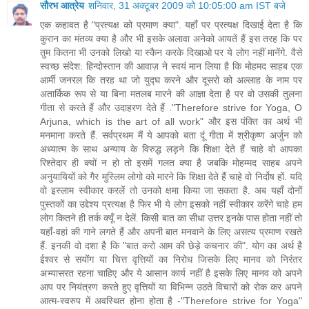
सौरभ आत्रेय
शनिवार, 31 अक्टूबर 2009 को 10:05:00 am IST बजे
एक कहावत है "प्रत्यक्ष को प्रमाण क्या". यहाँ पर प्रत्यक्ष दिखाई देता है कि
कुरान का मंतव्य क्या है और भी इसके अलावा अनेको आयतें हैं इस तरह कि पर
तुम कितना भी उनको लिखो या स्कैन करके दिखाओ पर ये लोग नहीं मानेंगे. वैसे
स्वच्छ संदेश: हिन्दोस्तान की आवाज़ ने स्वयं मान लिया है कि मोहमद साहब एक
आर्मी जनरल कि तरह था जो युद्घ करने और दूसरो को अल्लाह के नाम पर
अतार्किक रूप से या बिना मतलब मारने की आज्ञा देता है पर वो उसकी तुलना
गीता से करते हैं और उदाहरण देते हैं ."Therefore strive for Yoga, O
Arjuna, which is the art of all work" और इस पंक्ति का अर्थ भी
मनमाना करते हैं. सर्वप्रथम मैं ये आपको बता दूं गीता में श्रीकृष्ण अर्जुन को
अध्यात्म के साथ अन्याय के विरुद्ध लड़ने कि शिक्षा देते हैं चाहे वो आपका
रिश्तेदार ही क्यों न हो तो इसमें गलत क्या है जबकि मोहम्मद साहब अपने
अनुयायियों को गैर मुस्लिम लोगो को मारने कि शिक्षा देते हैं चाहे वो निर्दोष हों. यदि
वो इस्लाम स्वीकार करलें तो उनको क्षमा किया जा सकता है. अब यहाँ दोनों
पुस्तकों का उद्देश्य प्रत्यक्ष है फिर भी ये लोग इसको नहीं स्वीकार करेंगे चाहे हम
लोग कितने ही तर्क क्यूँ न देलें. किसी बात का सीधा उत्तर इनके पास होता नहीं तो
यहाँ-वहां की गाने लगते हैं और अपनी बात मनवाने के लिए असत्य प्रमाण रखते
हैं. इनकी वो दशा है कि "बात करो आम की छेड़े कचनार की". योग का अर्थ है
ईश्वर से सयोंग या चित्त वृत्तियों का निरोध जिसके लिए मानव को निरंतर
अभ्यासरत रहना चाहिए और ये आसान कार्य नहीं है इसके लिए मानव को अपने
आप पर नियंत्रण करते हुए वृत्तियों या विभिन्न उठते विचारों को रोक कर अपने
आत्म-स्वरुप में अवस्थित होना होता है -"Therefore strive for Yoga"