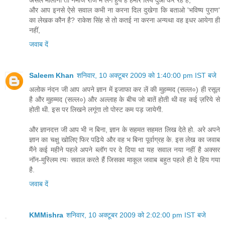
असल मौलाना तो नमाज रोजे में लगे हुये हैं हमारे लिये दुआ कर रहे हैं,
और आप इनसे ऐसे सवाल कभी ना करना दिल दुखेगा कि बताओ 'भविष्‍य पुराण'
का लेखक कौन है? राकेश सिंह से तो कतई ना करना अन्‍यथा वह इधर आयेगा ही
नहीं,
जवाब दें
Saleem Khan
शनिवार, 10 अक्टूबर 2009 को 1:40:00 pm IST बजे
अलोक नंदन जी आप अपने ज्ञान में इजाफा कर लें की मुहम्मद (सल्ल०) ही रसूल
है और मुहम्मद (सल्ल०) और अल्लाह के बीच जो बातें होती थी वह कई ज़रिये से
होती थी. इस पर लिखने लगूंगा तो पोस्ट कम पड़ जायेगी.
और ज्ञानदत्त जी आप भी न बिना, ज्ञान के सहमत सहमत लिख देते हो. अरे अपने
ज्ञान का चक्षु खोलिए फिर पढिये और वह भ बिना पूर्वाग्रह के. इस लेख का जवाब
मैंने कई महीने पहले अपने ब्लॉग पर दे दिया था यह सवाल नया नहीं है अक्सर
नॉन-मुस्लिम त्यः सवाल करते हैं जिसका माकूल जवाब बहुत पहले ही दे हिय गया
है.
जवाब दें
KMMishra
शनिवार, 10 अक्टूबर 2009 को 2:02:00 pm IST बजे