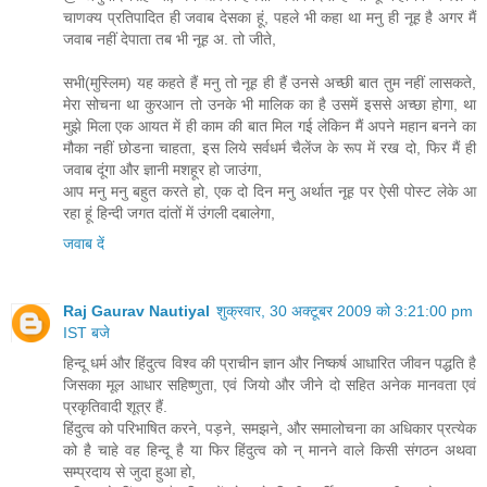
चाणक्‍य प्रतिपादित ही जवाब देसका हूं, पहले भी कहा था मनु ही नूह है अगर मैं
जवाब नहीं देपाता तब भी नूह अ. तो जीते,
सभी(मुस्‍लिम) यह कहते हैं मनु तो नूह ही हैं उनसे अच्‍छी बात तुम नहीं लासकते,
मेरा सोचना था कुरआन तो उनके भी मालिक का है उसमें इससे अच्‍छा होगा, था
मुझे मिला एक आयत में ही काम की बात मिल गई लेकिन मैं अपने महान बनने का
मौका नहीं छोडना चाहता, इस लिये सर्वधर्म चैलेंज के रूप में रख दो, फिर मैं ही
जवाब दूंगा और ज्ञानी मशहूर हो जाउंगा,
आप मनु मनु बहुत करते हो, एक दो दिन मनु अर्थात नूह पर ऐसी पोस्‍ट लेके आ
रहा हूं हिन्‍दी जगत दांतों में उंगली दबालेगा,
जवाब दें
Raj Gaurav Nautiyal
शुक्रवार, 30 अक्टूबर 2009 को 3:21:00 pm
IST बजे
हिन्दू धर्म और हिंदुत्व विश्व की प्राचीन ज्ञान और निष्कर्ष आधारित जीवन पद्धति है
जिसका मूल आधार सहिष्णुता, एवं जियो और जीने दो सहित अनेक मानवता एवं
प्रकृतिवादी शूत्र हैं.
हिंदुत्व को परिभाषित करने, पड़ने, समझने, और समालोचना का अधिकार प्रत्येक
को है चाहे वह हिन्दू है या फिर हिंदुत्व को न् मानने वाले किसी संगठन अथवा
सम्प्रदाय से जुदा हुआ हो,