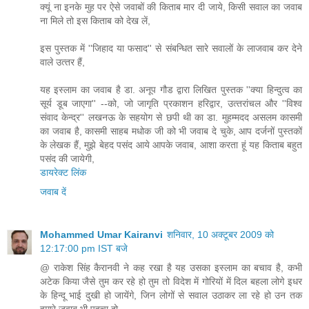
क्‍यूं ना इनके मुह पर ऐसे जवाबों की किताब मार दी जाये, किसी सवाल का जवाब
ना मिले तो इस किताब को देख लें,
इस पुस्‍तक में ''जिहाद या फसाद'' से संबन्धित सारे सवालों के लाजवाब कर देने
वाले उत्‍तर हैं,
यह इस्‍लाम का जवाब है डा. अनूप गौड द्वारा लिखित पुस्‍तक ''क्‍या हिन्‍दुत्‍व का
सूर्य डूब जाएगा'' --को, जो जागृति प्रकाशन हरिद्वार, उत्‍तरांचल और ''विश्‍व
संवाद केन्‍द्र'' लखनऊ के सहयोग से छपी थी का डा. मुहम्‍मदद असलम कासमी
का जवाब है, कासमी साहब मधोक जी को भी जवाब दे चुके, आप दर्जनों पुस्‍तकों
के लेखक हैं, मुझे बेहद पसंद आये आपके जवाब, आशा करता हूं यह किताब बहुत
पसंद की जायेगी,
डायरेक्‍ट लिंक
जवाब दें
Mohammed Umar Kairanvi
शनिवार, 10 अक्टूबर 2009 को
12:17:00 pm IST बजे
@ राकेश सिंह कैरानवी ने कह रखा है यह उसका इस्‍लाम का बचाव है, कभी
अटेक किया जैसे तुम कर रहे हो तुम तो विदेश में गोरियों में दिल बहला लोगे इधर
के हिन्‍दू भाई दुखी हो जायेंगे, जिन लोगों से सवाल उठाकर ला रहे हो उन तक