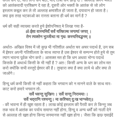
कत्ल कर दो, घात लगा कर बैठो, यदि तौबा कर छोड़ दो। अल्लाह अपने भक्तों
को आतंकवादी प्रशिक्षण दे रहा है, दूसरी ओर भक्तों के आतंक से जो लोग
इस्लाम कबूल कर ले तो अल्लाह क्षमाशील हो जाता है, दयावान हो जाता है।
क्या इस तरह भटकाओ का रास्ता बताना ही धर्म का मार्ग है ?
धर्म की सही व्याख्या करते हुये ईशोपनिषत् मे लिखा गया है-
ॐ ईशा वास्यमिदँ सर्वं यत्किञ्च जगत्यां जगत् ।
तेन त्यक्तेन भुञ्जीथा मा गृधः कस्यस्विद्धनम् ॥
अर्थात- अखिल विश्व में जो कुछ भी गतिशील अर्थात चर अचर पदार्थ है, उन सब
में ईश्वर अपनी गतिशीलता के साथ व्याप्त है उस ईश्वर से सम्‍पन्‍न होते हुये से तुम
त्याग भावना पूर्वक भोग करो। आसक्त मत हो कि धन अथवा भोग्‍य पदार्थ
किसके है अथार्थ किसी के भी नहीं है ? अतः: किसी अन्य के धन का लोभ मत
करो क्योंकि सभी वस्‍तुऐ ईश्वर की है। तुम्हारा क्या है क्या लाये थे और क्या ले
जाओगे।
हिन्दू धर्म कभी किसी से नहीं कहता कि भगवान को न मानने वाले के साथ मार-
काट करो हमारे भगवान तो-
सर्वे भवन्तु सुखिनः। सर्वे सन्तु निरामयाः।
सर्वे भद्राणि पश्यन्तु। मा कश्चित् दुःख भाग्भवेत्॥
- की भावना में ही खुश रहता है। लाख कोई इस्लाम की पैरवी कर ले किन्तु जब
तक भाव में आतंक का पर्याय समाप्त नहीं होगा, हिन्दू व अन्य धर्मों को गाली देने
से अल्लाह तो खुश होगा किन्तु जनमानस नहीं खुश होगा। जैसा कि कुछ नुमाईदें