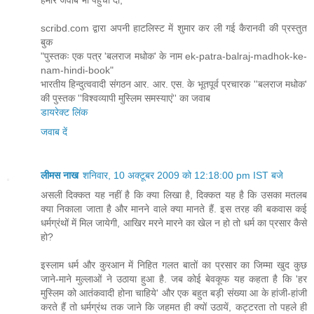
हमारे जवाब भी पहुचा दो,
scribd.com द्वारा अपनी हाटलिस्‍ट में शुमार कर ली गई कैरानवी की प्रस्‍तुत
बुक
"पुस्‍तकः एक पत्र 'बलराज मधोक' के नाम ek-patra-balraj-madhok-ke-
nam-hindi-book"
भारतीय हिन्‍दुत्‍ववादी संगठन आर. आर. एस. के भूतपूर्व प्रचारक ''बलराज मधोक'
की पुस्‍तक ''विश्‍वव्‍यापी मुस्लिम समस्‍याएं'' का जवाब
डायरेक्‍ट लिंक
जवाब दें
लीमस नाख
शनिवार, 10 अक्टूबर 2009 को 12:18:00 pm IST बजे
असली दिक्कत यह नहीं है कि क्या लिखा है, दिक्कत यह है कि उसका मतलब
क्या निकाला जाता है और मानने वाले क्या मानते हैं. इस तरह की बकवास कई
धर्मग्रंथों में मिल जायेगी, आखिर मरने मारने का खेल न हो तो धर्म का प्रसार कैसे
हो?
इस्लाम धर्म और कुरआन में निहित गलत बातों का प्रसार का जिम्मा खुद कुछ
जाने-माने मुल्लाओं ने उठाया हुआ है. जब कोई बेवकूफ यह कहता है कि 'हर
मुस्लिम को आतंकवादी होना चाहिये' और एक बहुत बड़ी संख्या आ के हांजी-हांजी
करते हैं तो धर्मग्रंथ तक जाने कि जहमत ही क्यों उठायें, कट्टरता तो पहले ही