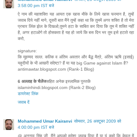
3:58:00 pm IST बजे
ऐ नाम की महाशक्ति यह आयत एक खास मौके के लिये खास फरमान है, तुम्‍हें
जवाब दिये नहीं माने, दूसरी बात मैंने तुम्‍हें कहा था कि तुममें अगर शक्ति है तो मेरा
प्रचार लिंक झेल के दिखओ,तुमने हटा के साबित कर दिया कि तुम में शक्ति नहीं
है, अगर हटाओगे तो होसकता है यह हो जाये कि बस दिन भर तुम इसे हटाते रहा
करो,
signature:
कि मुहम्मद सल्ल. कल्कि व अंतिम अवतार और बैद्ध मैत्रे, अंतिम ऋषि (इसाई)
यहूदीयों के भी आखरी संदेष्‍टा? हैं या यह big Game against Islam है?
antimawtar.blogspot.com (Rank-1 Blog)
6 अल्‍लाह के चैलेंज
सहित अनेक इस्‍लामिक पुस्‍तकें
islaminhindi.blogspot.com (Rank-2 Blog)
डायरेक्‍ट लिंक
जवाब दें
Mohammed Umar Kairanvi
सोमवार, 26 अक्टूबर 2009 को
4:00:00 pm IST बजे
@ अनुनाद सिंह जी, मैंने आपको हमेशा जवाब दिया है या यूं कहो कि केवल में