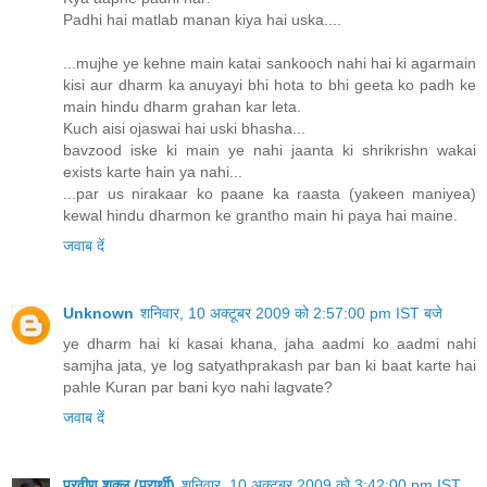
Padhi hai matlab manan kiya hai uska....
...mujhe ye kehne main katai sankooch nahi hai ki agarmain
kisi aur dharm ka anuyayi bhi hota to bhi geeta ko padh ke
main hindu dharm grahan kar leta.
Kuch aisi ojaswai hai uski bhasha...
bavzood iske ki main ye nahi jaanta ki shrikrishn wakai
exists karte hain ya nahi...
...par us nirakaar ko paane ka raasta (yakeen maniyea)
kewal hindu dharmon ke grantho main hi paya hai maine.
जवाब दें
Unknown
शनिवार, 10 अक्टूबर 2009 को 2:57:00 pm IST बजे
ye dharm hai ki kasai khana, jaha aadmi ko aadmi nahi
samjha jata, ye log satyathprakash par ban ki baat karte hai
pahle Kuran par bani kyo nahi lagvate?
जवाब दें
प्रवीण शुक्ल (प्रार्थी)
शनिवार, 10 अक्टूबर 2009 को 3:42:00 pm IST