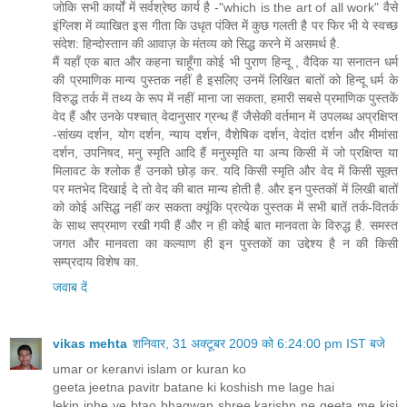
जोकि सभी कार्यों में सर्वश्रेष्ठ कार्य है -"which is the art of all work" वैसे
इंग्लिश में व्याखित इस गीता कि उधृत पंक्ति में कुछ गलती है पर फिर भी ये स्वच्छ
संदेश: हिन्दोस्तान की आवाज़ के मंतव्य को सिद्ध करने में असमर्थ है.
मैं यहाँ एक बात और कहना चाहूँगा कोई भी पुराण हिन्दू , वैदिक या सनातन धर्म
की प्रमाणिक मान्य पुस्तक नहीं है इसलिए उनमें लिखित बातों को हिन्दू धर्म के
विरुद्ध तर्क में तथ्य के रूप में नहीं माना जा सकता, हमारी सबसे प्रमाणिक पुस्तकें
वेद हैं और उनके पश्चात् वेदानुसार ग्रन्थ हैं जैसेकी वर्तमान में उपलब्ध अप्रक्षिप्त
-सांख्य दर्शन, योग दर्शन, न्याय दर्शन, वैशेषिक दर्शन, वेदांत दर्शन और मीमांसा
दर्शन, उपनिषद, मनु स्मृति आदि हैं मनुस्मृति या अन्य किसी में जो प्रक्षिप्त या
मिलावट के श्लोक हैं उनको छोड़ कर. यदि किसी स्मृति और वेद में किसी सूक्त
पर मतभेद दिखाई दे तो वेद की बात मान्य होती है. और इन पुस्तकों में लिखी बातों
को कोई असिद्ध नहीं कर सकता क्यूंकि प्रत्येक पुस्तक में सभी बातें तर्क-वितर्क
के साथ सप्रमाण रखी गयी हैं और न ही कोई बात मानवता के विरुद्ध है. समस्त
जगत और मानवता का कल्याण ही इन पुस्तकों का उद्देश्य है न की किसी
सम्प्रदाय विशेष का.
जवाब दें
vikas mehta
शनिवार, 31 अक्टूबर 2009 को 6:24:00 pm IST बजे
umar or keranvi islam or kuran ko
geeta jeetna pavitr batane ki koshish me lage hai
lekin inhe ye btao bhagwan shree karishn ne geeta me kisi