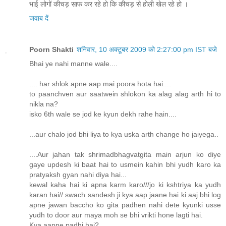
भाई लोगों कीचड़ साफ कर रहे हो कि कीचड़ से होली खेल रहे हो ।
जवाब दें
Poorn Shakti
शनिवार, 10 अक्टूबर 2009 को 2:27:00 pm IST बजे
Bhai ye nahi manne wale....
.... har shlok apne aap mai poora hota hai....
to paanchven aur saatwein shlokon ka alag alag arth hi to
nikla na?
isko 6th wale se jod ke kyun dekh rahe hain....
...aur chalo jod bhi liya to kya uska arth change ho jaiyega..
....Aur jahan tak shrimadbhagvatgita main arjun ko diye
gaye updesh ki baat hai to usmein kahin bhi yudh karo ka
pratyaksh gyan nahi diya hai...
kewal kaha hai ki apna karm karo///jo ki kshtriya ka yudh
karan hai// swach sandesh ji kya aap jaane hai ki aaj bhi log
apne jawan baccho ko gita padhen nahi dete kyunki usse
yudh to door aur maya moh se bhi vrikti hone lagti hai.
Kya aapne padhi hai?