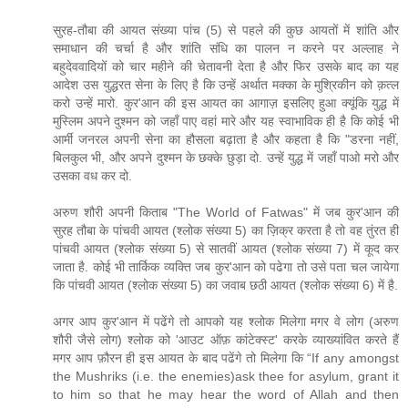
सुरह-तौबा की आयत संख्या पांच (5) से पहले की कुछ आयतों में शांति और
समाधान की चर्चा है और शांति संधि का पालन न करने पर अल्लाह ने
बहुदेववादियों को चार महीने की चेतावनी देता है और फिर उसके बाद का यह
आदेश उस युद्धरत सेना के लिए है कि उन्हें अर्थात मक्का के मुश्रिकीन को क़त्ल
करो उन्हें मारो. कुर'आन की इस आयत का आगाज़ इसलिए हुआ क्यूंकि युद्ध में
मुस्लिम अपने दुश्मन को जहाँ पाए वहां मारे और यह स्वाभाविक ही है कि कोई भी
आर्मी जनरल अपनी सेना का हौसला बढ़ाता है और कहता है कि "डरना नहीं,
बिलकुल भी, और अपने दुश्मन के छक्के छुड़ा दो. उन्हें युद्ध में जहाँ पाओ मरो और
उसका वध कर दो.
अरुण शौरी अपनी किताब "The World of Fatwas" में जब कुर'आन की
सुरह तौबा के पांचवी आयत (श्लोक संख्या 5) का ज़िक्र करता है तो वह तुंरत ही
पांचवी आयत (श्लोक संख्या 5) से सातवीं आयत (श्लोक संख्या 7) में कूद कर
जाता है. कोई भी तार्किक व्यक्ति जब कुर'आन को पढेगा तो उसे पता चल जायेगा
कि पांचवी आयत (श्लोक संख्या 5) का जवाब छठी आयत (श्लोक संख्या 6) में है.
अगर आप कुर'आन में पढेंगे तो आपको यह श्लोक मिलेगा मगर वे लोग (अरुण
शौरी जैसे लोग) श्लोक को 'आउट ऑफ़ कांटेक्स्ट' करके व्याख्यांवित करते हैं
मगर आप फ़ौरन ही इस आयत के बाद पढेंगे तो मिलेगा कि “If any amongst
the Mushriks (i.e. the enemies)ask thee for asylum, grant it
to him so that he may hear the word of Allah and then