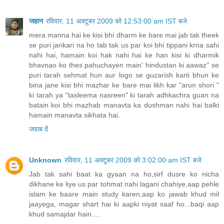
जहान
रविवार, 11 अक्टूबर 2009 को 12:53:00 am IST बजे
mera manna hai ke kisi bhi dharm ke bare mai jab tak theek
se puri jankari na ho tab tak us par koi bhi tippani krna sahi
nahi hai, hamain koi hak nahi hai ke han kisi ki dharmik
bhavnao ko thes pahuchayen main' hindustan ki aawaz" se
puri tarah sehmat hun aur logo se guzarish karti bhun ke
bina jane kisi bhi mazhar ke bare mai likh kar "arun shori "
ki tarah ya "tasleema nasreen" ki tarah adhkachra guan na
batain koi bhi mazhab manavta ka dushman nahi hai balki
hamain manavta sikhata hai.
जवाब दें
Unknown
रविवार, 11 अक्टूबर 2009 को 3:02:00 am IST बजे
Jab tak sahi baat ka gyaan na ho,sirf dusre ko nicha
dikhane ke liye us par tohmat nahi lagani chahiye,aap pehle
islam ke baare main study karen,aap ko jawab khud mil
jaayega, magar shart hai ki aapki niyat saaf ho...baqi aap
khud samajdar hain.....