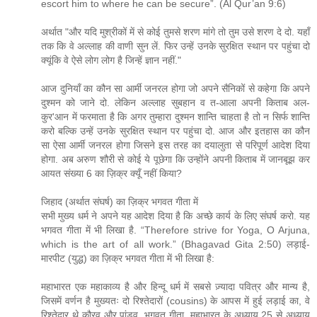
escort him to where he can be secure”. (Al Qur’an 9:6)
अर्थात "और यदि मुश्रीकों में से कोई तुमसे शरण मांगे तो तुम उसे शरण दे दो. यहाँ
तक कि वे अल्लाह की वाणी सुन लें. फिर उन्हें उनके सुरक्षित स्थान पर पहुंचा दो
क्यूंकि वे ऐसे लोग लोग है जिन्हें ज्ञान नहीं."
आज दुनियाँ का कौन सा आर्मी जनरल होगा जो अपने सैनिकों से कहेगा कि अपने
दुश्मन को जाने दो. लेकिन अल्लाह सुबहान व त-आला अपनी किताब अल-
कुर'आन में फरमाता है कि अगर तुम्हारा दुश्मन शान्ति चाहता है तो न सिर्फ शान्ति
करो बल्कि उन्हें उनके सुरक्षित स्थान पर पहुंचा दो. आज और इतहास का कौन
सा ऐसा आर्मी जनरल होगा जिसने इस तरह का दयालुता से परिपूर्ण आदेश दिया
होगा. अब अरुण शौरी से कोई ये पूछेगा कि उन्होंने अपनी किताब में जानबूझ कर
आयत संख्या 6 का ज़िक्र क्यूँ नहीं किया?
जिहाद (अर्थात संघर्ष) का ज़िक्र भगवत गीता में
सभी मुख्य धर्म ने अपने यह आदेश दिया है कि अच्छे कार्य के लिए संघर्ष करो. यह
भगवत गीता में भी लिखा है. “Therefore strive for Yoga, O Arjuna,
which is the art of all work.” (Bhagavad Gita 2:50) लड़ाई-
मारपीट (युद्ध) का ज़िक्र भगवत गीता में भी लिखा है:
महाभारत एक महाकाव्य है और हिन्दू धर्म में सबसे ज़्यादा पवित्र और मान्य है,
जिसमें वर्णन है मुख्यतः दो रिश्तेदारों (cousins) के आपस में हुई लड़ाई का, वे
रिश्तेदार थे कौरव और पांडव. भगवत गीता, महाभारत के अध्याय 25 से अध्याय