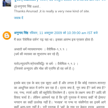
@अनुनाद सिंह said..
Thanks Anunad ,it is really a very new kind of site.
जवाब दें
अनुनाद सिंह
रविवार, 11 अक्टूबर 2009 को 10:39:00 am IST बजे
मैं कल 'वैशेषिक दर्शन' पढ़ रहा था। इसका आरम्भ इस प्रकार होता है-
अथातो धर्मं व्याख्यास्यामः । वैशेषिक-१,१.१ ।
(धर्म की व्याख्या का शुभारम्भ कर रहे हैं)
यतोऽभ्युदयनिःश्रेयससिद्धिः स धर्मः । वैशेषिक-१,१.२ ।
(जिससे अभ्युदय और मोक्ष की प्राप्ति हो वह धर्म है।)
इसके बाद एक के बाद एक सूत्र आते हैं और लगता है कि कोई रसायन-शास्त्र
का आधुनिक काल में वर्णन कर रहा है। द्रव्य क्या है, गुण क्या हैं? कर्म क्या है?
रस, गन्ध, स्पर्श आदि की बहुविधि विश्लेषण है। द्रव्य के लक्षण क्या हैं? आदि की
विशद चर्चा है। लेकिन आश्चर्य यह है कि पूरी पुस्तक में शायद कहीं भी ईश्वर/
भगवान का कहीं उल्लेख नहीं है। 'मजहब' या पन्थ या संकीर्णता का इसमें आगे
कहीं अता-पता नहीं है। पूरी पुस्तक में 'धर्म' के नाम पर केवल द्रव्य, अद्रव्य,