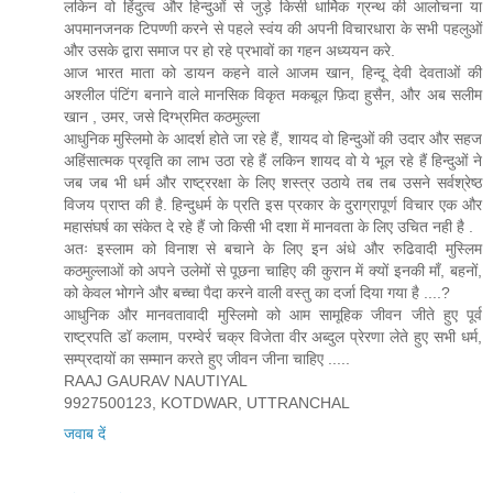
लकिन वो हिंदुत्व और हिन्दुओं से जुड़े किसी धार्मिक ग्रन्थ की आलोचना या
अपमानजनक टिपण्णी करने से पहले स्वंय की अपनी विचारधारा के सभी पहलुओं
और उसके द्वारा समाज पर हो रहे प्रभावों का गहन अध्ययन करे.
आज भारत माता को डायन कहने वाले आजम खान, हिन्दू देवी देवताओं की
अश्लील पंटिंग बनाने वाले मानसिक विकृत मकबूल फ़िदा हुसैन, और अब सलीम
खान , उमर, जसे दिग्भ्रमित कठमुल्ला
आधुनिक मुस्लिमो के आदर्श होते जा रहे हैं, शायद वो हिन्दुओं की उदार और सहज
अहिंसात्मक प्रवृति का लाभ उठा रहे हैं लकिन शायद वो ये भूल रहे हैं हिन्दुओं ने
जब जब भी धर्म और राष्ट्ररक्षा के लिए शस्त्र उठाये तब तब उसने सर्वश्रेष्ठ
विजय प्राप्त की है. हिन्दुधर्म के प्रति इस प्रकार के दुराग्रापूर्ण विचार एक और
महासंघर्ष का संकेत दे रहे हैं जो किसी भी दशा में मानवता के लिए उचित नही है .
अतः इस्लाम को विनाश से बचाने के लिए इन अंधे और रुढिवादी मुस्लिम
कठमुल्लाओं को अपने उलेमों से पूछना चाहिए की कुरान में क्यों इनकी माँ, बहनों,
को केवल भोगने और बच्चा पैदा करने वाली वस्तु का दर्जा दिया गया है ....?
आधुनिक और मानवतावादी मुस्लिमो को आम सामूहिक जीवन जीते हुए पूर्व
राष्ट्रपति डॉ कलाम, परम्वेर्र चक्र विजेता वीर अब्दुल प्रेरणा लेते हुए सभी धर्म,
सम्प्रदायों का सम्मान करते हुए जीवन जीना चाहिए .....
RAAJ GAURAV NAUTIYAL
9927500123, KOTDWAR, UTTRANCHAL
जवाब दें