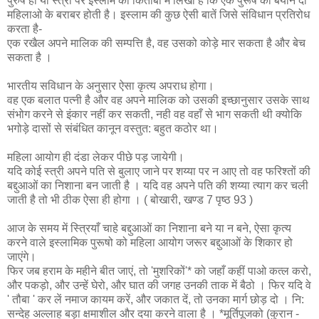
पुरुष हो या स्त्री पर इस्लाम की किताबो में लिखा है कि एक पुरूष की बयान दो
महिलाओ के बराबर होती है। इस्लाम की कुछ ऐसी बातें जिसे संविधान प्रतिरोध
करता है-
एक रखैल अपने मालिक की सम्पत्ति है, वह उसको कोड़े मार सकता है और बेच
सकता है ।
भारतीय सविधान के अनुसार ऐसा कृत्‍य अपराध होगा।
वह एक बलात पत्नी है और वह अपने मालिक को उसकी इच्छानुसार उसके साथ
संभोग करने से इंकार नहीं कर सकती, नही वह वहाँ से भाग सकती थी क्योकि
भगोड़े दासों से संबंधित कानून वस्तुत: बहुत कठोर था।
महिला आयोग ही दंडा लेकर पीछे पड़ जायेगी।
यदि कोई स्त्री अपने पति से बुलाए जाने पर शय्या पर न आए तो वह फरिश्तों की
बद्दुआओं का निशाना बन जाती है । यदि वह अपने पति की शय्या त्याग कर चली
जाती है तो भी ठीक ऐसा ही होगा । ( बोखारी, खण्ड 7 पृष्ठ 93 )
आज के समय में स्त्रियाँ चाहे बद्दुआओं का निशाना बने या न बने, ऐसा कृत्‍य
करने वाले इस्लामिक पुरूषो को महिला आयोग जरूर बद्दुआओं के शिकार हो
जाएंगे।
फिर जब हराम के महीने बीत जाएं, तो 'मुशरिकों'* को जहाँ कहीं पाओ कत्ल करो,
और पकड़ो, और उन्हें घेरो, और घात की जगह उनकी ताक में बैठो । फिर यदि वे
' तौबा ' कर लें नमाज कायम करें, और जकात दें, तो उनका मार्ग छोड़ दो । नि:
सन्देह अल्लाह बड़ा क्षमाशील और दया करने वाला है । *मूर्तिपूजको (कुरान -