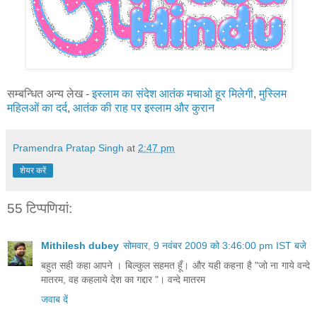
सम्‍‍बन्धित अन्‍य लेख -
इस्‍लाम का संदेश आतंक मचाओ हूर मिलेगी
,
मुस्लिम
महिलओं का दर्द
,
आतंक की राह पर इस्‍लाम और कुरान
Pramendra Pratap Singh
at
2:47 pm
शेयर करें
55 टिप्‍पणियां:
Mithilesh dubey
सोमवार, 9 नवंबर 2009 को 3:46:00 pm IST बजे
बहुत सही कहा आपने । बिल्कुल सहमत हूँ। और यही कहना है "जो ना गाये वन्दे
मातरम, वह कहलाये देश का गद्दार "। वन्दे मातरम
जवाब दें