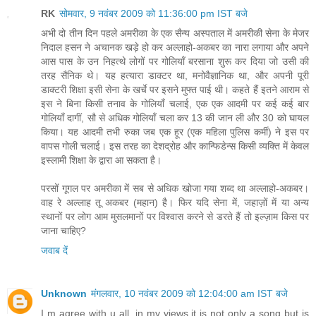
RK
सोमवार, 9 नवंबर 2009 को 11:36:00 pm IST बजे
अभी दो तीन दिन पहले अमरीका के एक सैन्य अस्पताल में अमरीकी सेना के मेजर
निदाल हसन ने अचानक खड़े हो कर अल्लाहो-अकबर का नारा लगाया और अपने
आस पास के उन निहत्थे लोगों पर गोलियाँ बरसाना शुरू कर दिया जो उसी की
तरह सैनिक थे। यह हत्यारा डाक्टर था, मनोवैज्ञानिक था, और अपनी पूरी
डाक्टरी शिक्षा इसी सेना के खर्चे पर इसने मुफ्त पाई थी। कहते हैं इतने आराम से
इस ने बिना किसी तनाव के गोलियाँ चलाई, एक एक आदमी पर कई कई बार
गोलियाँ दागीं, सौ से अधिक गोलियाँ चला कर 13 की जान ली और 30 को घायल
किया। यह आदमी तभी रुका जब एक हूर (एक महिला पुलिस कर्मी) ने इस पर
वापस गोली चलाई। इस तरह का देशद्रोह और कान्फिडेन्स किसी व्यक्ति में केवल
इस्लामी शिक्षा के द्वारा आ सकता है।
परसों गूगल पर अमरीका में सब से अधिक खोजा गया शब्द था अल्लाहो-अकबर।
वाह रे अल्लाह तू अकबर (महान) है। फिर यदि सेना में, जहाज़ों में या अन्य
स्थानों पर लोग आम मुसलमानों पर विश्वास करने से डरते हैं तो इल्ज़ाम किस पर
जाना चाहिए?
जवाब दें
Unknown
मंगलवार, 10 नवंबर 2009 को 12:04:00 am IST बजे
I m agree with u all, in my views it is not only a song but is