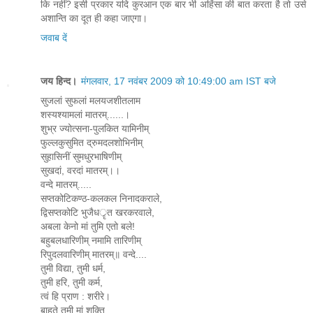
कि नहीं? इसी प्रकार यदि कुरआन एक बार भी अहिंसा की बात करता है तो उसे
अशान्ति का दूत ही कहा जाएगा।
जवाब दें
जय हिन्द।
मंगलवार, 17 नवंबर 2009 को 10:49:00 am IST बजे
सुजलां सुफलां मलयजशीतलाम
शस्यश्यामलां मातरम्......।
शुभ्र ज्योत्सना-पुलकित यामिनीम्
फुल्लकुसुमित द्रुमदलशोभिनीम्
सुहासिनीं सुमधुरभाषिणीम्
सुखदां, वरदां मातरम्।।
वन्दे मातरम्.....
सप्तकोटिकण्ठ-कलकल निनादकराले,
द्विसप्तकोटि भुजैधर्ृत खरकरवाले,
अबला केनो मां तुमि एतो बले!
बहुबलधारिणीम् नमामि तारिणीम्
रिपुदलवारिणीम् मातरम्॥ वन्दे....
तुमी विद्या, तुमी धर्म,
तुमी हरि, तुमी कर्म,
त्वं हि प्राण : शरीरे।
बाहुते तुमी मां शक्ति,