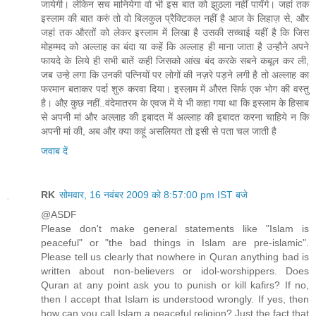
जायेगी। लेकिन सच मानियेगा वो भी इस बात को झुठला नहीं पायेंगे। जहां तक
इस्लाम की बात करुं तो वो बिलकुल प्रैक्टिकल नहीं है आज के लिहाज़ से, और
जहां तक औरतों को लेकर इस्लाम में लिखा है उसकी सच्चाई यहीं है कि जिस
मोहम्मद को अल्लाह का बंदा या कहें कि अल्लाह ही माना जाता है उन्हौने अपने
फायदे के लिये ही सभी बातें कही जिसको आंख बंद करके सबने कबूल कर ली,
जब उन्हे लगा कि उनकी पत्नियों पर लोगों की नज़रे पड़ने लगी है तो अल्लाह का
फरमान बताकर पर्दा शुरु करवा दिया। इस्लाम में औरत सिर्फ एक भोग की वस्तु
है। औऱ कुछ नहीं..वंदेमातरम के एवज में ये भी कहा गया था कि इस्लाम के हिसाब
से अपनी मां और अल्लाह की इबादत में अल्लाह की इबादत करना चाहिये न कि
अपनी मां की, अब और क्या कहूं असलियत तो इसी से पता चल जाती है
जवाब दें
RK
सोमवार, 16 नवंबर 2009 को 8:57:00 pm IST बजे
@ASDF
Please don't make general statements like "Islam is
peaceful" or "the bad things in Islam are pre-islamic".
Please tell us clearly that nowhere in Quran anything bad is
written about non-believers or idol-worshippers. Does
Quran at any point ask you to punish or kill kafirs? If no,
then I accept that Islam is understood wrongly. If yes, then
how can you call Islam a peaceful religion? Just the fact that