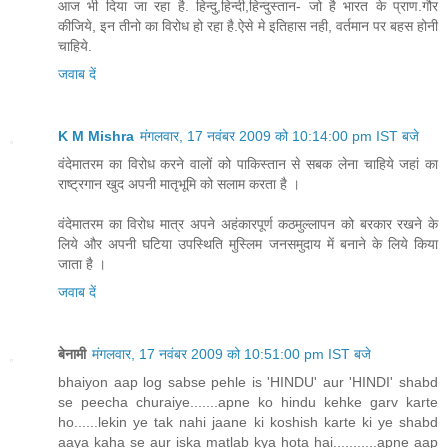
आज भी दिया जा रहा है. हिन्दु,हिन्दी,हिन्दुस्तान- जो है भारत के प्राण.गौर
कीजिये, इन तीनो का विरोध हो रहा है.ऐसे मे इतिहास नही, वर्तमान पर बहस होनी
चाहिये.
जवाब दें
K M Mishra
मंगलवार, 17 नवंबर 2009 को 10:14:00 pm IST बजे
वंदेमातरम का विरोध करने वालों को पाकिस्तान से सबक लेना चाहिये जहां का
राष्ट्रगान खुद अपनी मातृभूमि को सलाम करता है ।
वंदेमातरम का विरोध मात्र अपने अहंकारपूर्ण कठमुल्लापन को बरकार रखने के
लिये और अपनी घटिया उपस्थिति मुस्लिम जनसमुदाय में बनाने के लिये किया
जाता है ।
जवाब दें
बेनामी
मंगलवार, 17 नवंबर 2009 को 10:51:00 pm IST बजे
bhaiyon aap log sabse pehle is 'HINDU' aur 'HINDI' shabd
se peecha churaiye.......apne ko hindu kehke garv karte
ho......lekin ye tak nahi jaane ki koshish karte ki ye shabd
aaya kaha se aur iska matlab kya hota hai...........apne aap