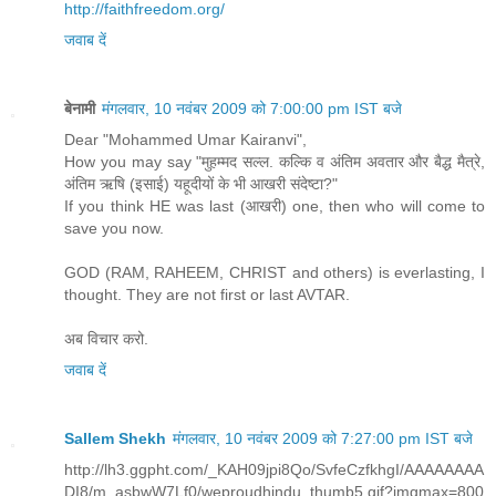
http://faithfreedom.org/
जवाब दें
बेनामी
मंगलवार, 10 नवंबर 2009 को 7:00:00 pm IST बजे
Dear "Mohammed Umar Kairanvi",
How you may say "मुहम्मद सल्ल. कल्कि व अंतिम अवतार और बैद्ध मैत्रे,
अंतिम ऋषि (इसाई) यहूदीयों के भी आखरी संदेष्‍टा?"
If you think HE was last (आखरी) one, then who will come to
save you now.
GOD (RAM, RAHEEM, CHRIST and others) is everlasting, I
thought. They are not first or last AVTAR.
अब विचार करो.
जवाब दें
Sallem Shekh
मंगलवार, 10 नवंबर 2009 को 7:27:00 pm IST बजे
http://lh3.ggpht.com/_KAH09jpi8Qo/SvfeCzfkhgI/AAAAAAAA
DI8/m_asbwW7Lf0/weproudhindu_thumb5.gif?imgmax=800