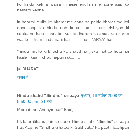
ko hindu kehna waisa hi jaise english me apne aap ko
bastard kehna........
in harami mullo ke bharat me aane se pehle bharat me koi
apne aap ko hindu nah kehta tha.......hum rishiyon ki
santaane hain....sanatan vaidic dharam ka anusaran karne
waale.....hum hindu nahi hai...........hum "ARYA" hain
"hindu" mullo ki bhasha ka shabd hai jiska matlab hota hai
kaala , kaafir chor, napunsak........
jai BHARAT .....
जवाब दें
Hindu shabd "Sindhu" se aaya
बुधवार, 18 नवंबर 2009 को
5:50:00 pm IST बजे
Mere dear "Anonymous" Bhai,
Ek baar itihaas phir se pado, Hindu shabd "Sindhu" se aaya
hai. Aap ne "Sindhu Ghatee ki Sabhyata" ka paath bachpan