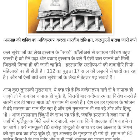
अल्लाह की शक्ति का अतिक्रमण करता भारतीय संविधान, कठमुल्लों फतवा जारी करो
कल सुरेश जी का लेख इस्लाम के "सच्चे" फ़ॉलोअर्स से आपका परिचय बहुत
जरूरी है को मैने पढ़ा और वकाई इस्‍लाम के बारे में ऐसी बात जानने को मिली
जिसकी जिन्दा ही की जानी चाहिये। इस्‍लामकि खलीफाओ की दादागीरि सिर्फ
महिलाओ पर ही होती है। 112 का बुड्डा 17 साल की लड़की से शादी कर रहा
है। और भी ऐसी बातें आप सुरेश जी के लेख में बेहतर पढ़ सकते है।
आज कुछ तुगलकी मुसलमान, ये कह रहे है कि वन्देमातरम गाने से वे नापाक हो
जाएंगे तो वे कब का नापाक हो चुके है, जितनी बार वन्देमातरम का विरोध करते है
उतनी बार ही भारत माता को प्रणाम भी करते है। देश का हर प्रकार के भोजन
मे वंदे मातरम का गान गूँज रहा है और इसे मुसलमान भी खा रहे और और हिन्दू
भी। आज मुसलमान हिंदुओं के साथ रह रहे है, जबकि इस्लाम मे कहा गया है
जहाँ भी मूर्तिपूजक मिले उन्हें मार डालो, जब तक कि वे अल्‍लाह की पनाह मे न
आ जाये। अरे नामकूलो 80 करोड़ हिन्दुओ के साथ रह कर अल्‍लाह के नियम
को तुम कब का तोड़ चुके हो, तुम अल्लाह के गुनहगार हो गये हो, तुम न तो 80
करोड़ हिन्दुओ के मार सके और न ही उन्हें अल्लाह का गुलाम बना सके।