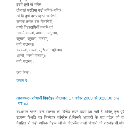
हृदये तुमी मां भक्ति,
तोमारई प्रतिमा गड़ी मन्दिरे-मन्दिरे।
त्वं हि दुर्गा दशप्रहरण धारिणीं,
कमला कमल-दल-विहारिणीं,
वाणी विद्यादायिनीं नमामि त्वं
नमामि कमलां, अमलां, अतुलाम,
सुजलां, सुफलां, मातरम्
वन्दे मातरम्॥
श्यामलां, सरलां, सुस्मितां, भूषिताम्
धरणी, भरणी मातरम्॥
वन्दे मातरम्..
जय हिन्द।
जवाब दें
आनन्दमठ (संन्यासी विद्रोह)
मंगलवार, 17 नवंबर 2009 को 8:20:00 pm
IST बजे
दरअसल गलती वन्दे मातरम का विरोध करने वालो का नही है अपितु इस पूरे
उत्पन्न स्थिति का जिम्मेवार कांग्रेस है,जिसने आजादी के बाद पटेल जी के
देशहित से कही अधिक नेहरू जी के वोट-बैंक वाली विचारो को तरजीह दी.और