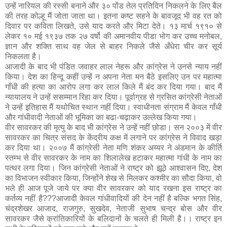
उन्हें नारियल की रस्सी बनाने और ३० पोंड तेल प्रतिदिन निकलने के लिए बैल
की तरह कोल्हू मैं जोता जाता था। इतना कष्ट सहने के बावजूद भी वह रत को
दिवार पर कविता लिखते, उसे याद करते और मिटा देते। १३ मार्च १९१० से
लेकर १० मई १९३७ तक २७ वर्षो की अमानवीय पीडा भोग कर उच्च मनोबल,
ज्ञान और शक्ति साथ वह जेल से बाहर निकले जैसे अँधेरा चीर कर सूर्य
निकलता है।
आजादी के बाद भी पंडित जवाहर लाल नेहरू और कांग्रेस ने उनसे न्याय नहीं
किया। देश का हिन्दू कहीं उन्हें न अपना नेता मन बैठे इसलिए उन पर महात्मा
गाँधी की हत्या का आरोप लगा कर लाल किले मैं बंद कर दिया गया। बाद मैं
न्यायालय ने उन्हें ससम्मान रिहा कर दिया। पूर्वाग्रह से ग्रसित कांग्रेसी नेताओं
ने उन्हें इतिहास मैं यथोचित स्थान नहीं दिया। स्वाधीनता संग्राम मैं केवल गाँधी
और गांधीवादी नेताओं की भूमिका का बढा-चढ़ाकर उल्लेख किया गया।
वीर सावरकर की मृत्यु के बाद भी कांग्रेस ने उन्हें नहीं छोडा। सन २००३ में वीर
सावरकर का चित्र संसद के केंद्रीय कक्ष में लगाने पर कांग्रेस ने विवाद खड़ा
कर दिया था। २००७ मैं कांग्रेसी नेता मणि शंकर अय्यर ने अंडमान के कीर्ति
स्तम्भ से वीर सावरकर के नाम का शिलालेख हटाकर महात्मा गांधी के नाम का
पत्थर लगा दिया। जिन कांग्रेसी नेताओं ने राष्ट्र को झूठे आश्वासन दिए, देश
का विभाजन स्वीकार किया, जिन्होंने शेख से मिलकर कश्मीर का सौदा किया, वो
भले ही आज पूजे जाये पर क्या वीर सावरकर को याद रखना इस राष्ट्र का
कर्तव्य नहीं है???आजादी केवल गांधीवादियों की देन नहीं है बल्कि भगत सिंह,
चंद्रशेखर आजाद, राजगुरु, सुखदेव, नेताजी सुभाष चन्द्र बोस और वीर
सावरकर जैसे क्रांतिकारियों के बलिदानों के चलते ही मिली है।। राष्ट्र इन