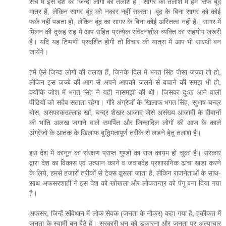
सच में इस देश को जिन्दा लोगों की तलाश है। सागर की तलाश में हम सिर्फ बूंद
मात्र हैं, लेकिन सागर बूंद को नकार नहीं सकता। बूंद के बिना सागर को कोई
फर्क नहीं पडता हो, लेकिन बूंद का सागर के बिना कोई अस्तित्व नहीं है। सागर में
मिलन की दुरूह राह में आप सहित प्रत्येक संवेदनशील व्यक्ति का सहयोग जरूरी
है। यदि यह टिप्पणी प्रदर्शित होगी तो विचार की यात्रा में आप भी सारथी बन
जायेंगे।
हमें ऐसे जिन्दा लोगों की तलाश हैं, जिनके दिल में भगत सिंह जैसा जज्बा तो हो,
लेकिन इस जज्बे की आग से अपने आपको जलने से बचाने की समझ भी हो,
क्योंकि जोश में भगत सिंह ने यही नासमझी की थी। जिसका दुःख आने वाली
पीढियों को सदैव सताता रहेगा। गौरे अंग्रेजों के खिलाफ भगत सिंह, सुभाष चन्द्र
बोस, असफाकउल्लाह खाँ, चन्द्र शेखर आजाद जैसे असंख्य आजादी के दीवानों
की भांति अलख जगाने वाले समर्पित और जिन्दादिल लोगों की आज के काले
अंग्रेजों के आतंक के खिलाफ बुद्धिमतापूर्ण तरीके से लडने हेतु तलाश है।
इस देश में कानून का संरक्षण प्राप्त गुण्डों का राज कायम हो चुका है। सरकार
द्वारा देश का विकास एवं उत्थान करने व जवाबदेह प्रशासनिक ढांचा खडा करने
के लिये, हमसे हजारों तरीकों से टेक्स वूसला जाता है, लेकिन राजनेताओं के साथ-
साथ अफसरशाही ने इस देश को खोखला और लोकतन्त्र को पंगु बना दिया गया
है।
अफसर, जिन्हें संविधान में लोक सेवक (जनता के नौकर) कहा गया है, हकीकत में
जनता के स्वामी बन बैठे हैं। सरकारी धन को डकारना और जनता पर अत्याचार