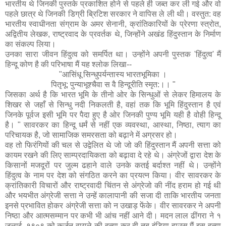
भारतीय थे जिनकी पुस्तके प्रकाशित होने से पहले ही जब्त कर ली गई और वो
पहले छात्र थे जिनकी डिग्री ब्रिटिश सरकार ने वापिस ले ली थी। वस्तुत: वह
भारतीय स्वाधीनता संग्राम के अमर सेनानी, क्रांतिकारियों के प्रेरणा स्त्रोत,
अद्वितीय लेखक, राष्ट्रवाद के प्रवर्तक थे, जिन्होंने अखंड हिंदुस्तान के निर्माण
का संकल्प लिया।
उनका सारा जीवन हिंदुत्व को समर्पित था। उन्होंने अपनी पुस्तक 'हिंदुत्व' मैं
हिन्दू कोण है की परिभाषा मैं यह श्लोक लिखा--
"आसिंधू सिन्धुपर्यन्तास्य भारतभूमिका ।
पितृभू: पुन्याभूश्चैवा स वै हिन्दूरीति स्मृत:।। "
जिसका अर्थ है कि भारत भूमि के तीनो ओर के सिन्धुओं से लेकर हिमालय के
शिखर से जहाँ से सिन्धु नदी निकलती है, वहां तक कि भूमि हिंदुस्तान है एवं
जिनके पूर्वज इसी भूमि पर पैदा हुए है ओर जिनकी पुण्य भूमि यही है वोही हिन्दू
है। " सावरकर का हिन्दू धर्मं से नहीं एक व्यवस्था, आस्था, निष्ठा, त्याग का
परिचायक है, जो सामाजिक समरसता को बढ़ाने में अग्रसर हो।
वह तो फिरंगियों की चल से उद्वेलित थे जो जो की हिंदुस्तान मैं अपनी सत्ता को
कायम रखने की लिए साम्प्रदायिकता को बढ़ावा दे रहे थे। अंग्रेजों द्वारा देश के
किसानों मजदूरों पर जुल्म ढहाने वाले उनके कतई बर्दाश्त नहीं थे। उन्होंने
हिंदुत्व के नाम पर देश को संगठित करने का प्रयत्न किया। वीर सावरकर के
क्रांतिकारी विचारों और राष्ट्रवादी चिंतन से अंग्रेजो की नींद हराम हो गई थी
और भयभीत अंग्रेजी सत्ता ने उन्हें कालापानी की सजा दी ताकि भारतीय जनता
इनसे प्रभावित होकर अंग्रेजी सत्ता को न उखाड़ फेंके। वीर सावरकर ने अपनी
निष्ठा और आत्मसम्मान पर कभी भी आंच नहीं आने दी। मदन लाल ढींगरा ने १
जुलाई ,१९०९ को कर्जन वायले की हत्या कर दी तब इंडिया हाउस मैं इस हत्या