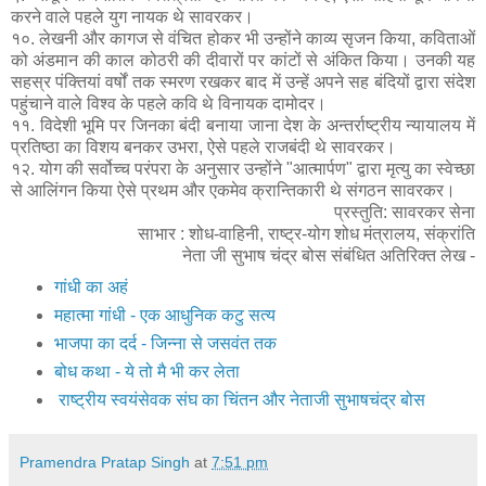
करने वाले पहले युग नायक थे सावरकर।
१०. लेखनी और कागज से वंचित होकर भी उन्होंने काव्य सृजन किया, कविताओं
को अंडमान की काल कोठरी की दीवारों पर कांटों से अंकित किया। उनकी यह
सहस्र पंक्तियां वर्षों तक स्मरण रखकर बाद में उन्हें अपने सह बंदियों द्वारा संदेश
पहुंचाने वाले विश्व के पहले कवि थे विनायक दामोदर।
११. विदेशी भूमि पर जिनका बंदी बनाया जाना देश के अन्तर्राष्ट्रीय न्यायालय में
प्रतिष्ठा का विशय बनकर उभरा, ऐसे पहले राजबंदी थे सावरकर।
१२. योग की सर्वोच्च परंपरा के अनुसार उन्होंने "आत्मार्पण" द्वारा मृत्यु का स्वेच्छा
से आलिंगन किया ऐसे प्रथम और एकमेव क्रान्तिकारी थे संगठन सावरकर।
प्रस्तुति: सावरकर सेना
साभार : शोध-वाहिनी, राष्ट्र-योग शोध मंत्रालय, संक्रांति
नेता जी सुभाष चंद्र बोस संबंधित अतिरिक्त लेख -
गांधी का अहं
महात्‍मा गांधी - एक आधुनिक कटु सत्‍य
भाजपा का दर्द - जिन्‍ना से जसवंत तक
बोध कथा - ये तो मै भी कर लेता
राष्ट्रीय स्वयंसेवक संघ का चिंतन और नेताजी सुभाषचंद्र बोस
Pramendra Pratap Singh
at
7:51 pm