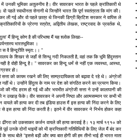
म में उनकी भूमिका अतुलनीय है। वीर सावरकर भारत के पहले क्रांतिकारी थे
वो पहले स्वाधीनता सेनानी थे जिन्होंने भारत कि पूर्ण स्वतंत्रता कि मांग की।
त कर ली गई और वो पहले छात्र थे जिनकी डिग्री ब्रिटिश सरकार ने वापिस ले
ंतिकारियों के प्रेरणा स्त्रोत, अद्वितीय लेखक, राष्ट्रवाद के प्रवर्तक थे,
त्व' मैं हिन्दू कोण है की परिभाषा मैं यह श्लोक लिखा--
पर्यन्तास्य भारतभूमिका ।
ैवा स वै हिन्दूरीति स्मृत:।। "
ालय के शिखर से जहाँ से सिन्धु नदी निकलती है, वहां तक कि भूमि हिंदुस्तान
यही है वोही हिन्दू है। " सावरकर का हिन्दू धर्मं से नहीं एक व्यवस्था, आस्था,
 अग्रसर हो।
नी सत्ता को कायम रखने की लिए साम्प्रदायिकता को बढ़ावा दे रहे थे। अंग्रेजों
्त नहीं थे। उन्होंने हिंदुत्व के नाम पर देश को संगठित करने का प्रयत्न किया।
रेजो की नींद हराम हो गई थी और भयभीत अंग्रेजी सत्ता ने उन्हें कालापानी की
को न उखाड़ फेंके। वीर सावरकर ने अपनी निष्ठा और आत्मसम्मान पर कभी भी
ायले की हत्या कर दी तब इंडिया हाउस मैं इस हत्या की निंदा करने के लिए
े इस हत्या की निंदा करती है। इतने में वीर सावरकर ने निर्भय होकर कहा
ल ढींगरा को उकसाकर कर्जन वायले की हत्या करवाई है। १३ मार्च १९१० को
पूर्व उनके दोनों भाइयों को भी क्रन्तिकारी गतिविधियों के लिए जेल मैं बंद कर
 के साथ बोले "इससे बड़ी और क्या बात होगी की हम तीनो भाई ही भारत माता