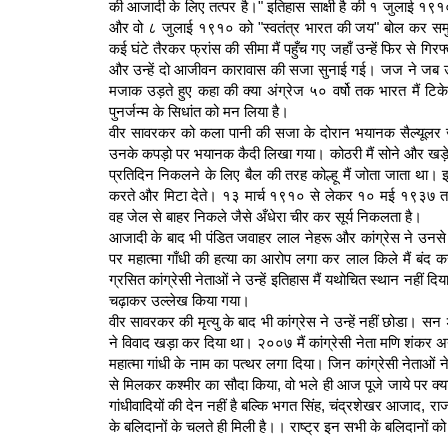
की आजादी के लिए तत्पर है।" इतिहास साक्षी है की १ जुलाई १९१० 
और वो ८ जुलाई १९१० को "स्वतंत्र भारत की जय" बोल कर समुद्र
कई घंटे तैरकर फ्रांस की सीमा मैं पहुँच गए जहाँ उन्हें फिर से गि
और उन्हें दो आजीवन कारावास की सजा सुनाई गई। जज ने जब उन
मजाक उड़ते हुए कहा की क्या अंग्रेज ५० वर्षो तक भारत मैं टिके रह
पुनर्जन्म के सिधांत को मन लिया है।
वीर सावरकर को कला पानी की सजा के दोरान भयानक सैल्यूलर जे
उनके कपड़ो पर भयानक कैदी लिखा गया। कोठरी मैं सोने और खड़े हो
प्रतिदिन निकलने के लिए बैल की तरह कोल्हू मैं जोता जाता था।
करते और मिटा देते। १३ मार्च १९१० से लेकर १० मई १९३७ तक
वह जेल से बाहर निकले जैसे अँधेरा चीर कर सूर्य निकलता है।
आजादी के बाद भी पंडित जवाहर लाल नेहरू और कांग्रेस ने उनसे न्
पर महात्मा गाँधी की हत्या का आरोप लगा कर लाल किले मैं बंद कर द
ग्रसित कांग्रेसी नेताओं ने उन्हें इतिहास मैं यथोचित स्थान नहीं द
चढ़ाकर उल्लेख किया गया।
वीर सावरकर की मृत्यु के बाद भी कांग्रेस ने उन्हें नहीं छोडा। सन
ने विवाद खड़ा कर दिया था। २००७ मैं कांग्रेसी नेता मणि शंकर अ
महात्मा गांधी के नाम का पत्थर लगा दिया। जिन कांग्रेसी नेताओं न
से मिलकर कश्मीर का सौदा किया, वो भले ही आज पूजे जाये पर क्
गांधीवादियों की देन नहीं है बल्कि भगत सिंह, चंद्रशेखर आजाद, रा
के बलिदानों के चलते ही मिली है।। राष्ट्र इन सभी के बलिदानों को 