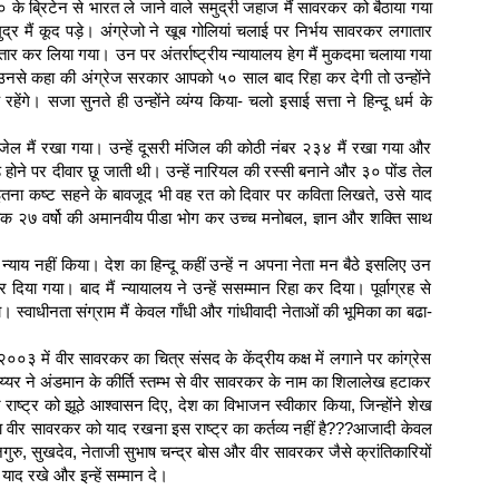
के ब्रिटेन से भारत ले जाने वाले समुद्री जहाज मैं सावरकर को बैठाया गया
 मैं कूद पड़े। अंग्रेजो ने खूब गोलियां चलाई पर निर्भय सावरकर लगातार
रफ्तार कर लिया गया। उन पर अंतर्राष्ट्रीय न्यायालय हेग मैं मुकदमा चलाया गया
से कहा की अंग्रेज सरकार आपको ५० साल बाद रिहा कर देगी तो उन्होंने
ेंगे। सजा सुनते ही उन्होंने व्यंग्य किया- चलो इसाई सत्ता ने हिन्दू धर्म के
ल मैं रखा गया। उन्हें दूसरी मंजिल की कोठी नंबर २३४ मैं रखा गया और
ने पर दीवार छू जाती थी। उन्हें नारियल की रस्सी बनाने और ३० पोंड तेल
 इतना कष्ट सहने के बावजूद भी वह रत को दिवार पर कविता लिखते, उसे याद
 २७ वर्षो की अमानवीय पीडा भोग कर उच्च मनोबल, ज्ञान और शक्ति साथ
याय नहीं किया। देश का हिन्दू कहीं उन्हें न अपना नेता मन बैठे इसलिए उन
िया गया। बाद मैं न्यायालय ने उन्हें ससम्मान रिहा कर दिया। पूर्वाग्रह से
िया। स्वाधीनता संग्राम मैं केवल गाँधी और गांधीवादी नेताओं की भूमिका का बढा-
 २००३ में वीर सावरकर का चित्र संसद के केंद्रीय कक्ष में लगाने पर कांग्रेस
य्यर ने अंडमान के कीर्ति स्तम्भ से वीर सावरकर के नाम का शिलालेख हटाकर
े राष्ट्र को झूठे आश्वासन दिए, देश का विभाजन स्वीकार किया, जिन्होंने शेख
या वीर सावरकर को याद रखना इस राष्ट्र का कर्तव्य नहीं है???आजादी केवल
जगुरु, सुखदेव, नेताजी सुभाष चन्द्र बोस और वीर सावरकर जैसे क्रांतिकारियों
याद रखे और इन्हें सम्मान दे।