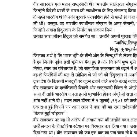
वीर सावरकर एक महान राष्ट्रवादी थे। भारतीय स्वतंत्रता संग्रा
जिन्होंने विदेशी धरती से भारत की स्वाधीनता के लिए शंखनाद किया। 
वो पहले भारतीय थे जिनकी पुस्तके प्रकाशित होने से पहले ही जब्
ली थी। वस्तुत: वह भारतीय स्वाधीनता संग्राम के अमर सेनानी, क्रा
जिन्होंने अखंड हिंदुस्तान के निर्माण का संकल्प लिया।
उनका सारा जीवन हिंदुत्व को समर्पित था। उन्होंने अपनी पुस्तक 'हिंदु
"आसिंधू सिन्धु
पितृभू: पुन्याभूश्च
जिसका अर्थ है कि भारत भूमि के तीनो ओर के सिन्धुओं से लेकर हिम
है एवं जिनके पूर्वज इसी भूमि पर पैदा हुए है ओर जिनकी पुण्य भूमि 
निष्ठा, त्याग का परिचायक है, जो सामाजिक समरसता को बढ़ाने में
वह तो फिरंगियों की चल से उद्वेलित थे जो जो की हिंदुस्तान मैं अप
द्वारा देश के किसानों मजदूरों पर जुल्म ढहाने वाले उनके कतई बर्दाश
वीर सावरकर के क्रांतिकारी विचारों और राष्ट्रवादी चिंतन से अंग्
सजा दी ताकि भारतीय जनता इनसे प्रभावित होकर अंग्रेजी सत्ता 
आंच नहीं आने दी। मदन लाल ढींगरा ने १ जुलाई ,१९०९ को कर्जन व
एक सभा हुई जिसमें सर आगा खान ने कहा की यह सभा सर्वसम्मति स
"केवल मुझे छोड़कर"।
वीर सावरकर पर यह भी आरोप भी लगाया गया की उन्होंने मदन ला
उन्हें लन्दन के विक्टोरिया स्टेशन पर गिरफ्तार कर लिया गया। उससे 
दिया गया था। वीर सावरकर को जब इस बात का पता चला तो वे गर्व