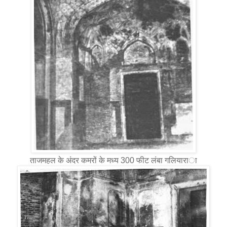
ताजमहल के अंदर कमरों के मध्य 300 फीट लंबा गलियारा