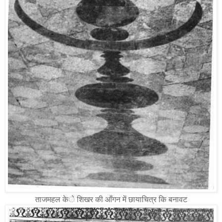
ताजमहल के शिखर की आँगन में छायाचित्र कि बनावट