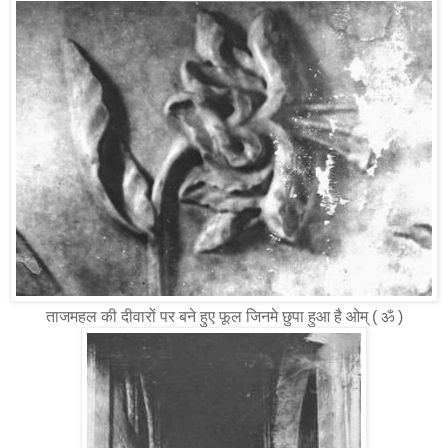
ताजमहल की दीवारों पर बने हुए फूल जिनमे छुपा हुआ है ओम् ( ॐ )