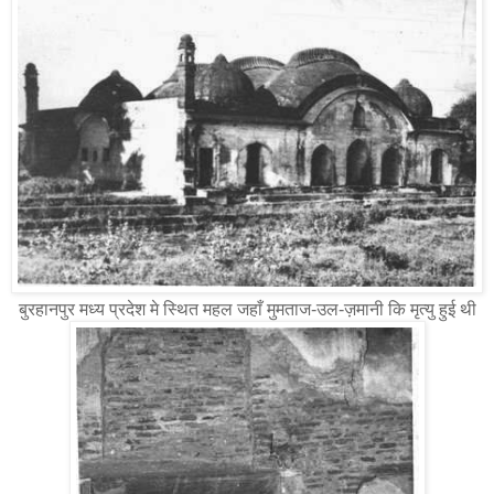
बुरहानपुर मध्य प्रदेश मे स्थित महल जहाँ मुमताज-उल-ज़मानी कि मृत्यु हुई थी