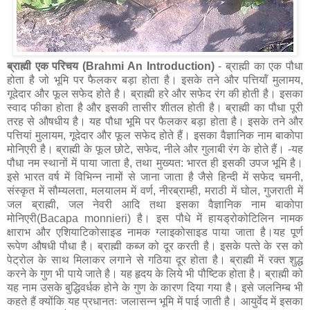
ब्राह्मी एक परिचय (Brahmi An Introduction)
- ब्राह्मी का एक पौधा
होता है जो भूमि पर फैलकर बड़ा होता है। इसके तने और पत्तियॉं मुलामय,
गूदेदार और फूल सफेद होते है। ब्राह्मी हरे और सफेद रंग की होती है। इसका
स्वाद फीका होता है और इसकी तासीर शीतल होती है। ब्राह्मी का पौधा पूरी
तरह से औषधीय है। यह पौधा भूमि पर फैलकर बड़ा होता है। इसके तने और
पत्तियां मुलायम, गूदेदार और फूल सफेद होते हैं। इसका वैज्ञानिक नाम बाकोपा
मोनिएरी है। ब्राह्मी के फूल छोटे, सफेद, नीले और गुलाबी रंग के होते हैं। -यह
पौधा नम स्‍थानों में पाया जाता है, तथा मुख्‍यत: भारत ही इसकी उपज भूमि है।
इसे भारत वर्ष में विभिन्‍न नामों से जाना जाता है जैसे हिन्‍दी में सफेद चमनी,
संस्‍कृत में सौम्‍यलता, मलयालम में वर्ण, नीरब्राम्‍ही, मराठी में घोल, गुजराती में
जल ब्राह्मी, जल नेवरी आद‍ि तथा इसका वैज्ञानिक नाम बाकोपा
मोनिएरी(Bacapa monnieri) है। इस पौधे में हायड्रोकोटिलिन नामक
क्षाराभ और एशियाटिकोसाइड नामक ग्लाइकोसाइड पाया जाता है।यह पूर्ण
रूपेण औषधी पौधा है। ब्राह्मी कब्‍ज को दूर करती है। इसके पत्‍ते के रस को
पेट्रोल के साथ मिलाकर लगाने से गठिया दूर होता है। ब्राह्मी में रक्‍त शुद्ध
करने के गुण भी पाये जाते है। यह हृदय के लिये भी पौष्टिक होता है। ब्राह्मी को
यह नाम उसके बुद्धिवर्धक होने के गुण के कारण दिया गया है। इसे जलनिम्ब भी
कहते हैं क्योंकि यह प्रधानतः जलासन्न भूमि में पाई जाती है। आयुर्वेद में इसका