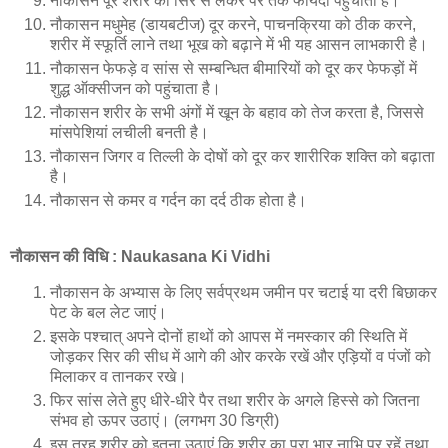
नौकासन पूरे शरीर को सिर से लेकर पैर तक फायदा पहुंचाता है।
नौकासन मधुमेह (डायबटीज) दूर करने, पाचनक्रिया को ठीक करने,
शरीर में स्फूर्ति लाने तथा भूख को बढ़ाने में भी यह आसन लाभकारी है।
नौकासन फेफड़े व सांस से सम्बन्धित बीमारियों को दूर कर फेफड़ों में
शुद्ध ऑक्सीजन को पहुंचाता है।
नौकासन शरीर के सभी अंगों में खून के बहाव को तेज करता है, जिससे
मांसपेशियां लचीली बनती है।
नौकासन जिगर व तिल्ली के दोषों को दूर कर शारीरिक शक्ति को बढ़ाता
है।
नौकासन से कमर व गर्दन का दर्द ठीक होता है।
नौकासन की विधि : Naukasana Ki Vidhi
नौकासन के अभ्यास के लिए सर्वप्रथम जमीन पर चटाई या दरी बिछाकर
पेट के बल लेट जाएं।
इसके पश्चात् अपने दोनों हाथों को आपस में नमस्कार की स्थिति में
जोड़कर सिर की सीध में आगे की ओर करके रखें और एड़ियों व पंजों को
मिलाकर व तानकर रखे।
फिर सांस लेते हुए धीरे-धीरे पैर तथा शरीर के अगले हिस्से को जितना
संभव हो ऊपर उठाएं। (लगभग 30 डिग्री)
इस तरह शरीर को इतना उठाएं कि शरीर का पूरा भार नाभि पर रहें तथा