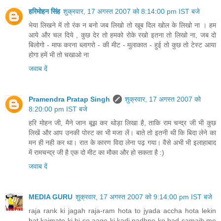
हरिमोहन सिंह
शुक्रवार, 17 अगस्त 2007 को 8:14:00 pm IST बजे
भेया लिखने में तो रंक न बनो जब लिखो तो खूब दिल खोल के लिखो ना । हम
आये और चल दिये , कुछ देर तो हमको रोके रखो इतना तो लिखो ना, जब दो
बिलोगो - माफ करना ब्‍लागरो - की मीट - मुलाकात - हुई तो कुछ तो टेस्‍ट आया
होगा हमें भी तो चखाओ ना
जवाब दें
Pramendra Pratap Singh
शुक्रवार, 17 अगस्त 2007 को
8:20:00 pm IST बजे
हर‍ि मोहन जी, मैने जान बूझ कर थोड़ा लिखा है, ताकि राम चन्‍द्र जी भी कुछ
लिखें और आप उनकी पोस्‍ट का भी मजा लें। बाते तो इतनी थी कि बिदा लेने का
मन ही नही कर था। रात के कारण विदा लेना पढ़ गया। वैसे अभी भी इलाहाबाद
में रामचन्‍द्र जी है एक दो मीट का मौका और हो सकता है :)
जवाब दें
MEDIA GURU
शुक्रवार, 17 अगस्त 2007 को 9:14:00 pm IST बजे
raja rank ki jagah raja-ram hota to jyada accha hota lekin
bat kaimate ki hi so aage ki kadi padhne ke bad samajh me