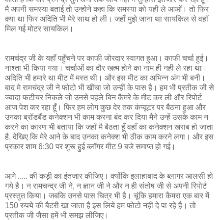
मै अपनी समस्‍या बताई तो उन्‍होने कहा कि समस्‍या को यही ले आओं। तो फिर
क्‍या था फिर अदिति भी मेरे साथ हो ली। जहॉं मुझे जाना था सायकिल से वहॉं
मिल गई मोटर सायकिल।
रामचंद्र जी के यहाँ पहुँचने पर काफी जोरदार स्वागत हुआ। काफी चर्चा हुई।
नाश्ता भी किया गया। चर्चाओं का दौर खत्म होने का नाम ही नही ले रहा था।
अदिति भी हमारे था मीट में मस्‍त थी। और इस मीट का अभिन्‍न अंग भी बनी।
बाद मे रामचंद्र जी ने फोटो भी खींचा जो उन्हीं के पास है। हम भी प्रतीक जी से
ज्यादा फटीचर निकले जो उनसे पहले बिन कैमरे के मीट कर ली और रिपोर्ट
आज पेश कर रहा हूँ। फिर हम लोग कुछ देर तक कंप्यूटर पर बैठना हुआ और
उनका ब्रॉडबैंड कनेक्‍शन भी काम करना बंद कर दिया मैने उन्हें उसके काम न
करने का कारण भी बताया कि जहाँ मै बैठता हूँ वहाँ का कनेक्शन खराब हो जाता
है, देखिए कि मेरे आने के बाद उनका कनेक्‍श भी ठीक काम करने लगा। और इस
प्रकार शाम 6:30 पर शुरू हुई ब्लॉगर मीट 9 बजे समाप्त हो गई।
आगे ..... की कड़ी का इंतजार कीजिए। क्योंकि इलाहाबाद के ब्‍लागर आलसी हो
गये है। न रामचन्‍द्र जी ने, न ज्ञान जी ने और न ही संतोष जी से अपनी रिपोर्ट
प्रस्तुत किया। जबकि उनसे पास चित्र भी है। चूंकि हमारा कैमरा एक बार में
150 रुपये की बैटरी खा जाता है इस लिये हम फोटो नहीं दे पा रहे है। तो
प्रतीक जी जैसा हमें भी समझ लीजिए।