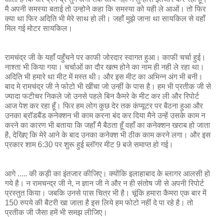
मै अपनी समस्‍या बताई तो उन्‍होने कहा कि समस्‍या को यही ले आओं। तो फिर
क्‍या था फिर अदिति भी मेरे साथ हो ली। जहॉं मुझे जाना था सायकिल से वहॉं
मिल गई मोटर सायकिल।
रामचंद्र जी के यहाँ पहुँचने पर काफी जोरदार स्वागत हुआ। काफी चर्चा हुई।
नाश्ता भी किया गया। चर्चाओं का दौर खत्म होने का नाम ही नही ले रहा था।
अदिति भी हमारे था मीट में मस्‍त थी। और इस मीट का अभिन्‍न अंग भी बनी।
बाद मे रामचंद्र जी ने फोटो भी खींचा जो उन्हीं के पास है। हम भी प्रतीक जी से
ज्यादा फटीचर निकले जो उनसे पहले बिन कैमरे के मीट कर ली और रिपोर्ट
आज पेश कर रहा हूँ। फिर हम लोग कुछ देर तक कंप्यूटर पर बैठना हुआ और
उनका ब्रॉडबैंड कनेक्‍शन भी काम करना बंद कर दिया मैने उन्हें उसके काम न
करने का कारण भी बताया कि जहाँ मै बैठता हूँ वहाँ का कनेक्शन खराब हो जाता
है, देखिए कि मेरे आने के बाद उनका कनेक्‍श भी ठीक काम करने लगा। और इस
प्रकार शाम 6:30 पर शुरू हुई ब्लॉगर मीट 9 बजे समाप्त हो गई।
आगे ..... की कड़ी का इंतजार कीजिए। क्योंकि इलाहाबाद के ब्‍लागर आलसी हो
गये है। न रामचन्‍द्र जी ने, न ज्ञान जी ने और न ही संतोष जी से अपनी रिपोर्ट
प्रस्तुत किया। जबकि उनसे पास चित्र भी है। चूंकि हमारा कैमरा एक बार में
150 रुपये की बैटरी खा जाता है इस लिये हम फोटो नहीं दे पा रहे है। तो
प्रतीक जी जैसा हमें भी समझ लीजिए।