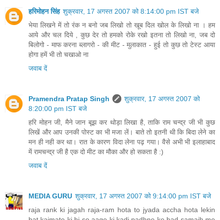
हरिमोहन सिंह
शुक्रवार, 17 अगस्त 2007 को 8:14:00 pm IST बजे
भेया लिखने में तो रंक न बनो जब लिखो तो खूब दिल खोल के लिखो ना । हम
आये और चल दिये , कुछ देर तो हमको रोके रखो इतना तो लिखो ना, जब दो
बिलोगो - माफ करना ब्‍लागरो - की मीट - मुलाकात - हुई तो कुछ तो टेस्‍ट आया
होगा हमें भी तो चखाओ ना
जवाब दें
Pramendra Pratap Singh
शुक्रवार, 17 अगस्त 2007 को
8:20:00 pm IST बजे
हर‍ि मोहन जी, मैने जान बूझ कर थोड़ा लिखा है, ताकि राम चन्‍द्र जी भी कुछ
लिखें और आप उनकी पोस्‍ट का भी मजा लें। बाते तो इतनी थी कि बिदा लेने का
मन ही नही कर था। रात के कारण विदा लेना पढ़ गया। वैसे अभी भी इलाहाबाद
में रामचन्‍द्र जी है एक दो मीट का मौका और हो सकता है :)
जवाब दें
MEDIA GURU
शुक्रवार, 17 अगस्त 2007 को 9:14:00 pm IST बजे
raja rank ki jagah raja-ram hota to jyada accha hota lekin
bat kaimate ki hi so aage ki kadi padhne ke bad samajh me