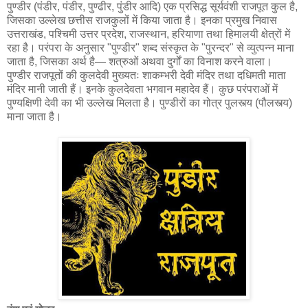
पुण्डीर (पंडीर, पंडीर, पुण्ढीर, पुंडीर आदि) एक प्रसिद्ध सूर्यवंशी राजपूत कुल है,
जिसका उल्लेख छत्तीस राजकुलों में किया जाता है। इनका प्रमुख निवास
उत्तराखंड, पश्चिमी उत्तर प्रदेश, राजस्थान, हरियाणा तथा हिमालयी क्षेत्रों में
रहा है। परंपरा के अनुसार "पुण्डीर" शब्द संस्कृत के "पुरन्दर" से व्युत्पन्न माना
जाता है, जिसका अर्थ है— शत्रुओं अथवा दुर्गों का विनाश करने वाला।
पुण्डीर राजपूतों की कुलदेवी मुख्यतः शाकम्भरी देवी मंदिर तथा दधिमती माता
मंदिर मानी जाती हैं। इनके कुलदेवता भगवान महादेव हैं। कुछ परंपराओं में
पुण्यक्षिणी देवी का भी उल्लेख मिलता है। पुण्डीरों का गोत्र पुलस्त्य (पौलस्त्य)
माना जाता है।