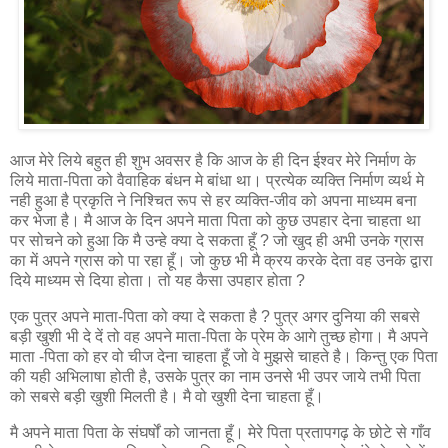
आज मेरे लिये बहुत ही शुभ अवसर है कि आज के ही दिन ईश्‍वर मेरे निर्माण के
लिये माता-पिता को वैवाहिक बंधन मे बांधा था। प्रत्‍येक व्‍यक्ति निर्माण व्यर्थ मे
नही हुआ है प्रकृति ने निश्चित रूप से हर व्यक्ति-जीव को अपना माध्‍यम बना
कर भेजा है। मै आज के दिन अपने माता पिता को कुछ उपहार देना चाहता था
पर सोचने को हुआ कि मै उन्‍हे क्‍या दे सकता हूँ ? जो खुद ही अभी उनके ग्रास
का में अपने ग्रास को पा रहा हूँ। जो कुछ भी मै क्रय करके देता वह उनके द्वारा
दिये माध्यम से दिया होता। तो यह कैसा उपहार होता ?
एक पुत्र अपने माता-पिता को क्या दे सकता है ? पुत्र अगर दुनिया की सबसे
बड़ी खुशी भी दे दें तो वह अपने माता-पिता के प्रेम के आगे तुच्‍छ होगा। मै अपने
माता -पिता को हर वो चीज देना चाहता हूँ जो वे मुझसे चाहते है। किन्तु एक पिता
की यही अभिलाषा होती है, उसके पुत्र का नाम उनसे भी उपर जाये तभी पिता
को सबसे बड़ी खुशी मिलती है। मै वो खुशी देना चाहता हूँ।
मै अपने माता पिता के संघर्षों को जानता हूँ। मेरे पिता प्रतापगढ़ के छोटे से गाँव