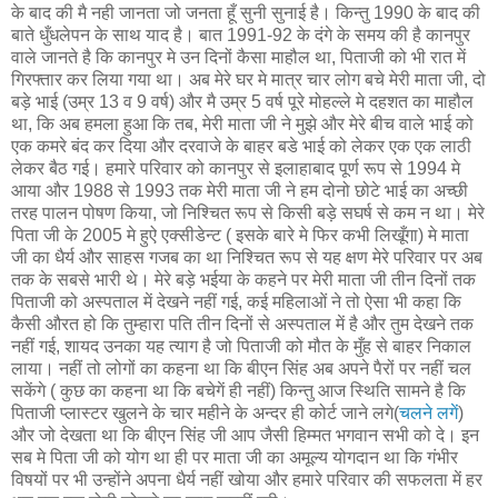
के बाद की मै नही जानता जो जनता हूँ सुनी सुनाई है। किन्तु 1990 के बाद की
बाते धुँधलेपन के साथ याद है। बात 1991-92 के दंगे के समय की है कानपुर
वाले जानते है कि कानपुर मे उन दिनों कैसा माहौल था, पिताजी को भी रात में
गिरफ्तार कर लिया गया था। अब मेरे घर मे मात्र चार लोग बचे मेरी माता जी, दो
बड़े भाई (उम्र 13 व 9 वर्ष) और मै उम्र 5 वर्ष पूरे मोहल्ले मे दहशत का माहौल
था, कि अब हमला हुआ कि तब, मेरी माता जी ने मुझे और मेरे बीच वाले भाई को
एक कमरे बंद कर दिया और दरवाजे के बाहर बडे भाई को लेकर एक एक लाठी
लेकर बैठ गई। हमारे परिवार को कानपुर से इलाहाबाद पूर्ण रूप से 1994 मे
आया और 1988 से 1993 तक मेरी माता जी ने हम दोनो छोटे भाई का अच्‍छी
तरह पालन पोषण किया, जो निश्चित रूप से किसी बड़े सघर्ष से कम न था। मेरे
पिता जी के 2005 मे हुऐ एक्‍सीडेन्‍ट ( इसके बारे मे फिर कभी लिखूँगा) मे माता
जी का धैर्य और साहस गजब का था निश्चित रूप से यह क्षण मेरे परिवार पर अब
तक के सबसे भारी थे। मेरे बड़े भईया के कहने पर मेरी माता जी तीन दिनों तक
पिताजी को अस्पताल में देखने नहीं गई, कई महिलाओं ने तो ऐसा भी कहा कि
कैसी औरत हो कि तुम्हारा पति तीन दिनों से अस्पताल में है और तुम देखने तक
नहीं गई, शायद उनका यह त्‍याग है जो पिताजी को मौत के मुँह से बाहर निकाल
लाया। नहीं तो लोगों का कहना था कि बीएन सिंह अब अपने पैरों पर नहीं चल
सकेंगे ( कुछ का कहना था कि बचेगें ही नहीं) किन्तु आज स्थिति सामने है कि
पिताजी प्लास्टर खुलने के चार महीने के अन्दर ही कोर्ट जाने लगे(
चलने लगें
)
और जो देखता था कि बीएन सिंह जी आप जैसी हिम्मत भगवान सभी को दे। इन
सब मे पिता जी को योग था ही पर माता जी का अमूल्य योगदान था कि गंभीर
विषयों पर भी उन्होंने अपना धैर्य नहीं खोया और हमारे परिवार की सफलता में हर