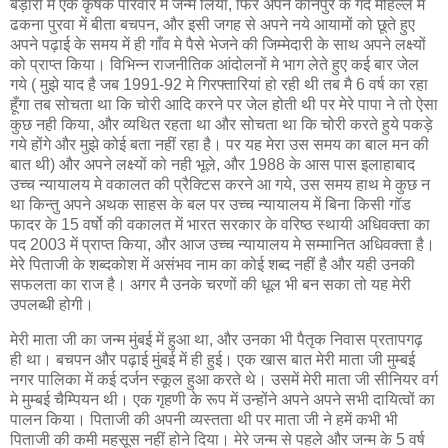
बड़ारी मे एक कृषक परिवार मे जन्म लिया, फिर अपने कानपुर के गंदे मोहल्ले में
ढकना पुरवा में बीता बचपन, और इसी जगह से अपने नये आयामों को छूते हुए
अपने पढ़ाई के समय में ही गाँव मे पैसे भेजने की जिम्मेदारी के साथ अपने लक्ष्यों
को प्राप्‍त किया। विभिन्न राजनीतिक आंदोलनों मे भाग लेते हुए कई बार जेल
गये ( मुझे याद है जब 1991-92 मे गिरफ्तारियां हो रही थी तब मै 6 वर्ष का रहा
हूँगा तब सोचता था कि चोरी आदि करने पर जेल होती थी पर मेरे पापा ने तो ऐसा
कुछ नही किया, और व्यथित रहता था और सोचता था कि चोरी करते हुये पकड़े
गये होंगे और मुझे कोई बता नहीं रहा है। पर यह मेरा उस समय का बाल मन की
बात थी) और अपने लक्ष्‍यों को नही भूले, और 1988 के आस पास इलाहाबाद
उच्‍च न्‍यायालय मे वकालत की प्रैक्टिस करने आ गये, उस समय हाथ मे कुछ न
था किन्तु अपने अथक साहस के बल पर उच्‍च न्‍यायालय में बिना किसी गॉड
फादर के 15 वर्षो की वकालत में भारत सरकार के वरिष्ठ स्थायी अधिवक्‍ता का
पद 2003 में प्राप्त किया, और आज उच्‍च न्‍यायालय मे सम्मानित अधिवक्ता है।
मेरे पिताजी के शब्दकोश में असंभव नाम का कोई शब्द नहीं है और यही उनकी
सफलता का राज है। अगर मै उनके चरणों की धूल भी बन सका तो यह मेरी
उपलब्‍धी होगी।
मेरी माता जी का जन्म मुंबई में हुआ था, और उनका भी पैतृक निवास प्रतापगढ़
ही था। बचपन और पढ़ाई मुंबई में ही हुई। एक खास बात मेरी माता जी मुम्बई
नगर पालिका में कई दर्जन स्‍कूल हुआ करते थे। उसमें मेरी माता जी सीनियर वर्ग
मे मुम्बई चैम्पियन थी। एक गृहणी के रूप में उन्होंने अपने अपने सभी दायित्वों का
पालन किया। पिताजी की अपनी व्यस्तता थी पर माता जी ने हमें कभी भी
पिताजी की कमी महसूस नहीं होने दिया। मेरे जन्म से पहले और जन्‍म के 5 वर्ष