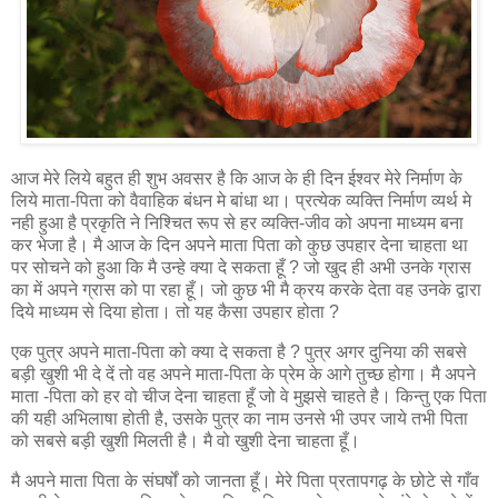
आज मेरे लिये बहुत ही शुभ अवसर है कि आज के ही दिन ईश्‍वर मेरे निर्माण के
लिये माता-पिता को वैवाहिक बंधन मे बांधा था। प्रत्‍येक व्‍यक्ति निर्माण व्यर्थ मे
नही हुआ है प्रकृति ने निश्चित रूप से हर व्यक्ति-जीव को अपना माध्‍यम बना
कर भेजा है। मै आज के दिन अपने माता पिता को कुछ उपहार देना चाहता था
पर सोचने को हुआ कि मै उन्‍हे क्‍या दे सकता हूँ ? जो खुद ही अभी उनके ग्रास
का में अपने ग्रास को पा रहा हूँ। जो कुछ भी मै क्रय करके देता वह उनके द्वारा
दिये माध्यम से दिया होता। तो यह कैसा उपहार होता ?
एक पुत्र अपने माता-पिता को क्या दे सकता है ? पुत्र अगर दुनिया की सबसे
बड़ी खुशी भी दे दें तो वह अपने माता-पिता के प्रेम के आगे तुच्‍छ होगा। मै अपने
माता -पिता को हर वो चीज देना चाहता हूँ जो वे मुझसे चाहते है। किन्तु एक पिता
की यही अभिलाषा होती है, उसके पुत्र का नाम उनसे भी उपर जाये तभी पिता
को सबसे बड़ी खुशी मिलती है। मै वो खुशी देना चाहता हूँ।
मै अपने माता पिता के संघर्षों को जानता हूँ। मेरे पिता प्रतापगढ़ के छोटे से गाँव