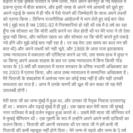
बड़ारी मे एक कृषक परिवार मे जन्म लिया, फिर अपने कानपुर के गंदे मोहल्ले में
ढकना पुरवा में बीता बचपन, और इसी जगह से अपने नये आयामों को छूते हुए
अपने पढ़ाई के समय में ही गाँव मे पैसे भेजने की जिम्मेदारी के साथ अपने लक्ष्यों
को प्राप्‍त किया। विभिन्न राजनीतिक आंदोलनों मे भाग लेते हुए कई बार जेल
गये ( मुझे याद है जब 1991-92 मे गिरफ्तारियां हो रही थी तब मै 6 वर्ष का रहा
हूँगा तब सोचता था कि चोरी आदि करने पर जेल होती थी पर मेरे पापा ने तो ऐसा
कुछ नही किया, और व्यथित रहता था और सोचता था कि चोरी करते हुये पकड़े
गये होंगे और मुझे कोई बता नहीं रहा है। पर यह मेरा उस समय का बाल मन की
बात थी) और अपने लक्ष्‍यों को नही भूले, और 1988 के आस पास इलाहाबाद
उच्‍च न्‍यायालय मे वकालत की प्रैक्टिस करने आ गये, उस समय हाथ मे कुछ न
था किन्तु अपने अथक साहस के बल पर उच्‍च न्‍यायालय में बिना किसी गॉड
फादर के 15 वर्षो की वकालत में भारत सरकार के वरिष्ठ स्थायी अधिवक्‍ता का
पद 2003 में प्राप्त किया, और आज उच्‍च न्‍यायालय मे सम्मानित अधिवक्ता है।
मेरे पिताजी के शब्दकोश में असंभव नाम का कोई शब्द नहीं है और यही उनकी
सफलता का राज है। अगर मै उनके चरणों की धूल भी बन सका तो यह मेरी
उपलब्‍धी होगी।
मेरी माता जी का जन्म मुंबई में हुआ था, और उनका भी पैतृक निवास प्रतापगढ़
ही था। बचपन और पढ़ाई मुंबई में ही हुई। एक खास बात मेरी माता जी मुम्बई
नगर पालिका में कई दर्जन स्‍कूल हुआ करते थे। उसमें मेरी माता जी सीनियर वर्ग
मे मुम्बई चैम्पियन थी। एक गृहणी के रूप में उन्होंने अपने अपने सभी दायित्वों का
पालन किया। पिताजी की अपनी व्यस्तता थी पर माता जी ने हमें कभी भी
पिताजी की कमी महसूस नहीं होने दिया। मेरे जन्म से पहले और जन्‍म के 5 वर्ष