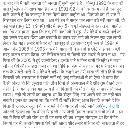
के बाद की मै नही जानता जो जनता हूँ सुनी सुनाई है। किन्तु 1990 के बाद की
बाते धुँधलेपन के साथ याद है। बात 1991-92 के दंगे के समय की है कानपुर
वाले जानते है कि कानपुर मे उन दिनों कैसा माहौल था, पिताजी को भी रात में
गिरफ्तार कर लिया गया था। अब मेरे घर मे मात्र चार लोग बचे मेरी माता जी, दो
बड़े भाई (उम्र 13 व 9 वर्ष) और मै उम्र 5 वर्ष पूरे मोहल्ले मे दहशत का माहौल
था, कि अब हमला हुआ कि तब, मेरी माता जी ने मुझे और मेरे बीच वाले भाई को
एक कमरे बंद कर दिया और दरवाजे के बाहर बडे भाई को लेकर एक एक लाठी
लेकर बैठ गई। हमारे परिवार को कानपुर से इलाहाबाद पूर्ण रूप से 1994 मे
आया और 1988 से 1993 तक मेरी माता जी ने हम दोनो छोटे भाई का अच्‍छी
तरह पालन पोषण किया, जो निश्चित रूप से किसी बड़े सघर्ष से कम न था। मेरे
पिता जी के 2005 मे हुऐ एक्‍सीडेन्‍ट ( इसके बारे मे फिर कभी लिखूँगा) मे माता
जी का धैर्य और साहस गजब का था निश्चित रूप से यह क्षण मेरे परिवार पर अब
तक के सबसे भारी थे। मेरे बड़े भईया के कहने पर मेरी माता जी तीन दिनों तक
पिताजी को अस्पताल में देखने नहीं गई, कई महिलाओं ने तो ऐसा भी कहा कि
कैसी औरत हो कि तुम्हारा पति तीन दिनों से अस्पताल में है और तुम देखने तक
नहीं गई, शायद उनका यह त्‍याग है जो पिताजी को मौत के मुँह से बाहर निकाल
लाया। नहीं तो लोगों का कहना था कि बीएन सिंह अब अपने पैरों पर नहीं चल
सकेंगे ( कुछ का कहना था कि बचेगें ही नहीं) किन्तु आज स्थिति सामने है कि
पिताजी प्लास्टर खुलने के चार महीने के अन्दर ही कोर्ट जाने लगे(
चलने लगें
)
और जो देखता था कि बीएन सिंह जी आप जैसी हिम्मत भगवान सभी को दे। इन
सब मे पिता जी को योग था ही पर माता जी का अमूल्य योगदान था कि गंभीर
विषयों पर भी उन्होंने अपना धैर्य नहीं खोया और हमारे परिवार की सफलता में हर