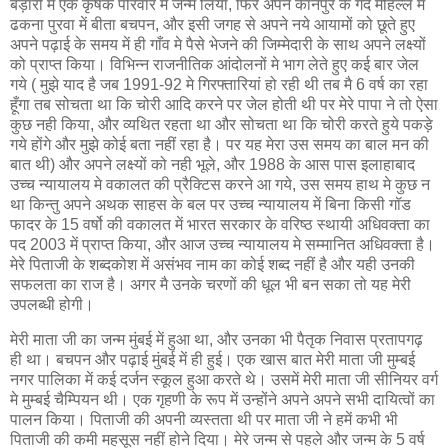
बड़ारी मे एक कृषक परिवार मे जन्म लिया, फिर अपने कानपुर के गंदे मोहल्ले में
ढकना पुरवा में बीता बचपन, और इसी जगह से अपने नये आयामों को छूते हुए
अपने पढ़ाई के समय में ही गाँव मे पैसे भेजने की जिम्मेदारी के साथ अपने लक्ष्यों
को प्राप्‍त किया। विभिन्न राजनीतिक आंदोलनों मे भाग लेते हुए कई बार जेल
गये ( मुझे याद है जब 1991-92 मे गिरफ्तारियां हो रही थी तब मै 6 वर्ष का रहा
हूँगा तब सोचता था कि चोरी आदि करने पर जेल होती थी पर मेरे पापा ने तो ऐसा
कुछ नही किया, और व्यथित रहता था और सोचता था कि चोरी करते हुये पकड़े
गये होंगे और मुझे कोई बता नहीं रहा है। पर यह मेरा उस समय का बाल मन की
बात थी) और अपने लक्ष्‍यों को नही भूले, और 1988 के आस पास इलाहाबाद
उच्‍च न्‍यायालय मे वकालत की प्रैक्टिस करने आ गये, उस समय हाथ मे कुछ न
था किन्तु अपने अथक साहस के बल पर उच्‍च न्‍यायालय में बिना किसी गॉड
फादर के 15 वर्षो की वकालत में भारत सरकार के वरिष्ठ स्थायी अधिवक्‍ता का
पद 2003 में प्राप्त किया, और आज उच्‍च न्‍यायालय मे सम्मानित अधिवक्ता है।
मेरे पिताजी के शब्दकोश में असंभव नाम का कोई शब्द नहीं है और यही उनकी
सफलता का राज है। अगर मै उनके चरणों की धूल भी बन सका तो यह मेरी
उपलब्‍धी होगी।
मेरी माता जी का जन्म मुंबई में हुआ था, और उनका भी पैतृक निवास प्रतापगढ़
ही था। बचपन और पढ़ाई मुंबई में ही हुई। एक खास बात मेरी माता जी मुम्बई
नगर पालिका में कई दर्जन स्‍कूल हुआ करते थे। उसमें मेरी माता जी सीनियर वर्ग
मे मुम्बई चैम्पियन थी। एक गृहणी के रूप में उन्होंने अपने अपने सभी दायित्वों का
पालन किया। पिताजी की अपनी व्यस्तता थी पर माता जी ने हमें कभी भी
पिताजी की कमी महसूस नहीं होने दिया। मेरे जन्म से पहले और जन्‍म के 5 वर्ष