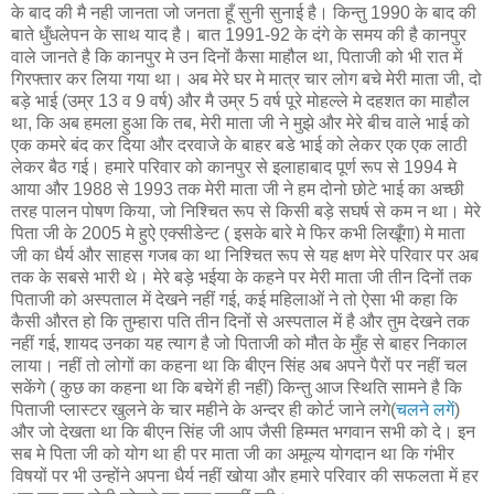
के बाद की मै नही जानता जो जनता हूँ सुनी सुनाई है। किन्तु 1990 के बाद की
बाते धुँधलेपन के साथ याद है। बात 1991-92 के दंगे के समय की है कानपुर
वाले जानते है कि कानपुर मे उन दिनों कैसा माहौल था, पिताजी को भी रात में
गिरफ्तार कर लिया गया था। अब मेरे घर मे मात्र चार लोग बचे मेरी माता जी, दो
बड़े भाई (उम्र 13 व 9 वर्ष) और मै उम्र 5 वर्ष पूरे मोहल्ले मे दहशत का माहौल
था, कि अब हमला हुआ कि तब, मेरी माता जी ने मुझे और मेरे बीच वाले भाई को
एक कमरे बंद कर दिया और दरवाजे के बाहर बडे भाई को लेकर एक एक लाठी
लेकर बैठ गई। हमारे परिवार को कानपुर से इलाहाबाद पूर्ण रूप से 1994 मे
आया और 1988 से 1993 तक मेरी माता जी ने हम दोनो छोटे भाई का अच्‍छी
तरह पालन पोषण किया, जो निश्चित रूप से किसी बड़े सघर्ष से कम न था। मेरे
पिता जी के 2005 मे हुऐ एक्‍सीडेन्‍ट ( इसके बारे मे फिर कभी लिखूँगा) मे माता
जी का धैर्य और साहस गजब का था निश्चित रूप से यह क्षण मेरे परिवार पर अब
तक के सबसे भारी थे। मेरे बड़े भईया के कहने पर मेरी माता जी तीन दिनों तक
पिताजी को अस्पताल में देखने नहीं गई, कई महिलाओं ने तो ऐसा भी कहा कि
कैसी औरत हो कि तुम्हारा पति तीन दिनों से अस्पताल में है और तुम देखने तक
नहीं गई, शायद उनका यह त्‍याग है जो पिताजी को मौत के मुँह से बाहर निकाल
लाया। नहीं तो लोगों का कहना था कि बीएन सिंह अब अपने पैरों पर नहीं चल
सकेंगे ( कुछ का कहना था कि बचेगें ही नहीं) किन्तु आज स्थिति सामने है कि
पिताजी प्लास्टर खुलने के चार महीने के अन्दर ही कोर्ट जाने लगे(
चलने लगें
)
और जो देखता था कि बीएन सिंह जी आप जैसी हिम्मत भगवान सभी को दे। इन
सब मे पिता जी को योग था ही पर माता जी का अमूल्य योगदान था कि गंभीर
विषयों पर भी उन्होंने अपना धैर्य नहीं खोया और हमारे परिवार की सफलता में हर