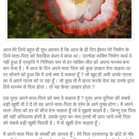
आज मेरे लिये बहुत ही शुभ अवसर है कि आज के ही दिन ईश्‍वर मेरे निर्माण के
लिये माता-पिता को वैवाहिक बंधन मे बांधा था। प्रत्‍येक व्‍यक्ति निर्माण व्यर्थ मे
नही हुआ है प्रकृति ने निश्चित रूप से हर व्यक्ति-जीव को अपना माध्‍यम बना
कर भेजा है। मै आज के दिन अपने माता पिता को कुछ उपहार देना चाहता था
पर सोचने को हुआ कि मै उन्‍हे क्‍या दे सकता हूँ ? जो खुद ही अभी उनके ग्रास
का में अपने ग्रास को पा रहा हूँ। जो कुछ भी मै क्रय करके देता वह उनके द्वारा
दिये माध्यम से दिया होता। तो यह कैसा उपहार होता ?
एक पुत्र अपने माता-पिता को क्या दे सकता है ? पुत्र अगर दुनिया की सबसे
बड़ी खुशी भी दे दें तो वह अपने माता-पिता के प्रेम के आगे तुच्‍छ होगा। मै अपने
माता -पिता को हर वो चीज देना चाहता हूँ जो वे मुझसे चाहते है। किन्तु एक पिता
की यही अभिलाषा होती है, उसके पुत्र का नाम उनसे भी उपर जाये तभी पिता
को सबसे बड़ी खुशी मिलती है। मै वो खुशी देना चाहता हूँ।
मै अपने माता पिता के संघर्षों को जानता हूँ। मेरे पिता प्रतापगढ़ के छोटे से गाँव