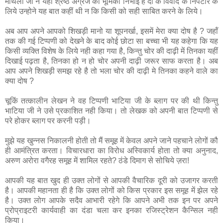
मैथिली जी ने यहॉं श्रेष्‍ठ अग्रज की भूमिका निभाई है दो के विवाद के निपटारे के
लिये उन्‍होने यह बात कहीं थी न कि किसी को सही साबित करने के लिये।
अब आप अपने आपको शिखड़ी मानो या शूपनर्खा, इसमें मेरा क्‍या दोष है ? जहॉं
तक की गई टिप्‍पणी को देखने के बाद कोई छोटा सा बच्‍चा भी यह कहेगा कि यह
किसी व्‍यक्ति विशेष के लिये नही कहा गया है, किन्‍तु चोर की दाढ़ी में तिनका यहीं
दिखाई पढ़ता है, तिनका हो न हो चोर अपनी दाढ़ी जरूर साफ करता है। अब
आप अपने शिखड़ी समझ रहे है तो भला चोर की दाढ़ी मे तिनका कहने वाले का
क्‍या दोष ?
चूकिं तत्‍कालीन लेखन ने वह टिप्‍पणी भाटिया जी के ब्‍लाग पर की थी किन्‍तु
भाटिया जी ने उसे प्रकाशित नही किया। तो लेखक को अपनी बात टिप्‍पणी से
परे होकर ब्‍लाग पर करनी पड़ी।
मुझे यह खुन्नस निकालनी होती तो मैं समूह में केवल अपने जाने पहचाने लोगों कौ
ही आमंत्रित करता। विचारधारा का विरोध अस्विकार्य होता तो क्या अनुनाद,
अरुण अरोरा वगैरह समूह में शामिल रहते? ठंडे दिमाग से सोचिये ज़रा!
आपकी यह बात खुद ही उक्‍त लोगों से आपकी वैचारिक दूरी को उजागर करती
है। आपकी महानता ही है कि उक्‍त लोगों को किस प्रकार इस समूह में झेल रहे
है। उक्‍त लोग आपके सदैव आभारी रहेगे कि आपने अभी तक इन पर अपने
प्रोप्राइटरी कार्यवाही का दंडा चला कर इनका रजिस्‍ट्रेशन कैन्सिल नही
किया।