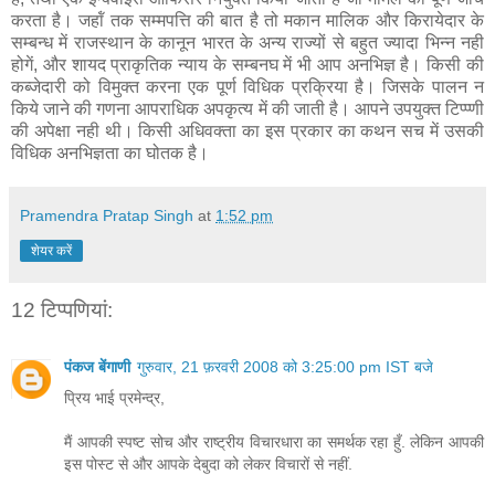
करता है। जहॉं तक सम्म‍पत्ति की बात है तो मकान मालिक और किरायेदार के
सम्‍बन्‍ध में राजस्‍थान के कानून भारत के अन्‍य राज्‍यों से बहुत ज्‍यादा भिन्‍न नही
होगें, और शायद प्राकृतिक न्‍याय के सम्‍बनघ में भी आप अ‍नभिज्ञ है। किसी की
कब्‍जेदारी को वि‍मुक्‍त करना एक पूर्ण विधिक प्रक्रिया है। जिसके पालन न
किये जाने की गणना आपराधिक अपकृत्‍य में की जाती है। आपने उपयुक्‍त टिप्‍प्‍णी
की अपेक्षा नही थी। किसी अधिवक्‍ता का इस प्रकार का कथन सच में उसकी
विधिक अनभिज्ञता का घोतक है।
Pramendra Pratap Singh
at
1:52 pm
शेयर करें
12 टिप्‍पणियां:
पंकज बेंगाणी
गुरुवार, 21 फ़रवरी 2008 को 3:25:00 pm IST बजे
प्रिय भाई प्रमेन्द्र,
मैं आपकी स्पष्ट सोच और राष्ट्रीय विचारधारा का समर्थक रहा हुँ. लेकिन आपकी
इस पोस्ट से और आपके देबुदा को लेकर विचारों से नहीं.