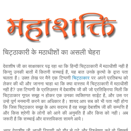
चिट्ठाकारी के मठाधीशों का असली चेहरा
देवाशीष जी का साक्षत्‍कार पढ़ रहा था कि हिन्‍दी चिट्ठाकारी में मठाधीशी नही है
किन्‍तु उनकी बातों में कितनी सच्‍चाई है, यह बात उनके कृत्‍यो के द्वारा पता
चलता है। उक्‍त लेख पर मैने एक टिप्‍पणी
चिट्ठाकार
पर अपने प्रतिबन्‍ध को
लेकर की थी और जानना चाहा था कि क्‍या वास्‍तव में चिट्ठाकारी में मठा‍धीशी
नही है? उस टिप्‍पणी के प्रतिउत्‍तर में देबाशीष जी की जो प्रतिक्रिया मिली कि
चिट्ठाकार गूगल समूह न होकर एक उनका व्‍यक्तिगत साईट है, और उस पर
उन्‍हे पूर्ण मनमानी करने का अधिकार है। शायद आप सब को भी पता नही होगा
कि जिस चिट्ठकार समूह के आप सदस्‍य है वह समूह देबाशीष जी की सम्‍पत्ति है
और किस श्रेणी के लोगों को आने की अनुमति है और किस को नही। अब
जरूरी है कि सच्‍चाई और वास्‍तविकता सामने आये।
अगर देवाशीष जी अपनी टिप्‍पणी को गौर से पढ़े और विश्लेषण करे तो निष्कर्ष