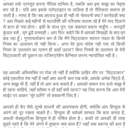
आपका तर्क प्रस्‍तुत करना नैतिक दायित्‍व है, जबकि आप इस समूह का नेतृत्‍व
कर रहे है। यदि आप इसके प्रोप्राइटर या मालिक है तो नैतिकता समाप्‍त हो
जाती है। स्‍पष्‍ट है कि जब अपराध हुआ ही नही तो चेतावनी क्‍या? कार्यवाही क्‍या
? आप पिछले कई महीनों से मठाधीशी की परिभाषा तलाश रहे है मेरे याद दिलाने
से ज्ञान हो गया होगा। इसी के साथ पुन: एक कहावत कहना चाहूँगा – कस्तूरी
कुंडल बसै , मृग ढूढै वनमाही। आप फिर कहेगे कि मै आपको शिखड़ी के बाद मृग
कह रहा हूँ। पुनरावलोकन कर लें कि मैने चिट्ठाकार व्‍यापार मंडल के किसी
नियम का उल्लघन तो नही किया। अगर मेरे द्वारा संदेश नही गया तो किसी
नियम के उल्‍लघंन का प्रश्‍न ही कहाँ उठता? बिना नियमों के उल्‍लंघन के मेरी
चिट्ठाकारी की दुकान का राजिस्‍ट्रेशेन कैन्सिल करना न्‍यायोचित नही है।
यह आपकी अभिव्यक्ति पर रोक तो नहीं हैं क्योंकि ज़ाहिर तौर पर "चिट्ठाकार"
कोई एकलौता मंच नहीं है जहाँ आप अपनी बात रख सकें, आपके अनेक चिट्ठे हैं,
अन्य समूह भी हैं, नहीं हैं तो आप बना सकते हैं। आपको समान राय वाले समूह में
ही रहना चाहिये, जहाँ मतैक्य न हों वहाँ क्यों रहना? यह जिद करना कि आप मेरी
साईट पर आकर "मूंग दलेंगे" तो बचकानी जिद है।
आपको ही बैन जैसे लुच्‍चे साधनों की आवाश्‍कता होगी, क्‍योकि आप हिन्‍दुत्‍व से
अपने को दूर रखना चाहते है। हिन्दुत्‍व ही सर्वधर्म सम्‍भाव कि बात करता है,
असली सेक्यूलरिज्‍म हिन्‍दुत्‍व में ही पोषित होता है। बाकी तो आपकी ही तरह
पूछते रहते है कि मेरे अंगने में तुम्‍हारा क्‍या काम है? जहॉं तक ब्‍लाग्स की बात है