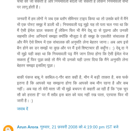
चर्चा की जा सकती है और नियमावली बदली जा सकती है लेकिन नियमावली सभी
पर लागू होती है।
जनवरी में हम लोगों ने जब एक ब्लॉग सेमिनार टाइप किया था तो उसके बारे में मैंने
भी एक पोस्ट समूह में डाली थी। नियमावली पढ़ मुझे यह तो पता चल गया था कि
मैं ऐसी ईमेल डाल सकता हूँ लेकिन फिर भी मैंने देबू दा से पूछना और उनकी
सहमति लेना अनिवार्य समझा क्योंकि मौजूदा वे ही समूह के एकलौते संचालक हैं
और मैंने ऐसे विषय में एक संचालक की अनुमति लेना बेहतर जाना। अब आप इसे
बैन होने का डर समझें या कुछ और पर मैं इसे शिष्टाचार ही कहूँगा। :) देबू दा ने
भी मुझे यही कहा था कि नियमावली पढ़ मैंने जान लिया होगा कि ऐसी ईमेल भेज
सकता हूँ फिर पूछा काहे तो मैंने भी उनको यही उत्तर दिया कि मैंने अनुमति लेना
बेहतर समझा इसलिए पूछा।
बाकी पंकज बाबू ने काबिल-ए-गौर बात कही है, मौन में बड़ी ताकत है, बस फर्क
इतना है कि आपको यह समझना होगा कि आपको कब मौन रहना है और कब
नहीं। अब यह तो मेरी माता जी भी मुझे बचपन से कहती आ रही हैं कि "एक चुप
सौ को हराता है" पर मैं सदैव इस बात को याद नहीं रख पाता, प्रयास फिर भी
जारी है। :)
जवाब दें
Arun Arora
गुरुवार, 21 फ़रवरी 2008 को 4:19:00 pm IST बजे