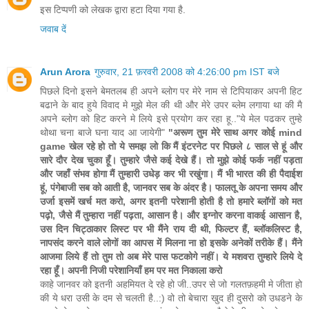
इस टिप्पणी को लेखक द्वारा हटा दिया गया है.
जवाब दें
Arun Arora
गुरुवार, 21 फ़रवरी 2008 को 4:26:00 pm IST बजे
पिछले दिनो इसने बेमतलब ही अपने ब्लोग पर मेरे नाम से टिपियाकर अपनी हिट
बढाने के बाद हुये विवाद मे मुझे मेल की थी और मेरे उपर ब्लेम लगाया था की मै
अपने ब्लोग को हिट करने मे लिये इसे प्रयोग कर रहा हू.."ये मेल पढकर तुम्हे
थोथा चना बाजे घना याद आ जायेगी"
"अरूण तुम मेरे साथ अगर कोई mind
game खेल रहे हो तो ये समझ लो कि मैं इंटरनेट पर पिछले ८ साल से हूं और
सारे दौर देख चुका हूँ। तुम्हारे जैसे कई देखे हैं। तो मुझे कोई फर्क नहीं पड़ता
और जहाँ संभव होगा मैं तुम्हारी उधेड़ कर भी रखुंगा। मैं भी भारत की ही पैदाईश
हूं, पंगेबाजी सब को आती है, जानवर सब के अंदर है। फालतू के अपना समय और
उर्जा इसमें खर्च मत करो, अगर इतनी परेशानी होती है तो हमारे ब्लॉगों को मत
पढ़ो, जैसे मैं तुम्हारा नहीं पढ़ता, आसान है। और इग्नोर करना वाकई आसान है,
उस दिन चिट्ठाकार लिस्ट पर भी मैंने राय दी थी, फिल्टर हैं, ब्लॉकलिस्ट है,
नापसंद करने वाले लोगों का आपस में मिलना ना हो इसके अनेकों तरीके हैं। मैंने
आजमा लिये हैं तो तुम तो अब मेरे पास फटकोगे नहीं। ये मशवरा तुम्हारे लिये दे
रहा हूँ। अपनी निजी परेशानियाँ हम पर मत निकाला करो
काहे जानवर को इतनी अहमियत दे रहे हो जी..उपर से जो गलतफ़हमी मे जीता हो
की ये धरा उसी के दम से चलती है..:) वो तो बेचारा खुद ही दुसरो को उधडने के