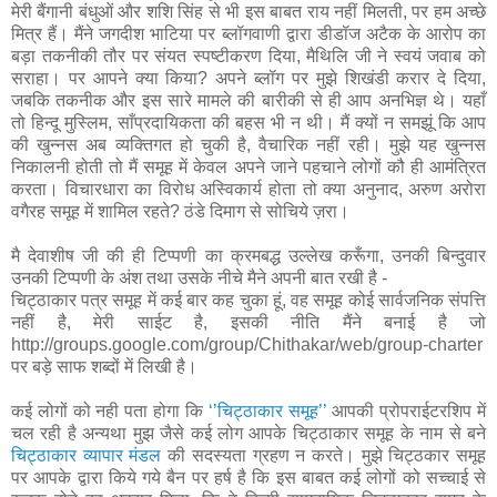
मेरी बैंगानी बंधुओं और शशि सिंह से भी इस बाबत राय नहीं मिलती, पर हम अच्छे
मित्र हैं। मैंने जगदीश भाटिया पर ब्लॉगवाणी द्वारा डीडॉज अटैक के आरोप का
बड़ा तकनीकी तौर पर संयत स्पष्टीकरण दिया, मैथिलि जी ने स्वयं जवाब को
सराहा। पर आपने क्या किया? अपने ब्लॉग पर मुझे शिखंडी करार दे दिया,
जबकि तकनीक और इस सारे मामले की बारीकी से ही आप अनभिज्ञ थे। यहाँ
तो हिन्दू मुस्लिम, साँप्रदायिकता की बहस भी न थी। मैं क्यों न समझूं कि आप
की खुन्नस अब व्यक्तिगत हो चुकी है, वैचारिक नहीं रही। मुझे यह खुन्नस
निकालनी होती तो मैं समूह में केवल अपने जाने पहचाने लोगों कौ ही आमंत्रित
करता। विचारधारा का विरोध अस्विकार्य होता तो क्या अनुनाद, अरुण अरोरा
वगैरह समूह में शामिल रहते? ठंडे दिमाग से सोचिये ज़रा।
मै देवाशीष जी की ही टिप्पणी का क्रमबद्ध उल्‍लेख करूँगा, उनकी बिन्‍दुवार
उनकी टिप्‍पणी के अंश तथा उसके नीचे मैने अपनी बात रखी है -
चिट्ठाकार पत्र समूह में कई बार कह चुका हूं, वह समूह कोई सार्वजनिक संपत्ति
नहीं है, मेरी साईट है, इसकी नीति मैंने बनाई है जो
http://groups.google.com/group/Chithakar/web/group-charter
पर बड़े साफ शब्दों में लिखी है।
कई लोगों को नही पता होगा कि
‘’चिट्ठाकार समूह’’
आपकी प्रोपराईटरशिप में
चल रही है अन्‍यथा मुझ जैसे कई लोग आपके चिट्ठाकार समूह के नाम से बने
चिट्ठाकार व्‍यापार मंडल
की सदस्‍यता ग्रहण न करते। मुझे चिट्ठकार समूह
पर आपके द्वारा किये गये बैन पर हर्ष है कि इस बाबत कई लोगों को सच्चाई से