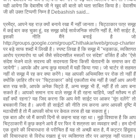
यही आयेगा कि देबाशीष जी ने खुद की बातो को घता साबित किया है। देवाशीष
जी की उक्‍त टिप्‍पणी निम्‍न है Debashish said...
प्रमेंद्र, आपने यह राज़ क्यों बनाये रखा मैं नहीं जानता। चिट्ठाकार पत्र समूह
में कई बार कह चुका हूं, वह समूह कोई सार्वजनिक संपत्ति नहीं है, मेरी साईट है,
इसकी नीति मैंने बनाई है जो
http://groups.google.com/group/Chithakar/web/group-charter
पर बड़े साफ शब्दों में लिखी है। स्पष्ट लिखा है कि समूह में "भड़काऊ, व्यक्तिगत
आरोप प्रत्यारोप या धर्म जैसे संवेदनशील मसलों पर संदेश" वर्जित हैं और "ऐसे
संदेश भेजने वाले सदस्य की सदस्यता बिना किसी चेतावनी के समाप्त कर दी
जायेगी"। आपके और अन्य कुछ मामलों में यही किया गया। जो चार्टर से सहमत
नहीं वो समूह में रह कर क्या करेंगे। यह आपकी अभिव्यक्ति पर रोक तो नहीं हैं
क्योंकि ज़ाहिर तौर पर "चिट्ठाकार" कोई एकलौता मंच नहीं है जहाँ आप अपनी
बात रख सकें, आपके अनेक चिट्ठे हैं, अन्य समूह भी हैं, नहीं हैं तो आप बना
सकते हैं। आपको समान राय वाले समूह में ही रहना चाहिये, जहाँ मतैक्य न हों
वहाँ क्यों रहना? यह जिद करना कि आप मेरी साईट पर आकर "मूंग दलेंगे" तो
बचकानी जिद है। अपनी ही साईटों की नीति तय करना अगर आपकी दृष्टि में
मठाधीशी है तो मैं आपकी सोच पर केवल तरस ही खा सकता हूं।
एक बात और जो मैं काफी दिनों से कहना चाह रहा था। मुझे विश्वास है कि आप
चिट्ठाकारी में कुछ कहने आये हैं पर फिर ये शत्रुता का व्यवहार क्यों। हम दोनों
एक दूसरे की विचारधारा से परीचित हैं यह तो अच्छी बात है, मैं कट्टर हिंदूवाद
की विचारधारा से विरोध रखता हूं पर व्यक्तिगत तौर पर आग्रह नहीं पालता।