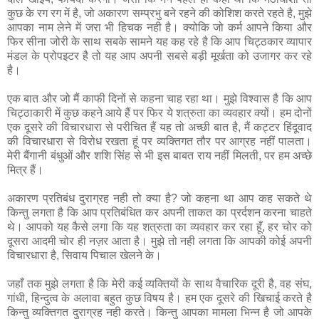
कुछ के रग रग में है, जो अकारण सम्‍प्रभु बने रहने की कोशिश करते रहते है, मुझे
आपका नाम लेने में जरा भी हिचक नही है। क्‍योकि जो कर्म आपने किया और
फिर सीना जोरी के साथ सबके सामने यह कह रहे है कि आप चिट्ठकार व्‍यापार
मंडल के प्रोपइटर है तो यह आप अपनी सबसे बड़ी मूर्खता को उजागर कर रहे
है।
एक बात और जो मैं काफी दिनों से कहना चाह रहा था। मुझे विश्वास है कि आप
चिट्ठाकारी में कुछ कहने आये हैं पर फिर ये शत्रुता का व्यवहार क्यों। हम दोनों
एक दूसरे की विचारधारा से परीचित हैं यह तो अच्छी बात है, मैं कट्टर हिंदूवाद
की विचारधारा से विरोध रखता हूं पर व्यक्तिगत तौर पर आग्रह नहीं पालता।
मेरी बैंगानी बंधुओं और शशि सिंह से भी इस बाबत राय नहीं मिलती, पर हम अच्छे
मित्र हैं।
अकारण प्रतिबंध दुराग्रह नही तो क्‍या है? जो कहना था आप कह सकते थे
किन्‍तु लगता है कि आप प्रतिबंधित कर अपनी ताकत का प्रर्दशन करना चाहते
थे। आपको यह कैसे लगा कि यह शत्रुता का व्‍यवहार कर रहा हूँ, हर चोर को
दूसरा आदमी चोर ही नज़र आता है। मुझे तो नही लगता कि आपकी कोई अपनी
विचारधारा है, सिवाय पिचाल खेलने के।
जहाँ तक मुझे लगता है कि मेरी कई व्‍यक्तियों के साथ वैचारिक दूरी है, वह संघ,
गांधी, हिन्‍दुत्‍व के अलावा बहुत कुछ विषय है। हम एक दूसरे की खिचाई करते है
किन्‍तु व्‍यक्तिगत दुराग्रह नही करते। किन्‍तु आपका मामला भिन्‍न है जो आपके