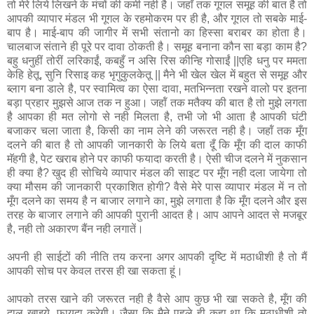
तो मेरे लिये लिखने के मंचों की कमी नही है। जहाँ तक गूगल समूह की बात है तो
आपकी व्‍यापार मंडल भी गूगल के रहमोकरम पर ही है, और गूगल तो सबके माई-
बाप है। माई-बाप की जागीर में सभी संतानो का हिस्‍सा बराबर का होता है।
चालबाज संताने ही पूरे पर दावा ठोकती है। समूह बनाना कौन सा बड़ा काम है?
बहु धनुहीं तोरीं लरिकाईं, कबहुँ न असि रिस कीन्हि गोसाईं ||एहि धनु पर ममता
केहि हेतू, सुनि रिसाइ कह भृगुकुलकेतू || मैने भी खेल खेल में बहुत से समूह और
ब्‍लाग बना डाले है, पर स्‍वामित्‍व का ऐसा दावा, मतभिन्‍नता रखने वालो पर इतना
बड़ा प्रहार मुझसे आज तक न हुआ। जहॉं तक मतैक्‍य की बात है तो मुझे लगता
है आपका ही मत लोगो से नही मिलता है, तभी जो भी आता है आपकी घंटी
बजाकर चला जाता है, किसी का नाम लेने की जरूरत नही है। जहॉं तक मूँग
दलने की बात है तो आपकी जानकारी के लिये बता दूँ कि मूँग की दाल काफी
मॅहगी है, पेट खराब होने पर काफी फयादा करती है। ऐसी चीज दलने में नुकसान
ही क्‍या है? खुद ही सोचिये व्‍यापार मंडल की साइट पर मूँग नही दला जायेगा तो
क्‍या मौसम की जानकारी प्रकाशित होगी? वैसे मेरे पास व्‍यापार मंडल में न तो
मूँग दलने का समय है न बाजार लगाने का, मुझे लगाता है कि मूँग दलने और इस
तरह के बाजार लगाने की आपकी पुरानी आदत है। आप आपने आदत से मजबूर
है, नही तो अकारण बैंन नही लगातें।
अपनी ही साईटों की नीति तय करना अगर आपकी दृष्टि में मठाधीशी है तो मैं
आपकी सोच पर केवल तरस ही खा सकता हूं।
आपको तरस खाने की जरूरत नही है वैसे आप कुछ भी खा सकते है, मूँग की
दाल खाइये, फायदा करेगी। जैसा कि मैने पहले ही कहा था कि मठाधीशी तो