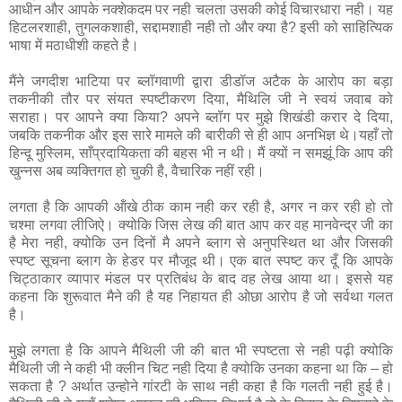
आधीन और आपके नक्‍शेकदम पर नही चलता उसकी कोई विचारधारा नही। यह
हिटलरशाही, तुगलकशाही, सद्दामशाही नही तो और क्‍या है? इसी को साहित्यिक
भाषा में मठाधीशी कहते है।
मैंने जगदीश भाटिया पर ब्लॉगवाणी द्वारा डीडॉज अटैक के आरोप का बड़ा
तकनीकी तौर पर संयत स्पष्टीकरण दिया, मैथिलि जी ने स्वयं जवाब को
सराहा। पर आपने क्या किया? अपने ब्लॉग पर मुझे शिखंडी करार दे दिया,
जबकि तकनीक और इस सारे मामले की बारीकी से ही आप अनभिज्ञ थे।यहाँ तो
हिन्दू मुस्लिम, साँप्रदायिकता की बहस भी न थी। मैं क्यों न समझूं कि आप की
खुन्नस अब व्यक्तिगत हो चुकी है, वैचारिक नहीं रही।
लगता है कि आपकी ऑंखे ठीक काम नही कर रही है, अगर न कर रही हो तो
चश्‍मा लगवा लीजिऐ। क्‍योकि जिस लेख की बात आप कर वह मानवेन्‍द्र जी का
है मेरा नही, क्‍योकि उन दिनों मै अपने ब्‍लाग से अनुपस्थित था और जिसकी
स्‍पष्‍ट सूचना ब्‍लाग के हेडर पर मौजूद थी। एक बात स्‍पष्‍ट कर दूँ कि आपके
चिट्ठाकार व्‍यापार मंडल पर प्रतिबंध के बाद वह लेख आया था। इससे यह
कहना कि शुरूवात मैने की है यह निहायत ही ओछा आरोप है जो सर्वथा गलत
है।
मुझे लगता है कि आपने मैथिली जी की बात भी स्‍पष्‍टता से नही पढ़ी क्‍योकि
मैथिली जी ने कही भी क्लीन चिट नही दिया है क्‍योकि उनका कहना था कि – हो
सकता है ? अर्थात उन्‍होने गांरटी के साथ नही कहा है कि गलती नही हुई है।