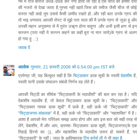
गम मे रोज बारोज उधड-उधड कर नंगा होता जा रहा है.ऐसे चीज को हमेशा दया
की नजरो से देखा जाता है,गुस्सा नही खाते.जिस को तमीज जैसी चीज से कोई
वास्ता नही काहे तुम उससे कैसी उम्मीद रखते हो..और रही बात उनके ग्रुप की
तो भाइ धन्यवाद आपकी पोस्ट से मुझे पता चला की मै उनके ग्रुप से जुडा हू और
उनकी महान अनुकम्पा से मै तुरंत उॠण होना चाहूगा .और अभी इसी क्षण से इन
सज्जन (पता नही ये सज्ज्न कहने का कही बुरा ना मान जाये)के ग्रुप से अलग
हो गया हू ..:)
जवाब दें
आलोक
गुरुवार, 21 फ़रवरी 2008 को 6:54:00 pm IST बजे
प्रमेन्द्र जी, यह बिल्कुल सही है कि
चिट्ठाकार
डाक सूची के स्वामी
देबाशीष
हैं,
स्वामी यानी उसके संचालन संबंधी निर्णय वह लेते हैं।
आपकी चिट्ठी का शीर्षक "चिट्ठाकारी के मठाधीशों" की बात कर रहा है। यदि
देबाशीष मठाधीष हैं, तो केवल चिट्ठाकार डाक सूची के। "चिट्ठाकारी" और
"चिट्ठाकार नामक डाक सूची" में फ़र्क है, वही फ़र्क जो "चिट्ठाकारी" और
"
चिट्ठाजगत-संकलक
" में है, वही फ़र्क जो "चिट्ठाकारी" और "महाशक्ति" में है।
आशा है आपको मेरा परिपेक्ष्य समझ आया होगा और आप इस बात को सही तरह से
लेंगे, देबाशीष, मैं और आप, क्रमशः चिट्ठाकार डाक सूची, चिट्ठाजगत(के एक
तिहाई हिस्से का :)), और महाशक्ति के मठाधीश ज़रूर हो सकते हैं, पर
"चिट्ठाकारी" के नहीं। जाल के आविष्कारक
टिम बर्नर्स ली
ने भी
कहा है
,