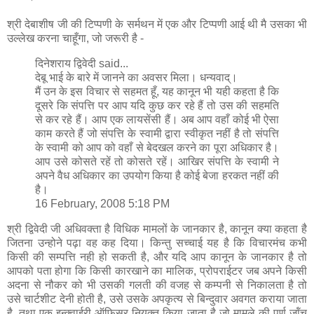
श्री देबाशीष जी की टिप्‍पणी के सर्मथन में एक और टिप्‍पणी आई थी मै उसका भी
उल्‍लेख करना चाहूँगा, जो जरूरी है -
दिनेशराय द्विवेदी said...
देबू भाई के बारे में जानने का अवसर मिला। धन्यवाद्।
मैं उन के इस विचार से सहमत हूँ, यह कानून भी यही कहता है कि
दूसरे कि संपत्ति पर आप यदि कुछ कर रहे हैं तो उस की सहमति
से कर रहे हैं। आप एक लायसेंसी हैं। अब आप वहाँ कोई भी ऐसा
काम करते हैं जो संपत्ति के स्वामी द्वारा स्वीकृत नहीं है तो संपत्ति
के स्वामी को आप को वहाँ से बेदखल करने का पूरा अधिकार है।
आप उसे कोसते रहें तो कोसते रहें। आखिर संपत्ति के स्वामी ने
अपने वैध अधिकार का उपयोग किया है कोई बेजा हरकत नहीं की
है।
16 February, 2008 5:18 PM
श्री द्विवेदी जी अधिवक्‍ता है विधिक मामलों के जानकार है, कानून क्‍या कहता है
जितना उन्‍होने पढ़ा वह कह दिया। किन्‍तु सच्‍चाई यह है कि विचारमंच कभी
किसी की सम्‍पत्ति नही हो सकती है, और यदि आप कानून के जानकार है तो
आपको पता होगा कि किसी कारखाने का मालिक, प्रोपराईटर जब अपने किसी
अदना से नौकर को भी उसकी गलती की वजह से कम्‍पनी से निकालता है तो
उसे चार्टशीट देनी होती है, उसे उसके अपकृत्‍य से बिन्‍दुवार अवगत कराया जाता
है, तथा एक इन्‍क्‍वाईरी ऑफिसर नियुक्‍त किया जाता है जो मामले की पूर्ण जॉंच