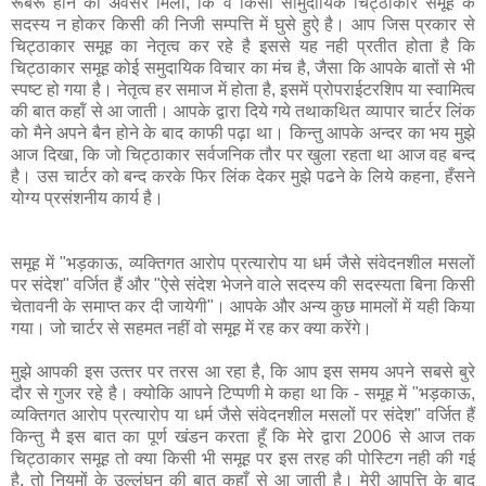
रूबरू होने का अवसर मिला, कि वे किसी सामुदायिक चिट्ठाकार समूह के
सदस्य न होकर किसी की नि‍जी सम्‍पत्ति में घुसे हुऐ है। आप जिस प्रकार से
चिट्ठाकार समूह का नेतृत्‍व कर रहे है इससे यह नही प्रतीत होता है कि
चिट्ठाकार समूह कोई समुदायिक विचार का मंच है, जैसा कि आपके बातों से भी
स्‍पष्‍ट हो गया है। नेतृत्‍व हर समाज में होता है, इसमें प्रोपराईटरशिप या स्‍वामित्‍व
की बात कहॉं से आ जाती। आपके द्वारा दिये गये तथाकथित व्‍यापार चार्टर लिंक
को मैने अपने बैन होने के बाद काफी पढ़ा था। किन्‍तु आपके अन्‍दर का भय मुझे
आज दिखा, कि जो चिट्ठाकार सर्वजनिक तौर पर खुला रहता था आज वह बन्‍द
है। उस चार्टर को बन्द करके फिर लिंक देकर मुझे पढने के लिये कहना, हँसने
योग्य प्रसंशनीय कार्य है।
समूह में "भड़काऊ, व्यक्तिगत आरोप प्रत्यारोप या धर्म जैसे संवेदनशील मसलों
पर संदेश" वर्जित हैं और "ऐसे संदेश भेजने वाले सदस्य की सदस्यता बिना किसी
चेतावनी के समाप्त कर दी जायेगी"। आपके और अन्य कुछ मामलों में यही किया
गया। जो चार्टर से सहमत नहीं वो समूह में रह कर क्या करेंगे।
मुझे आपकी इस उत्‍तर पर तरस आ रहा है, कि आप इस समय अपने सबसे बुरे
दौर से गुजर रहे है। क्‍योकि आपने टिप्‍पणी मे कहा था कि - समूह में "भड़काऊ,
व्यक्तिगत आरोप प्रत्यारोप या धर्म जैसे संवेदनशील मसलों पर संदेश" वर्जित हैं
किन्‍तु मै इस बात का पूर्ण खंडन करता हूँ कि मेरे द्वारा 2006 से आज तक
चिट्ठाकार समूह तो क्‍या किसी भी समू‍ह पर इस तरह की पो‍स्टिग नही की गई
है, तो नियमों के उल्‍लंघन की बात कहाँ से आ जाती है। मेरी आपत्ति के बाद