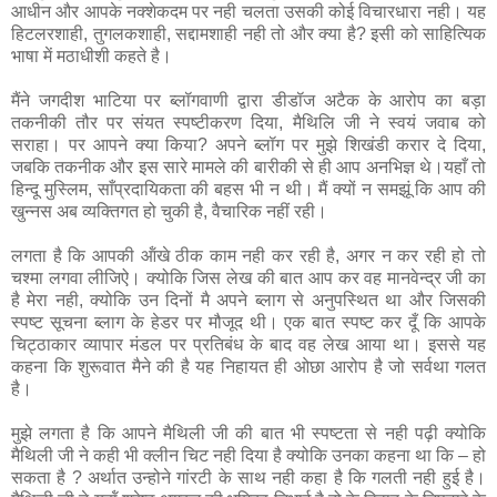
आधीन और आपके नक्‍शेकदम पर नही चलता उसकी कोई विचारधारा नही। यह
हिटलरशाही, तुगलकशाही, सद्दामशाही नही तो और क्‍या है? इसी को साहित्यिक
भाषा में मठाधीशी कहते है।
मैंने जगदीश भाटिया पर ब्लॉगवाणी द्वारा डीडॉज अटैक के आरोप का बड़ा
तकनीकी तौर पर संयत स्पष्टीकरण दिया, मैथिलि जी ने स्वयं जवाब को
सराहा। पर आपने क्या किया? अपने ब्लॉग पर मुझे शिखंडी करार दे दिया,
जबकि तकनीक और इस सारे मामले की बारीकी से ही आप अनभिज्ञ थे।यहाँ तो
हिन्दू मुस्लिम, साँप्रदायिकता की बहस भी न थी। मैं क्यों न समझूं कि आप की
खुन्नस अब व्यक्तिगत हो चुकी है, वैचारिक नहीं रही।
लगता है कि आपकी ऑंखे ठीक काम नही कर रही है, अगर न कर रही हो तो
चश्‍मा लगवा लीजिऐ। क्‍योकि जिस लेख की बात आप कर वह मानवेन्‍द्र जी का
है मेरा नही, क्‍योकि उन दिनों मै अपने ब्‍लाग से अनुपस्थित था और जिसकी
स्‍पष्‍ट सूचना ब्‍लाग के हेडर पर मौजूद थी। एक बात स्‍पष्‍ट कर दूँ कि आपके
चिट्ठाकार व्‍यापार मंडल पर प्रतिबंध के बाद वह लेख आया था। इससे यह
कहना कि शुरूवात मैने की है यह निहायत ही ओछा आरोप है जो सर्वथा गलत
है।
मुझे लगता है कि आपने मैथिली जी की बात भी स्‍पष्‍टता से नही पढ़ी क्‍योकि
मैथिली जी ने कही भी क्लीन चिट नही दिया है क्‍योकि उनका कहना था कि – हो
सकता है ? अर्थात उन्‍होने गांरटी के साथ नही कहा है कि गलती नही हुई है।