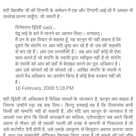
श्री देबाशीष जी की टिप्‍पणी के सर्मथन में एक और टिप्‍पणी आई थी मै उसका भी
उल्‍लेख करना चाहूँगा, जो जरूरी है -
दिनेशराय द्विवेदी said...
देबू भाई के बारे में जानने का अवसर मिला। धन्यवाद्।
मैं उन के इस विचार से सहमत हूँ, यह कानून भी यही कहता है कि
दूसरे कि संपत्ति पर आप यदि कुछ कर रहे हैं तो उस की सहमति
से कर रहे हैं। आप एक लायसेंसी हैं। अब आप वहाँ कोई भी ऐसा
काम करते हैं जो संपत्ति के स्वामी द्वारा स्वीकृत नहीं है तो संपत्ति
के स्वामी को आप को वहाँ से बेदखल करने का पूरा अधिकार है।
आप उसे कोसते रहें तो कोसते रहें। आखिर संपत्ति के स्वामी ने
अपने वैध अधिकार का उपयोग किया है कोई बेजा हरकत नहीं की
है।
16 February, 2008 5:18 PM
श्री द्विवेदी जी अधिवक्‍ता है विधिक मामलों के जानकार है, कानून क्‍या कहता है
जितना उन्‍होने पढ़ा वह कह दिया। किन्‍तु सच्‍चाई यह है कि विचारमंच कभी
किसी की सम्‍पत्ति नही हो सकती है, और यदि आप कानून के जानकार है तो
आपको पता होगा कि किसी कारखाने का मालिक, प्रोपराईटर जब अपने किसी
अदना से नौकर को भी उसकी गलती की वजह से कम्‍पनी से निकालता है तो
उसे चार्टशीट देनी होती है, उसे उसके अपकृत्‍य से बिन्‍दुवार अवगत कराया जाता
है, तथा एक इन्‍क्‍वाईरी ऑफिसर नियुक्‍त किया जाता है जो मामले की पूर्ण जॉंच