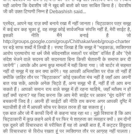
यही आयेगा कि देबाशीष जी ने खुद की बातो को घता साबित किया है। देवाशीष
जी की उक्‍त टिप्‍पणी निम्‍न है Debashish said...
प्रमेंद्र, आपने यह राज़ क्यों बनाये रखा मैं नहीं जानता। चिट्ठाकार पत्र समूह
में कई बार कह चुका हूं, वह समूह कोई सार्वजनिक संपत्ति नहीं है, मेरी साईट है,
इसकी नीति मैंने बनाई है जो
http://groups.google.com/group/Chithakar/web/group-charter
पर बड़े साफ शब्दों में लिखी है। स्पष्ट लिखा है कि समूह में "भड़काऊ, व्यक्तिगत
आरोप प्रत्यारोप या धर्म जैसे संवेदनशील मसलों पर संदेश" वर्जित हैं और "ऐसे
संदेश भेजने वाले सदस्य की सदस्यता बिना किसी चेतावनी के समाप्त कर दी
जायेगी"। आपके और अन्य कुछ मामलों में यही किया गया। जो चार्टर से सहमत
नहीं वो समूह में रह कर क्या करेंगे। यह आपकी अभिव्यक्ति पर रोक तो नहीं हैं
क्योंकि ज़ाहिर तौर पर "चिट्ठाकार" कोई एकलौता मंच नहीं है जहाँ आप अपनी
बात रख सकें, आपके अनेक चिट्ठे हैं, अन्य समूह भी हैं, नहीं हैं तो आप बना
सकते हैं। आपको समान राय वाले समूह में ही रहना चाहिये, जहाँ मतैक्य न हों
वहाँ क्यों रहना? यह जिद करना कि आप मेरी साईट पर आकर "मूंग दलेंगे" तो
बचकानी जिद है। अपनी ही साईटों की नीति तय करना अगर आपकी दृष्टि में
मठाधीशी है तो मैं आपकी सोच पर केवल तरस ही खा सकता हूं।
एक बात और जो मैं काफी दिनों से कहना चाह रहा था। मुझे विश्वास है कि आप
चिट्ठाकारी में कुछ कहने आये हैं पर फिर ये शत्रुता का व्यवहार क्यों। हम दोनों
एक दूसरे की विचारधारा से परीचित हैं यह तो अच्छी बात है, मैं कट्टर हिंदूवाद
की विचारधारा से विरोध रखता हूं पर व्यक्तिगत तौर पर आग्रह नहीं पालता।