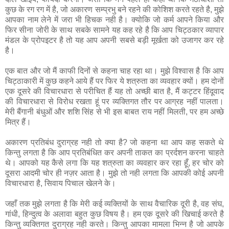
कुछ के रग रग में है, जो अकारण सम्‍प्रभु बने रहने की कोशिश करते रहते है, मुझे
आपका नाम लेने में जरा भी हिचक नही है। क्‍योकि जो कर्म आपने किया और
फिर सीना जोरी के साथ सबके सामने यह कह रहे है कि आप चिट्ठकार व्‍यापार
मंडल के प्रोपइटर है तो यह आप अपनी सबसे बड़ी मूर्खता को उजागर कर रहे
है।
एक बात और जो मैं काफी दिनों से कहना चाह रहा था। मुझे विश्वास है कि आप
चिट्ठाकारी में कुछ कहने आये हैं पर फिर ये शत्रुता का व्यवहार क्यों। हम दोनों
एक दूसरे की विचारधारा से परीचित हैं यह तो अच्छी बात है, मैं कट्टर हिंदूवाद
की विचारधारा से विरोध रखता हूं पर व्यक्तिगत तौर पर आग्रह नहीं पालता।
मेरी बैंगानी बंधुओं और शशि सिंह से भी इस बाबत राय नहीं मिलती, पर हम अच्छे
मित्र हैं।
अकारण प्रतिबंध दुराग्रह नही तो क्‍या है? जो कहना था आप कह सकते थे
किन्‍तु लगता है कि आप प्रतिबंधित कर अपनी ताकत का प्रर्दशन करना चाहते
थे। आपको यह कैसे लगा कि यह शत्रुता का व्‍यवहार कर रहा हूँ, हर चोर को
दूसरा आदमी चोर ही नज़र आता है। मुझे तो नही लगता कि आपकी कोई अपनी
विचारधारा है, सिवाय पिचाल खेलने के।
जहाँ तक मुझे लगता है कि मेरी कई व्‍यक्तियों के साथ वैचारिक दूरी है, वह संघ,
गांधी, हिन्‍दुत्‍व के अलावा बहुत कुछ विषय है। हम एक दूसरे की खिचाई करते है
किन्‍तु व्‍यक्तिगत दुराग्रह नही करते। किन्‍तु आपका मामला भिन्‍न है जो आपके