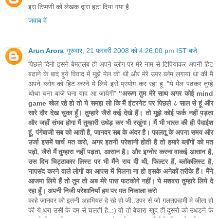
इस टिप्पणी को लेखक द्वारा हटा दिया गया है.
जवाब दें
Arun Arora
गुरुवार, 21 फ़रवरी 2008 को 4:26:00 pm IST बजे
पिछले दिनो इसने बेमतलब ही अपने ब्लोग पर मेरे नाम से टिपियाकर अपनी हिट
बढाने के बाद हुये विवाद मे मुझे मेल की थी और मेरे उपर ब्लेम लगाया था की मै
अपने ब्लोग को हिट करने मे लिये इसे प्रयोग कर रहा हू.."ये मेल पढकर तुम्हे
थोथा चना बाजे घना याद आ जायेगी"
"अरूण तुम मेरे साथ अगर कोई mind
game खेल रहे हो तो ये समझ लो कि मैं इंटरनेट पर पिछले ८ साल से हूं और
सारे दौर देख चुका हूँ। तुम्हारे जैसे कई देखे हैं। तो मुझे कोई फर्क नहीं पड़ता
और जहाँ संभव होगा मैं तुम्हारी उधेड़ कर भी रखुंगा। मैं भी भारत की ही पैदाईश
हूं, पंगेबाजी सब को आती है, जानवर सब के अंदर है। फालतू के अपना समय और
उर्जा इसमें खर्च मत करो, अगर इतनी परेशानी होती है तो हमारे ब्लॉगों को मत
पढ़ो, जैसे मैं तुम्हारा नहीं पढ़ता, आसान है। और इग्नोर करना वाकई आसान है,
उस दिन चिट्ठाकार लिस्ट पर भी मैंने राय दी थी, फिल्टर हैं, ब्लॉकलिस्ट है,
नापसंद करने वाले लोगों का आपस में मिलना ना हो इसके अनेकों तरीके हैं। मैंने
आजमा लिये हैं तो तुम तो अब मेरे पास फटकोगे नहीं। ये मशवरा तुम्हारे लिये दे
रहा हूँ। अपनी निजी परेशानियाँ हम पर मत निकाला करो
काहे जानवर को इतनी अहमियत दे रहे हो जी..उपर से जो गलतफ़हमी मे जीता हो
की ये धरा उसी के दम से चलती है..:) वो तो बेचारा खुद ही दुसरो को उधडने के