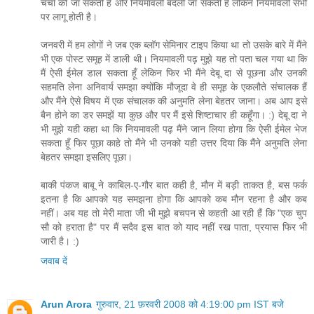
चर्चा की जा सकती है और नियमावली बदली जा सकती है लेकिन नियमावली सभी
पर लागू होती है।
जनवरी में हम लोगों ने जब एक ब्लॉग सेमिनार टाइप किया था तो उसके बारे में मैंने
भी एक पोस्ट समूह में डाली थी। नियमावली पढ़ मुझे यह तो पता चल गया था कि
मैं ऐसी ईमेल डाल सकता हूँ लेकिन फिर भी मैंने देबू दा से पूछना और उनकी
सहमति लेना अनिवार्य समझा क्योंकि मौजूदा वे ही समूह के एकलौते संचालक हैं
और मैंने ऐसे विषय में एक संचालक की अनुमति लेना बेहतर जाना। अब आप इसे
बैन होने का डर समझें या कुछ और पर मैं इसे शिष्टाचार ही कहूँगा। :) देबू दा ने
भी मुझे यही कहा था कि नियमावली पढ़ मैंने जान लिया होगा कि ऐसी ईमेल भेज
सकता हूँ फिर पूछा काहे तो मैंने भी उनको यही उत्तर दिया कि मैंने अनुमति लेना
बेहतर समझा इसलिए पूछा।
बाकी पंकज बाबू ने काबिल-ए-गौर बात कही है, मौन में बड़ी ताकत है, बस फर्क
इतना है कि आपको यह समझना होगा कि आपको कब मौन रहना है और कब
नहीं। अब यह तो मेरी माता जी भी मुझे बचपन से कहती आ रही हैं कि "एक चुप
सौ को हराता है" पर मैं सदैव इस बात को याद नहीं रख पाता, प्रयास फिर भी
जारी है। :)
जवाब दें
Arun Arora
गुरुवार, 21 फ़रवरी 2008 को 4:19:00 pm IST बजे