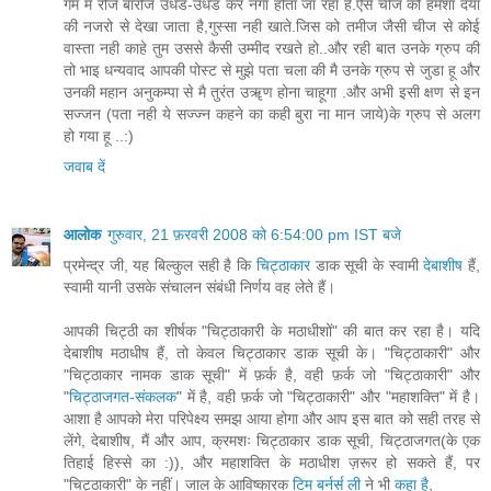
गम मे रोज बारोज उधड-उधड कर नंगा होता जा रहा है.ऐसे चीज को हमेशा दया
की नजरो से देखा जाता है,गुस्सा नही खाते.जिस को तमीज जैसी चीज से कोई
वास्ता नही काहे तुम उससे कैसी उम्मीद रखते हो..और रही बात उनके ग्रुप की
तो भाइ धन्यवाद आपकी पोस्ट से मुझे पता चला की मै उनके ग्रुप से जुडा हू और
उनकी महान अनुकम्पा से मै तुरंत उॠण होना चाहूगा .और अभी इसी क्षण से इन
सज्जन (पता नही ये सज्ज्न कहने का कही बुरा ना मान जाये)के ग्रुप से अलग
हो गया हू ..:)
जवाब दें
आलोक
गुरुवार, 21 फ़रवरी 2008 को 6:54:00 pm IST बजे
प्रमेन्द्र जी, यह बिल्कुल सही है कि
चिट्ठाकार
डाक सूची के स्वामी
देबाशीष
हैं,
स्वामी यानी उसके संचालन संबंधी निर्णय वह लेते हैं।
आपकी चिट्ठी का शीर्षक "चिट्ठाकारी के मठाधीशों" की बात कर रहा है। यदि
देबाशीष मठाधीष हैं, तो केवल चिट्ठाकार डाक सूची के। "चिट्ठाकारी" और
"चिट्ठाकार नामक डाक सूची" में फ़र्क है, वही फ़र्क जो "चिट्ठाकारी" और
"
चिट्ठाजगत-संकलक
" में है, वही फ़र्क जो "चिट्ठाकारी" और "महाशक्ति" में है।
आशा है आपको मेरा परिपेक्ष्य समझ आया होगा और आप इस बात को सही तरह से
लेंगे, देबाशीष, मैं और आप, क्रमशः चिट्ठाकार डाक सूची, चिट्ठाजगत(के एक
तिहाई हिस्से का :)), और महाशक्ति के मठाधीश ज़रूर हो सकते हैं, पर
"चिट्ठाकारी" के नहीं। जाल के आविष्कारक
टिम बर्नर्स ली
ने भी
कहा है
,