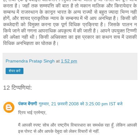
करता है। जहॉं तक सम्म‍पत्ति की बात है तो मकान मालिक और किरायेदार के
सम्‍बन्‍ध में राजस्‍थान के कानून भारत के अन्‍य राज्‍यों से बहुत ज्‍यादा भिन्‍न नही
होगें, और शायद प्राकृतिक न्‍याय के सम्‍बनघ में भी आप अ‍नभिज्ञ है। किसी की
कब्‍जेदारी को वि‍मुक्‍त करना एक पूर्ण विधिक प्रक्रिया है। जिसके पालन न
किये जाने की गणना आपराधिक अपकृत्‍य में की जाती है। आपने उपयुक्‍त टिप्‍प्‍णी
की अपेक्षा नही थी। किसी अधिवक्‍ता का इस प्रकार का कथन सच में उसकी
विधिक अनभिज्ञता का घोतक है।
Pramendra Pratap Singh
at
1:52 pm
शेयर करें
12 टिप्‍पणियां:
पंकज बेंगाणी
गुरुवार, 21 फ़रवरी 2008 को 3:25:00 pm IST बजे
प्रिय भाई प्रमेन्द्र,
मैं आपकी स्पष्ट सोच और राष्ट्रीय विचारधारा का समर्थक रहा हुँ. लेकिन आपकी
इस पोस्ट से और आपके देबुदा को लेकर विचारों से नहीं.