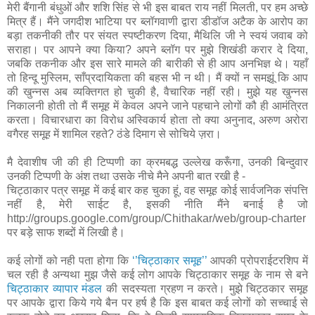
मेरी बैंगानी बंधुओं और शशि सिंह से भी इस बाबत राय नहीं मिलती, पर हम अच्छे
मित्र हैं। मैंने जगदीश भाटिया पर ब्लॉगवाणी द्वारा डीडॉज अटैक के आरोप का
बड़ा तकनीकी तौर पर संयत स्पष्टीकरण दिया, मैथिलि जी ने स्वयं जवाब को
सराहा। पर आपने क्या किया? अपने ब्लॉग पर मुझे शिखंडी करार दे दिया,
जबकि तकनीक और इस सारे मामले की बारीकी से ही आप अनभिज्ञ थे। यहाँ
तो हिन्दू मुस्लिम, साँप्रदायिकता की बहस भी न थी। मैं क्यों न समझूं कि आप
की खुन्नस अब व्यक्तिगत हो चुकी है, वैचारिक नहीं रही। मुझे यह खुन्नस
निकालनी होती तो मैं समूह में केवल अपने जाने पहचाने लोगों कौ ही आमंत्रित
करता। विचारधारा का विरोध अस्विकार्य होता तो क्या अनुनाद, अरुण अरोरा
वगैरह समूह में शामिल रहते? ठंडे दिमाग से सोचिये ज़रा।
मै देवाशीष जी की ही टिप्पणी का क्रमबद्ध उल्‍लेख करूँगा, उनकी बिन्‍दुवार
उनकी टिप्‍पणी के अंश तथा उसके नीचे मैने अपनी बात रखी है -
चिट्ठाकार पत्र समूह में कई बार कह चुका हूं, वह समूह कोई सार्वजनिक संपत्ति
नहीं है, मेरी साईट है, इसकी नीति मैंने बनाई है जो
http://groups.google.com/group/Chithakar/web/group-charter
पर बड़े साफ शब्दों में लिखी है।
कई लोगों को नही पता होगा कि
‘’चिट्ठाकार समूह’’
आपकी प्रोपराईटरशिप में
चल रही है अन्‍यथा मुझ जैसे कई लोग आपके चिट्ठाकार समूह के नाम से बने
चिट्ठाकार व्‍यापार मंडल
की सदस्‍यता ग्रहण न करते। मुझे चिट्ठकार समूह
पर आपके द्वारा किये गये बैन पर हर्ष है कि इस बाबत कई लोगों को सच्चाई से