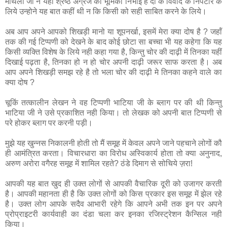
मैथिली जी ने यहॉं श्रेष्‍ठ अग्रज की भूमिका निभाई है दो के विवाद के निपटारे के
लिये उन्‍होने यह बात कहीं थी न कि किसी को सही साबित करने के लिये।
अब आप अपने आपको शिखड़ी मानो या शूपनर्खा, इसमें मेरा क्‍या दोष है ? जहॉं
तक की गई टिप्‍पणी को देखने के बाद कोई छोटा सा बच्‍चा भी यह कहेगा कि यह
किसी व्‍यक्ति विशेष के लिये नही कहा गया है, किन्‍तु चोर की दाढ़ी में तिनका यहीं
दिखाई पढ़ता है, तिनका हो न हो चोर अपनी दाढ़ी जरूर साफ करता है। अब
आप अपने शिखड़ी समझ रहे है तो भला चोर की दाढ़ी मे तिनका कहने वाले का
क्‍या दोष ?
चूकिं तत्‍कालीन लेखन ने वह टिप्‍पणी भाटिया जी के ब्‍लाग पर की थी किन्‍तु
भाटिया जी ने उसे प्रकाशित नही किया। तो लेखक को अपनी बात टिप्‍पणी से
परे होकर ब्‍लाग पर करनी पड़ी।
मुझे यह खुन्नस निकालनी होती तो मैं समूह में केवल अपने जाने पहचाने लोगों कौ
ही आमंत्रित करता। विचारधारा का विरोध अस्विकार्य होता तो क्या अनुनाद,
अरुण अरोरा वगैरह समूह में शामिल रहते? ठंडे दिमाग से सोचिये ज़रा!
आपकी यह बात खुद ही उक्‍त लोगों से आपकी वैचारिक दूरी को उजागर करती
है। आपकी महानता ही है कि उक्‍त लोगों को किस प्रकार इस समूह में झेल रहे
है। उक्‍त लोग आपके सदैव आभारी रहेगे कि आपने अभी तक इन पर अपने
प्रोप्राइटरी कार्यवाही का दंडा चला कर इनका रजिस्‍ट्रेशन कैन्सिल नही
किया।