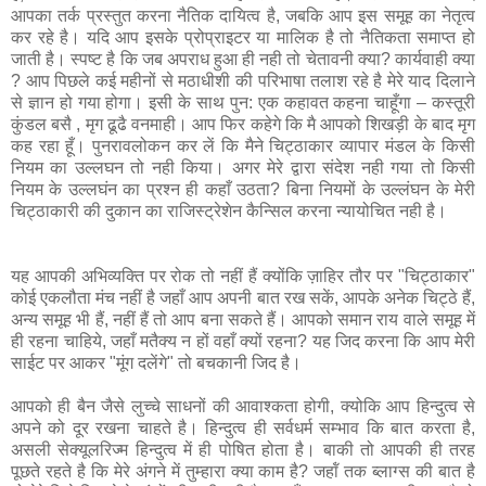
आपका तर्क प्रस्‍तुत करना नैतिक दायित्‍व है, जबकि आप इस समूह का नेतृत्‍व
कर रहे है। यदि आप इसके प्रोप्राइटर या मालिक है तो नैतिकता समाप्‍त हो
जाती है। स्‍पष्‍ट है कि जब अपराध हुआ ही नही तो चेतावनी क्‍या? कार्यवाही क्‍या
? आप पिछले कई महीनों से मठाधीशी की परिभाषा तलाश रहे है मेरे याद दिलाने
से ज्ञान हो गया होगा। इसी के साथ पुन: एक कहावत कहना चाहूँगा – कस्तूरी
कुंडल बसै , मृग ढूढै वनमाही। आप फिर कहेगे कि मै आपको शिखड़ी के बाद मृग
कह रहा हूँ। पुनरावलोकन कर लें कि मैने चिट्ठाकार व्‍यापार मंडल के किसी
नियम का उल्लघन तो नही किया। अगर मेरे द्वारा संदेश नही गया तो किसी
नियम के उल्‍लघंन का प्रश्‍न ही कहाँ उठता? बिना नियमों के उल्‍लंघन के मेरी
चिट्ठाकारी की दुकान का राजिस्‍ट्रेशेन कैन्सिल करना न्‍यायोचित नही है।
यह आपकी अभिव्यक्ति पर रोक तो नहीं हैं क्योंकि ज़ाहिर तौर पर "चिट्ठाकार"
कोई एकलौता मंच नहीं है जहाँ आप अपनी बात रख सकें, आपके अनेक चिट्ठे हैं,
अन्य समूह भी हैं, नहीं हैं तो आप बना सकते हैं। आपको समान राय वाले समूह में
ही रहना चाहिये, जहाँ मतैक्य न हों वहाँ क्यों रहना? यह जिद करना कि आप मेरी
साईट पर आकर "मूंग दलेंगे" तो बचकानी जिद है।
आपको ही बैन जैसे लुच्‍चे साधनों की आवाश्‍कता होगी, क्‍योकि आप हिन्‍दुत्‍व से
अपने को दूर रखना चाहते है। हिन्दुत्‍व ही सर्वधर्म सम्‍भाव कि बात करता है,
असली सेक्यूलरिज्‍म हिन्‍दुत्‍व में ही पोषित होता है। बाकी तो आपकी ही तरह
पूछते रहते है कि मेरे अंगने में तुम्‍हारा क्‍या काम है? जहॉं तक ब्‍लाग्स की बात है