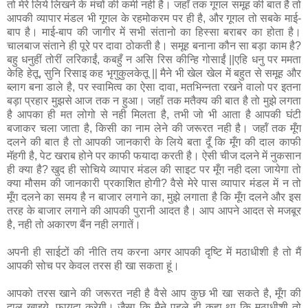
तो मेरे लिये लिखने के मंचों की कमी नही है। जहाँ तक गूगल समूह की बात है तो
आपकी व्‍यापार मंडल भी गूगल के रहमोकरम पर ही है, और गूगल तो सबके माई-
बाप है। माई-बाप की जागीर में सभी संतानो का हिस्‍सा बराबर का होता है।
चालबाज संताने ही पूरे पर दावा ठोकती है। समूह बनाना कौन सा बड़ा काम है?
बहु धनुहीं तोरीं लरिकाईं, कबहुँ न असि रिस कीन्हि गोसाईं ||एहि धनु पर ममता
केहि हेतू, सुनि रिसाइ कह भृगुकुलकेतू || मैने भी खेल खेल में बहुत से समूह और
ब्‍लाग बना डाले है, पर स्‍वामित्‍व का ऐसा दावा, मतभिन्‍नता रखने वालो पर इतना
बड़ा प्रहार मुझसे आज तक न हुआ। जहॉं तक मतैक्‍य की बात है तो मुझे लगता
है आपका ही मत लोगो से नही मिलता है, तभी जो भी आता है आपकी घंटी
बजाकर चला जाता है, किसी का नाम लेने की जरूरत नही है। जहॉं तक मूँग
दलने की बात है तो आपकी जानकारी के लिये बता दूँ कि मूँग की दाल काफी
मॅहगी है, पेट खराब होने पर काफी फयादा करती है। ऐसी चीज दलने में नुकसान
ही क्‍या है? खुद ही सोचिये व्‍यापार मंडल की साइट पर मूँग नही दला जायेगा तो
क्‍या मौसम की जानकारी प्रकाशित होगी? वैसे मेरे पास व्‍यापार मंडल में न तो
मूँग दलने का समय है न बाजार लगाने का, मुझे लगाता है कि मूँग दलने और इस
तरह के बाजार लगाने की आपकी पुरानी आदत है। आप आपने आदत से मजबूर
है, नही तो अकारण बैंन नही लगातें।
अपनी ही साईटों की नीति तय करना अगर आपकी दृष्टि में मठाधीशी है तो मैं
आपकी सोच पर केवल तरस ही खा सकता हूं।
आपको तरस खाने की जरूरत नही है वैसे आप कुछ भी खा सकते है, मूँग की
दाल खाइये, फायदा करेगी। जैसा कि मैने पहले ही कहा था कि मठाधीशी तो