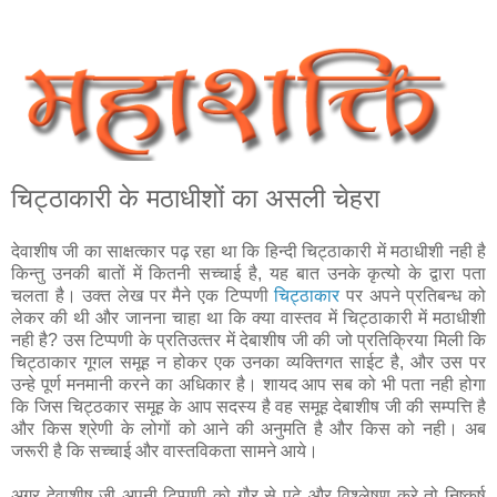
चिट्ठाकारी के मठाधीशों का असली चेहरा
देवाशीष जी का साक्षत्‍कार पढ़ रहा था कि हिन्‍दी चिट्ठाकारी में मठाधीशी नही है
किन्‍तु उनकी बातों में कितनी सच्‍चाई है, यह बात उनके कृत्‍यो के द्वारा पता
चलता है। उक्‍त लेख पर मैने एक टिप्‍पणी
चिट्ठाकार
पर अपने प्रतिबन्‍ध को
लेकर की थी और जानना चाहा था कि क्‍या वास्‍तव में चिट्ठाकारी में मठा‍धीशी
नही है? उस टिप्‍पणी के प्रतिउत्‍तर में देबाशीष जी की जो प्रतिक्रिया मिली कि
चिट्ठाकार गूगल समूह न होकर एक उनका व्‍यक्तिगत साईट है, और उस पर
उन्‍हे पूर्ण मनमानी करने का अधिकार है। शायद आप सब को भी पता नही होगा
कि जिस चिट्ठकार समूह के आप सदस्‍य है वह समूह देबाशीष जी की सम्‍पत्ति है
और किस श्रेणी के लोगों को आने की अनुमति है और किस को नही। अब
जरूरी है कि सच्‍चाई और वास्‍तविकता सामने आये।
अगर देवाशीष जी अपनी टिप्‍पणी को गौर से पढ़े और विश्लेषण करे तो निष्कर्ष