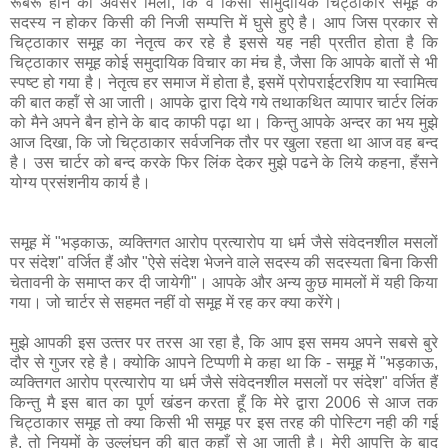
रूबरू होने का अवसर मिला, कि वे किसी सामुदायिक चिट्ठाकार समूह के
सदस्य न होकर किसी की नि‍जी सम्‍पत्ति में घुसे हुऐ है। आप जिस प्रकार से
चिट्ठाकार समूह का नेतृत्‍व कर रहे है इससे यह नही प्रतीत होता है कि
चिट्ठाकार समूह कोई समुदायिक विचार का मंच है, जैसा कि आपके बातों से भी
स्‍पष्‍ट हो गया है। नेतृत्‍व हर समाज में होता है, इसमें प्रोपराईटरशिप या स्‍वामित्‍व
की बात कहॉं से आ जाती। आपके द्वारा दिये गये तथाकथित व्‍यापार चार्टर लिंक
को मैने अपने बैन होने के बाद काफी पढ़ा था। किन्‍तु आपके अन्‍दर का भय मुझे
आज दिखा, कि जो चिट्ठाकार सर्वजनिक तौर पर खुला रहता था आज वह बन्‍द
है। उस चार्टर को बन्द करके फिर लिंक देकर मुझे पढने के लिये कहना, हँसने
योग्य प्रसंशनीय कार्य है।
समूह में "भड़काऊ, व्यक्तिगत आरोप प्रत्यारोप या धर्म जैसे संवेदनशील मसलों
पर संदेश" वर्जित हैं और "ऐसे संदेश भेजने वाले सदस्य की सदस्यता बिना किसी
चेतावनी के समाप्त कर दी जायेगी"। आपके और अन्य कुछ मामलों में यही किया
गया। जो चार्टर से सहमत नहीं वो समूह में रह कर क्या करेंगे।
मुझे आपकी इस उत्‍तर पर तरस आ रहा है, कि आप इस समय अपने सबसे बुरे
दौर से गुजर रहे है। क्‍योकि आपने टिप्‍पणी मे कहा था कि - समूह में "भड़काऊ,
व्यक्तिगत आरोप प्रत्यारोप या धर्म जैसे संवेदनशील मसलों पर संदेश" वर्जित हैं
किन्‍तु मै इस बात का पूर्ण खंडन करता हूँ कि मेरे द्वारा 2006 से आज तक
चिट्ठाकार समूह तो क्‍या किसी भी समू‍ह पर इस तरह की पो‍स्टिग नही की गई
है, तो नियमों के उल्‍लंघन की बात कहाँ से आ जाती है। मेरी आपत्ति के बाद