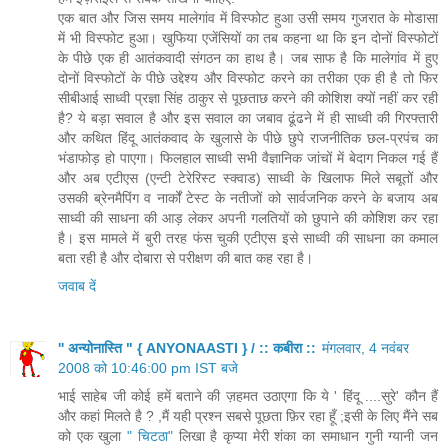
एक बात और जिस समय मालेगांव में विस्फोट हुआ उसी समय गुजरात के मोडासा
में भी विस्फोट हुआ। खुफिया एजेंसियों का तब कहना था कि इन दोनों विस्फोटों
के पीछे एक ही आतंकवादी संगठन का हाथ है। जब साफ है कि मालेगांव में हुए
दोनों विस्फोटों के पीछे उद्देश्य और विस्फोट करने का तरीका एक ही है तो फिर
सीबीआई साध्वी प्रज्ञा सिंह ठाकुर से पूछताछ करने की कोशिश क्यों नहीं कर रही
है? ये बड़ा सवाल है और इस सवाल का जबाव ढूंढने में ही साध्वी की गिरफ्तारी
और कथित हिंदू आतंकवाद के खुलासे के पीछे छुपे राजनीतिक छल-प्रपंच का
भंडाफोड़ हो पाएगा। फिलहाल साध्वी सभी वैज्ञानिक जांचों में बेदाग निकल गई हैं
और अब एटीएस (एन्टी टेरेरिस्ट स्क्वाड) साध्वी के खिलाफ मिले सबूतों और
उसकी ब्रेनमैपिंग व नार्कों टेस्ट के नतीजों को सार्वजनिक करने के बजाय अब
साध्वी की साधना की आड़ लेकर अपनी गलतियों को छुपाने की कोशिश कर रहा
है। इस मामले में बुरी तरह फंस चुकी एटीएस इसे साध्वी की साधना का कमाल
बता रही है और दोबारा से परीक्षण की बात कह रहा है।
जवाब दें
'' अन्योनास्ति " { ANYONAASTI } / :: कबीरा ::
मंगलवार, 4 नवंबर
2008 को 10:46:00 pm IST बजे
भाई साहेब जी कोई हमें बताने की ज़हमत उठाएगा कि ये ' हिंदू ....सुरे' कौन हैं
और कहां मिलते है ? ,मैं यही प्रश्न सबसे पूछता फ़िर रहा हूँ ;इसी के लिए मैंने सब
को एक खुला
" चिटठा"
लिखा है कृप्या मेरी शंका का समाधान गुनी ग्यानी जन