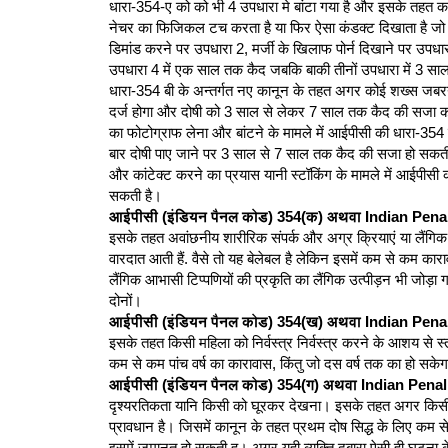
धारा-354-ए को को भी 4 उपधारा मे बांटा गया है और इसके तहत क
नेचर का फिजिकल टच करता है या फिर ऐसा कंडक्ट दिखाता है जो 
डिमांड करने पर उपधारा 2, मर्जी के खिलाफ पोर्न दिखाने पर उप
उपधारा 4 में एक साल तक कैद जबकि बाकी तीनों उपधारा में 3 स
धारा-354 बी के अन्तर्गत नए कानून के तहत अगर कोई शख्स जबरन
दर्ज होगा और दोषी को 3 साल से लेकर 7 साल तक कैद की सजा का 
का फोटोग्राफ लेना और बांटने के मामले में आईपीसी की धारा-354
बार दोषी पाए जाने पर 3 साल से 7 साल तक कैद की सजा हो सकती
और कांटेक्ट करने का प्रयास यानी स्टॉकिंग के मामले में आईपीस
सकती है।
आईपीसी (इंडियन पैनल कोड) 354(क) अथवा Indian Pen
इसके तहत अवांछनीय शारीरिक संपर्क और अग्र क्रियाएं या लैंगिक स
वारदात आती हैं. वैसे तो यह बेलेबल है लेकिन इसमें कम से कम कारा
लैंगिक आभासी टिप्पणियों की प्रकृति का लैंगिक उत्पीड़न भी जोड़ा
दोनों।
आईपीसी (इंडियन पैनल कोड) 354(ख) अथवा Indian Pen
इसके तहत किसी महिला को निर्वस्त्र निर्वस्त्र करने के आशय से
कम से कम पांच वर्ष का कारावास, किंतु जो दस वर्ष तक का हो सके
आईपीसी (इंडियन पैनल कोड) 354(ग) अथवा Indian Pena
दृश्यरतिकता यानि किसी को घूरकर देखना। इसके तहत अगर किसी 
प्रावधान है। जिसमें कानून के तहत प्रथम दोष सिद्ध के लिए कम से
इसमें जमानत हो सकती ह। अगर यही व्यक्ति दुबारा ऐसी ही घटना क