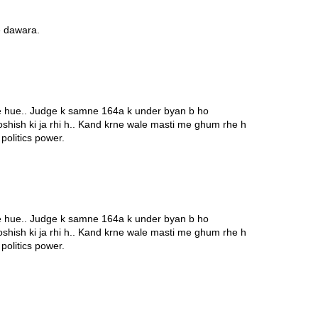
ke dawara.
e hue.. Judge k samne 164a k under byan b ho
koshish ki ja rhi h.. Kand krne wale masti me ghum rhe h
 politics power.
e hue.. Judge k samne 164a k under byan b ho
koshish ki ja rhi h.. Kand krne wale masti me ghum rhe h
 politics power.