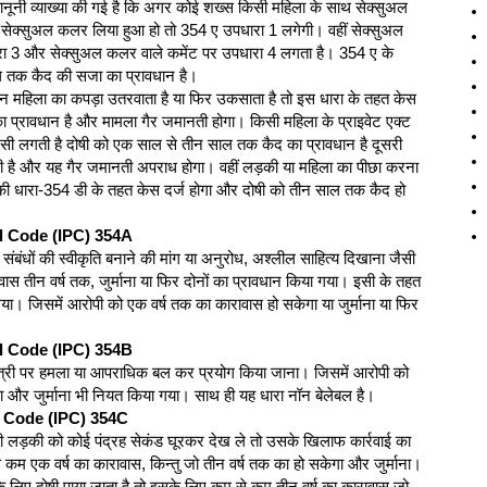
ानूनी व्याख्या की गई है कि अगर कोई शख्स किसी महिला के साथ सेक्सुअल
सेक्सुअल कलर लिया हुआ हो तो 354 ए उपधारा 1 लगेगी। वहीं सेक्सुअल
धारा 3 और सेक्सुअल कलर वाले कमेंट पर उपधारा 4 लगता है। 354 ए के
ाल तक कैद की सजा का प्रावधान है।
 महिला का कपड़ा उतरवाता है या फिर उकसाता है तो इस धारा के तहत केस
प्रावधान है और मामला गैर जमानती होगा। किसी महिला के प्राइवेट एक्ट
 सी लगती है दोषी को एक साल से तीन साल तक कैद का प्रावधान है दूसरी
 है और यह गैर जमानती अपराध होगा। वहीं लड़की या महिला का पीछा करना
ी की धारा-354 डी के तहत केस दर्ज होगा और दोषी को तीन साल तक कैद हो
al Code (IPC) 354A
ंबंधों की स्वीकृति बनाने की मांग या अनुरोध, अश्लील साहित्य दिखाना जैसी
वास तीन वर्ष तक, जुर्माना या फिर दोनों का प्रावधान किया गया। इसी के तहत
 गया। जिसमें आरोपी को एक वर्ष तक का कारावास हो सकेगा या जुर्माना या फिर
al Code (IPC) 354B
 स्त्री पर हमला या आपराधिक बल कर प्रयोग किया जाना। जिसमें आरोपी को
गा और जुर्माना भी नियत किया गया। साथ ही यह धारा नॉन बेलेबल है।
l Code (IPC) 354C
लड़की को कोई पंद्रह सेकंड घूरकर देख ले तो उसके खिलाफ कार्रवाई का
 कम एक वर्ष का कारावास, किन्तु जो तीन वर्ष तक का हो सकेगा और जुर्माना।
े लिए दोषी पाया जाता है तो इसके लिए कम से कम तीन वर्ष का कारावास जो