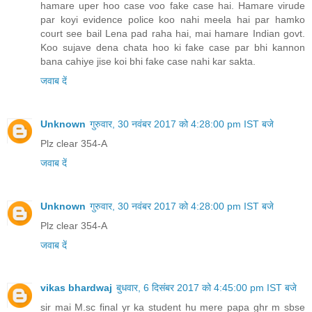
hamare uper hoo case voo fake case hai. Hamare virude
par koyi evidence police koo nahi meela hai par hamko
court see bail Lena pad raha hai, mai hamare Indian govt.
Koo sujave dena chata hoo ki fake case par bhi kannon
bana cahiye jise koi bhi fake case nahi kar sakta.
जवाब दें
Unknown
गुरुवार, 30 नवंबर 2017 को 4:28:00 pm IST बजे
Plz clear 354-A
जवाब दें
Unknown
गुरुवार, 30 नवंबर 2017 को 4:28:00 pm IST बजे
Plz clear 354-A
जवाब दें
vikas bhardwaj
बुधवार, 6 दिसंबर 2017 को 4:45:00 pm IST बजे
sir mai M.sc final yr ka student hu mere papa ghr m sbse