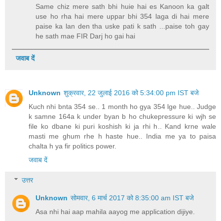
Same chiz mere sath bhi huie hai es Kanoon ka galt
use ho rha hai mere uppar bhi 354 laga di hai mere
paise ka lan den tha uske pati k sath ...paise toh gay
he sath mae FIR Darj ho gai hai
जवाब दें
Unknown
शुक्रवार, 22 जुलाई 2016 को 5:34:00 pm IST बजे
Kuch nhi bnta 354 se.. 1 month ho gya 354 lge hue.. Judge
k samne 164a k under byan b ho chukepressure ki wjh se
file ko dbane ki puri koshish ki ja rhi h.. Kand krne wale
masti me ghum rhe h haste hue.. India me ya to paisa
chalta h ya fir politics power.
जवाब दें
उत्तर
Unknown
सोमवार, 6 मार्च 2017 को 8:35:00 am IST बजे
Asa nhi hai aap mahila aayog me application dijiye.