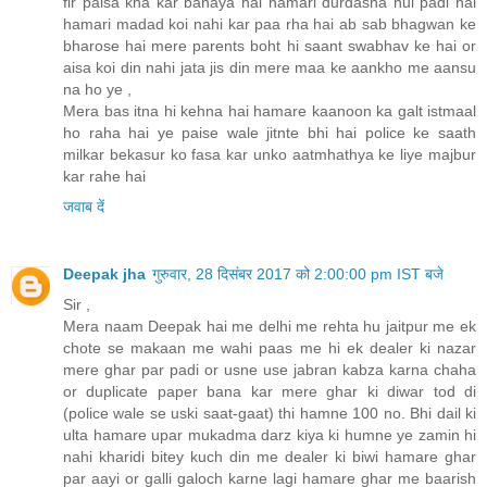
fir paisa kha kar banaya hai hamari durdasha hui padi hai
hamari madad koi nahi kar paa rha hai ab sab bhagwan ke
bharose hai mere parents boht hi saant swabhav ke hai or
aisa koi din nahi jata jis din mere maa ke aankho me aansu
na ho ye ,
Mera bas itna hi kehna hai hamare kaanoon ka galt istmaal
ho raha hai ye paise wale jitnte bhi hai police ke saath
milkar bekasur ko fasa kar unko aatmhathya ke liye majbur
kar rahe hai
जवाब दें
Deepak jha
गुरुवार, 28 दिसंबर 2017 को 2:00:00 pm IST बजे
Sir ,
Mera naam Deepak hai me delhi me rehta hu jaitpur me ek
chote se makaan me wahi paas me hi ek dealer ki nazar
mere ghar par padi or usne use jabran kabza karna chaha
or duplicate paper bana kar mere ghar ki diwar tod di
(police wale se uski saat-gaat) thi hamne 100 no. Bhi dail ki
ulta hamare upar mukadma darz kiya ki humne ye zamin hi
nahi kharidi bitey kuch din me dealer ki biwi hamare ghar
par aayi or galli galoch karne lagi hamare ghar me baarish