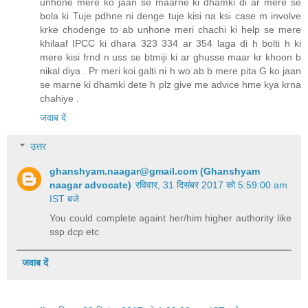
unhone mere ko jaan se maarne ki dhamki di ar mere se
bola ki Tuje pdhne ni denge tuje kisi na ksi case m involve
krke chodenge to ab unhone meri chachi ki help se mere
khilaaf IPCC ki dhara 323 334 ar 354 laga di h bolti h ki
mere kisi frnd n uss se btmiji ki ar ghusse maar kr khoon b
nikal diya . Pr meri koi galti ni h wo ab b mere pita G ko jaan
se marne ki dhamki dete h plz give me advice hme kya krna
chahiye .
जवाब दें
उत्तर
ghanshyam.naagar@gmail.com
(Ghanshyam
naagar advocate)
रविवार, 31 दिसंबर 2017 को 5:59:00 am
IST बजे
You could complete againt her/him higher authority like
ssp dcp etc
जवाब दें