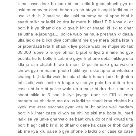
k me usse door ho jaou bt me ladki k ghar phuch gya or
uski mummy or choti behan ko sb btaya k aapki ladki muje
use kr rhi h 2 saal se ulta uski mummy ne hi apne bhai k
saath milkr or ladki ko dra kr mere hi kilaaf FIR krwa di or
bolti h k ye dhamki de kr gya h khi or shaadi ki iski to ghar
se uttha le jaounga.....police walo ne muje preshan kr daala
ulta ladki ne b likh diya compliant me k ye mera picha krta h
or jabardasti krta h shadi k liye police walo ne mujse ab tak
35,000 rupee b le liye phhon b jabt kr liya 2 mhine ho gye
pochta hu to bolte h Lab me gaye h phone detail niklegi ulta
ldki jo sim chalati h wo b meri ID pe thi uske gharwale b
chowk gye or maine photo b dikhaye uske apne or whatsup
chating b jb ladki walo ko pta chala k hmari ladki hi jhuti h
tab ladki wale bolte h k agar ye sb ye phle bta deti to hm
case nhi krte bt police wale ab b muje hi dra rhe h bolte h
sboot nikla to 3 saal k liye jayega uper se FIR ki copy
mangta hu nhi dete me ab us ladki se shadi krna chahta hu
kyoki me usse succhaa pyar krta hu bt police wali madam
bolti h k Inter caste ki wjh se nhi ho skti me bolta hu meri
ladki se ya unke gharwalo se baat krwa do bt nhi krwati ulta
bolti h agr call b kr di to dhamki dene ka case or thok dungi
ab me kya kru paise b gye phone b ladki b or case ka case