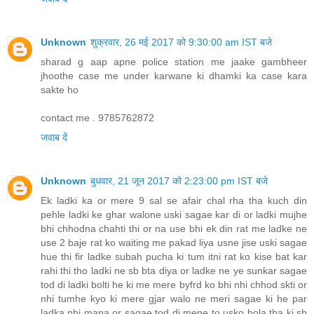
Unknown
शुक्रवार, 26 मई 2017 को 9:30:00 am IST बजे
sharad g aap apne police station me jaake gambheer
jhoothe case me under karwane ki dhamki ka case kara
sakte ho
contact me . 9785762872
जवाब दें
Unknown
बुधवार, 21 जून 2017 को 2:23:00 pm IST बजे
Ek ladki ka or mere 9 sal se afair chal rha tha kuch din
pehle ladki ke ghar walone uski sagae kar di or ladki mujhe
bhi chhodna chahti thi or na use bhi ek din rat me ladke ne
use 2 baje rat ko waiting me pakad liya usne jise uski sagae
hue thi fir ladke subah pucha ki tum itni rat ko kise bat kar
rahi thi tho ladki ne sb bta diya or ladke ne ye sunkar sagae
tod di ladki bolti he ki me mere byfrd ko bhi nhi chhod skti or
nhi tumhe kyo ki mere gjar walo ne meri sagae ki he par
ladka nhi mana or sagae tod di mene to usko bola tha ki sb