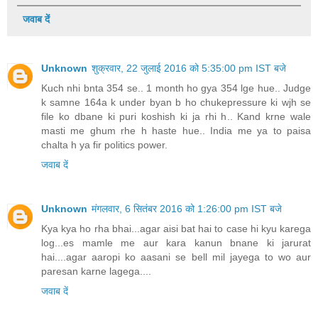
जवाब दें
Unknown
शुक्रवार, 22 जुलाई 2016 को 5:35:00 pm IST बजे
Kuch nhi bnta 354 se.. 1 month ho gya 354 lge hue.. Judge
k samne 164a k under byan b ho chukepressure ki wjh se
file ko dbane ki puri koshish ki ja rhi h.. Kand krne wale
masti me ghum rhe h haste hue.. India me ya to paisa
chalta h ya fir politics power.
जवाब दें
Unknown
मंगलवार, 6 सितंबर 2016 को 1:26:00 pm IST बजे
Kya kya ho rha bhai...agar aisi bat hai to case hi kyu karega
log...es mamle me aur kara kanun bnane ki jarurat
hai....agar aaropi ko aasani se bell mil jayega to wo aur
paresan karne lagega....
जवाब दें