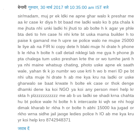
बेनामी
गुरुवार, 30 मार्च 2017 को 10:35:00 am IST बजे
sir/madam, muj pr ek ldki ne apne ghar walo k preshar me
aa kr case kr diya h bt baad me ladki walo ko b pta chala k
me jhuta nhi unki ladki hi jhuti to ab bolte h k agar ye phle
bta deti to hm case hi nhi krte bt uska mama builder h to
paise k gamand me h upre se police walo ne mujse 25000
le liye ab na FIR ki copy dete h blaki muje hi drate h phone
b le rkha h bolte h call detail niklegi lab me gya h phone jb
pta chalega tum usko preshan krte the or wo tumhe janti h
ya nhi maine whatsup chating, photo uske apne ek saath
wale, yahan tk k jo numbr wo use krti h wo b meri ID pe bt
nhi ulta muje hi drate h ab me kya kru na ladki or uske
gharwalo se baat krwate h bolte ek case or thok denge
dhamki dene ka koi NGO ya koi any person meri help kr
skta h plzzzzzzzzzzz me ab b us ladki se shadi krna chahta
hu bt police wale hi bolte h k intercaste ki wjh se nhi hogi
dimak kharab kr rkha h or bolte h abhi 15000 ka jugad or
rkho wrna sidhe jail jaoge ledies police h IO ab me kya kru
yr koi help kro 8742948371
जवाब दें