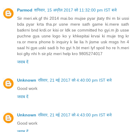
Parmod
शनिवार, 15 अप्रैल 2017 को 11:32:00 pm IST बजे
Sir meri.ek.gf thi 2014 mai.bo mujse pyar jtaty thi m bi ussi
bda pyar krta tha.pr usne mere sath game ki.mere sath
batkrni bnd krdi.or kisi or ldk se committed ho gyi.m jb usse
puchne gya usne logo ko y khkepitai krvai ki muje tng kr
ra.or mera phone b inquiry k lie lia h jisme usk msgs hn 4
saal hi gye.uski sadi b ho gyi h.bt meri lyf spoil ho re h.meri
koi glty nhi h sir.plz meri help kro 9805274017
जवाब दें
Unknown
रविवार, 21 मई 2017 को 4:40:00 pm IST बजे
Good work
जवाब दें
Unknown
रविवार, 21 मई 2017 को 4:43:00 pm IST बजे
Good work
जवाब दें