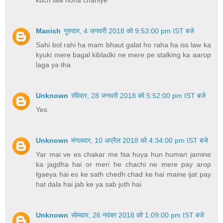
Manish
गुरुवार, 4 जनवरी 2018 को 9:53:00 pm IST बजे
Sahi bol rahi ha mam bhaut galat ho raha ha iss law ka
kyuki mere bagal kibladki ne mere pe stalking ka aarop
laga ya tha
Unknown
रविवार, 28 जनवरी 2018 को 5:52:00 pm IST बजे
Yes
Unknown
मंगलवार, 10 अप्रैल 2018 को 4:34:00 pm IST बजे
Yar mai ve es chakar me fsa huya hun humari jamine
ka jagdha hai or meri he chachi ne mere pay arop
lgaeya hai es ke sath chedh chad ke hai maine ijat pay
hat dala hai jab ke ya sab juth hai
Unknown
सोमवार, 26 नवंबर 2018 को 1:09:00 pm IST बजे