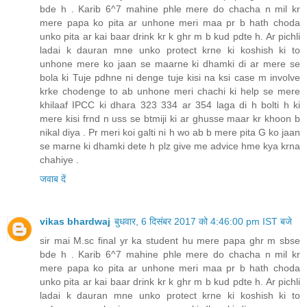
bde h . Karib 6^7 mahine phle mere do chacha n mil kr
mere papa ko pita ar unhone meri maa pr b hath choda
unko pita ar kai baar drink kr k ghr m b kud pdte h. Ar pichli
ladai k dauran mne unko protect krne ki koshish ki to
unhone mere ko jaan se maarne ki dhamki di ar mere se
bola ki Tuje pdhne ni denge tuje kisi na ksi case m involve
krke chodenge to ab unhone meri chachi ki help se mere
khilaaf IPCC ki dhara 323 334 ar 354 laga di h bolti h ki
mere kisi frnd n uss se btmiji ki ar ghusse maar kr khoon b
nikal diya . Pr meri koi galti ni h wo ab b mere pita G ko jaan
se marne ki dhamki dete h plz give me advice hme kya krna
chahiye .
जवाब दें
vikas bhardwaj
बुधवार, 6 दिसंबर 2017 को 4:46:00 pm IST बजे
sir mai M.sc final yr ka student hu mere papa ghr m sbse
bde h . Karib 6^7 mahine phle mere do chacha n mil kr
mere papa ko pita ar unhone meri maa pr b hath choda
unko pita ar kai baar drink kr k ghr m b kud pdte h. Ar pichli
ladai k dauran mne unko protect krne ki koshish ki to