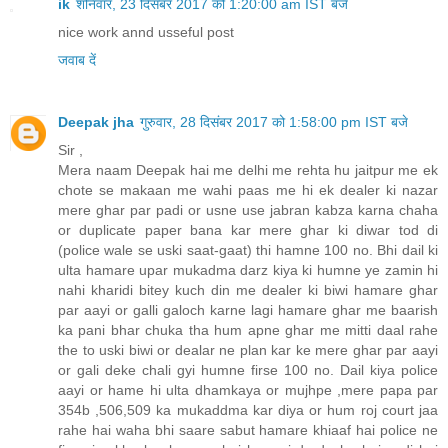
ik
शनिवार, 23 दिसंबर 2017 को 1:20:00 am IST बजे
nice work annd usseful post
जवाब दें
Deepak jha
गुरुवार, 28 दिसंबर 2017 को 1:58:00 pm IST बजे
Sir ,
Mera naam Deepak hai me delhi me rehta hu jaitpur me ek
chote se makaan me wahi paas me hi ek dealer ki nazar
mere ghar par padi or usne use jabran kabza karna chaha
or duplicate paper bana kar mere ghar ki diwar tod di
(police wale se uski saat-gaat) thi hamne 100 no. Bhi dail ki
ulta hamare upar mukadma darz kiya ki humne ye zamin hi
nahi kharidi bitey kuch din me dealer ki biwi hamare ghar
par aayi or galli galoch karne lagi hamare ghar me baarish
ka pani bhar chuka tha hum apne ghar me mitti daal rahe
the to uski biwi or dealar ne plan kar ke mere ghar par aayi
or gali deke chali gyi humne firse 100 no. Dail kiya police
aayi or hame hi ulta dhamkaya or mujhpe ,mere papa par
354b ,506,509 ka mukaddma kar diya or hum roj court jaa
rahe hai waha bhi saare sabut hamare khiaaf hai police ne