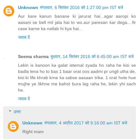
Unknown
मंगलवार, 6 सितंबर 2016 को 1:27:00 pm IST बजे
Aur kare kanun banane ki jarurat hai...agar aaropi ko
aasani se bell mil jata hai to wo.aur paresan kar dega....fir
case karne ka natlab hi kya hai...
जवाब दें
Seema sharma
बुधवार, 14 सितंबर 2016 को 6:45:00 am IST बजे
Lekin is kanoon ka galat istemal zyada ho raha he kisi se
badla lena ho to bas 1 baar orat oos aadmi pr ungli utha de,
kisi ki life khrab krne ka sabse aasaan trika. 1 orat hote hue
mujhe ye likhne me bahot bura lag raha he, lekin yhi sach
he.
जवाब दें
उत्तर
Unknown
मंगलवार, 4 अप्रैल 2017 को 9:16:00 am IST बजे
Right mam