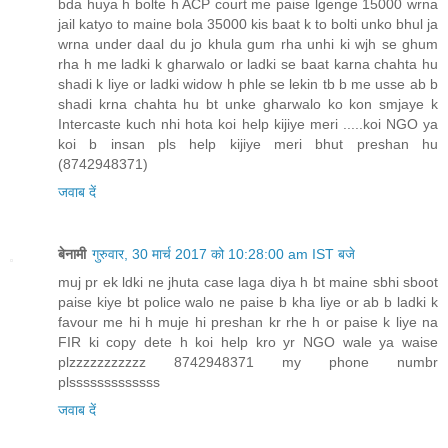
bda huya h bolte h ACP court me paise lgenge 15000 wrna
jail katyo to maine bola 35000 kis baat k to bolti unko bhul ja
wrna under daal du jo khula gum rha unhi ki wjh se ghum
rha h me ladki k gharwalo or ladki se baat karna chahta hu
shadi k liye or ladki widow h phle se lekin tb b me usse ab b
shadi krna chahta hu bt unke gharwalo ko kon smjaye k
Intercaste kuch nhi hota koi help kijiye meri .....koi NGO ya
koi b insan pls help kijiye meri bhut preshan hu
(8742948371)
जवाब दें
बेनामी
गुरुवार, 30 मार्च 2017 को 10:28:00 am IST बजे
muj pr ek ldki ne jhuta case laga diya h bt maine sbhi sboot
paise kiye bt police walo ne paise b kha liye or ab b ladki k
favour me hi h muje hi preshan kr rhe h or paise k liye na
FIR ki copy dete h koi help kro yr NGO wale ya waise
plzzzzzzzzzzz 8742948371 my phone numbr
plsssssssssssss
जवाब दें