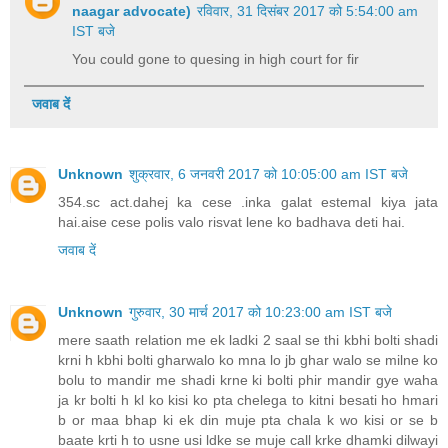
naagar advocate)
रविवार, 31 दिसंबर 2017 को 5:54:00 am
IST बजे
You could gone to quesing in high court for fir
जवाब दें
Unknown
शुक्रवार, 6 जनवरी 2017 को 10:05:00 am IST बजे
354.sc act.dahej ka cese .inka galat estemal kiya jata
hai.aise cese polis valo risvat lene ko badhava deti hai.
जवाब दें
Unknown
गुरुवार, 30 मार्च 2017 को 10:23:00 am IST बजे
mere saath relation me ek ladki 2 saal se thi kbhi bolti shadi
krni h kbhi bolti gharwalo ko mna lo jb ghar walo se milne ko
bolu to mandir me shadi krne ki bolti phir mandir gye waha
ja kr bolti h kl ko kisi ko pta chelega to kitni besati ho hmari
b or maa bhap ki ek din muje pta chala k wo kisi or se b
baate krti h to usne usi ldke se muje call krke dhamki dilwayi