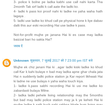
3- police k bolne pe ladka kabhi use call nahi karta Tha
2month Tak sirf ladki k call aate the ladki ko.
4- ladki k pass koi proof nahi ki ladke ne yaha waha hath
lagaya .
5- ladki use ladke ko khud call pe physical hone k liye dabav
dalti this aur eski recording Hai use ladke k pass.
Not-for-profit mujhe ye janana Hai ki es case may ladka
baizzat bari ho sakta Hai?
जवाब दें
Unknown
शुक्रवार, 7 जुलाई 2017 को 7:23:00 pm IST बजे
Mujhe ek chiz janani Hai ki ..agar ladki kiski ladke ko khud
call Kar k kahi bulaye n bad may ladka apne ghar chala jata
Hai n suddenly ladki police station ja Kar report likhwati Hai
ki ladne ne use bulaya n yaha waha touch kiya.
1- ladke k.pass sabhi recording Hai ki usi me ladke ko
zabardasti bulaya Milne.
2- ladka ladki pehele living relationship may the 5months
but bad may ladki police station may ja k ye keheti Hai ki
mujhe ladke k sath kuch nahi rakhna bhale hum living may