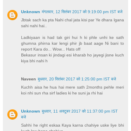
Unknown
मंगलवार, 12 सितंबर 2017 को 9:19:00 pm IST बजे
Jbtak sach ka pta Nahi chal jata kisi par Ye dhara lgana
sahi nahi hai..
Ladkiyaan is had tak giri hui h ki phle unhi ke sath
ghumna phirna kar lengi phir jb baat aage Ni bani to
report Kara do... Wow... Hats off
Bekasur insan ki jindagi esi kharab ho jayegi jisne kuch
kiya bhi nahi h
Naveen
बुधवार, 20 सितंबर 2017 को 1:25:00 pm IST बजे
Kuchh aisa he hua hai mere sath 2months pehle meri
koi nhi sun rha sirf ladies ki he suni ja rhi hai
Unknown
बुधवार, 11 अक्टूबर 2017 को 11:37:00 pm IST
बजे
Sahhi he right eskaa Kaya karna chahiye uske liye bhi
kuch law hona chahiye