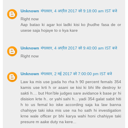
Unknown
मंगलवार, 4 अप्रैल 2017 को 9:18:00 am IST बजे
Right now
Aap batao ki agar koi ladki kisi ko jhudhe fasa de or
usese saja hojaye to o kya kare
Unknown
मंगलवार, 4 अप्रैल 2017 को 9:40:00 am IST बजे
Right now
Unknown
मंगलवार, 2 मई 2017 को 7:00:00 pm IST बजे
Law ka mis use jyada ho rha h 90 percent femals 354
kamis use krti h or asani se kisi ki bhi life destroy kr
sakti h.... but Hon'ble judges sare avidance k base pr hi
disision krte h.. or yahi sahi h... yadi 354 galat sabit hiti
h to us femal ko iske according saja ka law banna
chahiyye taki iska mis use na ho sath hi investigation
krne wale officer pr bhi karya wahi honi chahiyye taki
presure m aake duty na kere...