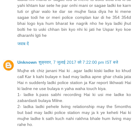
yahi khtam kar sete he par onhi mani or sagae ladki ke karn
tuti or ghar walo ke dar se mujhe fasa diya he ki mene
sagae todi he or meri police complan kar di he 354 354d
bhai logo kya hum bharat ke nagrik nho he kya ladki jhut
bolti he to uski chhan bin kyo nhi ki jati he Uspar kyo koe
dharanhi lgti he
जवाब दें
Unknown
शुक्रवार, 7 जुलाई 2017 को 7:22:00 pm IST बजे
Mujhe ek chiz janani Hai ki ..agar ladki kiski ladke ko khud
call Kar k kahi bulaye n bad may ladka apne ghar chala jata
Hai n suddenly ladki police station ja Kar report likhwati Hai
ki ladne ne use bulaya n yaha waha touch kiya.
1- ladke k.pass sabhi recording Hai ki usi me ladke ko
zabardasti bulaya Milne.
2- ladka ladki pehele living relationship may the 5months
but bad may ladki police station may ja k ye keheti Hai ki
mujhe ladke k sath kuch nahi rakhna bhale hum living may
rahe ho.