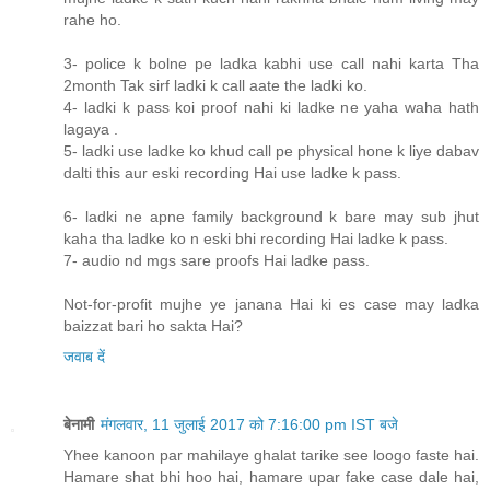
rahe ho.
3- police k bolne pe ladka kabhi use call nahi karta Tha
2month Tak sirf ladki k call aate the ladki ko.
4- ladki k pass koi proof nahi ki ladke ne yaha waha hath
lagaya .
5- ladki use ladke ko khud call pe physical hone k liye dabav
dalti this aur eski recording Hai use ladke k pass.
6- ladki ne apne family background k bare may sub jhut
kaha tha ladke ko n eski bhi recording Hai ladke k pass.
7- audio nd mgs sare proofs Hai ladke pass.
Not-for-profit mujhe ye janana Hai ki es case may ladka
baizzat bari ho sakta Hai?
जवाब दें
बेनामी
मंगलवार, 11 जुलाई 2017 को 7:16:00 pm IST बजे
Yhee kanoon par mahilaye ghalat tarike see loogo faste hai.
Hamare shat bhi hoo hai, hamare upar fake case dale hai,