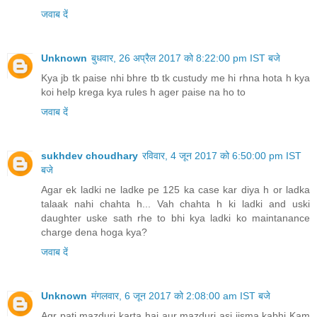
sukhdev choudhary
रविवार, 4 जून 2017 को 6:50:00 pm IST
बजे
Agar ek ladki ne ladke pe 125 ka case kar diya h or ladka
talaak nahi chahta h... Vah chahta h ki ladki and uski
daughter uske sath rhe to bhi kya ladki ko maintanance
charge dena hoga kya?
जवाब दें
Unknown
मंगलवार, 6 जून 2017 को 2:08:00 am IST बजे
Agr pati mazduri karta hai aur mazduri asi jisma kabhi Kam
huwa kabhi nahi huwa kiya fir bhi bharand poshand Dana
padaga aur wo bimar rahta ho aur patni khud apni marzi sa
pati ka ghar chod rakh ho aur 498A /323 IPc ka mukdma bhi
likh rakh ho jis par final report lag chuki ho kharcha Dana
padaga aur jis ghar main pati rahta ho wo oska baap ka
ghar ho shadi ka waqt bhi aur shadi ka bad pati os ghar par
na rahta ho aur osna kharcha na diya ho aur recovery
warrant Ho Gaya aur Khud ki warrant bhi ho gaya ho to kiya
kharcha baap ke Ghar Se liya jayga ya Ghar Se baap ka