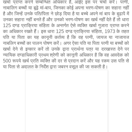
खर्चा प्राप्त करने सम्बन्धित अधिकार है, आईए इस पर चर्चा करें। पत्नी,
नाबालिग बच्चों या बूढ़े मां-बाप, जिनका कोई अपना भरण-पोषण का सहारा नहीं
है और जिन्हें उनके पति/पिता ने छोड़ दिया है या बच्चे अपने मां बाप के बुढापें में
उनका सहारा नहीं बनते हैं और उनको भरण-पोषण का खर्च नहीं देते हैं तो धारा
125 दण्ड प्राक्रिया संहिता के अन्तर्गत ऐसे व्यक्ति खर्चा गुजारा प्राप्त करने
का अधिकार रखते हैं। इस धारा 125 दण्ड प्राक्रिया संहिता, 1973 के तहत
पति या पिता का यह कानूनी कर्तव्य है कि वह पत्नी, जायज या नाजायज
नाबलिग बच्चों का पालन पोषण करें। अगर ऐसा पति या पिता पत्नी या बच्चों को
खर्चा देने से इन्कार करें तो उनके द्वारा प्रार्थना पत्र या दरखास्त देने पर
न्यायिक दण्डाधिकारी प्रथम श्रेणी को कानूनी अधिकार है कि वह आवदेक को
500 रूपये खर्च प्रति व्यक्ति की दर से प्रदान करें और यह रकम उस पति से
या पिता से अदालत के निर्देश द्वारा जबरन वसूल की जा सकती है।
दण्ड प्रक्रिया संहिता 1973 की धारा 125 से 128 तक इस सामाजिक
समस्या निवारण के लिए बनाए गये कानून हैं। इन धाराओं के अधीन, निश्रित
पत्नी, बच्चे व माता-पिता याचिका प्रथम श्रेणी के ज्युडिशियल मैजिस्ट्रेट की
अदालत में दायर कर सकते हैं।
खर्चा प्राप्त करने के लिए याचिका ऐसे अधिकार क्षेत्र वाले ज्युडिशियल
मैजिस्ट्रेट, प्रथम श्रेणी की अदालत में दी जा सकती है।
जहां पति उस समय रह रहा हो।जहां प्रतिवादी हाल तक
आवेदक के साथ रहता रहा हो,