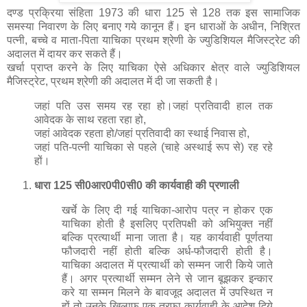
जहां आवेदक रहता हो/जहां प्रतिवादी का स्थाई निवास हो,
जहां पति-पत्नी याचिका से पहले (चाहे अस्थाई रूप से) रह रहे
हों।
धारा 125 सी0आर0पी0सी0 की कार्यवाही की प्रणाली
खर्चे के लिए दी गई याचिका-आरोप पत्र न होकर एक
याचिका होती है इसलिए प्रतिपक्षी को अभियुक्त नहीं
बल्कि प्रत्यार्थी माना जाता है। यह कार्यवाही पूर्णतया
फौजदारी नहीं होती बल्कि अर्ध-फौजदारी होती है।
याचिका अदालत में प्रत्यार्थी को सम्मन जारी किये जाते
हैं। अगर प्रत्यार्थी सम्मन लेने से जान बूझकर इन्कार
करे या सम्मन मिलने के बावजूद अदालत में उपस्थित न
हों तो उनके खिलाफ एक तरफा कार्यवाही के आदेश दिये
जा सकते हैं। एक तरफा फैसले का आदेश उचित कारण
साबित किये जाने पर तीन महीने के अन्दर रद्द करवाया जा
सकता है। प्रार्थी या प्रत्यार्थी दोनों पक्षों को अपने
आरापों को साबित करने के लिए गवाही देने का अधिकार
है। दोनों पक्ष स्वयं अपने गवाह के तौर पर अदालत के
समक्ष पेश होने का अधिकार रखते हैं। केस व अनुमान
सावित्री बनाम गोबिन्द सिंह रावत,1986(1)
सी.एल.आर.पेज नं0 331
में उच्च न्यायालय द्वारा निर्देश
दिया गया है कि जब तक 125 सी0आर0पी0सी0 के