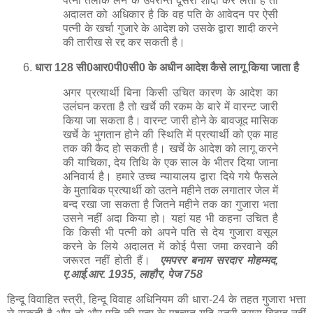
खर्चे के भुगतान होने की स्थिति में प्रत्यार्थी को एक माह
तक की कैद हो सकती है। खर्चे के आदेश को लागू करने
की याचिका, देय तिथि के एक साल के भीतर दिया जाना
अनिवार्य है। हमारे उच्च न्यायालय द्वारा दिये गये फैसले
के मुताबिक प्रत्यार्थी को उतने महीने तक लगातार जेल में
बन्द रखा जा सकता है जितने महीने तक का गुजारा भता
उसने नहीं अदा किया हो। यहां यह भी कहना उचित है
कि किसी भी पत्नी को अपने पति से देय गुजारा वसूल
करने के लिये अदालत में कोई पैसा जमा करवाने की
जरूरत नहीं होती हैं।
एमपरर बनाम सरदार मोहम्मद,
ए.आई.आर. 1935, लाहौर, पेज 758
हिन्‍दू विवाहित स्त्री, हिन्दू विवाह अधिनियम की धारा-24 के तहत गुजारा भत्ता
ले सकती है और तो और पति की मृत्यु के पश्चात यदि स्त्री दूसरा विवाह नहीं
करती तो उसे सास-ससुर से भी गुजारा भत्ता लेने का अधिकार है। हिन्दू विवाह
अधिनियम के अनुसार पत्नी अपने बच्चों की शिक्षा, सुरक्षा और भरण-पोषण के
लिए आवेदन कर सकती है। इसके लिये उसे यह साबित करना होता है कि
जीवन यापन के लिए उसके पास आय का कोई स्थायी स्रोत नहीं है और वह
वित्तीय तौर पर अपना गुजारा नहीं कर सकती। फैमिली कोर्ट ने एक मामले में
फैसला सुनाते हुए कहा कि बिना कारण पति का घर छोड़ने से पत्नी को भरण-
पोषण पाने का अधिकार नहीं है। इसी के साथ अदालत ने युवती द्वारा पति के
खिलाफ लगाया गया भरण-पोषण का आवेदन खारिज कर दिया।
फैमिली कोर्ट ने
एक मामले में फैसला सुनाते हुए कहा कि बिना कारण पति का घर छोड़ने से पत्नी