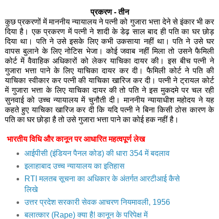
सुनवाई को उच्च न्यायालय में चुनौती दी। माननीय न्यायाधीश महोदय ने यह
कहते हुए याचिका खारिज कर दी कि यदि पत्नी ने बिना किसी ठोस कारण के
पति का घर छोड़ा है तो उसे गुजारा भत्ता पाने का कोई हक नहीं है।
भारतीय
विधि और कानून पर आधारित महत्वपूर्ण लेख
आईपीसी (इंडियन पैनल कोड) की धारा 354 में बदलाव
इलाहाबाद उच्च न्यायालय का इतिहास
RTI मलतब सूचना का अधिकार के अंतर्गत आरटीआई कैसे
लिखे
उत्तर प्रदेश सरकारी सेवक आचरण नियमावली, 1956
बलात्कार (Rape) क्या है! कानून के परिपेक्ष में
प्रथम सूचना रिपोर्ट/देहाती नालिशी, गिरफ्तारी और जमानत के
सम्बन्ध में नागरिकों के अधिकार एवं कर्तव्य
दंड प्रक्रिया संहिता की धारा 144
धारा 50 सी.आर.पी.सी. के अधीन हिरासत व जमानत सम्बन्धित
अधिकार
वाहन दुर्घटना के अन्तर्गत मुआवजा
भरण-पोषण का अधिकार अंतर्गत धारा 125 द.प्र.स. 1973