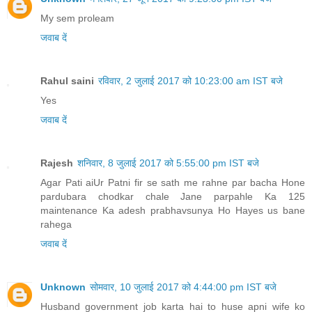
Rajesh
शनिवार, 8 जुलाई 2017 को 5:55:00 pm IST बजे
Agar Pati aiUr Patni fir se sath me rahne par bacha Hone
pardubara chodkar chale Jane parpahle Ka 125
maintenance Ka adesh prabhavsunya Ho Hayes us bane
rahega
जवाब दें
Unknown
सोमवार, 10 जुलाई 2017 को 4:44:00 pm IST बजे
Husband government job karta hai to huse apni wife ko
kitna bharan-posan ke liye kharcha dena padega plz rply
fast
जवाब दें
बेनामी
बुधवार, 26 जुलाई 2017 को 1:25:00 pm IST बजे
Kya me apne Pati se mera aur Meri bachhi ka gujara mang
sakti Hu?? Jab ki usne keh diya he ki Vo Kuch karta nai he