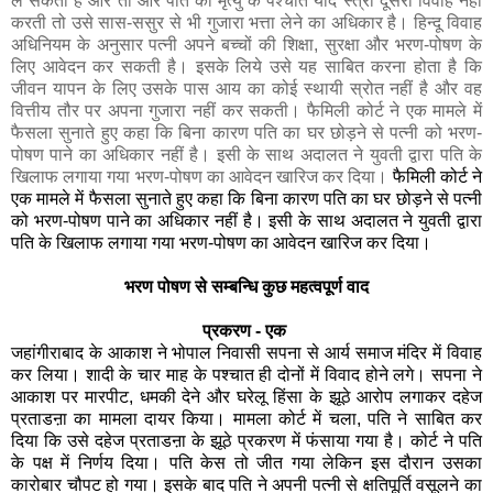
को भरण-पोषण पाने का अधिकार नहीं है। इसी के साथ अदालत ने युवती द्वारा
पति के खिलाफ लगाया गया भरण-पोषण का आवेदन खारिज कर दिया।
भरण पोषण से सम्‍बन्धि कुछ महत्‍वपूर्ण वाद
प्रकरण - एक
जहांगीराबाद के आकाश ने भोपाल निवासी सपना से आर्य समाज मंदिर में विवाह
कर लिया। शादी के चार माह के पश्चात ही दोनों में विवाद होने लगे। सपना ने
आकाश पर मारपीट, धमकी देने और घरेलू हिंसा के झूठे आरोप लगाकर दहेज
प्रताडऩा का मामला दायर किया। मामला कोर्ट में चला, पति ने साबित कर
दिया कि उसे दहेज प्रताडऩा के झूठे प्रकरण में फंसाया गया है। कोर्ट ने पति
के पक्ष में निर्णय दिया। पति केस तो जीत गया लेकिन इस दौरान उसका
कारोबार चौपट हो गया। इसके बाद पति ने अपनी पत्नी से क्षतिपूर्ति वसूलने का
प्रकरण दायर किया। पत्नी ने झूठे प्रकरण दर्ज करने के मामले मे कार्यवाही
करने के लिए कोर्ट में इस्तगासा लगाया। कोर्ट के आदेश के बाद पत्नी ने पति को
क्षतिपूर्ति के रूप में कुछ राशि दी। यही नहीं पति ने पत्नी से भरण-पोषण की भी
मांग की। पति को क्षतिपूर्ति की राशि मिली। हिन्दू मैरिज एक्ट के तहत उसे
भरण-पोषण का लाभ भी मिल सकता है।
प्रकरण - दो
फैमिली कोर्ट ने एक मामले में फैसला सुनाते हुए कहा कि बिना कारण पति का घर
छोड़ने से पत्नी को भरण-पोषण पाने का अधिकार नहीं है। इसी के साथ अदालत
ने युवती द्वारा पति के खिलाफ लगाया गया भरण-पोषण का आवेदन खारिज कर