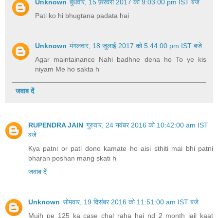
RUPENDRA JAIN
गुरुवार, 24 नवंबर 2016 को 10:42:00 am IST
बजे
Kya patni or pati dono kamate ho aisi sthiti mai bhi patni
bharan poshan mang skati h
जवाब दें
Unknown
सोमवार, 19 दिसंबर 2016 को 11:51:00 am IST बजे
Mujh pe 125 ka case chal raha hai nd 2 month jail kaat
chuka huin jabki ye ek dam jhutha mukadma hai nd ye
kanoon vaise he sirf or sirf ladki ki faver mein hain even
mera judge bhi 100% ladki ki fever mein he ek tarfa faisla
karta hai main is case mein sahi salah chahta huin bcoz
advocates tak ko is case ki piri jankari nahi hoti so plz agar
koi achha insaan meri madad kar sake bina kisi lalach k to
main uska bahut abhari rahunga plz call me on my number
shahsi Kumar: 8196940950
जवाब दें