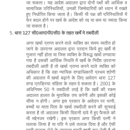
गुजारा नहीं होता या जिस व्यक्ति के विरूद्ध खर्चा लगवाया
गया है उसकी आर्थिक स्थिति में खर्चे के निर्देश उपरान्त
तबदीली आती है तो खर्चा प्राप्त करने वाले व्यक्ति को
अधिकार है कि वहा न्यायिक दण्डाधिकारी प्रथम श्रेणी
की अदालत में खर्चा बढ़ाने के लिए आवेदन धारा 127
दण्ड प्राक्रिया संहिता के तहत दे सकता है। 2001 के
अधिनियम 50 ने तबदीली लाई है कि खर्चे की रकम
अदालत हालत के मुताबिक तय करेगी और इसकी कोई
सीमा न होगी। अगर इस प्रकार के आवेदन पर पत्नी,
बच्चों या माता पिता के खर्चा तबदीली करने की सुनवाई
करता है तो अदालत किसी दिवानी दावे में हुए फैसले को
भी मद्देनजर रखेगी। इस प्रकार अगर किसी पत्नी ने
तलाक लिया है या पति ने उसे तलाक दिया है और ऐसी
पत्नी तलाक लेने के उपरान्त दूसरी शादी कर लेती है तो
अदालत को अधिकार है कि वह पति के आवेदन पर ऐसी
पत्नी के खर्चा गुजारे के आदेश को उसके द्वारा शादी करने
की तारीख से रद्द कर सकती है।
धारा 128 सी0आर0पी0सी0 के अधीन आदेश कैसे लागू किया जाता है
अगर प्रत्यार्थी बिना किसी उचित कारण के आदेश का
उलंघन करता है तो खर्चे की रकम के बारे में वारन्ट जारी
किया जा सकता है। वारन्ट जारी होने के बावजूद मासिक