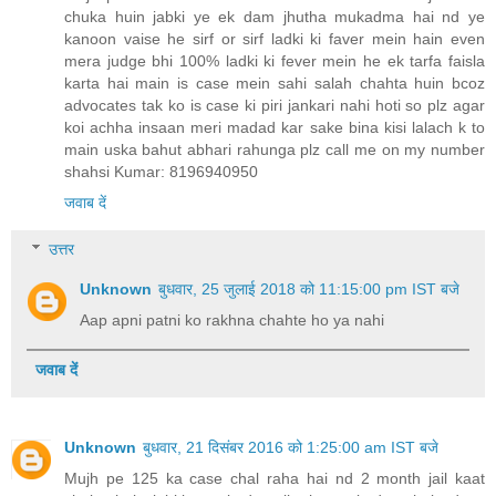
उत्तर
Unknown
बुधवार, 25 जुलाई 2018 को 11:15:00 pm IST बजे
Aap apni patni ko rakhna chahte ho ya nahi
जवाब दें
Unknown
बुधवार, 21 दिसंबर 2016 को 1:25:00 am IST बजे
Mujh pe 125 ka case chal raha hai nd 2 month jail kaat
chuka huin jabki ye ek dam jhutha mukadma hai nd ye
kanoon vaise he sirf or sirf ladki ki faver mein hain even
mera judge bhi 100% ladki ki fever mein he ek tarfa faisla
karta hai main is case mein sahi salah chahta huin bcoz
advocates tak ko is case ki piri jankari nahi hoti so plz agar
koi achha insaan meri madad kar sake bina kisi lalach k to
main uska bahut abhari rahunga plz call me on my number
shahsi Kumar: 8196940950
जवाब दें