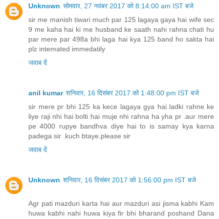
anil kumar
शनिवार, 16 दिसंबर 2017 को 1:48:00 pm IST बजे
sir mere pr bhi 125 ka kece lagaya gya hai ladki rahne ke
liye raji nhi hai bolti hai muje nhi rahna ha yha pr .aur mere
pe 4000 rupye bandhva diye hai to is samay kya karna
padega sir .kuch btaye.please sir
जवाब दें
Unknown
शनिवार, 16 दिसंबर 2017 को 1:56:00 pm IST बजे
Agr pati mazduri karta hai aur mazduri asi jisma kabhi Kam
huwa kabhi nahi huwa kiya fir bhi bharand poshand Dana
padaga aur wo bimar rahta ho aur patni khud apni marzi sa
pati ka ghar chod rakh ho aur 498A /323 IPc ka mukdma bhi
likh rakh ho jis par final report lag chuki ho kharcha Dana
padaga aur jis ghar main pati rahta ho wo oska baap ka
ghar ho shadi ka waqt bhi aur shadi ka bad pati os ghar par
na rahta ho aur osna kharcha na diya ho aur recovery
warrant Ho Gaya aur Khud ki warrant bhi ho gaya ho to kiya
kharcha baap ke Ghar Se liya jayga ya Ghar Se baap ka
saman bach kar Paisa Vasoola jayega aur Pati Na Mile Toh
Kya Uske Pita aur .sir mera yhi metar hai .sem