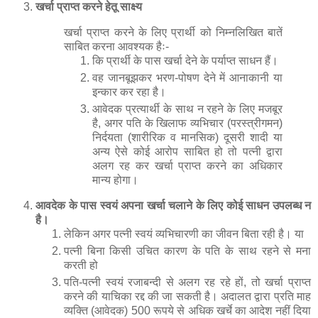
निर्दयता (शारीरिक व मानसिक) दूसरी शादी या
अन्य ऐसे कोई आरोप साबित हो तो पत्नी द्वारा
अलग रह कर खर्चा प्राप्त करने का अधिकार
मान्य होगा।
आवदेक के पास स्वयं अपना खर्चा चलाने के लिए कोई साधन उपलब्ध न
है।
लेकिन अगर पत्नी स्वयं व्यभिचारणी का जीवन बिता रही है। या
पत्नी बिना किसी उचित कारण के पति के साथ रहने से मना
करती हो
पति-पत्नी स्वयं रजाबन्दी से अलग रह रहे हों, तो खर्चा प्राप्त
करने की याचिका रद्द की जा सकती है। अदालत द्वारा प्रति माह
व्यक्ति (आवेदक) 500 रूपये से अधिक खर्चे का आदेश नहीं दिया
जा सकता। यह आदेश अदालत द्वारा दोनों पक्षों की आर्थिक व
सामाजिक परिस्थितियों, उनकी जिम्मेदारियों को ध्यान में रखते
हुए निर्धारित किया जाता है। किसी भी पक्ष की परिस्थितियों में
फेर बदल होने पर खर्च के आदेश को रद्द या कम या ज्यादा किया
जा सकता है।
धारा 127 सी0आर0पी0सी0 के तहत खर्चे मे तबदीली
अगर खर्चा प्राप्त करने वाले व्यक्ति का समय व्यतीत हो
जाने के उपरान्त अदालत द्वारा प्रदान किये हुए खर्चे से