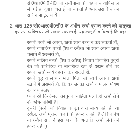
अपने बालिग बच्चों (वैध व अवैध) सिवाय विवाहित पुत्री
के) जो शारीरिक या मानसिक रूप से अक्षम होने पर
अपना खर्चा स्वयं वहन न कर सकते हों,
अपने वृद्ध व लाचार माता पिता जो स्वयं अपना खर्चा
उठाने में असमर्थ हो, कि वह उनका खर्चा व पालन पोषण
का व्यय उठाएं।
ध्यान रहे कि केवल कानूनन व्याहिता पत्नी ही खर्चा लेने
की अधिकारिणी है।
दूसरी (पत्नी जो विवाह कानून द्वारा मान्य नहीं है, या
रखैल, खर्चा प्राप्त करने की हकदार नहीं है लेकिन वैध
या अवैध सन्तानें इस धारा के अन्तर्गत खर्चा लेने की
हकदार है।)
खर्चा प्राप्त करने हेतू साक्ष्य
खर्चा प्राप्त करने के लिए प्रार्थी को निम्नलिखित बातें
साबित करना आवश्यक हैः-
कि प्रार्थी के पास खर्चा देने के पर्याप्त साधन हैं।
वह जानबूझकर भरण-पोषण देने में आनाकानी या
इन्कार कर रहा है।
आवेदक प्रत्यार्थी के साथ न रहने के लिए मजबूर
है, अगर पति के खिलाफ व्यभिचार (परस्त्रीगमन)