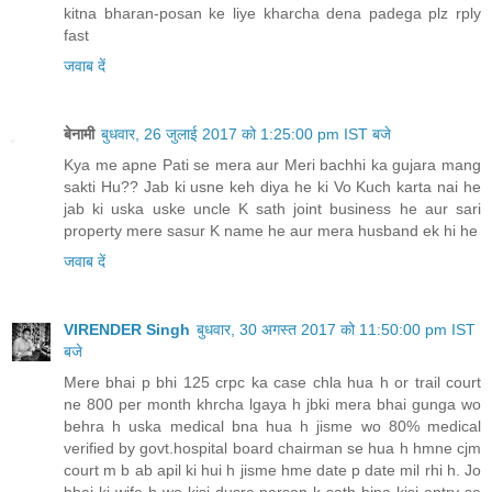
jab ki uska uske uncle K sath joint business he aur sari
property mere sasur K name he aur mera husband ek hi he
जवाब दें
VIRENDER Singh
बुधवार, 30 अगस्त 2017 को 11:50:00 pm IST
बजे
Mere bhai p bhi 125 crpc ka case chla hua h or trail court
ne 800 per month khrcha lgaya h jbki mera bhai gunga wo
behra h uska medical bna hua h jisme wo 80% medical
verified by govt.hospital board chairman se hua h hmne cjm
court m b ab apil ki hui h jisme hme date p date mil rhi h. Jo
bhai ki wife h wo kisi dusre person k sath bina kisi entry se
rh rhi h or sath m khrche ka dava bhi kr rhi h . Please help
us ki hume kya krna chahiye.
जवाब दें
Unknown
रविवार, 17 सितंबर 2017 को 11:48:00 am IST बजे
Dear sir kya 13b act ke tahat 6month tak court ke bataye
gye adesh anusar agar husband mani order deta hai to par