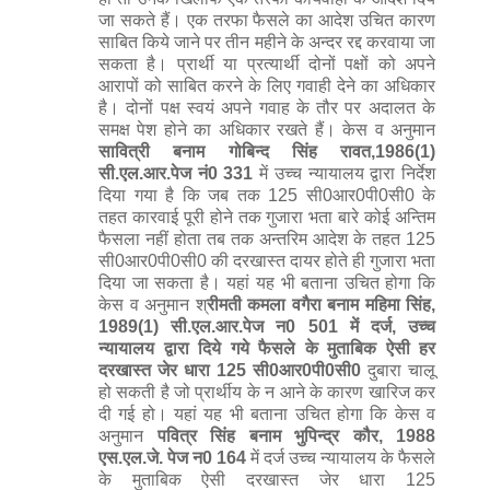
तहत कारवाई पूरी होने तक गुजारा भता बारे कोई अन्तिम
फैसला नहीं होता तब तक अन्तरिम आदेश के तहत 125
सी0आर0पी0सी0 की दरखास्त दायर होते ही गुजारा भता
दिया जा सकता है। यहां यह भी बताना उचित होगा कि
केस व अनुमान श्
रीमती कमला वगैरा बनाम महिमा सिंह,
1989(1) सी.एल.आर.पेज न0 501 में दर्ज, उच्च
न्यायालय द्वारा दिये गये फैसले के मुताबिक ऐसी हर
दरखास्त जेर धारा 125 सी0आर0पी0सी0
दुबारा चालू
हो सकती है जो प्रार्थीय के न आने के कारण खारिज कर
दी गई हो। यहां यह भी बताना उचित होगा कि केस व
अनुमान
पवित्र सिंह बनाम भुपिन्द्र कौर, 1988
एस.एल.जे. पेज न0 164
में दर्ज उच्च न्यायालय के फैसले
के मुताबिक ऐसी दरखास्त जेर धारा 125
सी0आर0पी0सी0 जो राजीनामा की वहज से वापिस ले
ली गई हो दुबारा चलाई जा सकती है अगर उस केस का
राजीनामा टूट जाये।
धारा 125 सी0आर0पी0सी0 के अधीन खर्चा प्राप्त करने की पात्रता
हर उस व्यक्ति पर जो साधन सम्पन्न है, यह कानूनी दायित्व है कि वहः
अपनी पत्नी जो अपना, खर्चा स्वयं वहन न कर सकती हों,
अपने नाबालिग बच्चों (वैध व अवैध) जो स्वयं अपना खर्चा
चलाने में असमर्थ हो,