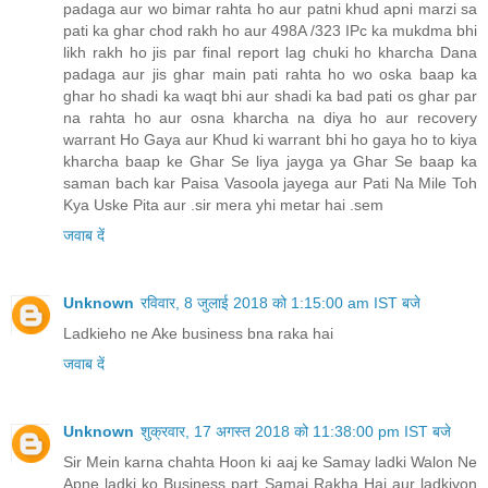
जवाब दें
Unknown
रविवार, 8 जुलाई 2018 को 1:15:00 am IST बजे
Ladkieho ne Ake business bna raka hai
जवाब दें
Unknown
शुक्रवार, 17 अगस्त 2018 को 11:38:00 pm IST बजे
Sir Mein karna chahta Hoon ki aaj ke Samay ladki Walon Ne
Apne ladki ko Business part Samaj Rakha Hai aur ladkiyon
se hai apne Pati ke upar yeah maintenance demand Mane
Par Majboor kar rakha hai iske liye koi accha Kanoon Ajay
tu bahut Aise Parivar hai jo Sukhi Sampanna Zindagi Jeena
shuru ho jaye
जवाब दें
उत्तर
Unknown
बुधवार, 16 सितंबर 2020 को 6:32:00 pm IST बजे