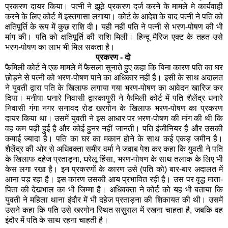
दिया। मनीषा धनारे निवासी द्वारकापुरी ने फैमिली कोर्ट में पति शैलेंद्र धनारे
निवासी गंगा नगर सनावद रोड खरगोन के खिलाफ भरण-पोषण का प्रकरण
दायर किया था। उसमें युवती ने इस आधार पर भरण-पोषण की मांग की थी कि
वह कम पढ़ी हुई है और कोई हुनर नहीं जानती। पति इंजीनियर है और उसकी
कमाई ज्यादा है। पति का घर का मकान होने के साथ कई एकड़ जमीन है।
शैलेंद्र की ओर से अधिवक्ता समीर वर्मा ने जवाब पेश कर कहा कि युवती ने पति
के खिलाफ दहेज प्रताड़ना, घरेलू हिंसा, भरण-पोषण के साथ तलाक के लिए भी
केस लगा रखा है। इन प्रकरणों के कारण उसे (पति को) बार-बार अदालत में
आना पड़ रहा है। इस कारण उसकी आय प्रभावित रही है। उस पर वृद्ध माता-
पिता की देखभाल का भी जिम्मा है। अधिवक्ता ने कोर्ट को यह भी बताया कि
युवती ने महिला थाना इंदौर में भी दहेज प्रताड़ना की शिकायत की थी। उसमें
उसने कहा कि पति उसे खरगोन स्थित ससुराल में रखना चाहता है, जबकि वह
इंदौर में पति के साथ रहना चाहती है।
प्रकरण - तीन
कुछ प्रकरणों में माननीय न्यायालय ने पत्नी को गुजारा भत्ता देने से इंकार भी कर
दिया है। एक प्रकरण में पत्नी ने शादी के डेढ़ साल बाद ही पति का घर छोड़
दिया था। पति ने उसे इसके लिए कभी उकसाया नहीं था। पति ने उसे घर
वापस बुलाने के लिए नोटिस भेजा। कोई जवाब नहीं मिला तो उसने फैमिली
कोर्ट में वैवाहिक अधिकारों को लेकर याचिका दायर की। इस बीच पत्नी ने
गुजारा भत्ता पाने के लिए याचिका दायर कर दी। फैमिली कोर्ट ने पति की
याचिका स्वीकार कर पत्नी की याचिका खारिज कर दी। पत्नी ने ट्रायल कोर्ट
में गुजारा भत्ता के लिए याचिका दायर की तो पति ने इस मुकदमे पर चल रही