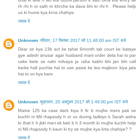
uske bete se nahi milvaya ja raha kabhi bhi jan bhi call
karke hall puchta hai to use paise ke lea majboor kiya jata
hai to vo kya kare
जवाब दें
Unknown
शुक्रवार, 20 अक्टूबर 2017 को 1:49:00 pm IST बजे
Maine 125 ka case dark kiya h fir b mujhe mere pati se
kuchh ni Mil rhapsody h or vo during ladkiyo k Sarah aisha
kr that h h jbki meri ek beti b h 3 month ki mujhe kuchh help
ni Mil rhapsody h kaun ki try se mujhe kya krta chahiye? ?
जवाब दें
Unknown
शुक्रवार, 20 अक्टूबर 2017 को 1:52:00 pm IST बजे
125 ka maintenance maine ki or mujhe koi help quality ni
Mil rhapsody h
जवाब दें