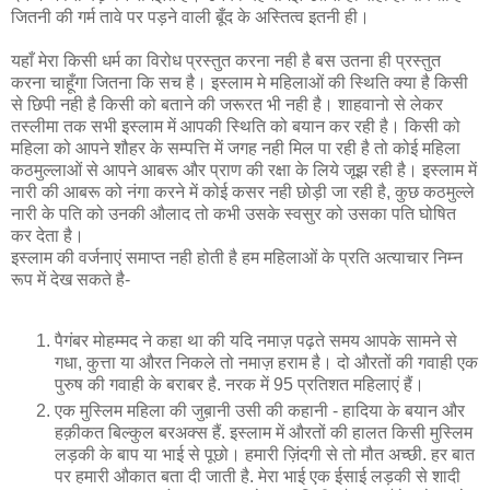
जितनी की गर्म तावे पर पड़ने वाली बूँद के अस्तित्‍व इतनी ही।
यहाँ मेरा किसी धर्म का विरोध प्रस्‍तुत करना नही है बस उतना ही प्रस्‍तुत
करना चाहूँगा जितना कि सच है। इस्लाम मे महिलाओं की स्थिति क्‍या है किसी
से छिपी नही है किसी को बताने की जरूरत भी नही है। शाहवानो से लेकर
तस्लीमा तक सभी इस्लाम में आपकी स्थिति को बयान कर रही है। किसी को
महिला को आपने शौहर के सम्पत्ति में जगह नही मिल पा रही है तो कोई महिला
कठमुल्लाओं से आपने आबरू और प्राण की रक्षा के लिये जूझ रही है। इस्लाम में
नारी की आबरू को नंगा करने में कोई कसर नही छोड़ी जा रही है, कुछ कठमुल्ले
नारी के पति को उनकी औलाद तो कभी उसके स्वसुर को उसका पति घोषित
कर देता है।
इस्लाम की वर्जनाएं समाप्‍त नही होती है हम महिलाओं के प्रति अत्याचार निम्‍न
रूप में देख सकते है-
पैगंबर मोहम्मद ने कहा था की यदि नमाज़ पढ़ते समय आपके सामने से
गधा, कुत्ता या औरत निकले तो नमाज़ हराम है। दो औरतों की गवाही एक
पुरुष की गवाही के बराबर है. नरक में 95 प्रतिशत महिलाएं हैं।
एक मुस्लिम महिला की जुब़ानी उसी की कहानी - हादिया के बयान और
हक़ीकत बिल्कुल बरअक्स हैं. इस्लाम में औरतों की हालत किसी मुस्लिम
लड़की के बाप या भाई से पूछो। हमारी ज़िंदगी से तो मौत अच्छी. हर बात
पर हमारी औकात बता दी जाती है. मेरा भाई एक ईसाई लड़की से शादी