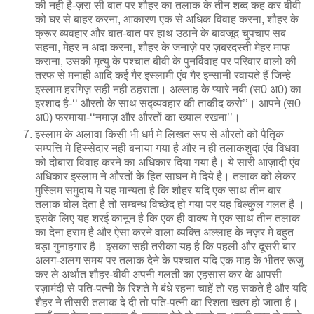
की नही है-ज़रा सी बात पर शौहर का तलाक के तीन शब्द कह कर बीवी
को घर से बाहर करना, आकारण एक से अधिक विवाह करना, शौहर के
क्रूर व्यवहार और बात-बात पर हाथ उठाने के बावजूद चुपचाप सब
सहना, मेहर न अदा करना, शौहर के जनाज़े पर ज़बरदस्ती मेहर माफ
कराना, उसकी मृत्यु के पश्चात बीवी के पुनर्विवाह पर परिवार वालो की
तरफ से मनाही आदि कई गैर इस्लामी एंव गैर इन्सानी रवायते हैं जिन्हे
इस्लाम हरगिज़ सही नही ठहराता। अल्लाह के प्यारे नबी (स0 अ0) का
इरशाद है-‘‘ औरतो के साथ सद्व्यवहार की ताकीद करो’’। आपने (स0
अ0) फरमाया-‘‘नमाज़ और औरतों का ख्याल रखना’’।
इस्लाम के अलावा किसी भी धर्म मे लिखत रूप से औरतो को पैतिृक
सम्पत्ति मे हिस्सेदार नही बनाया गया है और न ही तलाकशुदा एंव विधवा
को दोबारा विवाह करने का अधिकार दिया गया है। ये सारी आज़ादी एंव
अधिकार इस्लाम ने औरतों के हित साघन मे दिये है। तलाक को लेकर
मुस्लिम समुदाय मे यह मान्यता है कि शौहर यदि एक साथ तीन बार
तलाक बोल देता है तो सम्बन्ध विच्छेद हो गया पर यह बिल्कुल गलत हैै ।
इसके लिए यह शरई कानून है कि एक ही वाक्य मे एक साथ तीन तलाक
का देना हराम है और ऐसा करने वाला व्यक्ति अल्लाह के नज़र मे बहुत
बड़ा गुनाहगार है। इसका सही तरीका यह है कि पहली और दूसरी बार
अलग-अलग समय पर तलाक देने के पश्चात यदि एक माह के भीतर रूजु
कर ले अर्थात शौहर-बीवी अपनी गलती का एहसास कर के आपसी
रज़ामंदी से पति-पत्नी के रिशते मे बंधे रहना चाहें तो रह सकते है और यदि
शैहर ने तीसरी तलाक दे दी तो पति-पत्नी का रिशता खत्म हो जाता है।