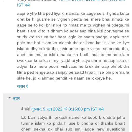
IST बजे
aapne yhe kha ped liya ki namazi ke aage se sirf ghda kutta
oret ke hi guzrne se vighen pedta he, mere bhai nmazi ke
aage se to koi bhi nikle to nmaz me to vighen hi pdega,rhi
baat islam ki to is dhrem ko ager aap bina kisi porvagrhe se
study kro to tum her baat logic ke saath paoge, aapki trhe
phle me bhi islam ka alochk tha or isme kmi niklne ke liye
iska addhyen krta tha, phir unhe apne vichro se prkhta tha,
anet me mujhe iski mhanta ka bodh hua to mene islam
swekaar krne ka nirny liya,bhai yhi stye dhrm he,aap iska or
adyen kro mera poorn vishvaas he ki ek din aap bhi ek din
klma ped lenge.aap sanjay persaad tirpati ji se bhi prerna le
skte he, jo ki ahmed pendit ke naam se lokprye he.
जवाब दें
उत्तर
बेनामी
गुरुवार, 9 जून 2022 को 9:16:00 pm IST बजे
Ek barr satyarth prkash name ko book b ohdna jaha
tumne islam ko phda h use b phdna or thanks bhart
chenl dekna ok bhai sub smj jaoge new questions