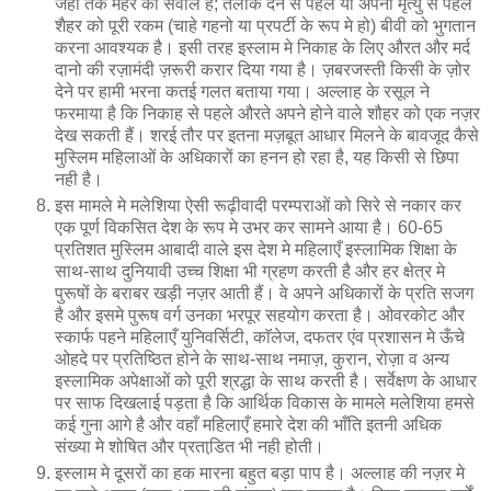
जहाँ तक मेहर का सवाल है; तलाक देने से पहले या अपनी मृत्यु से पहले
शैहर को पूरी रकम (चाहे गहनो या प्रपर्टी के रूप मे हो) बीवी को भुगतान
करना आवश्यक है। इसी तरह इस्लाम मे निकाह के लिए औरत और मर्द
दानो की रज़ामंदी ज़रूरी करार दिया गया है। ज़बरजस्ती किसी के ज़ोर
देने पर हामी भरना कतई गलत बताया गया। अल्लाह के रसूल ने
फरमाया है कि निकाह से पहले औरते अपने होने वाले शौहर को एक नज़र
देख सकती हैं। शरई तौर पर इतना मज़बूत आधार मिलने के बावजूद कैसे
मुस्लिम महिलाओं के अधिकारों का हनन हो रहा है, यह किसी से छिपा
नही है।
इस मामले मे मलेशिया ऐसी रूढ़ीवादी परम्पराओं को सिरे से नकार कर
एक पूर्ण विकसित देश के रूप मे उभर कर सामने आया है। 60-65
प्रतिशत मुस्लिम आबादी वाले इस देश मे महिलाएँ इस्लामिक शिक्षा के
साथ-साथ दुनियावी उच्च शिक्षा भी ग्रहण करती है और हर क्षेत्र मे
पुरूषों के बराबर खड़ी नज़र आती हैं। वे अपने अधिकारों के प्रति सजग
है और इसमे पुरूष वर्ग उनका भरपूर सहयोग करता है। ओवरकोट और
स्कार्फ पहने महिलाएँ युनिवर्सिटी, काॅलेज, दफतर एंव प्रशासन मे ऊँचे
ओहदे पर प्रतिष्ठित होने के साथ-साथ नमाज़, कुरान, रोज़ा व अन्य
इस्लामिक अपेक्षाओं को पूरी श्रद्धा के साथ करती है। सर्वेक्षण के आधार
पर साफ दिखलाई पड़ता है कि आर्थिक विकास के मामले मलेशिया हमसे
कई गुना आगे है और वहाँ महिलाएँ हमारे देश की भाँति इतनी अधिक
संख्या मे शोषित और प्रताडि़त भी नही होती।
इस्लाम मे दूसरों का हक मारना बहुत बड़ा पाप है। अल्लाह की नज़र मे