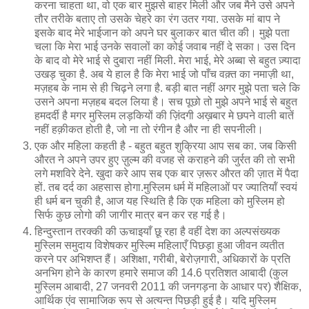
करना चाहता था, वो एक बार मुझसे बाहर मिली और जब मैने उसे अपने
तौर तरीके बताए तो उसके चेहरे का रंग उतर गया. उसके मां बाप ने
इसके बाद मेरे भाईजान को अपने घर बुलाकर बात चीत की। मुझे पता
चला कि मेरा भाई उनके सवालों का कोई जवाब नहीं दे सका। उस दिन
के बाद वो मेरे भाई से दुबारा नहीं मिली. मेरा भाई, मेरे अब्बा से बहुत ज़्यादा
उखड़ चुका है. अब ये हाल है कि मेरा भाई जो पाँच वक़्त का नमाज़ी था,
मज़हब के नाम से ही चिढ़ने लगा है. बड़ी बात नहीं अगर मुझे पता चले कि
उसने अपना मज़हब बदल लिया है। सच पूछो तो मुझे अपने भाई से बहुत
हमदर्दी है मगर मुस्लिम लड़कियों की ज़िंदगी अख़बार मे छपने वाली बातें
नहीं हक़ीकत होती है, जो ना तो रंगीन है और ना ही सपनीली।
एक और महिला कहती है - बहुत बहुत शुक्रिया आप सब का. जब किसी
औरत ने अपने उपर हुए ज़ुल्म की वजह से कराहने की जुर्रत की तो सभी
लगे मशविरे देने. खुदा करे आप सब एक बार ज़रूर औरत की ज़ात में पैदा
हों. तब दर्द का अहसास होगा.मु‍स्लिम धर्म में महिलाओं पर ज्‍यातियॉं स्‍वयं
ही धर्म बन चुकी है, आज यह स्थिति है कि एक महिला को मुस्लिम हो
सिर्फ कुछ लोगो की जा‍गीर मात्र बन कर रह गई है।
हिन्दुस्तान तरक्की की ऊचाइयाँ छू रहा है वहीं देश का अल्पसंख्यक
मुस्लिम समुदाय विशेषकर मुस्ल्मि महिलाएँ पिछड़ा हुआ जीवन व्यतीत
करने पर अभिशप्त हैं। अशिक्षा, गरीबी, बेरोज़गारी, अधिकारों के प्रति
अनभिग होने के कारण हमारे समाज की 14.6 प्रतिशत आबादी (कुल
मुस्लिम आबादी, 27 जनवरी 2011 की जनगड़ना के आधार पर) शैक्षिक,
आर्थिक एंव सामाजिक रूप से अत्यन्त पिछड़ी हुई है। यदि मुस्लिम