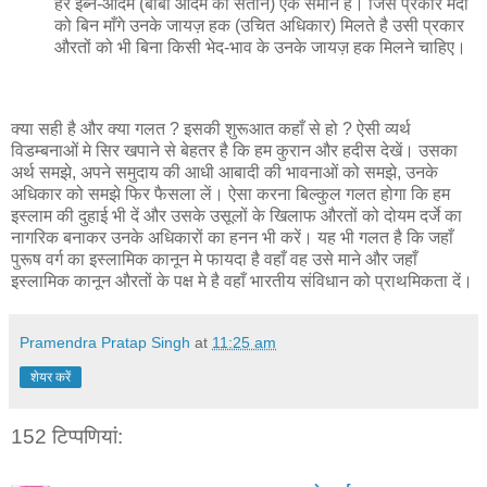
हर इब्ने-आदम (बाबा आदम की संतान) एक समान है। जिस प्रकार मर्दों
को बिन माँगे उनके जायज़ हक (उचित अधिकार) मिलते है उसी प्रकार
औरतों को भी बिना किसी भेद-भाव के उनके जायज़ हक मिलने चाहिए।
क्या सही है और क्या गलत ? इसकी शुरूआत कहाँ से हो ? ऐसी व्यर्थ
विडम्बनाओं मे सिर खपाने से बेहतर है कि हम कुरान और हदीस देखें। उसका
अर्थ समझे, अपने समुदाय की आधी आबादी की भावनाओं को समझे, उनके
अधिकार को समझे फिर फैसला लें। ऐसा करना बिल्कुल गलत होगा कि हम
इस्लाम की दुहाई भी दें और उसके उसूलों के खिलाफ औरतों को दोयम दर्जे का
नागरिक बनाकर उनके अधिकारों का हनन भी करें। यह भी गलत है कि जहाँ
पुरूष वर्ग का इस्लामिक कानून मे फायदा है वहाँ वह उसे माने और जहाँ
इस्लामिक कानून औरतों के पक्ष मे है वहाँ भारतीय संविधान को प्राथमिकता दें।
Pramendra Pratap Singh
at
11:25 am
शेयर करें
152 टिप्‍पणियां: