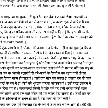
ोग्य महसूस करती है। उन्हें यह सिखाया जाता है कि वे पुरूषों की कभी
ाचार हैं। उन्हें केवल उतनी ही शिक्षा ग्रहण कराई जाती है जिससे वे
े नाम मात्र का भी सुधार नही हुआ है। बात केवल उनकी शिक्षा, आज़ादी एंव
ीन शब्द कह कर बीवी को घर से बाहर करना, आकारण एक से अधिक विवाह
 के बावजूद चुपचाप सब सहना, मेहर न अदा करना, शौहर के जनाज़े पर
 पुनर्विवाह पर परिवार वालो की तरफ से मनाही आदि कई गैर इस्लामी एंव गैर
। अल्लाह के प्यारे नबी (स0 अ0) का इरशाद है-‘‘ औरतो के साथ सद्व्यवहार की
ं का ख्याल रखना’’।
तिृक सम्पत्ति मे हिस्सेदार नही बनाया गया है और न ही तलाकशुदा एंव विधवा
आज़ादी एंव अधिकार इस्लाम ने औरतों के हित साघन मे दिये है। तलाक को
थ तीन बार तलाक बोल देता है तो सम्बन्ध विच्छेद हो गया पर यह बिल्कुल गलत
साथ तीन तलाक का देना हराम है और ऐसा करने वाला व्यक्ति अल्लाह के नज़र
पहली और दूसरी बार अलग-अलग समय पर तलाक देने के पश्चात यदि एक माह के
र के आपसी रज़ामंदी से पति-पत्नी के रिशते मे बंधे रहना चाहें तो रह
का रिशता खत्म हो जाता है। जहाँ तक मेहर का सवाल है; तलाक देने से पहले
्रपर्टी के रूप मे हो) बीवी को भुगतान करना आवश्यक है। इसी तरह इस्लाम मे
र दिया गया है। ज़बरजस्ती किसी के ज़ोर देने पर हामी भरना कतई गलत
पहले औरते अपने होने वाले शौहर को एक नज़र देख सकती हैं। शरई तौर पर
 के अधिकारों का हनन हो रहा है, यह किसी से छिपा नही है।
से नकार कर एक पूर्ण विकसित देश के रूप मे उभर कर सामने आया है। 60-65