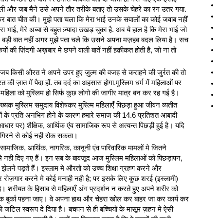
ली और जब मैने उसे अपने तौर तरीके बताए तो उसके चेहरे का रंग उतर गया.
कर बात चीत की। मुझे पता चला कि मेरा भाई उनके सवालों का कोई जवाब नहीं
ा भाई, मेरे अब्बा से बहुत ज़्यादा उखड़ चुका है. अब ये हाल है कि मेरा भाई जो
 है. बड़ी बात नहीं अगर मुझे पता चले कि उसने अपना मज़हब बदल लिया है। सच
ियों की ज़िंदगी अख़बार मे छपने वाली बातें नहीं हक़ीकत होती है, जो ना तो
जब किसी औरत ने अपने उपर हुए ज़ुल्म की वजह से कराहने की जुर्रत की तो
 ज़ात में पैदा हों. तब दर्द का अहसास होगा.मु‍स्लिम धर्म में महिलाओं पर
 एक महिला को मुस्लिम हो सिर्फ कुछ लोगो की जा‍गीर मात्र बन कर रह गई है।
संख्यक मुस्लिम समुदाय विशेषकर मुस्ल्मि महिलाएँ पिछड़ा हुआ जीवन व्यतीत
ारों के प्रति अनभिग होने के कारण हमारे समाज की 14.6 प्रतिशत आबादी
 पर) शैक्षिक, आर्थिक एंव सामाजिक रूप से अत्यन्त पिछड़ी हुई है। यदि
मे गिरने से कोई नही रोक सकता।
सामाजिक, आर्थिक, नागरिक, कानूनी एंव पारिवारिक मामलों मे जितने
मे नही दिए गए हैं। इन सब के बावजूद आज मुस्लिम महिलाओं को पिछड़ापन,
 झेलने पड़ते हैं। इस्लाम मे औरतो को उच्च शिक्षा ग्रहण करने और
रोज़गार करने मे कोई मनाही नही है; पर इसके लिए कुछ शरई (इस्लामी)
। शरीयत के हिसाब से महिलाएँ अंग प्रदर्शन न करते हुए अपने शरीर को
 तक बुर्का पहना जाए। वे अपना हाथ और चेहरा खोल कर बाहर जा कर कार्य कर
 को जटिल स्वरूप दे दिया है। बचपन से ही बच्चियों के मासूम ज़हन मे ऐसी