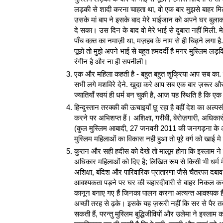
लड़की से शादी करना चाहता था, वो एक बार मुझसे बाहर मि
उसके मां बाप ने इसके बाद मेरे भाईजान को अपने घर बुला
दे सका। उस दिन के बाद वो मेरे भाई से दुबारा नहीं मिली. मेर
पाँच वक़्त का नमाज़ी था, मज़हब के नाम से ही चिढ़ने लगा
पूछो तो मुझे अपने भाई से बहुत हमदर्दी है मगर मुस्लिम लड़क
रंगीन है और ना ही सपनीली।
एक और महिला कहती है - बहुत बहुत शुक्रिया आप सब का. 
सभी लगे मशविरे देने. खुदा करे आप सब एक बार ज़रूर औरत की
ज्‍यातियॉं स्‍वयं ही धर्म बन चुकी है, आज यह स्थिति है कि
हिन्दुस्तान तरक्की की ऊचाइयाँ छू रहा है वहीं देश का अल्प
करने पर अभिशप्त हैं। अशिक्षा, गरीबी, बेरोज़गारी, अधिक
(कुल मुस्लिम आबादी, 27 जनवरी 2011 की जनगड़ना के आधार
मुस्लिम महिलाओं का विकास नही हुआ तो पूरे वर्ग को खाई 
कुरान और सही हदीस को देखे तो मालूम होगा कि इस्लाम ने 
अधिकार महिलाओं को दिए है; लिखित रूप से किसी भी धर्म 
अशिक्षा, बंदिश और पारिवारिक प्रातारणा जैसे चैतरफा दबाव
आवश्यकता पड़ने पर घर की चहारदीवारी से बाहर निकल कर 
कानून बनाए गए हैं जिनका पालन करना अत्यन्त आवश्यक है
अच्छी तरह से ढ़के। इसके यह ज़रूरी नहीं कि सर से पैर
सकती हैं, परन्तु मुस्लिम बुद्धिजीवियों और उलेमा ने इस्लाम