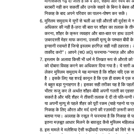
मानसिकता गढ़ दी जाती है कि वे डरी, सहमी और स्वयं को अय
बराबरी नही कर सकतीं और उनके सहारे के बिना वे बेबस और ल
निकाह के बाद अपने परिवार का पालन-पोषण कर सकें।
मुस्लिम समुदाय मे युगों से चली आ रही औरतों की दुर्दशा म
अधिकार की नही है-ज़रा सी बात पर शौहर का तलाक के त
करना, शौहर के क्रूर व्यवहार और बात-बात पर हाथ उठाने
ज़बरदस्ती मेहर माफ कराना, उसकी मृत्यु के पश्चात बीवी के
इन्सानी रवायते हैं जिन्हे इस्लाम हरगिज़ सही नही ठहराता
ताकीद करो’’। आपने (स0 अ0) फरमाया-‘‘नमाज़ और औरतो
इस्लाम के अलावा किसी भी धर्म मे लिखत रूप से औरतो को पै
को दोबारा विवाह करने का अधिकार दिया गया है। ये सारी 
लेकर मुस्लिम समुदाय मे यह मान्यता है कि शौहर यदि एक सा
हैै । इसके लिए यह शरई कानून है कि एक ही वाक्य मे एक 
मे बहुत बड़ा गुनाहगार है। इसका सही तरीका यह है कि 
भीतर रूजु कर ले अर्थात शौहर-बीवी अपनी गलती का एहसास क
सकते है और यदि शैहर ने तीसरी तलाक दे दी तो पति-पत्नी 
या अपनी मृत्यु से पहले शैहर को पूरी रकम (चाहे गहनो या प
निकाह के लिए औरत और मर्द दानो की रज़ामंदी ज़रूरी करा
बताया गया। अल्लाह के रसूल ने फरमाया है कि निकाह से 
इतना मज़बूत आधार मिलने के बावजूद कैसे मुस्लिम महिलाओं
इस मामले मे मलेशिया ऐसी रूढ़ीवादी परम्पराओं को सिरे 