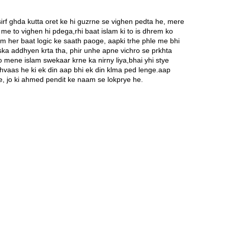
irf ghda kutta oret ke hi guzrne se vighen pedta he, mere
 me to vighen hi pdega,rhi baat islam ki to is dhrem ko
um her baat logic ke saath paoge, aapki trhe phle me bhi
iska addhyen krta tha, phir unhe apne vichro se prkhta
 mene islam swekaar krne ka nirny liya,bhai yhi stye
hvaas he ki ek din aap bhi ek din klma ped lenge.aap
 he, jo ki ahmed pendit ke naam se lokprye he.