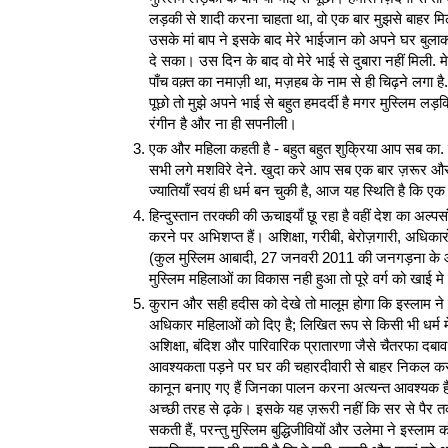
लड़की से शादी करना चाहता था, वो एक बार मुझसे बाहर मि
उसके मां बाप ने इसके बाद मेरे भाईजान को अपने घर बुला
दे सका। उस दिन के बाद वो मेरे भाई से दुबारा नहीं मिली. मेर
पाँच वक़्त का नमाज़ी था, मज़हब के नाम से ही चिढ़ने लगा
पूछो तो मुझे अपने भाई से बहुत हमदर्दी है मगर मुस्लिम लड़क
रंगीन है और ना ही सपनीली।
एक और महिला कहती है - बहुत बहुत शुक्रिया आप सब का. 
सभी लगे मशविरे देने. खुदा करे आप सब एक बार ज़रूर औरत की
ज्‍यातियॉं स्‍वयं ही धर्म बन चुकी है, आज यह स्थिति है कि
हिन्दुस्तान तरक्की की ऊचाइयाँ छू रहा है वहीं देश का अल्प
करने पर अभिशप्त हैं। अशिक्षा, गरीबी, बेरोज़गारी, अधिक
(कुल मुस्लिम आबादी, 27 जनवरी 2011 की जनगड़ना के आधार
मुस्लिम महिलाओं का विकास नही हुआ तो पूरे वर्ग को खाई 
कुरान और सही हदीस को देखे तो मालूम होगा कि इस्लाम ने 
अधिकार महिलाओं को दिए है; लिखित रूप से किसी भी धर्म 
अशिक्षा, बंदिश और पारिवारिक प्रातारणा जैसे चैतरफा दबाव
आवश्यकता पड़ने पर घर की चहारदीवारी से बाहर निकल कर 
कानून बनाए गए हैं जिनका पालन करना अत्यन्त आवश्यक है
अच्छी तरह से ढ़के। इसके यह ज़रूरी नहीं कि सर से पैर
सकती हैं, परन्तु मुस्लिम बुद्धिजीवियों और उलेमा ने इस्लाम