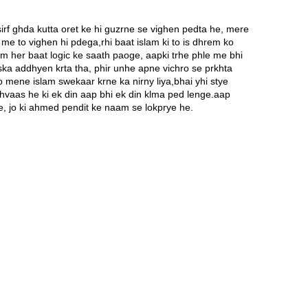
irf ghda kutta oret ke hi guzrne se vighen pedta he, mere
 me to vighen hi pdega,rhi baat islam ki to is dhrem ko
um her baat logic ke saath paoge, aapki trhe phle me bhi
iska addhyen krta tha, phir unhe apne vichro se prkhta
 mene islam swekaar krne ka nirny liya,bhai yhi stye
hvaas he ki ek din aap bhi ek din klma ped lenge.aap
 he, jo ki ahmed pendit ke naam se lokprye he.