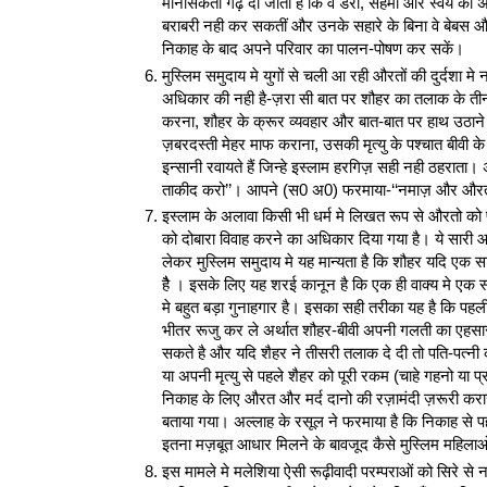
मानसिकता गढ़ दी जाती है कि वे डरी, सहमी और स्वयं को अय
बराबरी नही कर सकतीं और उनके सहारे के बिना वे बेबस और ल
निकाह के बाद अपने परिवार का पालन-पोषण कर सकें।
मुस्लिम समुदाय मे युगों से चली आ रही औरतों की दुर्दशा म
अधिकार की नही है-ज़रा सी बात पर शौहर का तलाक के त
करना, शौहर के क्रूर व्यवहार और बात-बात पर हाथ उठाने
ज़बरदस्ती मेहर माफ कराना, उसकी मृत्यु के पश्चात बीवी के
इन्सानी रवायते हैं जिन्हे इस्लाम हरगिज़ सही नही ठहराता
ताकीद करो’’। आपने (स0 अ0) फरमाया-‘‘नमाज़ और औरतो
इस्लाम के अलावा किसी भी धर्म मे लिखत रूप से औरतो को पै
को दोबारा विवाह करने का अधिकार दिया गया है। ये सारी 
लेकर मुस्लिम समुदाय मे यह मान्यता है कि शौहर यदि एक सा
हैै । इसके लिए यह शरई कानून है कि एक ही वाक्य मे एक 
मे बहुत बड़ा गुनाहगार है। इसका सही तरीका यह है कि 
भीतर रूजु कर ले अर्थात शौहर-बीवी अपनी गलती का एहसास क
सकते है और यदि शैहर ने तीसरी तलाक दे दी तो पति-पत्नी 
या अपनी मृत्यु से पहले शैहर को पूरी रकम (चाहे गहनो या प
निकाह के लिए औरत और मर्द दानो की रज़ामंदी ज़रूरी करा
बताया गया। अल्लाह के रसूल ने फरमाया है कि निकाह से 
इतना मज़बूत आधार मिलने के बावजूद कैसे मुस्लिम महिलाओं
इस मामले मे मलेशिया ऐसी रूढ़ीवादी परम्पराओं को सिरे 