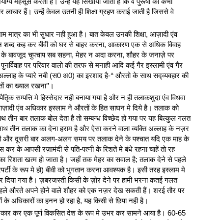
ोग्य महसूस करती है। उन्हें यह सिखाया जाता है कि वे पुरूषों की कभी
ाचार हैं। उन्हें केवल उतनी ही शिक्षा ग्रहण कराई जाती है जिससे वे
े नाम मात्र का भी सुधार नही हुआ है। बात केवल उनकी शिक्षा, आज़ादी एंव
ीन शब्द कह कर बीवी को घर से बाहर करना, आकारण एक से अधिक विवाह
 के बावजूद चुपचाप सब सहना, मेहर न अदा करना, शौहर के जनाज़े पर
 पुनर्विवाह पर परिवार वालो की तरफ से मनाही आदि कई गैर इस्लामी एंव गैर
। अल्लाह के प्यारे नबी (स0 अ0) का इरशाद है-‘‘ औरतो के साथ सद्व्यवहार की
ं का ख्याल रखना’’।
तिृक सम्पत्ति मे हिस्सेदार नही बनाया गया है और न ही तलाकशुदा एंव विधवा
आज़ादी एंव अधिकार इस्लाम ने औरतों के हित साघन मे दिये है। तलाक को
थ तीन बार तलाक बोल देता है तो सम्बन्ध विच्छेद हो गया पर यह बिल्कुल गलत
साथ तीन तलाक का देना हराम है और ऐसा करने वाला व्यक्ति अल्लाह के नज़र
पहली और दूसरी बार अलग-अलग समय पर तलाक देने के पश्चात यदि एक माह के
र के आपसी रज़ामंदी से पति-पत्नी के रिशते मे बंधे रहना चाहें तो रह
का रिशता खत्म हो जाता है। जहाँ तक मेहर का सवाल है; तलाक देने से पहले
्रपर्टी के रूप मे हो) बीवी को भुगतान करना आवश्यक है। इसी तरह इस्लाम मे
र दिया गया है। ज़बरजस्ती किसी के ज़ोर देने पर हामी भरना कतई गलत
पहले औरते अपने होने वाले शौहर को एक नज़र देख सकती हैं। शरई तौर पर
 के अधिकारों का हनन हो रहा है, यह किसी से छिपा नही है।
से नकार कर एक पूर्ण विकसित देश के रूप मे उभर कर सामने आया है। 60-65