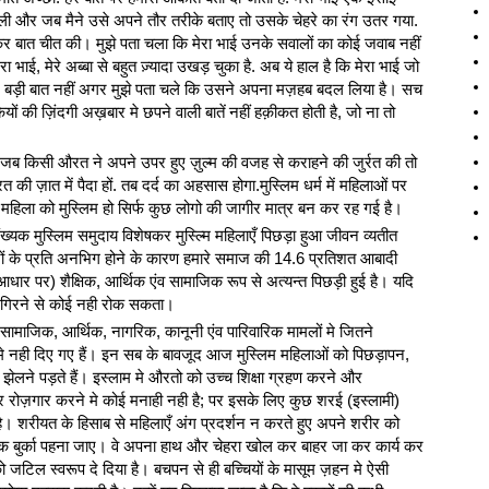
ली और जब मैने उसे अपने तौर तरीके बताए तो उसके चेहरे का रंग उतर गया.
कर बात चीत की। मुझे पता चला कि मेरा भाई उनके सवालों का कोई जवाब नहीं
ा भाई, मेरे अब्बा से बहुत ज़्यादा उखड़ चुका है. अब ये हाल है कि मेरा भाई जो
 है. बड़ी बात नहीं अगर मुझे पता चले कि उसने अपना मज़हब बदल लिया है। सच
ियों की ज़िंदगी अख़बार मे छपने वाली बातें नहीं हक़ीकत होती है, जो ना तो
जब किसी औरत ने अपने उपर हुए ज़ुल्म की वजह से कराहने की जुर्रत की तो
 ज़ात में पैदा हों. तब दर्द का अहसास होगा.मु‍स्लिम धर्म में महिलाओं पर
 एक महिला को मुस्लिम हो सिर्फ कुछ लोगो की जा‍गीर मात्र बन कर रह गई है।
संख्यक मुस्लिम समुदाय विशेषकर मुस्ल्मि महिलाएँ पिछड़ा हुआ जीवन व्यतीत
ारों के प्रति अनभिग होने के कारण हमारे समाज की 14.6 प्रतिशत आबादी
 पर) शैक्षिक, आर्थिक एंव सामाजिक रूप से अत्यन्त पिछड़ी हुई है। यदि
मे गिरने से कोई नही रोक सकता।
सामाजिक, आर्थिक, नागरिक, कानूनी एंव पारिवारिक मामलों मे जितने
मे नही दिए गए हैं। इन सब के बावजूद आज मुस्लिम महिलाओं को पिछड़ापन,
 झेलने पड़ते हैं। इस्लाम मे औरतो को उच्च शिक्षा ग्रहण करने और
रोज़गार करने मे कोई मनाही नही है; पर इसके लिए कुछ शरई (इस्लामी)
। शरीयत के हिसाब से महिलाएँ अंग प्रदर्शन न करते हुए अपने शरीर को
 तक बुर्का पहना जाए। वे अपना हाथ और चेहरा खोल कर बाहर जा कर कार्य कर
 को जटिल स्वरूप दे दिया है। बचपन से ही बच्चियों के मासूम ज़हन मे ऐसी