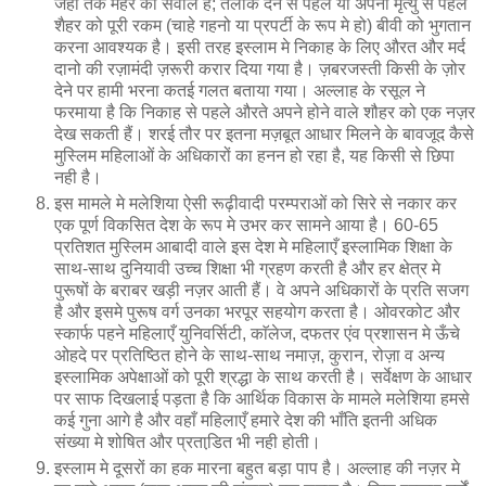
जहाँ तक मेहर का सवाल है; तलाक देने से पहले या अपनी मृत्यु से पहले
शैहर को पूरी रकम (चाहे गहनो या प्रपर्टी के रूप मे हो) बीवी को भुगतान
करना आवश्यक है। इसी तरह इस्लाम मे निकाह के लिए औरत और मर्द
दानो की रज़ामंदी ज़रूरी करार दिया गया है। ज़बरजस्ती किसी के ज़ोर
देने पर हामी भरना कतई गलत बताया गया। अल्लाह के रसूल ने
फरमाया है कि निकाह से पहले औरते अपने होने वाले शौहर को एक नज़र
देख सकती हैं। शरई तौर पर इतना मज़बूत आधार मिलने के बावजूद कैसे
मुस्लिम महिलाओं के अधिकारों का हनन हो रहा है, यह किसी से छिपा
नही है।
इस मामले मे मलेशिया ऐसी रूढ़ीवादी परम्पराओं को सिरे से नकार कर
एक पूर्ण विकसित देश के रूप मे उभर कर सामने आया है। 60-65
प्रतिशत मुस्लिम आबादी वाले इस देश मे महिलाएँ इस्लामिक शिक्षा के
साथ-साथ दुनियावी उच्च शिक्षा भी ग्रहण करती है और हर क्षेत्र मे
पुरूषों के बराबर खड़ी नज़र आती हैं। वे अपने अधिकारों के प्रति सजग
है और इसमे पुरूष वर्ग उनका भरपूर सहयोग करता है। ओवरकोट और
स्कार्फ पहने महिलाएँ युनिवर्सिटी, काॅलेज, दफतर एंव प्रशासन मे ऊँचे
ओहदे पर प्रतिष्ठित होने के साथ-साथ नमाज़, कुरान, रोज़ा व अन्य
इस्लामिक अपेक्षाओं को पूरी श्रद्धा के साथ करती है। सर्वेक्षण के आधार
पर साफ दिखलाई पड़ता है कि आर्थिक विकास के मामले मलेशिया हमसे
कई गुना आगे है और वहाँ महिलाएँ हमारे देश की भाँति इतनी अधिक
संख्या मे शोषित और प्रताडि़त भी नही होती।
इस्लाम मे दूसरों का हक मारना बहुत बड़ा पाप है। अल्लाह की नज़र मे