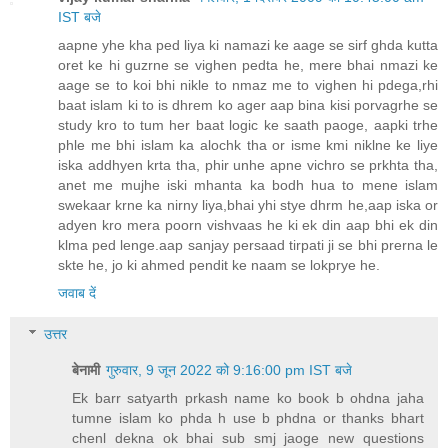
IST बजे
aapne yhe kha ped liya ki namazi ke aage se sirf ghda kutta
oret ke hi guzrne se vighen pedta he, mere bhai nmazi ke
aage se to koi bhi nikle to nmaz me to vighen hi pdega,rhi
baat islam ki to is dhrem ko ager aap bina kisi porvagrhe se
study kro to tum her baat logic ke saath paoge, aapki trhe
phle me bhi islam ka alochk tha or isme kmi niklne ke liye
iska addhyen krta tha, phir unhe apne vichro se prkhta tha,
anet me mujhe iski mhanta ka bodh hua to mene islam
swekaar krne ka nirny liya,bhai yhi stye dhrm he,aap iska or
adyen kro mera poorn vishvaas he ki ek din aap bhi ek din
klma ped lenge.aap sanjay persaad tirpati ji se bhi prerna le
skte he, jo ki ahmed pendit ke naam se lokprye he.
जवाब दें
उत्तर
बेनामी
गुरुवार, 9 जून 2022 को 9:16:00 pm IST बजे
Ek barr satyarth prkash name ko book b ohdna jaha
tumne islam ko phda h use b phdna or thanks bhart
chenl dekna ok bhai sub smj jaoge new questions