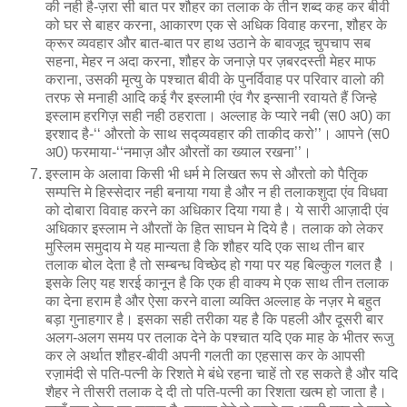
की नही है-ज़रा सी बात पर शौहर का तलाक के तीन शब्द कह कर बीवी
को घर से बाहर करना, आकारण एक से अधिक विवाह करना, शौहर के
क्रूर व्यवहार और बात-बात पर हाथ उठाने के बावजूद चुपचाप सब
सहना, मेहर न अदा करना, शौहर के जनाज़े पर ज़बरदस्ती मेहर माफ
कराना, उसकी मृत्यु के पश्चात बीवी के पुनर्विवाह पर परिवार वालो की
तरफ से मनाही आदि कई गैर इस्लामी एंव गैर इन्सानी रवायते हैं जिन्हे
इस्लाम हरगिज़ सही नही ठहराता। अल्लाह के प्यारे नबी (स0 अ0) का
इरशाद है-‘‘ औरतो के साथ सद्व्यवहार की ताकीद करो’’। आपने (स0
अ0) फरमाया-‘‘नमाज़ और औरतों का ख्याल रखना’’।
इस्लाम के अलावा किसी भी धर्म मे लिखत रूप से औरतो को पैतिृक
सम्पत्ति मे हिस्सेदार नही बनाया गया है और न ही तलाकशुदा एंव विधवा
को दोबारा विवाह करने का अधिकार दिया गया है। ये सारी आज़ादी एंव
अधिकार इस्लाम ने औरतों के हित साघन मे दिये है। तलाक को लेकर
मुस्लिम समुदाय मे यह मान्यता है कि शौहर यदि एक साथ तीन बार
तलाक बोल देता है तो सम्बन्ध विच्छेद हो गया पर यह बिल्कुल गलत हैै ।
इसके लिए यह शरई कानून है कि एक ही वाक्य मे एक साथ तीन तलाक
का देना हराम है और ऐसा करने वाला व्यक्ति अल्लाह के नज़र मे बहुत
बड़ा गुनाहगार है। इसका सही तरीका यह है कि पहली और दूसरी बार
अलग-अलग समय पर तलाक देने के पश्चात यदि एक माह के भीतर रूजु
कर ले अर्थात शौहर-बीवी अपनी गलती का एहसास कर के आपसी
रज़ामंदी से पति-पत्नी के रिशते मे बंधे रहना चाहें तो रह सकते है और यदि
शैहर ने तीसरी तलाक दे दी तो पति-पत्नी का रिशता खत्म हो जाता है।