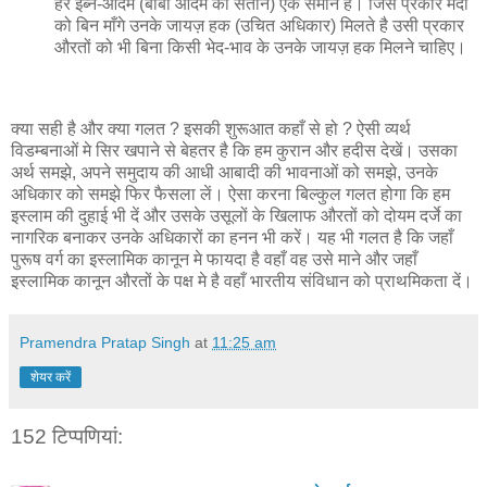
हर इब्ने-आदम (बाबा आदम की संतान) एक समान है। जिस प्रकार मर्दों
को बिन माँगे उनके जायज़ हक (उचित अधिकार) मिलते है उसी प्रकार
औरतों को भी बिना किसी भेद-भाव के उनके जायज़ हक मिलने चाहिए।
क्या सही है और क्या गलत ? इसकी शुरूआत कहाँ से हो ? ऐसी व्यर्थ
विडम्बनाओं मे सिर खपाने से बेहतर है कि हम कुरान और हदीस देखें। उसका
अर्थ समझे, अपने समुदाय की आधी आबादी की भावनाओं को समझे, उनके
अधिकार को समझे फिर फैसला लें। ऐसा करना बिल्कुल गलत होगा कि हम
इस्लाम की दुहाई भी दें और उसके उसूलों के खिलाफ औरतों को दोयम दर्जे का
नागरिक बनाकर उनके अधिकारों का हनन भी करें। यह भी गलत है कि जहाँ
पुरूष वर्ग का इस्लामिक कानून मे फायदा है वहाँ वह उसे माने और जहाँ
इस्लामिक कानून औरतों के पक्ष मे है वहाँ भारतीय संविधान को प्राथमिकता दें।
Pramendra Pratap Singh
at
11:25 am
शेयर करें
152 टिप्‍पणियां: