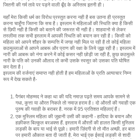
जितनी की गर्म तावे पर पड़ने वाली बूँद के अस्तित्‍व इतनी ही।
यहाँ मेरा किसी धर्म का विरोध प्रस्‍तुत करना नही है बस उतना ही प्रस्‍तुत
करना चाहूँगा जितना कि सच है। इस्लाम मे महिलाओं की स्थिति क्‍या है किसी
से छिपी नही है किसी को बताने की जरूरत भी नही है। शाहवानो से लेकर
तस्लीमा तक सभी इस्लाम में आपकी स्थिति को बयान कर रही है। किसी को
महिला को आपने शौहर के सम्पत्ति में जगह नही मिल पा रही है तो कोई महिला
कठमुल्लाओं से आपने आबरू और प्राण की रक्षा के लिये जूझ रही है। इस्लाम में
नारी की आबरू को नंगा करने में कोई कसर नही छोड़ी जा रही है, कुछ कठमुल्ले
नारी के पति को उनकी औलाद तो कभी उसके स्वसुर को उसका पति घोषित
कर देता है।
इस्लाम की वर्जनाएं समाप्‍त नही होती है हम महिलाओं के प्रति अत्याचार निम्‍न
रूप में देख सकते है-
पैगंबर मोहम्मद ने कहा था की यदि नमाज़ पढ़ते समय आपके सामने से
गधा, कुत्ता या औरत निकले तो नमाज़ हराम है। दो औरतों की गवाही एक
पुरुष की गवाही के बराबर है. नरक में 95 प्रतिशत महिलाएं हैं।
एक मुस्लिम महिला की जुब़ानी उसी की कहानी - हादिया के बयान और
हक़ीकत बिल्कुल बरअक्स हैं. इस्लाम में औरतों की हालत किसी मुस्लिम
लड़की के बाप या भाई से पूछो। हमारी ज़िंदगी से तो मौत अच्छी. हर बात
पर हमारी औकात बता दी जाती है. मेरा भाई एक ईसाई लड़की से शादी