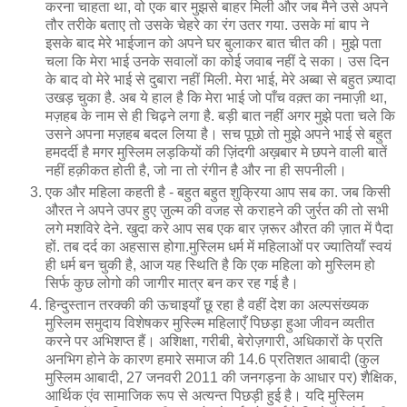
करना चाहता था, वो एक बार मुझसे बाहर मिली और जब मैने उसे अपने
तौर तरीके बताए तो उसके चेहरे का रंग उतर गया. उसके मां बाप ने
इसके बाद मेरे भाईजान को अपने घर बुलाकर बात चीत की। मुझे पता
चला कि मेरा भाई उनके सवालों का कोई जवाब नहीं दे सका। उस दिन
के बाद वो मेरे भाई से दुबारा नहीं मिली. मेरा भाई, मेरे अब्बा से बहुत ज़्यादा
उखड़ चुका है. अब ये हाल है कि मेरा भाई जो पाँच वक़्त का नमाज़ी था,
मज़हब के नाम से ही चिढ़ने लगा है. बड़ी बात नहीं अगर मुझे पता चले कि
उसने अपना मज़हब बदल लिया है। सच पूछो तो मुझे अपने भाई से बहुत
हमदर्दी है मगर मुस्लिम लड़कियों की ज़िंदगी अख़बार मे छपने वाली बातें
नहीं हक़ीकत होती है, जो ना तो रंगीन है और ना ही सपनीली।
एक और महिला कहती है - बहुत बहुत शुक्रिया आप सब का. जब किसी
औरत ने अपने उपर हुए ज़ुल्म की वजह से कराहने की जुर्रत की तो सभी
लगे मशविरे देने. खुदा करे आप सब एक बार ज़रूर औरत की ज़ात में पैदा
हों. तब दर्द का अहसास होगा.मु‍स्लिम धर्म में महिलाओं पर ज्‍यातियॉं स्‍वयं
ही धर्म बन चुकी है, आज यह स्थिति है कि एक महिला को मुस्लिम हो
सिर्फ कुछ लोगो की जा‍गीर मात्र बन कर रह गई है।
हिन्दुस्तान तरक्की की ऊचाइयाँ छू रहा है वहीं देश का अल्पसंख्यक
मुस्लिम समुदाय विशेषकर मुस्ल्मि महिलाएँ पिछड़ा हुआ जीवन व्यतीत
करने पर अभिशप्त हैं। अशिक्षा, गरीबी, बेरोज़गारी, अधिकारों के प्रति
अनभिग होने के कारण हमारे समाज की 14.6 प्रतिशत आबादी (कुल
मुस्लिम आबादी, 27 जनवरी 2011 की जनगड़ना के आधार पर) शैक्षिक,
आर्थिक एंव सामाजिक रूप से अत्यन्त पिछड़ी हुई है। यदि मुस्लिम