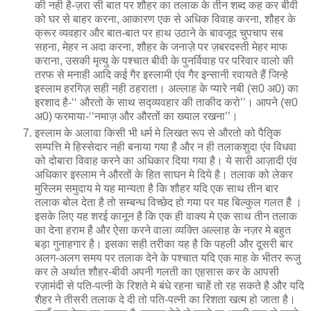
की नही है-ज़रा सी बात पर शौहर का तलाक के तीन शब्द कह कर बीवी
को घर से बाहर करना, आकारण एक से अधिक विवाह करना, शौहर के
क्रूर व्यवहार और बात-बात पर हाथ उठाने के बावजूद चुपचाप सब
सहना, मेहर न अदा करना, शौहर के जनाज़े पर ज़बरदस्ती मेहर माफ
कराना, उसकी मृत्यु के पश्चात बीवी के पुनर्विवाह पर परिवार वालो की
तरफ से मनाही आदि कई गैर इस्लामी एंव गैर इन्सानी रवायते हैं जिन्हे
इस्लाम हरगिज़ सही नही ठहराता। अल्लाह के प्यारे नबी (स0 अ0) का
इरशाद है-‘‘ औरतो के साथ सद्व्यवहार की ताकीद करो’’। आपने (स0
अ0) फरमाया-‘‘नमाज़ और औरतों का ख्याल रखना’’।
इस्लाम के अलावा किसी भी धर्म मे लिखत रूप से औरतो को पैतिृक
सम्पत्ति मे हिस्सेदार नही बनाया गया है और न ही तलाकशुदा एंव विधवा
को दोबारा विवाह करने का अधिकार दिया गया है। ये सारी आज़ादी एंव
अधिकार इस्लाम ने औरतों के हित साघन मे दिये है। तलाक को लेकर
मुस्लिम समुदाय मे यह मान्यता है कि शौहर यदि एक साथ तीन बार
तलाक बोल देता है तो सम्बन्ध विच्छेद हो गया पर यह बिल्कुल गलत हैै ।
इसके लिए यह शरई कानून है कि एक ही वाक्य मे एक साथ तीन तलाक
का देना हराम है और ऐसा करने वाला व्यक्ति अल्लाह के नज़र मे बहुत
बड़ा गुनाहगार है। इसका सही तरीका यह है कि पहली और दूसरी बार
अलग-अलग समय पर तलाक देने के पश्चात यदि एक माह के भीतर रूजु
कर ले अर्थात शौहर-बीवी अपनी गलती का एहसास कर के आपसी
रज़ामंदी से पति-पत्नी के रिशते मे बंधे रहना चाहें तो रह सकते है और यदि
शैहर ने तीसरी तलाक दे दी तो पति-पत्नी का रिशता खत्म हो जाता है।