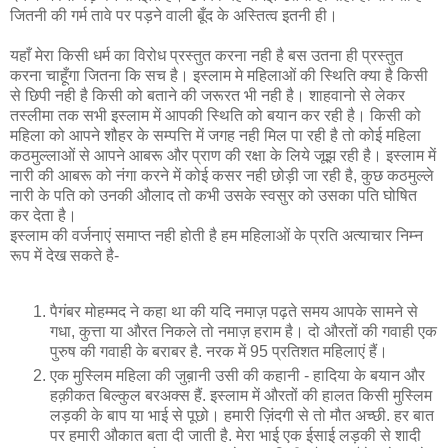
जितनी की गर्म तावे पर पड़ने वाली बूँद के अस्तित्‍व इतनी ही।
यहाँ मेरा किसी धर्म का विरोध प्रस्‍तुत करना नही है बस उतना ही प्रस्‍तुत
करना चाहूँगा जितना कि सच है। इस्लाम मे महिलाओं की स्थिति क्‍या है किसी
से छिपी नही है किसी को बताने की जरूरत भी नही है। शाहवानो से लेकर
तस्लीमा तक सभी इस्लाम में आपकी स्थिति को बयान कर रही है। किसी को
महिला को आपने शौहर के सम्पत्ति में जगह नही मिल पा रही है तो कोई महिला
कठमुल्लाओं से आपने आबरू और प्राण की रक्षा के लिये जूझ रही है। इस्लाम में
नारी की आबरू को नंगा करने में कोई कसर नही छोड़ी जा रही है, कुछ कठमुल्ले
नारी के पति को उनकी औलाद तो कभी उसके स्वसुर को उसका पति घोषित
कर देता है।
इस्लाम की वर्जनाएं समाप्‍त नही होती है हम महिलाओं के प्रति अत्याचार निम्‍न
रूप में देख सकते है-
पैगंबर मोहम्मद ने कहा था की यदि नमाज़ पढ़ते समय आपके सामने से
गधा, कुत्ता या औरत निकले तो नमाज़ हराम है। दो औरतों की गवाही एक
पुरुष की गवाही के बराबर है. नरक में 95 प्रतिशत महिलाएं हैं।
एक मुस्लिम महिला की जुब़ानी उसी की कहानी - हादिया के बयान और
हक़ीकत बिल्कुल बरअक्स हैं. इस्लाम में औरतों की हालत किसी मुस्लिम
लड़की के बाप या भाई से पूछो। हमारी ज़िंदगी से तो मौत अच्छी. हर बात
पर हमारी औकात बता दी जाती है. मेरा भाई एक ईसाई लड़की से शादी