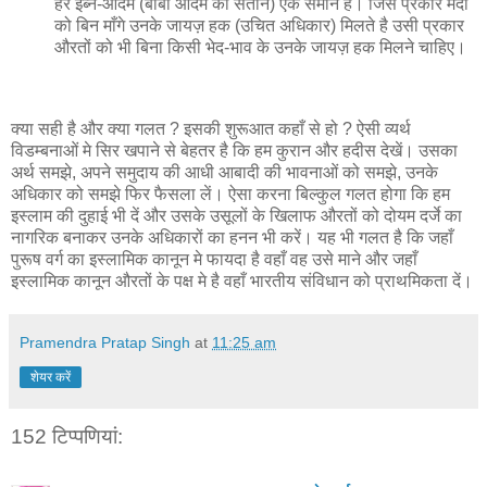
हर इब्ने-आदम (बाबा आदम की संतान) एक समान है। जिस प्रकार मर्दों
को बिन माँगे उनके जायज़ हक (उचित अधिकार) मिलते है उसी प्रकार
औरतों को भी बिना किसी भेद-भाव के उनके जायज़ हक मिलने चाहिए।
क्या सही है और क्या गलत ? इसकी शुरूआत कहाँ से हो ? ऐसी व्यर्थ
विडम्बनाओं मे सिर खपाने से बेहतर है कि हम कुरान और हदीस देखें। उसका
अर्थ समझे, अपने समुदाय की आधी आबादी की भावनाओं को समझे, उनके
अधिकार को समझे फिर फैसला लें। ऐसा करना बिल्कुल गलत होगा कि हम
इस्लाम की दुहाई भी दें और उसके उसूलों के खिलाफ औरतों को दोयम दर्जे का
नागरिक बनाकर उनके अधिकारों का हनन भी करें। यह भी गलत है कि जहाँ
पुरूष वर्ग का इस्लामिक कानून मे फायदा है वहाँ वह उसे माने और जहाँ
इस्लामिक कानून औरतों के पक्ष मे है वहाँ भारतीय संविधान को प्राथमिकता दें।
Pramendra Pratap Singh
at
11:25 am
शेयर करें
152 टिप्‍पणियां: