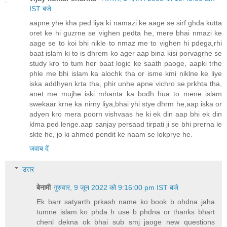
IST बजे
aapne yhe kha ped liya ki namazi ke aage se sirf ghda kutta
oret ke hi guzrne se vighen pedta he, mere bhai nmazi ke
aage se to koi bhi nikle to nmaz me to vighen hi pdega,rhi
baat islam ki to is dhrem ko ager aap bina kisi porvagrhe se
study kro to tum her baat logic ke saath paoge, aapki trhe
phle me bhi islam ka alochk tha or isme kmi niklne ke liye
iska addhyen krta tha, phir unhe apne vichro se prkhta tha,
anet me mujhe iski mhanta ka bodh hua to mene islam
swekaar krne ka nirny liya,bhai yhi stye dhrm he,aap iska or
adyen kro mera poorn vishvaas he ki ek din aap bhi ek din
klma ped lenge.aap sanjay persaad tirpati ji se bhi prerna le
skte he, jo ki ahmed pendit ke naam se lokprye he.
जवाब दें
उत्तर
बेनामी
गुरुवार, 9 जून 2022 को 9:16:00 pm IST बजे
Ek barr satyarth prkash name ko book b ohdna jaha
tumne islam ko phda h use b phdna or thanks bhart
chenl dekna ok bhai sub smj jaoge new questions