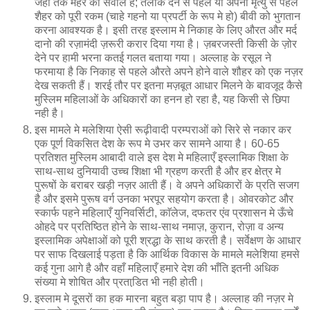
जहाँ तक मेहर का सवाल है; तलाक देने से पहले या अपनी मृत्यु से पहले
शैहर को पूरी रकम (चाहे गहनो या प्रपर्टी के रूप मे हो) बीवी को भुगतान
करना आवश्यक है। इसी तरह इस्लाम मे निकाह के लिए औरत और मर्द
दानो की रज़ामंदी ज़रूरी करार दिया गया है। ज़बरजस्ती किसी के ज़ोर
देने पर हामी भरना कतई गलत बताया गया। अल्लाह के रसूल ने
फरमाया है कि निकाह से पहले औरते अपने होने वाले शौहर को एक नज़र
देख सकती हैं। शरई तौर पर इतना मज़बूत आधार मिलने के बावजूद कैसे
मुस्लिम महिलाओं के अधिकारों का हनन हो रहा है, यह किसी से छिपा
नही है।
इस मामले मे मलेशिया ऐसी रूढ़ीवादी परम्पराओं को सिरे से नकार कर
एक पूर्ण विकसित देश के रूप मे उभर कर सामने आया है। 60-65
प्रतिशत मुस्लिम आबादी वाले इस देश मे महिलाएँ इस्लामिक शिक्षा के
साथ-साथ दुनियावी उच्च शिक्षा भी ग्रहण करती है और हर क्षेत्र मे
पुरूषों के बराबर खड़ी नज़र आती हैं। वे अपने अधिकारों के प्रति सजग
है और इसमे पुरूष वर्ग उनका भरपूर सहयोग करता है। ओवरकोट और
स्कार्फ पहने महिलाएँ युनिवर्सिटी, काॅलेज, दफतर एंव प्रशासन मे ऊँचे
ओहदे पर प्रतिष्ठित होने के साथ-साथ नमाज़, कुरान, रोज़ा व अन्य
इस्लामिक अपेक्षाओं को पूरी श्रद्धा के साथ करती है। सर्वेक्षण के आधार
पर साफ दिखलाई पड़ता है कि आर्थिक विकास के मामले मलेशिया हमसे
कई गुना आगे है और वहाँ महिलाएँ हमारे देश की भाँति इतनी अधिक
संख्या मे शोषित और प्रताडि़त भी नही होती।
इस्लाम मे दूसरों का हक मारना बहुत बड़ा पाप है। अल्लाह की नज़र मे