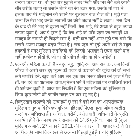
करना चाहता था, वो एक बार मुझसे बाहर मिली और जब मैने उसे अपने
तौर तरीके बताए तो उसके चेहरे का रंग उतर गया. उसके मां बाप ने
इसके बाद मेरे भाईजान को अपने घर बुलाकर बात चीत की। मुझे पता
चला कि मेरा भाई उनके सवालों का कोई जवाब नहीं दे सका। उस दिन
के बाद वो मेरे भाई से दुबारा नहीं मिली. मेरा भाई, मेरे अब्बा से बहुत ज़्यादा
उखड़ चुका है. अब ये हाल है कि मेरा भाई जो पाँच वक़्त का नमाज़ी था,
मज़हब के नाम से ही चिढ़ने लगा है. बड़ी बात नहीं अगर मुझे पता चले कि
उसने अपना मज़हब बदल लिया है। सच पूछो तो मुझे अपने भाई से बहुत
हमदर्दी है मगर मुस्लिम लड़कियों की ज़िंदगी अख़बार मे छपने वाली बातें
नहीं हक़ीकत होती है, जो ना तो रंगीन है और ना ही सपनीली।
एक और महिला कहती है - बहुत बहुत शुक्रिया आप सब का. जब किसी
औरत ने अपने उपर हुए ज़ुल्म की वजह से कराहने की जुर्रत की तो सभी
लगे मशविरे देने. खुदा करे आप सब एक बार ज़रूर औरत की ज़ात में पैदा
हों. तब दर्द का अहसास होगा.मु‍स्लिम धर्म में महिलाओं पर ज्‍यातियॉं स्‍वयं
ही धर्म बन चुकी है, आज यह स्थिति है कि एक महिला को मुस्लिम हो
सिर्फ कुछ लोगो की जा‍गीर मात्र बन कर रह गई है।
हिन्दुस्तान तरक्की की ऊचाइयाँ छू रहा है वहीं देश का अल्पसंख्यक
मुस्लिम समुदाय विशेषकर मुस्ल्मि महिलाएँ पिछड़ा हुआ जीवन व्यतीत
करने पर अभिशप्त हैं। अशिक्षा, गरीबी, बेरोज़गारी, अधिकारों के प्रति
अनभिग होने के कारण हमारे समाज की 14.6 प्रतिशत आबादी (कुल
मुस्लिम आबादी, 27 जनवरी 2011 की जनगड़ना के आधार पर) शैक्षिक,
आर्थिक एंव सामाजिक रूप से अत्यन्त पिछड़ी हुई है। यदि मुस्लिम