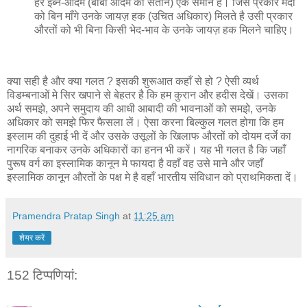
हर इब्ने-आदम (बाबा आदम की संतान) एक समान है। जिस प्रकार मर्दों
को बिन माँगे उनके जायज़ हक (उचित अधिकार) मिलते है उसी प्रकार
औरतों को भी बिना किसी भेद-भाव के उनके जायज़ हक मिलने चाहिए।
क्या सही है और क्या गलत ? इसकी शुरूआत कहाँ से हो ? ऐसी व्यर्थ
विडम्बनाओं मे सिर खपाने से बेहतर है कि हम कुरान और हदीस देखें। उसका
अर्थ समझे, अपने समुदाय की आधी आबादी की भावनाओं को समझे, उनके
अधिकार को समझे फिर फैसला लें। ऐसा करना बिल्कुल गलत होगा कि हम
इस्लाम की दुहाई भी दें और उसके उसूलों के खिलाफ औरतों को दोयम दर्जे का
नागरिक बनाकर उनके अधिकारों का हनन भी करें। यह भी गलत है कि जहाँ
पुरूष वर्ग का इस्लामिक कानून मे फायदा है वहाँ वह उसे माने और जहाँ
इस्लामिक कानून औरतों के पक्ष मे है वहाँ भारतीय संविधान को प्राथमिकता दें।
Pramendra Pratap Singh
at
11:25 am
शेयर करें
152 टिप्‍पणियां: