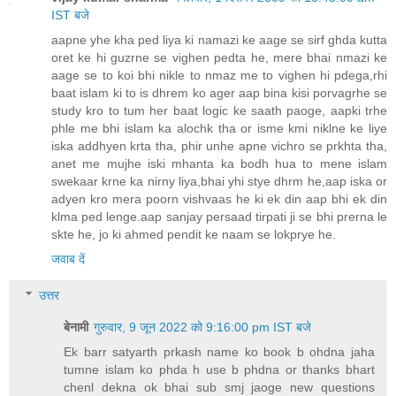
IST बजे
aapne yhe kha ped liya ki namazi ke aage se sirf ghda kutta
oret ke hi guzrne se vighen pedta he, mere bhai nmazi ke
aage se to koi bhi nikle to nmaz me to vighen hi pdega,rhi
baat islam ki to is dhrem ko ager aap bina kisi porvagrhe se
study kro to tum her baat logic ke saath paoge, aapki trhe
phle me bhi islam ka alochk tha or isme kmi niklne ke liye
iska addhyen krta tha, phir unhe apne vichro se prkhta tha,
anet me mujhe iski mhanta ka bodh hua to mene islam
swekaar krne ka nirny liya,bhai yhi stye dhrm he,aap iska or
adyen kro mera poorn vishvaas he ki ek din aap bhi ek din
klma ped lenge.aap sanjay persaad tirpati ji se bhi prerna le
skte he, jo ki ahmed pendit ke naam se lokprye he.
जवाब दें
उत्तर
बेनामी
गुरुवार, 9 जून 2022 को 9:16:00 pm IST बजे
Ek barr satyarth prkash name ko book b ohdna jaha
tumne islam ko phda h use b phdna or thanks bhart
chenl dekna ok bhai sub smj jaoge new questions