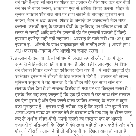
की नही है-ज़रा सी बात पर शौहर का तलाक के तीन शब्द कह कर बीवी
को घर से बाहर करना, आकारण एक से अधिक विवाह करना, शौहर के
क्रूर व्यवहार और बात-बात पर हाथ उठाने के बावजूद चुपचाप सब
सहना, मेहर न अदा करना, शौहर के जनाज़े पर ज़बरदस्ती मेहर माफ
कराना, उसकी मृत्यु के पश्चात बीवी के पुनर्विवाह पर परिवार वालो की
तरफ से मनाही आदि कई गैर इस्लामी एंव गैर इन्सानी रवायते हैं जिन्हे
इस्लाम हरगिज़ सही नही ठहराता। अल्लाह के प्यारे नबी (स0 अ0) का
इरशाद है-‘‘ औरतो के साथ सद्व्यवहार की ताकीद करो’’। आपने (स0
अ0) फरमाया-‘‘नमाज़ और औरतों का ख्याल रखना’’।
इस्लाम के अलावा किसी भी धर्म मे लिखत रूप से औरतो को पैतिृक
सम्पत्ति मे हिस्सेदार नही बनाया गया है और न ही तलाकशुदा एंव विधवा
को दोबारा विवाह करने का अधिकार दिया गया है। ये सारी आज़ादी एंव
अधिकार इस्लाम ने औरतों के हित साघन मे दिये है। तलाक को लेकर
मुस्लिम समुदाय मे यह मान्यता है कि शौहर यदि एक साथ तीन बार
तलाक बोल देता है तो सम्बन्ध विच्छेद हो गया पर यह बिल्कुल गलत हैै ।
इसके लिए यह शरई कानून है कि एक ही वाक्य मे एक साथ तीन तलाक
का देना हराम है और ऐसा करने वाला व्यक्ति अल्लाह के नज़र मे बहुत
बड़ा गुनाहगार है। इसका सही तरीका यह है कि पहली और दूसरी बार
अलग-अलग समय पर तलाक देने के पश्चात यदि एक माह के भीतर रूजु
कर ले अर्थात शौहर-बीवी अपनी गलती का एहसास कर के आपसी
रज़ामंदी से पति-पत्नी के रिशते मे बंधे रहना चाहें तो रह सकते है और यदि
शैहर ने तीसरी तलाक दे दी तो पति-पत्नी का रिशता खत्म हो जाता है।