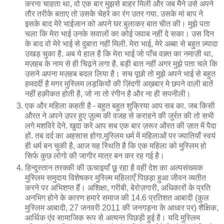
करना चाहता था, वो एक बार मुझसे बाहर मिली और जब मैने उसे अपने
तौर तरीके बताए तो उसके चेहरे का रंग उतर गया. उसके मां बाप ने
इसके बाद मेरे भाईजान को अपने घर बुलाकर बात चीत की। मुझे पता
चला कि मेरा भाई उनके सवालों का कोई जवाब नहीं दे सका। उस दिन
के बाद वो मेरे भाई से दुबारा नहीं मिली. मेरा भाई, मेरे अब्बा से बहुत ज़्यादा
उखड़ चुका है. अब ये हाल है कि मेरा भाई जो पाँच वक़्त का नमाज़ी था,
मज़हब के नाम से ही चिढ़ने लगा है. बड़ी बात नहीं अगर मुझे पता चले कि
उसने अपना मज़हब बदल लिया है। सच पूछो तो मुझे अपने भाई से बहुत
हमदर्दी है मगर मुस्लिम लड़कियों की ज़िंदगी अख़बार मे छपने वाली बातें
नहीं हक़ीकत होती है, जो ना तो रंगीन है और ना ही सपनीली।
एक और महिला कहती है - बहुत बहुत शुक्रिया आप सब का. जब किसी
औरत ने अपने उपर हुए ज़ुल्म की वजह से कराहने की जुर्रत की तो सभी
लगे मशविरे देने. खुदा करे आप सब एक बार ज़रूर औरत की ज़ात में पैदा
हों. तब दर्द का अहसास होगा.मु‍स्लिम धर्म में महिलाओं पर ज्‍यातियॉं स्‍वयं
ही धर्म बन चुकी है, आज यह स्थिति है कि एक महिला को मुस्लिम हो
सिर्फ कुछ लोगो की जा‍गीर मात्र बन कर रह गई है।
हिन्दुस्तान तरक्की की ऊचाइयाँ छू रहा है वहीं देश का अल्पसंख्यक
मुस्लिम समुदाय विशेषकर मुस्ल्मि महिलाएँ पिछड़ा हुआ जीवन व्यतीत
करने पर अभिशप्त हैं। अशिक्षा, गरीबी, बेरोज़गारी, अधिकारों के प्रति
अनभिग होने के कारण हमारे समाज की 14.6 प्रतिशत आबादी (कुल
मुस्लिम आबादी, 27 जनवरी 2011 की जनगड़ना के आधार पर) शैक्षिक,
आर्थिक एंव सामाजिक रूप से अत्यन्त पिछड़ी हुई है। यदि मुस्लिम