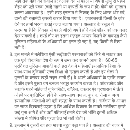
जहाँ तक मेहर का सवाल है; तलाक देने से पहले या अपनी मृत्यु से पहले
शैहर को पूरी रकम (चाहे गहनो या प्रपर्टी के रूप मे हो) बीवी को भुगतान
करना आवश्यक है। इसी तरह इस्लाम मे निकाह के लिए औरत और मर्द
दानो की रज़ामंदी ज़रूरी करार दिया गया है। ज़बरजस्ती किसी के ज़ोर
देने पर हामी भरना कतई गलत बताया गया। अल्लाह के रसूल ने
फरमाया है कि निकाह से पहले औरते अपने होने वाले शौहर को एक नज़र
देख सकती हैं। शरई तौर पर इतना मज़बूत आधार मिलने के बावजूद कैसे
मुस्लिम महिलाओं के अधिकारों का हनन हो रहा है, यह किसी से छिपा
नही है।
इस मामले मे मलेशिया ऐसी रूढ़ीवादी परम्पराओं को सिरे से नकार कर
एक पूर्ण विकसित देश के रूप मे उभर कर सामने आया है। 60-65
प्रतिशत मुस्लिम आबादी वाले इस देश मे महिलाएँ इस्लामिक शिक्षा के
साथ-साथ दुनियावी उच्च शिक्षा भी ग्रहण करती है और हर क्षेत्र मे
पुरूषों के बराबर खड़ी नज़र आती हैं। वे अपने अधिकारों के प्रति सजग
है और इसमे पुरूष वर्ग उनका भरपूर सहयोग करता है। ओवरकोट और
स्कार्फ पहने महिलाएँ युनिवर्सिटी, काॅलेज, दफतर एंव प्रशासन मे ऊँचे
ओहदे पर प्रतिष्ठित होने के साथ-साथ नमाज़, कुरान, रोज़ा व अन्य
इस्लामिक अपेक्षाओं को पूरी श्रद्धा के साथ करती है। सर्वेक्षण के आधार
पर साफ दिखलाई पड़ता है कि आर्थिक विकास के मामले मलेशिया हमसे
कई गुना आगे है और वहाँ महिलाएँ हमारे देश की भाँति इतनी अधिक
संख्या मे शोषित और प्रताडि़त भी नही होती।
इस्लाम मे दूसरों का हक मारना बहुत बड़ा पाप है। अल्लाह की नज़र मे