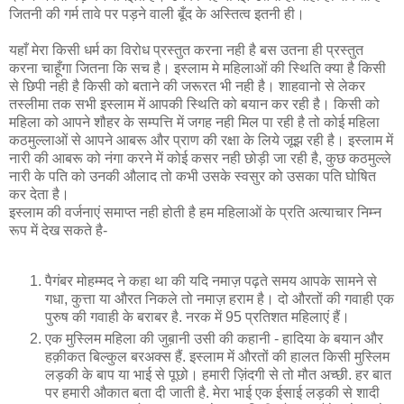
जितनी की गर्म तावे पर पड़ने वाली बूँद के अस्तित्‍व इतनी ही।
यहाँ मेरा किसी धर्म का विरोध प्रस्‍तुत करना नही है बस उतना ही प्रस्‍तुत
करना चाहूँगा जितना कि सच है। इस्लाम मे महिलाओं की स्थिति क्‍या है किसी
से छिपी नही है किसी को बताने की जरूरत भी नही है। शाहवानो से लेकर
तस्लीमा तक सभी इस्लाम में आपकी स्थिति को बयान कर रही है। किसी को
महिला को आपने शौहर के सम्पत्ति में जगह नही मिल पा रही है तो कोई महिला
कठमुल्लाओं से आपने आबरू और प्राण की रक्षा के लिये जूझ रही है। इस्लाम में
नारी की आबरू को नंगा करने में कोई कसर नही छोड़ी जा रही है, कुछ कठमुल्ले
नारी के पति को उनकी औलाद तो कभी उसके स्वसुर को उसका पति घोषित
कर देता है।
इस्लाम की वर्जनाएं समाप्‍त नही होती है हम महिलाओं के प्रति अत्याचार निम्‍न
रूप में देख सकते है-
पैगंबर मोहम्मद ने कहा था की यदि नमाज़ पढ़ते समय आपके सामने से
गधा, कुत्ता या औरत निकले तो नमाज़ हराम है। दो औरतों की गवाही एक
पुरुष की गवाही के बराबर है. नरक में 95 प्रतिशत महिलाएं हैं।
एक मुस्लिम महिला की जुब़ानी उसी की कहानी - हादिया के बयान और
हक़ीकत बिल्कुल बरअक्स हैं. इस्लाम में औरतों की हालत किसी मुस्लिम
लड़की के बाप या भाई से पूछो। हमारी ज़िंदगी से तो मौत अच्छी. हर बात
पर हमारी औकात बता दी जाती है. मेरा भाई एक ईसाई लड़की से शादी