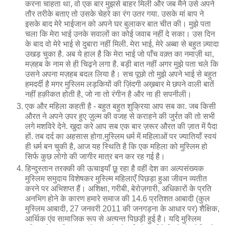
करना चाहता था, वो एक बार मुझसे बाहर मिली और जब मैने उसे अपने
तौर तरीके बताए तो उसके चेहरे का रंग उतर गया. उसके मां बाप ने
इसके बाद मेरे भाईजान को अपने घर बुलाकर बात चीत की। मुझे पता
चला कि मेरा भाई उनके सवालों का कोई जवाब नहीं दे सका। उस दिन
के बाद वो मेरे भाई से दुबारा नहीं मिली. मेरा भाई, मेरे अब्बा से बहुत ज़्यादा
उखड़ चुका है. अब ये हाल है कि मेरा भाई जो पाँच वक़्त का नमाज़ी था,
मज़हब के नाम से ही चिढ़ने लगा है. बड़ी बात नहीं अगर मुझे पता चले कि
उसने अपना मज़हब बदल लिया है। सच पूछो तो मुझे अपने भाई से बहुत
हमदर्दी है मगर मुस्लिम लड़कियों की ज़िंदगी अख़बार मे छपने वाली बातें
नहीं हक़ीकत होती है, जो ना तो रंगीन है और ना ही सपनीली।
एक और महिला कहती है - बहुत बहुत शुक्रिया आप सब का. जब किसी
औरत ने अपने उपर हुए ज़ुल्म की वजह से कराहने की जुर्रत की तो सभी
लगे मशविरे देने. खुदा करे आप सब एक बार ज़रूर औरत की ज़ात में पैदा
हों. तब दर्द का अहसास होगा.मु‍स्लिम धर्म में महिलाओं पर ज्‍यातियॉं स्‍वयं
ही धर्म बन चुकी है, आज यह स्थिति है कि एक महिला को मुस्लिम हो
सिर्फ कुछ लोगो की जा‍गीर मात्र बन कर रह गई है।
हिन्दुस्तान तरक्की की ऊचाइयाँ छू रहा है वहीं देश का अल्पसंख्यक
मुस्लिम समुदाय विशेषकर मुस्ल्मि महिलाएँ पिछड़ा हुआ जीवन व्यतीत
करने पर अभिशप्त हैं। अशिक्षा, गरीबी, बेरोज़गारी, अधिकारों के प्रति
अनभिग होने के कारण हमारे समाज की 14.6 प्रतिशत आबादी (कुल
मुस्लिम आबादी, 27 जनवरी 2011 की जनगड़ना के आधार पर) शैक्षिक,
आर्थिक एंव सामाजिक रूप से अत्यन्त पिछड़ी हुई है। यदि मुस्लिम