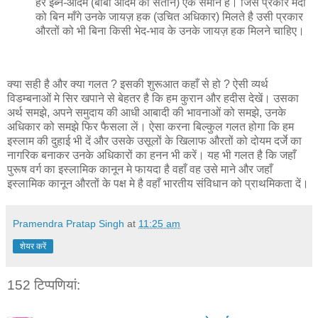
हर इब्ने-आदम (बाबा आदम की संतान) एक समान है। जिस प्रकार मर्दों
को बिन माँगे उनके जायज़ हक (उचित अधिकार) मिलते है उसी प्रकार
औरतों को भी बिना किसी भेद-भाव के उनके जायज़ हक मिलने चाहिए।
क्या सही है और क्या गलत ? इसकी शुरूआत कहाँ से हो ? ऐसी व्यर्थ
विडम्बनाओं मे सिर खपाने से बेहतर है कि हम कुरान और हदीस देखें। उसका
अर्थ समझे, अपने समुदाय की आधी आबादी की भावनाओं को समझे, उनके
अधिकार को समझे फिर फैसला लें। ऐसा करना बिल्कुल गलत होगा कि हम
इस्लाम की दुहाई भी दें और उसके उसूलों के खिलाफ औरतों को दोयम दर्जे का
नागरिक बनाकर उनके अधिकारों का हनन भी करें। यह भी गलत है कि जहाँ
पुरूष वर्ग का इस्लामिक कानून मे फायदा है वहाँ वह उसे माने और जहाँ
इस्लामिक कानून औरतों के पक्ष मे है वहाँ भारतीय संविधान को प्राथमिकता दें।
Pramendra Pratap Singh
at
11:25 am
शेयर करें
152 टिप्‍पणियां: