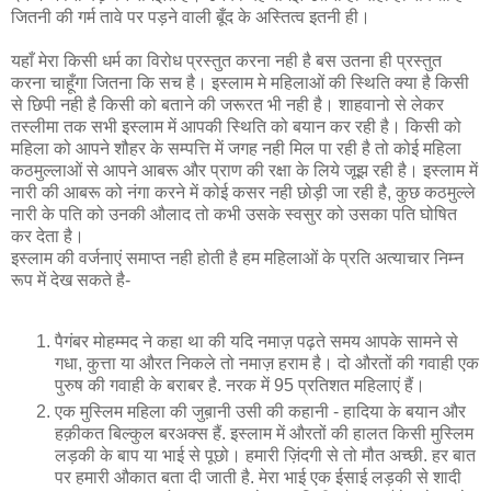
जितनी की गर्म तावे पर पड़ने वाली बूँद के अस्तित्‍व इतनी ही।
यहाँ मेरा किसी धर्म का विरोध प्रस्‍तुत करना नही है बस उतना ही प्रस्‍तुत
करना चाहूँगा जितना कि सच है। इस्लाम मे महिलाओं की स्थिति क्‍या है किसी
से छिपी नही है किसी को बताने की जरूरत भी नही है। शाहवानो से लेकर
तस्लीमा तक सभी इस्लाम में आपकी स्थिति को बयान कर रही है। किसी को
महिला को आपने शौहर के सम्पत्ति में जगह नही मिल पा रही है तो कोई महिला
कठमुल्लाओं से आपने आबरू और प्राण की रक्षा के लिये जूझ रही है। इस्लाम में
नारी की आबरू को नंगा करने में कोई कसर नही छोड़ी जा रही है, कुछ कठमुल्ले
नारी के पति को उनकी औलाद तो कभी उसके स्वसुर को उसका पति घोषित
कर देता है।
इस्लाम की वर्जनाएं समाप्‍त नही होती है हम महिलाओं के प्रति अत्याचार निम्‍न
रूप में देख सकते है-
पैगंबर मोहम्मद ने कहा था की यदि नमाज़ पढ़ते समय आपके सामने से
गधा, कुत्ता या औरत निकले तो नमाज़ हराम है। दो औरतों की गवाही एक
पुरुष की गवाही के बराबर है. नरक में 95 प्रतिशत महिलाएं हैं।
एक मुस्लिम महिला की जुब़ानी उसी की कहानी - हादिया के बयान और
हक़ीकत बिल्कुल बरअक्स हैं. इस्लाम में औरतों की हालत किसी मुस्लिम
लड़की के बाप या भाई से पूछो। हमारी ज़िंदगी से तो मौत अच्छी. हर बात
पर हमारी औकात बता दी जाती है. मेरा भाई एक ईसाई लड़की से शादी