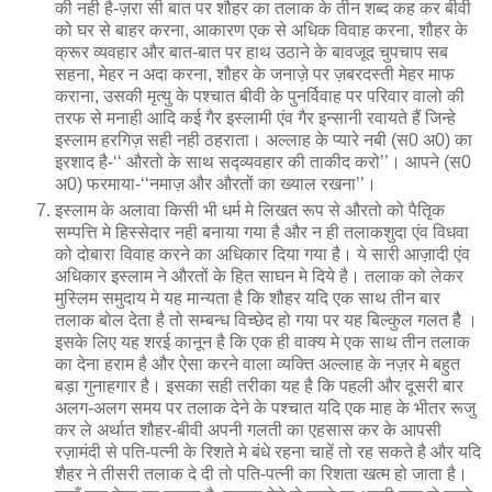
की नही है-ज़रा सी बात पर शौहर का तलाक के तीन शब्द कह कर बीवी
को घर से बाहर करना, आकारण एक से अधिक विवाह करना, शौहर के
क्रूर व्यवहार और बात-बात पर हाथ उठाने के बावजूद चुपचाप सब
सहना, मेहर न अदा करना, शौहर के जनाज़े पर ज़बरदस्ती मेहर माफ
कराना, उसकी मृत्यु के पश्चात बीवी के पुनर्विवाह पर परिवार वालो की
तरफ से मनाही आदि कई गैर इस्लामी एंव गैर इन्सानी रवायते हैं जिन्हे
इस्लाम हरगिज़ सही नही ठहराता। अल्लाह के प्यारे नबी (स0 अ0) का
इरशाद है-‘‘ औरतो के साथ सद्व्यवहार की ताकीद करो’’। आपने (स0
अ0) फरमाया-‘‘नमाज़ और औरतों का ख्याल रखना’’।
इस्लाम के अलावा किसी भी धर्म मे लिखत रूप से औरतो को पैतिृक
सम्पत्ति मे हिस्सेदार नही बनाया गया है और न ही तलाकशुदा एंव विधवा
को दोबारा विवाह करने का अधिकार दिया गया है। ये सारी आज़ादी एंव
अधिकार इस्लाम ने औरतों के हित साघन मे दिये है। तलाक को लेकर
मुस्लिम समुदाय मे यह मान्यता है कि शौहर यदि एक साथ तीन बार
तलाक बोल देता है तो सम्बन्ध विच्छेद हो गया पर यह बिल्कुल गलत हैै ।
इसके लिए यह शरई कानून है कि एक ही वाक्य मे एक साथ तीन तलाक
का देना हराम है और ऐसा करने वाला व्यक्ति अल्लाह के नज़र मे बहुत
बड़ा गुनाहगार है। इसका सही तरीका यह है कि पहली और दूसरी बार
अलग-अलग समय पर तलाक देने के पश्चात यदि एक माह के भीतर रूजु
कर ले अर्थात शौहर-बीवी अपनी गलती का एहसास कर के आपसी
रज़ामंदी से पति-पत्नी के रिशते मे बंधे रहना चाहें तो रह सकते है और यदि
शैहर ने तीसरी तलाक दे दी तो पति-पत्नी का रिशता खत्म हो जाता है।