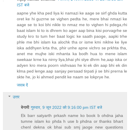
IST बजे
aapne yhe kha ped liya ki namazi ke aage se sirf ghda kutta
oret ke hi guzrne se vighen pedta he, mere bhai nmazi ke
aage se to koi bhi nikle to nmaz me to vighen hi pdega,rhi
baat islam ki to is dhrem ko ager aap bina kisi porvagrhe se
study kro to tum her baat logic ke saath paoge, aapki trhe
phle me bhi islam ka alochk tha or isme kmi niklne ke liye
iska addhyen krta tha, phir unhe apne vichro se prkhta tha,
anet me mujhe iski mhanta ka bodh hua to mene islam
swekaar krne ka nirny liya,bhai yhi stye dhrm he,aap iska or
adyen kro mera poorn vishvaas he ki ek din aap bhi ek din
klma ped lenge.aap sanjay persaad tirpati ji se bhi prerna le
skte he, jo ki ahmed pendit ke naam se lokprye he.
जवाब दें
उत्तर
बेनामी
गुरुवार, 9 जून 2022 को 9:16:00 pm IST बजे
Ek barr satyarth prkash name ko book b ohdna jaha
tumne islam ko phda h use b phdna or thanks bhart
chenl dekna ok bhai sub smj jaoge new questions