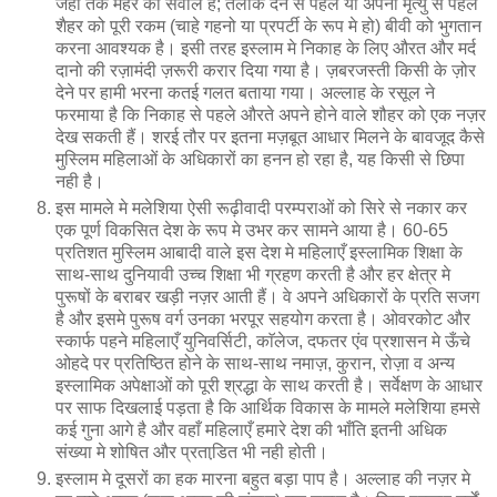
जहाँ तक मेहर का सवाल है; तलाक देने से पहले या अपनी मृत्यु से पहले
शैहर को पूरी रकम (चाहे गहनो या प्रपर्टी के रूप मे हो) बीवी को भुगतान
करना आवश्यक है। इसी तरह इस्लाम मे निकाह के लिए औरत और मर्द
दानो की रज़ामंदी ज़रूरी करार दिया गया है। ज़बरजस्ती किसी के ज़ोर
देने पर हामी भरना कतई गलत बताया गया। अल्लाह के रसूल ने
फरमाया है कि निकाह से पहले औरते अपने होने वाले शौहर को एक नज़र
देख सकती हैं। शरई तौर पर इतना मज़बूत आधार मिलने के बावजूद कैसे
मुस्लिम महिलाओं के अधिकारों का हनन हो रहा है, यह किसी से छिपा
नही है।
इस मामले मे मलेशिया ऐसी रूढ़ीवादी परम्पराओं को सिरे से नकार कर
एक पूर्ण विकसित देश के रूप मे उभर कर सामने आया है। 60-65
प्रतिशत मुस्लिम आबादी वाले इस देश मे महिलाएँ इस्लामिक शिक्षा के
साथ-साथ दुनियावी उच्च शिक्षा भी ग्रहण करती है और हर क्षेत्र मे
पुरूषों के बराबर खड़ी नज़र आती हैं। वे अपने अधिकारों के प्रति सजग
है और इसमे पुरूष वर्ग उनका भरपूर सहयोग करता है। ओवरकोट और
स्कार्फ पहने महिलाएँ युनिवर्सिटी, काॅलेज, दफतर एंव प्रशासन मे ऊँचे
ओहदे पर प्रतिष्ठित होने के साथ-साथ नमाज़, कुरान, रोज़ा व अन्य
इस्लामिक अपेक्षाओं को पूरी श्रद्धा के साथ करती है। सर्वेक्षण के आधार
पर साफ दिखलाई पड़ता है कि आर्थिक विकास के मामले मलेशिया हमसे
कई गुना आगे है और वहाँ महिलाएँ हमारे देश की भाँति इतनी अधिक
संख्या मे शोषित और प्रताडि़त भी नही होती।
इस्लाम मे दूसरों का हक मारना बहुत बड़ा पाप है। अल्लाह की नज़र मे