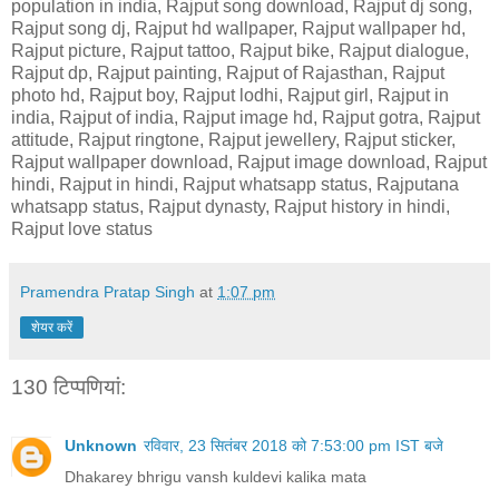
population in india, Rajput song download, Rajput dj song,
Rajput song dj, Rajput hd wallpaper, Rajput wallpaper hd,
Rajput picture, Rajput tattoo, Rajput bike, Rajput dialogue,
Rajput dp, Rajput painting, Rajput of Rajasthan, Rajput
photo hd, Rajput boy, Rajput lodhi, Rajput girl, Rajput in
india, Rajput of india, Rajput image hd, Rajput gotra, Rajput
attitude, Rajput ringtone, Rajput jewellery, Rajput sticker,
Rajput wallpaper download, Rajput image download, Rajput
hindi, Rajput in hindi, Rajput whatsapp status, Rajputana
whatsapp status, Rajput dynasty, Rajput history in hindi,
Rajput love status
Pramendra Pratap Singh
at
1:07 pm
शेयर करें
130 टिप्‍पणियां:
Unknown
रविवार, 23 सितंबर 2018 को 7:53:00 pm IST बजे
Dhakarey bhrigu vansh kuldevi kalika mata