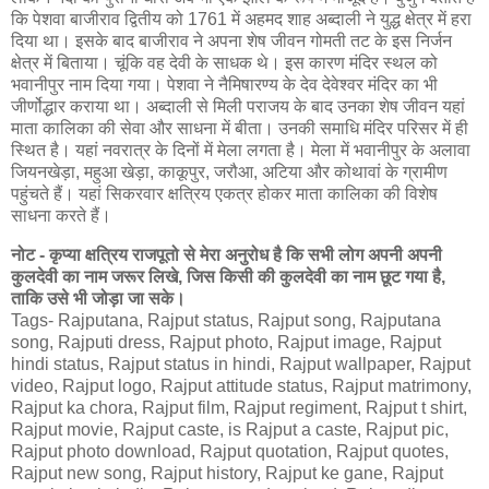
कि पेशवा बाजीराव द्वितीय को 1761 में अहमद शाह अब्दाली ने युद्ध क्षेत्र में हरा
दिया था। इसके बाद बाजीराव ने अपना शेष जीवन गोमती तट के इस निर्जन
क्षेत्र में बिताया। चूंकि वह देवी के साधक थे। इस कारण मंदिर स्थल को
भवानीपुर नाम दिया गया। पेशवा ने नैमिषारण्य के देव देवेश्वर मंदिर का भी
जीर्णोद्धार कराया था। अब्दाली से मिली पराजय के बाद उनका शेष जीवन यहां
माता कालिका की सेवा और साधना में बीता। उनकी समाधि मंदिर परिसर में ही
स्थित है। यहां नवरात्र के दिनों में मेला लगता है। मेला में भवानीपुर के अलावा
जियनखेड़ा, महुआ खेड़ा, काकूपुर, जरौआ, अटिया और कोथावां के ग्रामीण
पहुंचते हैं। यहां सिकरवार क्षत्रिय एकत्र होकर माता कालिका की विशेष
साधना करते हैं।
नोट - कृप्या क्षत्रिय राजपूतो से मेरा अनुरोध है कि सभी लोग अपनी अपनी
कुलदेवी का नाम जरूर लिखे, जिस किसी की कुलदेवी का नाम छूट गया है,
ताकि उसे भी जोड़ा जा सके।
Tags- Rajputana, Rajput status, Rajput song, Rajputana
song, Rajputi dress, Rajput photo, Rajput image, Rajput
hindi status, Rajput status in hindi, Rajput wallpaper, Rajput
video, Rajput logo, Rajput attitude status, Rajput matrimony,
Rajput ka chora, Rajput film, Rajput regiment, Rajput t shirt,
Rajput movie, Rajput caste, is Rajput a caste, Rajput pic,
Rajput photo download, Rajput quotation, Rajput quotes,
Rajput new song, Rajput history, Rajput ke gane, Rajput