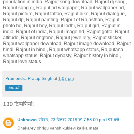
population in india, Rajput song download, Rajput dj song,
Rajput song dj, Rajput hd wallpaper, Rajput wallpaper hd,
Rajput picture, Rajput tattoo, Rajput bike, Rajput dialogue,
Rajput dp, Rajput painting, Rajput of Rajasthan, Rajput
photo hd, Rajput boy, Rajput lodhi, Rajput girl, Rajput in
india, Rajput of india, Rajput image hd, Rajput gotra, Rajput
attitude, Rajput ringtone, Rajput jewellery, Rajput sticker,
Rajput wallpaper download, Rajput image download, Rajput
hindi, Rajput in hindi, Rajput whatsapp status, Rajputana
whatsapp status, Rajput dynasty, Rajput history in hindi,
Rajput love status
Pramendra Pratap Singh
at
1:07 pm
शेयर करें
130 टिप्‍पणियां:
Unknown
रविवार, 23 सितंबर 2018 को 7:53:00 pm IST बजे
Dhakarey bhrigu vansh kuldevi kalika mata