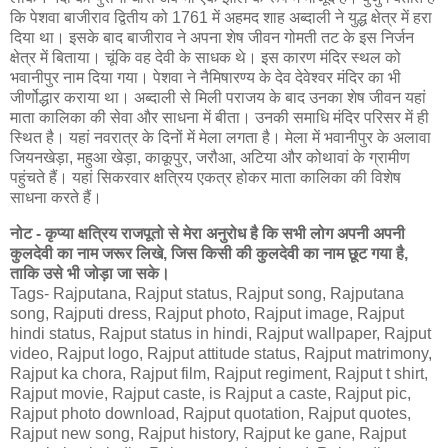
कि पेशवा बाजीराव द्वितीय को 1761 में अहमद शाह अब्दाली ने युद्ध क्षेत्र में हरा
दिया था। इसके बाद बाजीराव ने अपना शेष जीवन गोमती तट के इस निर्जन
क्षेत्र में बिताया। चूंकि वह देवी के साधक थे। इस कारण मंदिर स्थल को
भवानीपुर नाम दिया गया। पेशवा ने नैमिषारण्य के देव देवेश्वर मंदिर का भी
जीर्णोद्धार कराया था। अब्दाली से मिली पराजय के बाद उनका शेष जीवन यहां
माता कालिका की सेवा और साधना में बीता। उनकी समाधि मंदिर परिसर में ही
स्थित है। यहां नवरात्र के दिनों में मेला लगता है। मेला में भवानीपुर के अलावा
जियनखेड़ा, महुआ खेड़ा, काकूपुर, जरौआ, अटिया और कोथावां के ग्रामीण
पहुंचते हैं। यहां सिकरवार क्षत्रिय एकत्र होकर माता कालिका की विशेष
साधना करते हैं।
नोट - कृप्या क्षत्रिय राजपूतो से मेरा अनुरोध है कि सभी लोग अपनी अपनी
कुलदेवी का नाम जरूर लिखे, जिस किसी की कुलदेवी का नाम छूट गया है,
ताकि उसे भी जोड़ा जा सके।
Tags- Rajputana, Rajput status, Rajput song, Rajputana
song, Rajputi dress, Rajput photo, Rajput image, Rajput
hindi status, Rajput status in hindi, Rajput wallpaper, Rajput
video, Rajput logo, Rajput attitude status, Rajput matrimony,
Rajput ka chora, Rajput film, Rajput regiment, Rajput t shirt,
Rajput movie, Rajput caste, is Rajput a caste, Rajput pic,
Rajput photo download, Rajput quotation, Rajput quotes,
Rajput new song, Rajput history, Rajput ke gane, Rajput