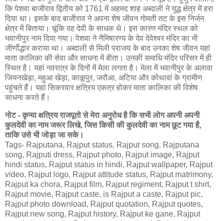
कि पेशवा बाजीराव द्वितीय को 1761 में अहमद शाह अब्दाली ने युद्ध क्षेत्र में हरा
दिया था। इसके बाद बाजीराव ने अपना शेष जीवन गोमती तट के इस निर्जन
क्षेत्र में बिताया। चूंकि वह देवी के साधक थे। इस कारण मंदिर स्थल को
भवानीपुर नाम दिया गया। पेशवा ने नैमिषारण्य के देव देवेश्वर मंदिर का भी
जीर्णोद्धार कराया था। अब्दाली से मिली पराजय के बाद उनका शेष जीवन यहां
माता कालिका की सेवा और साधना में बीता। उनकी समाधि मंदिर परिसर में ही
स्थित है। यहां नवरात्र के दिनों में मेला लगता है। मेला में भवानीपुर के अलावा
जियनखेड़ा, महुआ खेड़ा, काकूपुर, जरौआ, अटिया और कोथावां के ग्रामीण
पहुंचते हैं। यहां सिकरवार क्षत्रिय एकत्र होकर माता कालिका की विशेष
साधना करते हैं।
नोट - कृप्या क्षत्रिय राजपूतो से मेरा अनुरोध है कि सभी लोग अपनी अपनी
कुलदेवी का नाम जरूर लिखे, जिस किसी की कुलदेवी का नाम छूट गया है,
ताकि उसे भी जोड़ा जा सके।
Tags- Rajputana, Rajput status, Rajput song, Rajputana
song, Rajputi dress, Rajput photo, Rajput image, Rajput
hindi status, Rajput status in hindi, Rajput wallpaper, Rajput
video, Rajput logo, Rajput attitude status, Rajput matrimony,
Rajput ka chora, Rajput film, Rajput regiment, Rajput t shirt,
Rajput movie, Rajput caste, is Rajput a caste, Rajput pic,
Rajput photo download, Rajput quotation, Rajput quotes,
Rajput new song, Rajput history, Rajput ke gane, Rajput