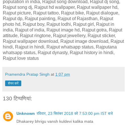
population in india, Rajput song download, Rajput dj song,
Rajput song dj, Rajput hd wallpaper, Rajput wallpaper hd,
Rajput picture, Rajput tattoo, Rajput bike, Rajput dialogue,
Rajput dp, Rajput painting, Rajput of Rajasthan, Rajput
photo hd, Rajput boy, Rajput lodhi, Rajput girl, Rajput in
india, Rajput of india, Rajput image hd, Rajput gotra, Rajput
attitude, Rajput ringtone, Rajput jewellery, Rajput sticker,
Rajput wallpaper download, Rajput image download, Rajput
hindi, Rajput in hindi, Rajput whatsapp status, Rajputana
whatsapp status, Rajput dynasty, Rajput history in hindi,
Rajput love status
Pramendra Pratap Singh
at
1:07 pm
शेयर करें
130 टिप्‍पणियां:
Unknown
रविवार, 23 सितंबर 2018 को 7:53:00 pm IST बजे
Dhakarey bhrigu vansh kuldevi kalika mata